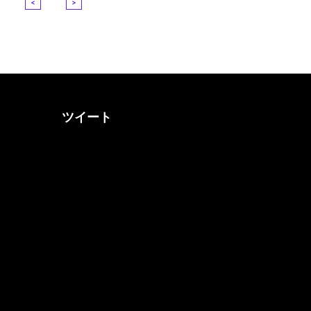
<
>
ツイート
@otona_music_walkerさん
をフォロー
@0musicwalker