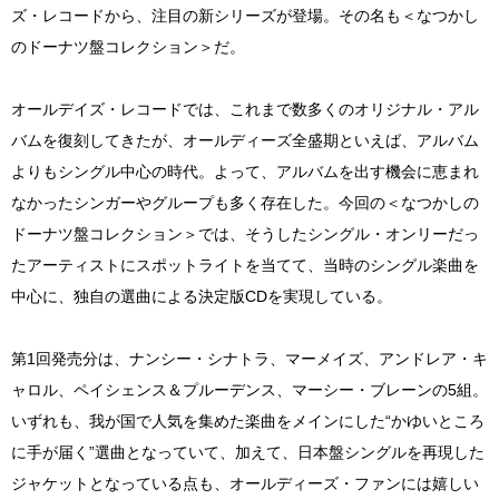
ズ・レコードから、注目の新シリーズが登場。その名も＜なつかし
のドーナツ盤コレクション＞だ。
オールデイズ・レコードでは、これまで数多くのオリジナル・アル
バムを復刻してきたが、オールディーズ全盛期といえば、アルバム
よりもシングル中心の時代。よって、アルバムを出す機会に恵まれ
なかったシンガーやグループも多く存在した。今回の＜なつかしの
ドーナツ盤コレクション＞では、そうしたシングル・オンリーだっ
たアーティストにスポットライトを当てて、当時のシングル楽曲を
中心に、独自の選曲による決定版CDを実現している。
第1回発売分は、ナンシー・シナトラ、マーメイズ、アンドレア・キ
ャロル、ペイシェンス＆プルーデンス、マーシー・ブレーンの5組。
いずれも、我が国で人気を集めた楽曲をメインにした“かゆいところ
に手が届く”選曲となっていて、加えて、日本盤シングルを再現した
ジャケットとなっている点も、オールディーズ・ファンには嬉しい