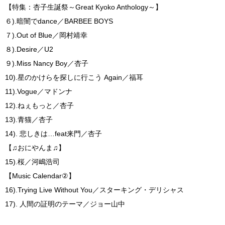
【特集：杏子生誕祭～Great Kyoko Anthology～】
６).暗闇でdance／BARBEE BOYS
７).Out of Blue／岡村靖幸
８).Desire／U2
９).Miss Nancy Boy／杏子
10).星のかけらを探しに行こう Again／福耳
11).Vogue／マドンナ
12).ねぇもっと／杏子
13).青猫／杏子
14). 悲しきは…feat来門／杏子
【♫おにやんま♫】
15).桜／河嶋浩司
【Music Calendar②】
16).Trying Live Without You／スターキング・デリシャス
17). 人間の証明のテーマ／ジョー山中