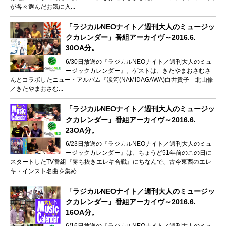
が各々選んだお気に入...
「ラジカルNEOナイト／週刊大人のミュージッ
クカレンダー」番組アーカイヴ～2016.6.
30OA分。
6/30日放送の『ラジカルNEOナイト／週刊大人のミュ
ージックカレンダー』。ゲストは、きたやまおさむさ
んとコラボしたニュー・アルバム『涙河(NAMIDAGAWA)白井貴子「北山修
／きたやまおさむ...
「ラジカルNEOナイト／週刊大人のミュージッ
クカレンダー」番組アーカイヴ～2016.6.
23OA分。
6/23日放送の『ラジカルNEOナイト／週刊大人のミュ
ージックカレンダー』は、ちょうど51年前のこの日に
スタートしたTV番組『勝ち抜きエレキ合戦』にちなんで、古今東西のエレ
キ・インスト名曲を集め...
「ラジカルNEOナイト／週刊大人のミュージッ
クカレンダー」番組アーカイヴ～2016.6.
16OA分。
6/16日放送の『ラジカルNEOナイト／週刊大人のミュ