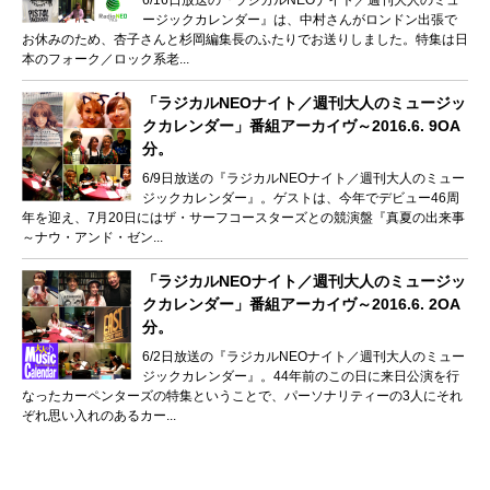
ージックカレンダー』は、中村さんがロンドン出張で
お休みのため、杏子さんと杉岡編集長のふたりでお送りしました。特集は日
本のフォーク／ロック系老...
「ラジカルNEOナイト／週刊大人のミュージッ
クカレンダー」番組アーカイヴ～2016.6. 9OA
分。
6/9日放送の『ラジカルNEOナイト／週刊大人のミュー
ジックカレンダー』。ゲストは、今年でデビュー46周
年を迎え、7月20日にはザ・サーフコースターズとの競演盤『真夏の出来事
～ナウ・アンド・ゼン...
「ラジカルNEOナイト／週刊大人のミュージッ
クカレンダー」番組アーカイヴ～2016.6. 2OA
分。
6/2日放送の『ラジカルNEOナイト／週刊大人のミュー
ジックカレンダー』。44年前のこの日に来日公演を行
なったカーペンターズの特集ということで、パーソナリティーの3人にそれ
ぞれ思い入れのあるカー...