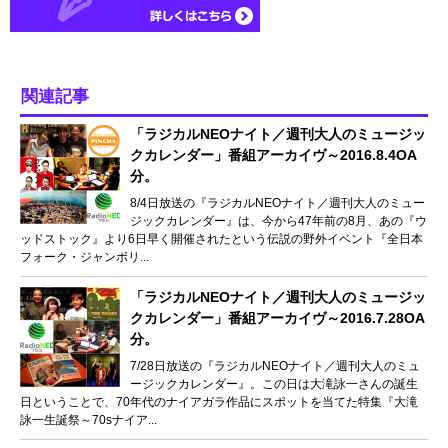
関連記事
「ラジカルNEOナイト／週刊大人のミュージッ
クカレンダー」番組アーカイヴ～2016.8.4OA
分。
8/4日放送の『ラジカルNEOナイト／週刊大人のミュー
ジックカレンダー』は、今から47年前の8月、あの『ウ
ッドストック』より6日早く開催されたという伝説の野外イベント『全日本
フォーク・ジャンボリ...
「ラジカルNEOナイト／週刊大人のミュージッ
クカレンダー」番組アーカイヴ～2016.7.28OA
分。
7/28日放送の『ラジカルNEOナイト／週刊大人のミュ
ージックカレンダー』。この日は大滝詠一さんの誕生
日ということで、70年代のナイアガラ作品にスポットを当てた特集『大滝
詠一生誕祭～70sナイア...