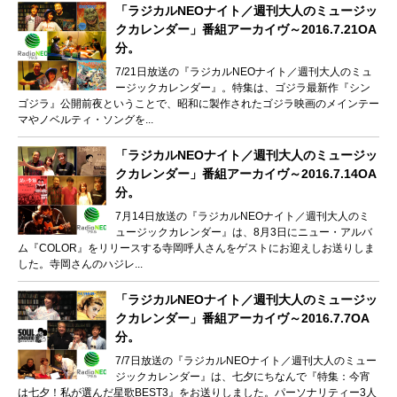
「ラジカルNEOナイト／週刊大人のミュージッ
クカレンダー」番組アーカイヴ～2016.7.21OA
分。
7/21日放送の『ラジカルNEOナイト／週刊大人のミュ
ージックカレンダー』。特集は、ゴジラ最新作『シン
ゴジラ』公開前夜ということで、昭和に製作されたゴジラ映画のメインテー
マやノベルティ・ソングを...
「ラジカルNEOナイト／週刊大人のミュージッ
クカレンダー」番組アーカイヴ～2016.7.14OA
分。
7月14日放送の『ラジカルNEOナイト／週刊大人のミ
ュージックカレンダー』は、8月3日にニュー・アルバ
ム『COLOR』をリリースする寺岡呼人さんをゲストにお迎えしお送りしま
した。寺岡さんのハジレ...
「ラジカルNEOナイト／週刊大人のミュージッ
クカレンダー」番組アーカイヴ～2016.7.7OA
分。
7/7日放送の『ラジカルNEOナイト／週刊大人のミュー
ジックカレンダー』は、七夕にちなんで『特集：今宵
は七夕！私が選んだ星歌BEST3』をお送りしました。パーソナリティー3人