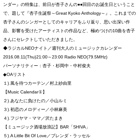
ンダー』の特集は、前日が杏子さんの●●回目のお誕生日ということ
で、題して『杏子生誕祭～Great Kyoko Anthology～』。これまでの
杏子さんのシンガーとしてのキャリアをふり返り、思い出深い作
品、影響を受けたアーティストの作品など、極めつけの10曲を杏子
さんにセレクトしていただきました。
◆ラジカルNEOナイト／週刊大人のミュージックカレンダー
2016.08.11(Thu)21:00～23:00 Radio NEO(79.5MHz)
パーソナリティー：杏子・杉岡中・中村俊夫
◆OAリスト
１).風を待つカーテン／村上紗由里
【Music Calendar①】
２).あなたに負けたの／小山ルミ
３).初恋のメロディー／小林麻美
４).フジヤマ・ママ／沢たまき
【ミュージック酒場放浪記】BAR「SHIVA」
５).A Little Bit Of Love／ブレンダ・ラッセル