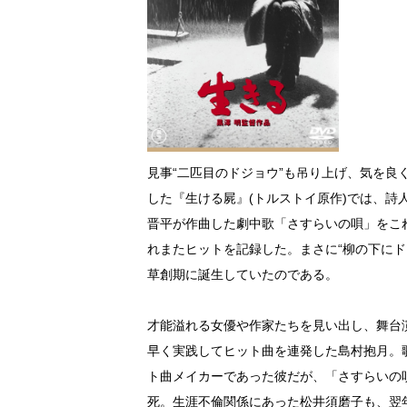
見事“二匹目のドジョウ”も吊り上げ、気を良く
した『生ける屍』(トルストイ原作)では、
晋平が作曲した劇中歌「さすらいの唄」をこ
れまたヒットを記録した。まさに“柳の下に
草創期に誕生していたのである。
才能溢れる女優や作家たちを見い出し、舞台
早く実践してヒット曲を連発した島村抱月。
ト曲メイカーであった彼だが、「さすらいの唄」
死。生涯不倫関係にあった松井須磨子も、翌