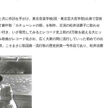
と共に作詞を手がけ、東京音楽学校(現・東京芸大音学部)出身で芸術
て劇中歌「カチューシャの唄」を制作。主演の松井須磨子に歌わせ
い付き、いざ発売してみるとレコード史上初の2万枚を超える大ヒッ
ル歌曲がレコード化され、広く大衆の間に流行していった初めての出
唄」こそまさに歌謡曲・流行歌の歴史的第一号作品であり、松井須磨
。