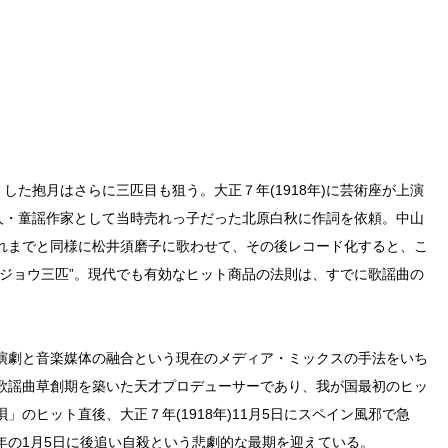
した抱月はさらに三匹目も狙う。大正７年(1918年)に芸術座が上演
詩人・童謡作家として当時売れっ子だった北原白秋に作詞を依頼。中山
れまでと同様に松井須磨子に歌わせて、その後レコード化すると、こ
ドジョウ三匹”。現代でも有効なヒット商品の法則は、すでに歌謡曲の
演劇と音楽媒体の融合という現在のメディア・ミックスの手法をいち
歌謡曲草創期を築いた天才プロデューサーであり、我が国最初のヒッ
のヒット直後、大正７年(1918年)11月5日にスペイン風邪で急
年の1月5日に後追い自殺という悲劇的な最期を迎えている。