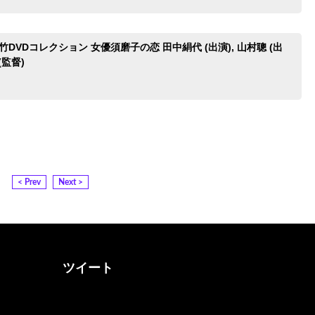
竹DVDコレクション 女優須磨子の恋 田中絹代 (出演), 山村聰 (出
(監督)
< Prev
Next >
ツイート
@otona_music_walkerさん
をフォロー