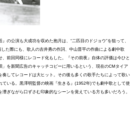
活』の公演も大成功を収めた抱月は、“二匹目のドジョウ”を狙って、
上演した際にも、歌人の吉井勇の作詞、中山晋平の作曲による劇中歌
せ、前回同様にレコード化もした。『その前夜』自体の評価は今ひと
唄」を新聞広告のキャッチコピーに用いるという、現在のCMタイア
を奏してレコードは大ヒット。その後も多くの歌手たちによって歌い
ている。黒澤明監督の映画『生きる』(1952年)でも劇中歌として使
を漕ぎながら口ずさむ印象的なシーンを覚えている方も多いだろう。