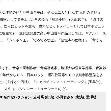
大な才能のひとり中山晋平は、そんな二人と組んで“三匹のドジョ
曲家として名を上げたその後も「船頭小唄」(大正10年)、「波浮の
年)等、次々にヒットを放ち、偉大なヒットメイカーとして日本ポピュラ
に現在でも一般的認知度の高い中山晋平作品としては、ヤクルト・ス
と、「シャボン玉」「てるてる坊主」「証城寺の狸囃子」「背くら
京都生まれ。音楽企画制作者／音楽著述家。駒澤大学経営学部卒。音楽雑
90年代からＧＳ、日本ロック、昭和歌謡等のＣＤ復刻制作監修を多
』(主婦と生活社)、『ミカのチャンス・ミーティング』(宝島社)、
よ、人生は』(シンコー・ミュージック)など。
D名作セレクション] 志村喬 (出演), 小田切みき (出演), 黒澤明