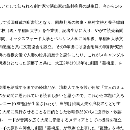
ニアとして知られる劇作家で演出家の島村抱月の誕生日。今から146
して浜田町裁判所書記となり、同裁判所の検事・島村文耕と養子縁組
専門学校（現・早稲田大学）を卒業後、記者生活に入り、やがて読売新聞
ら3年間、オックスフォード大学とベルリン大学に留学後、早稲田大学文
は坪内逍遥と共に文芸協会を設立。その3年後には協会附属の演劇研究所
所の看板女優で人妻の松井須磨子と恋仲になり、これがスキャンダル
処分となった須磨子と共に、大正2年(1913年)に劇団「芸術座」を
劇団を結成するまでの経緯だが、演劇人である彼が何故『大人のミュ
のか疑問に思われている読者も多いと思うので、これから本題に入ろ
円盤レコード(SP盤)が生産されたが、当初は娘義太夫や浪花節などが主
く大衆に流行させることを目的とした歌唱作品(のちに流行歌・歌謡
。レコードが音楽を広く大衆に伝播するメディアとしての機能を確立
ルストイの原作を脚色し劇団「芸術座」が帝劇で上演した『復活』を待た