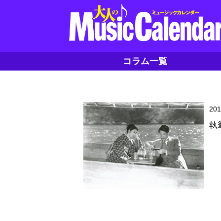
コラム一覧
20
執