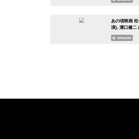
あの頃映画 松
演), 溝口健二 
amazon
#大人のMusicCalendar