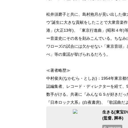
松井須磨子と共に、島村抱月が見い出した偉
ウ”誕生に大きな貢献をしたことで大衆音楽作
港」(大正13年)、「東京行進曲」(昭和４
ー音楽史にその名を刻みこんでいる。ちなみ
ワローズの試合には欠かせない「東京音頭」
べ」等の童謡が挙げられるだろう。
≪著者略歴≫
中村俊夫(なかむら・としお)：1954年東
誌編集者、レコード・ディレクターを経て、
数手がける。共著に『みんなＧＳが好きだった
『日本ロック大系』(白夜書房)、『歌謡曲だ
生きる[東宝DV
(監督, 脚本)
amazon