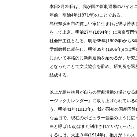
本日2月28日は、我が国の新劇運動のパイオ
年前、明治4年(1871年)のことである。
島根県浜田市の貧しい家に生まれた彼は苦学
をして上京。明治27年(1894年）に東京
社会部主任となる。明治35年(1902年)か
学部教授に就任し、明治39年(1906年)に
において本格的に新劇運動を始めるが、研究
となったことで文芸協会を辞め、研究所を退所
結成する。
以上が島村抱月が自らの新劇活動の場となる
ージックカレンダー』に取り上げられている
う。明治41年(1910年)、我が国初の国産
な品目で、現在のポピュラー音楽のように広
曲と呼ばれる)はまだ制作されていなかった
するには、大正３年(1914年)、抱月がト