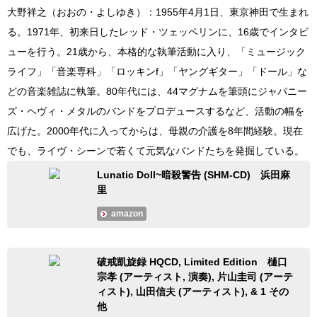
大野祥之（おおの・よしゆき）：1955年4月1日、東京神田で生まれ
る。1971年、初来日したレッド・ツェッペリンに、16歳でインタビ
ューを行う。21歳から、本格的な執筆活動に入り、「ミュージック
ライフ」「音楽専科」「ロッキンf」「ヤングギター」「ドール」な
どの音楽雑誌に執筆。80年代には、44マグナムを筆頭にジャパニー
ズ・ヘヴィ・メタルのバンドをプロデュースするなど、活動の幅を
広げた。2000年代に入ってからは、母親の介護を8年間経験。現在
でも、ライヴ・シーンで若くて元気なバンドたちを発掘している。
Lunatic Doll~暗殺警告 (SHM-CD) 浜田麻
里
amazon
破戒凱旋録 HQCD, Limited Edition 樋口
宗孝 (アーティスト, 演奏), 片山圭司 (アーテ
ィスト), 山田信夫 (アーティスト), & 1 その
他