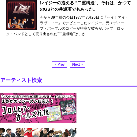
レイジーの抱える “二重構造”。それは、かつて
のGSとの共通項でもあった。
今から39年前の今日1977年7月26日に「ヘイ！アイ・
ラヴ・ユー」でデビューしたレイジー。元々ディー
プ・パープルのコピーが得意な彼らがポップ・ロッ
ク・バンドとして売り出された“二重構造”は、か...
< Prev
Next >
アーティスト検索