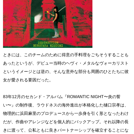
ときには、このチームのために得意の手料理をごちそうすることも
あったというが、デビュー当時のヘヴィ・メタルなヴォーカリスト
というイメージとは逆の、そんな意外な部分も周囲のひとたちに彼
女が愛される要因だった。
83年12月のセカンド・アルバム『ROMANTIC NIGHT〜炎の誓
い〜』の制作後、ラウドネスの海外進出が本格化した樋口宗孝は、
物理的に浜田麻里のプロデュースから一歩身を引く形となったわけ
だが、作曲やアレンジなどを個人的にバックアップ。それ以降の長
きに渡って、公私ともに良きパートナーシップを確立することにな