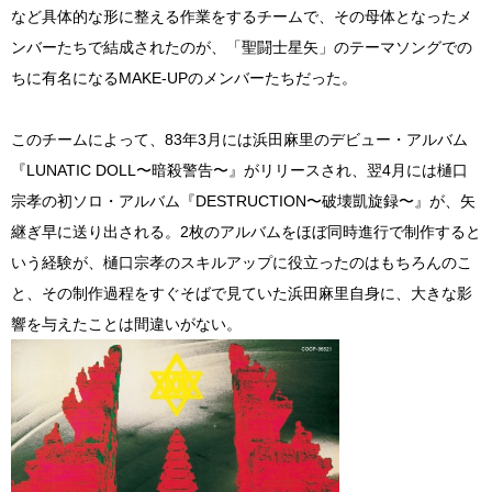
など具体的な形に整える作業をするチームで、その母体となったメ
ンバーたちで結成されたのが、「聖闘士星矢」のテーマソングでの
ちに有名になるMAKE-UPのメンバーたちだった。
このチームによって、83年3月には浜田麻里のデビュー・アルバム
『LUNATIC DOLL〜暗殺警告〜』がリリースされ、翌4月には樋口
宗孝の初ソロ・アルバム『DESTRUCTION〜破壊凱旋録〜』が、矢
継ぎ早に送り出される。2枚のアルバムをほぼ同時進行で制作すると
いう経験が、樋口宗孝のスキルアップに役立ったのはもちろんのこ
と、その制作過程をすぐそばで見ていた浜田麻里自身に、大きな影
響を与えたことは間違いがない。