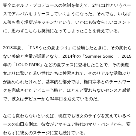
完全にセルフ・プロデュースの体制を整えて、2年に1作というペー
スでアルバムをリリースしていくようになった。それでも、いちば
ん落ち着く場所がキッチンだという、いかにも彼女らしいコメント
に、思わずこちらも笑顔になってしまったことを覚えている。
2013年夏、「FNSうたの夏まつり」に登場したときに、その変わら
ない美貌と声量が話題となり、2014年の「Summer Sonic」、2015
年の「LOUD PARK」などの夏フェスに登場したことで、その美魔
女ぶりに驚いた若い世代たちに検索されて、そのリアルな活動ぶり
が認められたけれど、基本的な部分では、樋口宗孝とのチームワー
クを完成させたデビュー当時と、ほとんど変わらないセンスと感覚
で、彼女はデビューから34年目を迎えているのだ。
なにも変わらないといえば、現在でも彼女のライヴを支えているベ
ースの山田友則は、彼女がアマチュア時代のマリ・バンドから、変
わらずに彼女のステージに立ち続けている。