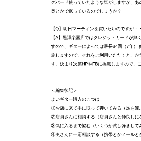
グバード使っていたような気がしますが、あ
奥とかで眠っているのでしょうか？
【Q】明日マーティンを買いたいのですが・
【A】黒澤楽器店ではクレジットカードが無
すので、ギターによっては最長84回（7年
施しますので、それをご利用いただくと、か
す。決まり次第HPやFBに掲載しますので、
＜編集後記＞
よいギター購入のこつは
①お店に来て手に取って弾いてみる（足を運
②店員さんに相談する（店員さんと仲良しに
③気に入るまで悩む（いくつか試し弾きして
④奥さんに一応相談する（携帯とかメールと