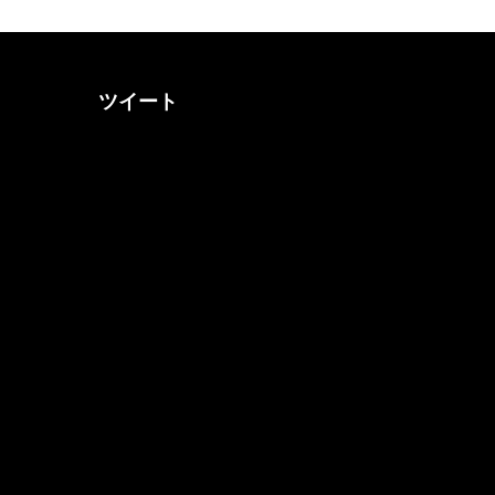
ツイート
@otona_music_walkerさん
をフォロー
@0musicwalker