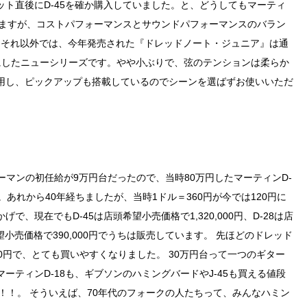
ト直後にD-45を確か購入していました。と、どうしてもマーティ
いますが、コストパフォーマンスとサウンドパフォーマンスのバラン
。 それ以外では、今年発売された『ドレッドノート・ジュニア』は通
ズにしたニューシリーズです。やや小ぶりで、弦のテンションは柔らか
用し、ピックアップも搭載しているのでシーンを選ばずお使いいただ
リーマンの初任給が9万円台だったので、当時80万円したマーティンD-
あれから40年経ちましたが、当時1ドル＝360円が今では120円に
、現在でもD-45は店頭希望小売価格で1,320,000円、D-28は店
希望小売価格で390,000円でうちは販売しています。 先ほどのドレッド
00円で、とても買いやすくなりました。 30万円台って一つのギター
ーティンD-18も、ギブソンのハミングバードやJ-45も買える値段
囲！！。 そういえば、70年代のフォークの人たちって、みんなハミン