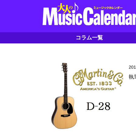
コラム一覧
20
執