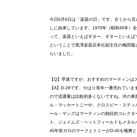
今日6月6日は「楽器の日」です。古くから言
しに由来しています。1970年（昭和45年）全
って、楽器といえばギター、ギターといえば
ということで黒澤楽器店本社副主任の梅田陽
らいました。
【Q】早速ですが、おすすめのマーティンは
【A】D-28です。やはり長年一番売れていま
ので流通量は比較的多くないですね。洋の東西
ル・マッカートニーや、クロスビー・スティ
ール・ヤングはマーティンの熱狂的コレクター
ト、ジェイムズ・ヘットフィールドもメタル
45年前ガロのマークとトミーがD-45を颯