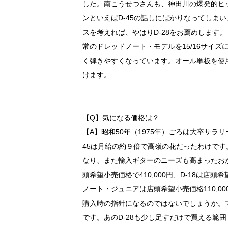
した。南こうせつさんも、神田川の爆発的ヒッ
ンといえばD-45の話しにばかりなってしま
スを考えれば、やはりD-28をお薦めします
常のドレッドノート・モデルを15/16サイ
く弾きやすくなっています。オール単板を使
けます。
【Q】気になる価格は？
【A】昭和50年（1975年）ごろは大卒サラ
45は月給の約９倍で高嶺の花だったわけです。
なり、また輸入ギターのニーズも高まったおかげで
頭希望小売価格で410,000円、D-18は店頭
ノート・ジュニアは店頭希望小売価格110,0
購入時の指針になるのではないでしょうか。マ
です。あのD-28も少し足すだけで買える範