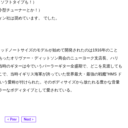
（ソフトタイプも！）
小型チューナーとか！）
ィン社は奨めています。 でした。
レッドノートサイズのモデルが始めて開発されたのは1916年のこと
あったオリヴァー・ディットソン商会のニューヨーク支店長、ハリ
当時のギターは今でいうパーラーギター全盛期で、どこを見渡しても
で、当時イギリス海軍が誇っていた世界最大・最強の戦艦"HMS ド
という愛称が付けられた。そのボディサイズから放たれる豊かな音量
ラーなボディタイプとして愛されている。
< Prev
Next >