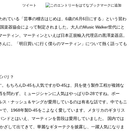
ツイート
われている「芸事の稽古はじめは、6歳の6月6日にする」という習わ
国楽器協会によって制定されました。大人のMusic Walker世代にと
マーティン、マーティンといえば日本正規輸入代理店の黒澤楽器店。
さんに、「明日買いに行く僕らのマーティン」について熱く語っても
ズバリ？
す。もちろんD-45も人気ですがD-45は、貝を使う製作工程が複雑な
を問わず、ミュージシャンに人気はやっぱりD-28ですね。ポー
ルス・ナッシュ＆ヤングが愛用しているのは有名な話です。中でもニ
で、1968年製D-45をこよなく愛しています。メタリカのギタリス
バンドとはいえ、マーティンを普段は愛用していました。 国内では
爽とかざして出てきて、華麗なギターテクを披露し、一躍人気になりま