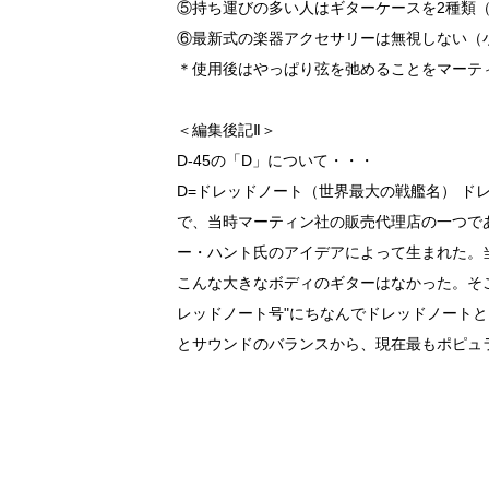
⑤持ち運びの多い人はギターケースを2種類
⑥最新式の楽器アクセサリーは無視しない（
＊使用後はやっぱり弦を弛めることをマーテ
＜編集後記Ⅱ＞
D-45の「D」について・・・
D=ドレッドノート（世界最大の戦艦名） ド
で、当時マーティン社の販売代理店の一つで
ー・ハント氏のアイデアによって生まれた。
こんな大きなボディのギターはなかった。そこ
レッドノート号"にちなんでドレッドノート
とサウンドのバランスから、現在最もポピュ