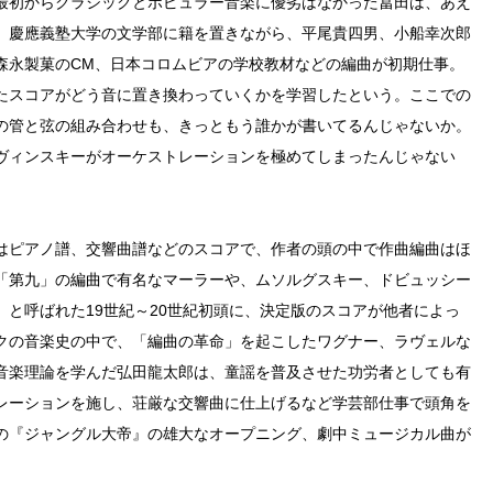
最初からクラシックとポピュラー音楽に優劣はなかった冨田は、あえ
、慶應義塾大学の文学部に籍を置きながら、平尾貴四男、小船幸次郎
森永製菓のCM、日本コロムビアの学校教材などの編曲が初期仕事。
たスコアがどう音に置き換わっていくかを学習したという。ここでの
の管と弦の組み合わせも、きっともう誰かが書いてるんじゃないか。
ヴィンスキーがオーケストレーションを極めてしまったんじゃない
はピアノ譜、交響曲譜などのスコアで、作者の頭の中で作曲編曲はほ
「第九」の編曲で有名なマーラーや、ムソルグスキー、ドビュッシー
と呼ばれた19世紀～20世紀初頭に、決定版のスコアが他者によっ
クの音楽史の中で、「編曲の革命」を起こしたワグナー、ラヴェルな
音楽理論を学んだ弘田龍太郎は、童謡を普及させた功労者としても有
レーションを施し、荘厳な交響曲に仕上げるなど学芸部仕事で頭角を
の『ジャングル大帝』の雄大なオープニング、劇中ミュージカル曲が