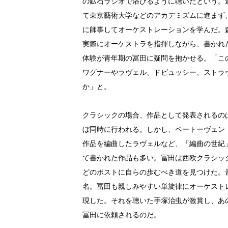
の鉱石ラジオで浴びるように聴いたという。
て東京藝術大学などのアカデミズムに進まず
に師事してオーケストレーションを学んだ。
実際にオーケストラを指揮しながら、書かれ
体験が青年期の冨田に疑問を抱かせる。「こ
ワグナーやラヴェル、ドビュッシー、ストラ
か」と。
クラシックの場合、作品として発表されるの
ぼ同時に行われる。しかし、ベートーヴェン
作品を編曲したラヴェルなど、「編曲の世紀」
て書かれた作品も多い。冨田は西欧クラシッ
どのポストに自らの歩むべき道を見つけた。
名。冨田も親しみやすい単旋律にオーケスト
現した。それを聴いた手塚治虫が激賞し、あ
冨田に依頼されるのだ。