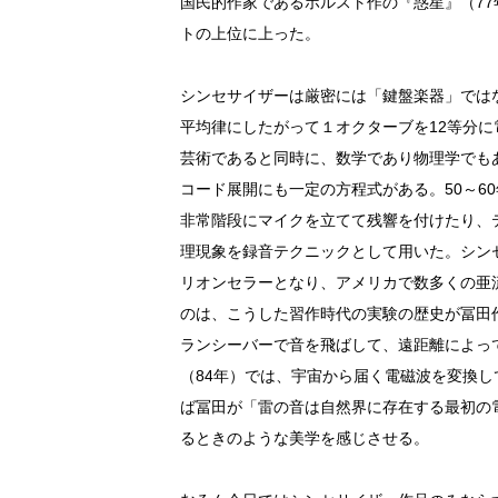
国民的作家であるホルスト作の『惑星』（77
トの上位に上った。
シンセサイザーは厳密には「鍵盤楽器」では
平均律にしたがって１オクターブを12等分
芸術であると同時に、数学であり物理学でも
コード展開にも一定の方程式がある。50～6
非常階段にマイクを立てて残響を付けたり、
理現象を録音テクニックとして用いた。シン
リオンセラーとなり、アメリカで数多くの亜
のは、こうした習作時代の実験の歴史が冨田
ランシーバーで音を飛ばして、遠距離によっ
（84年）では、宇宙から届く電磁波を変換
ば冨田が「雷の音は自然界に存在する最初の
るときのような美学を感じさせる。