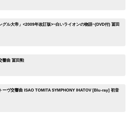
グル大帝」<2009年改訂版>~白いライオンの物語~(DVD付) 冨田
交響曲 冨田勲
交響曲 ISAO TOMITA SYMPHONY IHATOV [Blu-ray] 初音