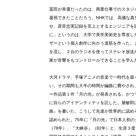
冨田が幸運だったのは、商業仕事でのスタジ
凝視できたことだろう。NHKでは、高価な
せ、原音忠実記録を至上とするエンジニアを
に」というのは、大学で美学美術史を専攻し
ザーという個人創作に向かう道筋を作った。ま
を流し、２台のラジオを使ってステレオ放送が
家が音響をもコントロールできることを学ん
大河ドラマ、手塚アニメの音楽で一時代を築
い。その期間も大半の時間が編曲に費やされ
ー作品第１作『月の光』が発表される。かつ
に自らのアイデンティティを託した。黛敏郎
曲』を書いた。こうして先達が世界的に認め
認められた。75年に『月の光』で日本人初
（78年）、『大峡谷』（82年）と、生涯３