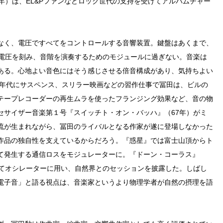
年）は、EL&Pファンなどロック世代の支持を受けてアルバムチャー
なく、電圧ですべてをコントロールする音響装置。鍵盤はあくまで、
に電圧を刻み、音階を演奏するためのモジュールに過ぎない。音楽は
ある。心地よい音色にはそう感じさせる倍音構成があり、気持ちよい
0年代にサスペンス、スリラー映画などの習作仕事で冨田は、ビルの
テープレコーダーの再生ムラを使ったフランジング効果など、音の物
セサイザー音楽第１号『スイッチト・オン・バッハ』（67年）がミ
流が生まれながら、冨田のライバルとなる作家が遂に登場しなかった
作品の独自性を支えているからだろう。『惑星』では富士山頂からト
て発生する通信ロスをモジュレーターに。『ドーン・コーラス』
してオシレーターに用い、自然界とのセッションを披露した。しばし
電子音」と語る視点は、音楽家というより物理学者が自然の摂理を語