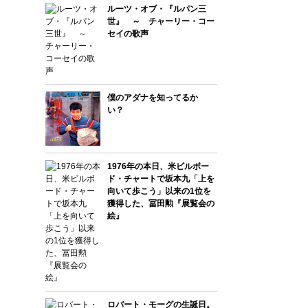
ルーツ・オブ・『ルパン三
世』 ～ チャーリー・コー
セイの歌声
僕のアダナを知ってるか
い？
1976年の本日、米ビルボー
ド・チャートで坂本九「上を
向いて歩こう」以来の1位を
獲得した、冨田勲『展覧会の
絵』
ロバート・モーグの生誕日。