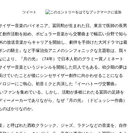
ツイート
ンセサイザー音楽のパイオニア、冨田勲が生まれた日。東京で医師の長男
て創作活動を始め、ポピュラー音楽から交響曲まで幅広い分野で知ら
HKの放送音楽からキャリアを開始し、劇伴を手掛けた大河ドラマは最
ボンの騎士』など手塚治虫アニメのシンフォニックな主題歌は、我々
なにより、『月の光』（74年）で日本人初のグラミー賞ノミネート
サイザー音楽というジャンルを開拓した巨人でもある。幼少期の夢は
長けていたことが後にシンセサイザー創作に向かわせることになる
ノロジーにご執心。初音ミクと共演した『イーハトーヴ交響曲』
しいファンを集めている。しかし、活動が多岐にわたる冨田の足跡を
ディーメーカーでありながら、なぜ『月の光』（ドビュッシー作曲）
ものばかりなのか。
楽」と呼ばれた西欧クラシック、ジャズ、ラテンなどの音楽を、自作