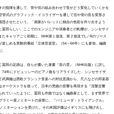
オの指揮を通して、管や弦の組み合わせで音がどう変化していくかを
真空管式のグラフィック・イコライザーを通して弦や管の音を変形さ
困惑させたという。「画家がパレットに独自の色彩を作り出すよう
た冨田らしい。ここでのエンジニアや演奏者との軋轢が、シンセサイ
たキャリアごく初期に、NHK第１放送、第２放送でL／Rのソース
楽しめる実験的番組『立体音楽堂』（54～66年）にも参加。編曲
だ。
く冨田の足跡は、自らが書いた著書『音の雲』（NHK出版）に詳し
、74年にドビュッシーのピアノ曲をリアライズした、シンセサイザ
て武満徹は西欧クラシック音楽への対抗意識から、尺八などの邦楽器
はオーケストラを使って、日本の梵鐘の音響を再現する『涅槃交響
られていったように、冨田も作曲ではなく編曲家として、まず世界で
のグラミー賞ノミネートの栄誉に。『バミューダ・トライアングル』
度ノミネーションを受けた。その米国評価はイギリスにも飛び火し、