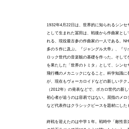
1932年4月22日は、世界的に知られるシ
として生まれた冨田は、戦後から作曲家とし
れる、現役最古参の作曲家の一人である。N
多の５作に及ぶ。『ジャングル大帝』、『リ
ロック世代の音楽観の基礎を作った。そして
を果たした「世界のトミタ」として、シンセ
飛行機のメカニックになること。科学知識に
が、現在もヴォーカロイドなどの新しいテク
（2012年）の発表などで、ボカロ世代の新
初心者が追うのは容易ではない。屈指のメロ
など代表作はクラシックピースを題材にした
終戦を迎えたのは中学１年。戦時中「敵性音