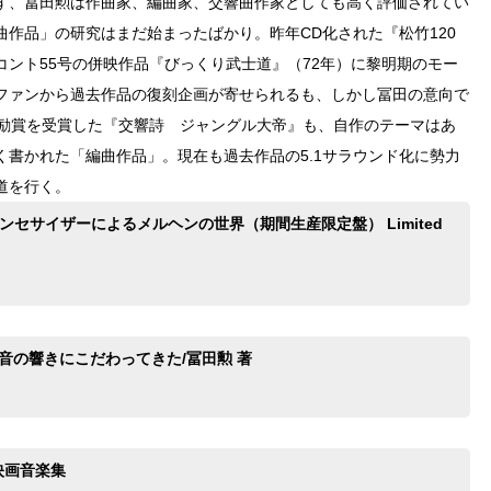
ず、冨田勲は作曲家、編曲家、交響曲作家としても高く評価されてい
作品」の研究はまだ始まったばかり。昨年CD化された『松竹120
ント55号の併映作品『びっくり武士道』（72年）に黎明期のモー
ファンから過去作品の復刻企画が寄せられるも、しかし冨田の意向で
奨励賞を受賞した『交響詩 ジャングル大帝』も、自作のテーマはあ
書かれた「編曲作品」。現在も過去作品の5.1サラウンド化に勢力
道を行く。
ンセサイザーによるメルヘンの世界（期間生産限定盤） Limited
音の響きにこだわってきた/冨田勲 著
映画音楽集