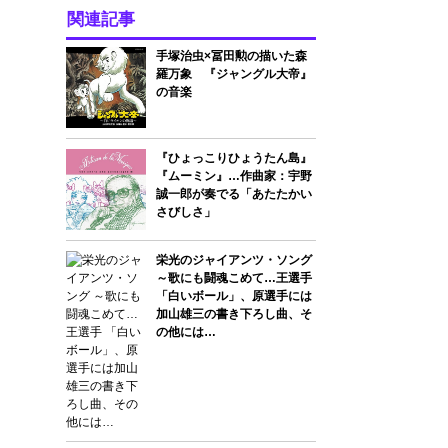
関連記事
手塚治虫×冨田勲の描いた森
羅万象 『ジャングル大帝』
の音楽
『ひょっこりひょうたん島』
『ムーミン』…作曲家：宇野
誠一郎が奏でる「あたたかい
さびしさ」
栄光のジャイアンツ・ソング
～歌にも闘魂こめて…王選手
「白いボール」、原選手には
加山雄三の書き下ろし曲、そ
の他には…