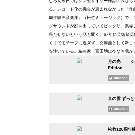
むろん今日ではシンセサイザー作品のみなら
る。レコード化の機会が恵まれなかった「作曲
周年映画音楽集』（松竹ミュージック）で、コ
グサウンドが顔を出していてビックリ。業界
果たせないという話も聞く。67年に芸術祭
くまでモチーフに過ぎず、交響曲として新しく
を注いでいる。編曲家＝冨田勲は今なお我が
月の光 - シ
Edition
amazon
音の雲 ずっと
amazon
松竹120周年