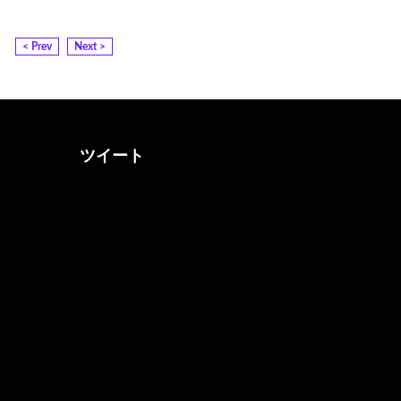
< Prev
Next >
ツイート
@otona_music_walkerさん
をフォロー
@0musicwalker