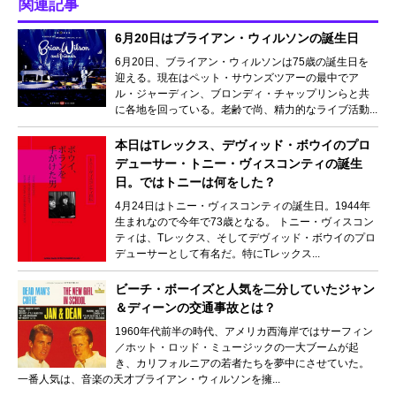
関連記事
6月20日はブライアン・ウィルソンの誕生日
6月20日、ブライアン・ウィルソンは75歳の誕生日を
迎える。現在はペット・サウンズツアーの最中でア
ル・ジャーディン、ブロンディ・チャップリンらと共
に各地を回っている。老齢で尚、精力的なライブ活動...
本日はTレックス、デヴィッド・ボウイのプロ
デューサー・トニー・ヴィスコンティの誕生
日。ではトニーは何をした？
4月24日はトニー・ヴィスコンティの誕生日。1944年
生まれなので今年で73歳となる。 トニー・ヴィスコン
ティは、Tレックス、そしてデヴィッド・ボウイのプロ
デューサーとして有名だ。特にTレックス...
ビーチ・ボーイズと人気を二分していたジャン
＆ディーンの交通事故とは？
1960年代前半の時代、アメリカ西海岸ではサーフィン
／ホット・ロッド・ミュージックの一大ブームが起
き、カリフォルニアの若者たちを夢中にさせていた。
一番人気は、音楽の天才ブライアン・ウィルソンを擁...