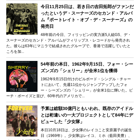
今日11月25日は、若き日の吉田拓郎がファンだ
ったというデ・スーナーズのセカンド・アルバ
ム『ポートレイト・オブ・デ・スーナーズ』の
発売日
48年前の今日、フィリッピンの実力派5人組GS、デ・
スーナーズのセカンド・アルバムがフィリップス・レコードから発売され
た。彼らは63年にマニラで結成されたグループで、香港で活躍していたと
ころを加...
54年前の本日、1962年9月15日、フォー・シー
ズンズの「シェリー」が全米1位を獲得
1962年9月15日付けのビルボード・シングル・チャー
トにおいて、先週11位からジャンプアップしたフォ
ー・シーズンズの「シェリー」が全米1位に輝いた。ビ
ーチ・ボーイズと並び、60年代のアメリカで...
予算は総額30億円ともいわれ、既存のアイドル
とは桁違いの一大プロジェクトとして84年にデ
ビューした「少女隊」
本日10月18日は、少女隊のレイコこと安原麗子の誕生
日（1969年）。少女隊はレイコ、ミホ（藍田美豊）、