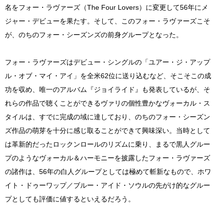
名をフォー・ラヴァーズ（The Four Lovers）に変更して56年にメ
ジャー・デビューを果たす。そして、このフォー・ラヴァーズこそ
が、のちのフォー・シーズンズの前身グループとなった。
フォー・ラヴァーズはデビュー・シングルの「ユアー・ジ・アップ
ル・オブ・マイ・アイ」を全米62位に送り込むなど、そこそこの成
功を収め、唯一のアルバム『ジョイライド』も発表しているが、そ
れらの作品で聴くことができるヴァリの個性豊かなヴォーカル・ス
タイルは、すでに完成の域に達しており、のちのフォー・シーズン
ズ作品の萌芽を十分に感じ取ることができて興味深い。当時として
は革新的だったロックンロールのリズムに乗り、まるで黒人グルー
プのようなヴォーカル＆ハーモニーを披露したフォー・ラヴァーズ
の諸作は、56年の白人グループとしては極めて斬新なもので、ホワ
イト・ドゥーワップ／ブルー・アイド・ソウルの先がけ的なグルー
プとしても評価に値するといえるだろう。