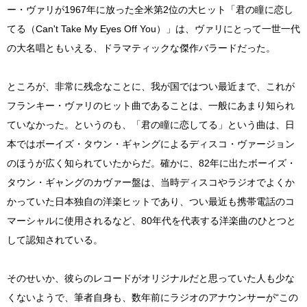
ー・ヴァリが1967年に放った全米第2位の大ヒット「君の瞳に恋し
てる（Can't Take My Eyes Off You）」は、ヴァリにとって一世一代
の大名唱ともいえる、ドラマティックな傑作バラードだった。
ところが、非常に残念なことに、我が国ではつい最近まで、これが
フランキー・ヴァリのヒット曲であることは、一般にあまり知られ
ていなかった。というのも、「君の瞳に恋してる」という曲は、日
本ではボーイズ・タウン・ギャングによるディスコ・ヴァージョン
のほうが広く知られていたからだ。確かに、82年に出たボーイズ・
タウン・ギャングのカヴァー盤は、当時ディスコやラジオでよくか
かっていた日本独自の洋楽ヒットであり、つい最近も携帯電話のコ
マーシャルに使用されるなど、80年代を代表する洋楽曲のひとつと
して認知されている。
そのせいか、彼らのレコードがオリジナルだと思っていた人も少な
くないようで、筆者自身も、数年前にラジオのアナウンサーが“この