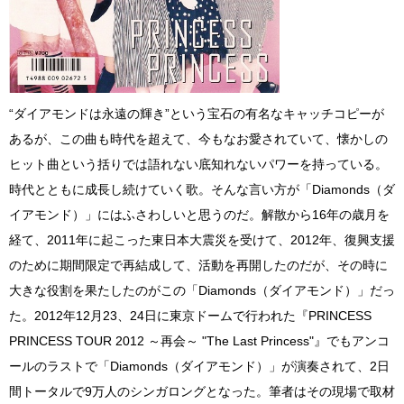
“ダイアモンドは永遠の輝き”という宝石の有名なキャッチコピーが
あるが、この曲も時代を超えて、今もなお愛されていて、懐かしの
ヒット曲という括りでは語れない底知れないパワーを持っている。
時代とともに成長し続けていく歌。そんな言い方が「Diamonds（ダ
イアモンド）」にはふさわしいと思うのだ。解散から16年の歳月を
経て、2011年に起こった東日本大震災を受けて、2012年、復興支援
のために期間限定で再結成して、活動を再開したのだが、その時に
大きな役割を果たしたのがこの「Diamonds（ダイアモンド）」だっ
た。2012年12月23、24日に東京ドームで行われた『PRINCESS
PRINCESS TOUR 2012 ～再会～ "The Last Princess"』でもアンコ
ールのラストで「Diamonds（ダイアモンド）」が演奏されて、2日
間トータルで9万人のシンガロングとなった。筆者はその現場で取材