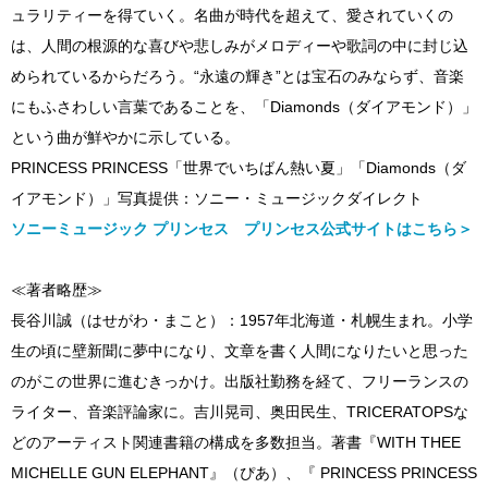
ュラリティーを得ていく。名曲が時代を超えて、愛されていくの
は、人間の根源的な喜びや悲しみがメロディーや歌詞の中に封じ込
められているからだろう。“永遠の輝き”とは宝石のみならず、音楽
にもふさわしい言葉であることを、「Diamonds（ダイアモンド）」
という曲が鮮やかに示している。
PRINCESS PRINCESS「世界でいちばん熱い夏」「Diamonds（ダ
イアモンド）」写真提供：ソニー・ミュージックダイレクト
ソニーミュージック プリンセス プリンセス公式サイトはこちら＞
≪著者略歴≫
長谷川誠（はせがわ・まこと）：1957年北海道・札幌生まれ。小学
生の頃に壁新聞に夢中になり、文章を書く人間になりたいと思った
のがこの世界に進むきっかけ。出版社勤務を経て、フリーランスの
ライター、音楽評論家に。吉川晃司、奥田民生、TRICERATOPSな
どのアーティスト関連書籍の構成を多数担当。著書『WITH THEE
MICHELLE GUN ELEPHANT』（ぴあ）、『 PRINCESS PRINCESS