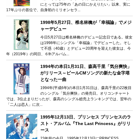
にとっては75年の「あの日にかえりたい」以来、実に
17年ぶりの首位で、自身初のミリオンセラ...
1998年5月27日、椎名林檎が「幸福論」でメジ
ャーデビュー
今日5月27日は椎名林檎のデビュー記念日である。彼女
は1998年にシングル「幸福論」でデビューした。そし
て不惑（40歳）とデビュー20周年を迎えた彼女は、今
年（2019年）の同日、６thアルバム...
1994年の本日1月31日、森高千里「気分爽快」
がリリース～ビールCMソングの新たな金字塔
となった一曲
1994年(平成6年)の本日1月31日は、森高千里の22枚目
のシングル「気分爽快」の発売日。オリコンチャート
では、3位止まりだったが、森高のシングル総売上ランキングでは、翌年の
「二人は恋人」に次...
1995年12月13日、プリンセス プリンセスのラ
スト・アルバム『The Last Princess』がリリ
ース
23年前の今日、1995年12月13日にPRINCESS