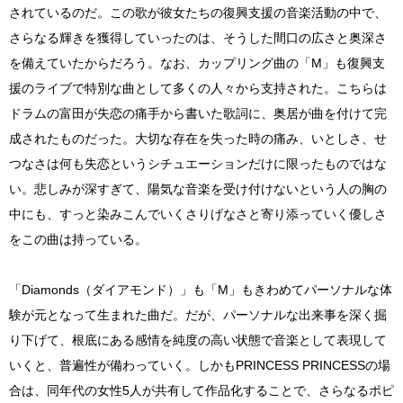
されているのだ。この歌が彼女たちの復興支援の音楽活動の中で、
さらなる輝きを獲得していったのは、そうした間口の広さと奥深さ
を備えていたからだろう。なお、カップリング曲の「M」も復興支
援のライブで特別な曲として多くの人々から支持された。こちらは
ドラムの富田が失恋の痛手から書いた歌詞に、奥居が曲を付けて完
成されたものだった。大切な存在を失った時の痛み、いとしさ、せ
つなさは何も失恋というシチュエーションだけに限ったものではな
い。悲しみが深すぎて、陽気な音楽を受け付けないという人の胸の
中にも、すっと染みこんでいくさりげなさと寄り添っていく優しさ
をこの曲は持っている。
「Diamonds（ダイアモンド）」も「M」もきわめてパーソナルな体
験が元となって生まれた曲だ。だが、パーソナルな出来事を深く掘
り下げて、根底にある感情を純度の高い状態で音楽として表現して
いくと、普遍性が備わっていく。しかもPRINCESS PRINCESSの場
合は、同年代の女性5人が共有して作品化することで、さらなるポピ