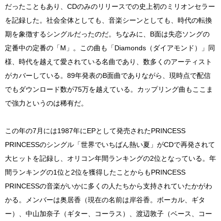
だったこともあり、CDのみのリリースでの史上初のミリオンセラー
を記録した。社会全体としても、音楽シーンとしても、時代の転換
期を象徴するシングルだったのだ。ちなみに、B面は失恋ソングの
定番中の定番の「M」。この曲も「Diamonds（ダイアモンド）」同
様、時代を越えて愛されている名曲であり、数多くのアーティスト
がカバーしている。89年発表のB面曲でありながら、現時点で配信
でもダウンロード数が75万を越えている。カップリング曲もここま
で強力というのは稀有だ。
この年の7月には1987年にEPとして発売されたPRINCESS
PRINCESSのシングル「世界でいちばん熱い夏」がCDで再発されて
大ヒットを記録し、オリコン年間ランキングの2位となっている。年
間ランキングの1位と2位を獲得したことからもPRINCESS
PRINCESSの音楽がいかに多くの人たちから支持されていたかがわ
かる。メンバーは奥居香（現在の名前は岸谷香。ボーカル、ギタ
ー）、中山加奈子（ギター、コーラス）、渡辺敦子（ベース、コー