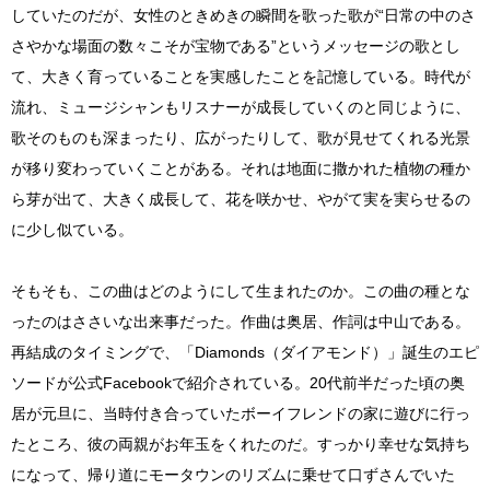
していたのだが、女性のときめきの瞬間を歌った歌が“日常の中のさ
さやかな場面の数々こそが宝物である”というメッセージの歌とし
て、大きく育っていることを実感したことを記憶している。時代が
流れ、ミュージシャンもリスナーが成長していくのと同じように、
歌そのものも深まったり、広がったりして、歌が見せてくれる光景
が移り変わっていくことがある。それは地面に撒かれた植物の種か
ら芽が出て、大きく成長して、花を咲かせ、やがて実を実らせるの
に少し似ている。
そもそも、この曲はどのようにして生まれたのか。この曲の種とな
ったのはささいな出来事だった。作曲は奥居、作詞は中山である。
再結成のタイミングで、「Diamonds（ダイアモンド）」誕生のエピ
ソードが公式Facebookで紹介されている。20代前半だった頃の奥
居が元旦に、当時付き合っていたボーイフレンドの家に遊びに行っ
たところ、彼の両親がお年玉をくれたのだ。すっかり幸せな気持ち
になって、帰り道にモータウンのリズムに乗せて口ずさんでいた