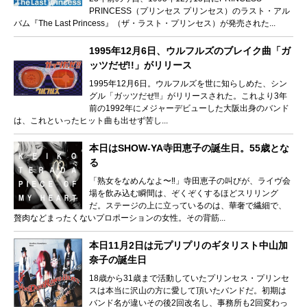
PRINCESS（プリンセス プリンセス）のラスト・アル
バム『The Last Princess』（ザ・ラスト・プリンセス）が発売された...
1995年12月6日、ウルフルズのブレイク曲「ガ
ッツだぜ!!」がリリース
1995年12月6日。ウルフルズを世に知らしめた、シン
グル「ガッツだぜ!!」がリリースされた。これより3年
前の1992年にメジャーデビューした大阪出身のバンド
は、これといったヒット曲も出せず苦し...
本日はSHOW-YA寺田恵子の誕生日。55歳とな
る
「熟女をなめんなよ〜‼」寺田恵子の叫びが、ライヴ会
場を飲み込む瞬間は、ぞくぞくするほどスリリング
だ。ステージの上に立っているのは、華奢で繊細で、
贅肉などまったくないプロポーションの女性。その背筋...
本日11月2日は元プリプリのギタリスト中山加
奈子の誕生日
18歳から31歳まで活動していたプリンセス・プリンセ
スは本当に沢山の方に愛して頂いたバンドだ。初期は
バンド名が違いその後2回改名し、事務所も2回変わっ