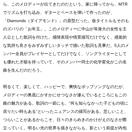
ら、このメロディーが出てきたのだという。家に帰ってから、MTR
でリズムを打ち込み、ギターとベースを弾いて作ったのが、
「Diamonds（ダイアモンド）」の原型だった。仮タイトルもそのも
のズバリの「お年玉」。このメロディーに中山が等身大の女性を主
人公とした歌詞を付けた。感情表現や情景描写だけでなく、感覚的
な気持ち良さをみずみずしいタッチで描いた歌詞も見事だ。5人のメ
ンバー全員がプレイヤーとしてだけでなく、ソングライターとして
も優れた才能を持っていて、そのメンバー同士の化学変化がこの名
曲を生んだのだろう。
明るくて、楽しくて、ハッピーで、爽快なポップソングなのだが、
メロディーの奥底にかすかにせつなさが滲んでいるところにもこの
曲の魅力がある。歌詞の一節にも、“何も知らなかった子どもの頃に
戻りたい時もある”といったニュアンスの描写がある。悲しいこと、
つらいことがあるからこそ、日々のきらめきのかけがえのなさが際
立っていく。明るい光の世界を描きながらも、影という前提が内包