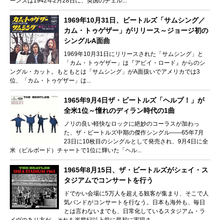
ーンズは1942年2月28日に、英国のチェル...
1969年10月31日、ビートルズ「サムシング／
カム・トゥゲザー」がリリース～ジョージ初の
シングルA面曲
1969年10月31日にリリースされた「サムシング」と
「カム・トゥゲザー」は『アビイ・ロード』からのシ
ングル・カット。もともとは「サムシング」がA面扱いでアメリカでは3
位、「カム・トゥゲザー」は...
1965年9月4日ザ・ビートルズ「ヘルプ！」が
全米1位～憧れのディラン時代の1曲
ノリの良い軽快なロックに絶妙のコーラスが加わっ
た、ザ・ビートルズ中期の傑作シングル――65年7月
23日に10枚目のシングルとして発売され、9月4日に全
米（ビルボード）チャートで1位に輝いた「ヘル...
1965年8月15日、ザ・ビートルズがシェイ・ス
タジアムでコンサートを行う
ドでかい会場に5万人を超える観客が集まり、そこで人
気バンドがコンサートを行なう。日本も海外も、毎日
とは言わないまでも、日常化しているスタジアム・ラ