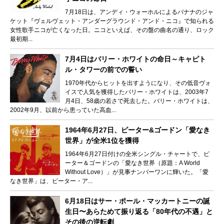
7月18日は、アンディ・ウォーホルによるバナナのジャ
ケット『ヴェルヴェット・アンダーグラウンド・アンド・ニコ』で知られる
女性歌手ニコが亡くなった日。ニコといえば、その盤の曲名の通り、ロック
最初期...
7月4日はバリー・ホワイトの命日～キャピト
ル・タワーの前での誓い
1970年代からヒットを出すようになり、その低音ヴォ
イスで人気を獲得したバリー・ホワイトは、2003年7
月4日、58歳の若さで死去した。バリー・ホワイトは、
2002年9月、以前から患っていた高血...
1964年6月27日、ピーター&ゴードン「愛なき
世界」が全米1位を獲得
1964年6月27日付けの全米シングル・チャートで、ピ
ーター＆ゴードンの「愛なき世界（原題：A World
Without Love）」が見事ナンバーワンに輝いた。「愛
なき世界」は、ピーター・ア...
6月18日はサー・ポール・マッカートニーの誕
生日〜あらためて振り返る「80年代の不遇」と
その後の逆転劇