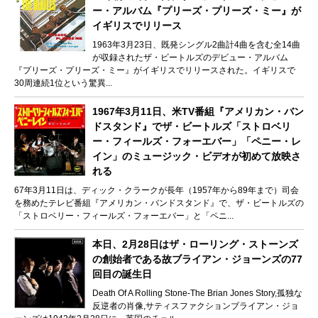
ー・アルバム『プリーズ・プリーズ・ミー』が
イギリスでリリース
1963年3月23日、既発シングル2曲計4曲を含む全14曲
が収録されたザ・ビートルズのデビュー・アルバム
『プリーズ・プリーズ・ミー』がイギリスでリリースされた。イギリスで
30周連続1位という驚異...
1967年3月11日、米TV番組『アメリカン・バン
ドスタンド』でザ・ビートルズ「ストロベリ
ー・フィールズ・フォーエバー」「ペニー・レ
イン」のミュージック・ビデオが初めて放映さ
れる
67年3月11日は、ディック・クラークが長年（1957年から89年まで）司会
を務めたテレビ番組『アメリカン・バンドスタンド』で、ザ・ビートルズの
「ストロベリー・フィールズ・フォーエバー」と「ペニ...
本日、2月28日はザ・ローリング・ストーンズ
の創始者である故ブライアン・ジョーンズの77
回目の誕生日
Death Of A Rolling Stone-The Brian Jones Story,孤独な
反逆者の肖像,サティスファクションブライアン・ジョ