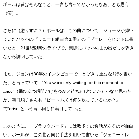
ポールは昔はそんなこと、一言も言ってなかったなあ」とも思う
（笑）。
さらに（懲りずに？）ポールは、この曲について、ジョージが弾い
ていたバッハの『リュート組曲第１番』の「ブーレ」をヒントに書
いたと、21世紀以降のライヴで、実際にバッハの曲の出だしを弾き
ながら説明していた。
また、ジョンは80年のインタビューで「とびきり重要な1行を書い
た」と言っていて、“You were only waiting for this moment to
arise”（飛び立つ瞬間だけを今かと待ちわびていた）かなと思った
が、朝日順子さんも『ビートルズは何を歌っているのか？』
で“arise”という言い回しに着目していた。
このように、「ブラックバード」には数多くの逸話があるのが面白
い。ポールが、この曲と同じ手法を用いて書いた「ジェニー・レ