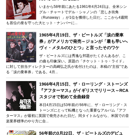
いまから58年前にあたる1961年4月24日は、全米シン
グル・チャートでデル・シャノンの「悲しき街角
（Runaway）」が1位を獲得した日だ。ここから4週間
も首位の座を守った大ヒット・ナンバーに...
1965年4月19日、ザ・ビートルズ「涙の乗車
券」がアメリカで発売～ジョンが「最も早いへ
ヴィ・メタルのひとつ」と言ったそのワケ
ザ・ビートルズには秀逸な邦題がたくさんあるが、こ
の曲も印象深い。原題の「チケット・トゥ・ライド」
に対して担当ディレクターの高嶋弘之氏が名付けたのは、本稿の“主役”であ
る「涙の乗車券」である。4月...
1966年4月15日、ザ・ローリング・ストーンズ
『アフターマス』がイギリスでリリース～RCA
スタジオで初めて全曲録音
本日4月15日は53年前の’66年に、ザ・ローリング・ス
トーンズにとって転機となった重要なアルバム『アフ
ターマス』が最初に英国で発売された日だ。同タイトルながら、米国での音
楽業界標準のやり方に合...
56年前の3月22日、ザ・ビートルズのデビュ