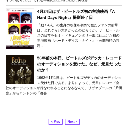
イヴのあり方だ。それを半世紀以上前に最初に実現さ...
4月24日はザ・ビートルズ初の主演映画『A
Hard Days Night』撮影終了日
「動く4人」の生身の映像を初めて観たファンの衝撃
は、どれぐらい大きかったのだろうか。ザ・ビートル
ズの日常をセミ・ドキュメンタリー風に仕上げた初の
主演映画『ハード・デイズ・ナイト』（公開当時の邦
題...
56年前の本日、ビートルズがデッカ・レコード
のオーディションを受けた。なぜ、元旦だった
のか？
1962年1月1日は、ビートルズがデッカのオーディショ
ン受けた日である。よりによって、元旦にレコード会
社のオーディションが行なわれることになるなんて、リヴァプールの「片田
舎」からロンドンの「都会...
< Prev
Next >