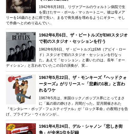
1942年6月18日、リヴァプールのウォルトン病院で生
を受けたサー・ポール・マッカートニー。彼は母メア
リーを14歳のときに癌で失い、まるで喪失感を埋めるようにギター、そし
て作曲へとのめり込んでい...
1962年6月6日、ザ・ビートルズがEMIスタジオ
で初のスタジオ・セッションを行う
1962年6月6日、ザ・ビートルズはEMI（アビイ・ロー
ド）スタジオで初のスタジオ・セッションを行なっ
た。あえて「セッション」と書いたのは、長年「オー
ディション」と言われていたこの日の演奏が、実...
1967年5月22日、ザ・モンキーズ『ヘッドクォ
ーターズ』がリリース～「悲劇の1枚」と言わ
れるワケ
1967年5月は、米国ロック／ポップス界にとってまさ
に「嵐の前の静けさ」月間だった。翌月開催された
『モンタレー・ポップ・フェスティヴァル』が「ロック革命」の夜明けを告
げ、ブライアン・ウィルソンが...
1961年4月24日、デル・シャノン「悲しき街
角」が全米1位を記録