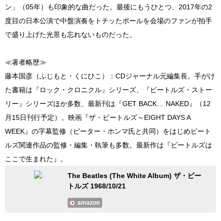
ン」（05年）も印象的な曲だった。最後にもうひとつ、2017年の2
度目の日本公演で中盤演奏をトチッたポールを会場のファンが拍手
で盛り上げた光景も忘れないものだった。
≪著者略歴≫
藤本国彦（ふじもと・くにひこ）：CDジャーナル元編集長。手がけ
た書籍は『ロック・クロニクル』シリーズ、『ビートルズ・ストー
リー』シリーズほか多数、最新刊は『GET BACK… NAKED』（12
月15日刊行予定）。映画『ザ・ビートルズ～EIGHT DAYS A
WEEK』の字幕監修（ピーター・ホンマ氏と共同）をはじめビート
ルズ関連作品の監修・編集・執筆も多数。最新作は『ビートルズは
ここで生まれた』。
The Beatles (The White Album) ザ・ビー
トルズ 1968/10/21
amazon