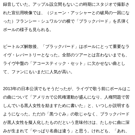
録音していた。アップル設立間もないこの時期にスタジオで撮影さ
れた宣伝用映像では、（ジェーン・アッシャーとの破局の一因にな
った）フランシー・シュワルツの横で「ブラックバード」を爪弾く
ポールの様子も見られる。
ビートルズ解散後、「ブラックバード」はポールにとって重要なラ
イヴ・レパートリーとなった。全部のツアーとは言わないまでも、
ライヴ中盤の「アコースティック・セット」に欠かせない曲とし
て、ファンにもいまだに人気が高い。
2013年の日本公演でもそうだったが、ライヴで歌う前にポールはこ
の曲について「アメリカで公民権運動が盛んになり、人権問題で苦
しんでいる黒人女性を励ますために書いた」と、いつしか説明する
ようになった。ただの「黒つぐみ」の歌じゃなく、ブラックバード
が黒人女性を擬人化したものだという意味付けは、たしかに曲に深
みが生まれて「やっぱり名曲は違う」と思う。けれども、「あれ、