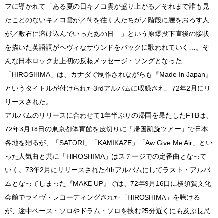
フに導かれて「ある夏の日キノコ雲が盛り上がる／それまで誰も見
たことのないキノコ雲が／街を往く人たちが／階段に腰をおろす人
が／敷石に溶け込んでいったあの日…」という原爆投下直後の惨状
を描いた英語詞がヘヴィなサウンドをバックに歌われていく…。そ
んな日本ロック史上初の反核メッセージ・ソングとなった
「HIROSHIMA」は、カナダで制作されながらも『Made In Japan』
というタイトルが付けられた3rdアルバムに収録され、72年2月にリ
リースされた。
アルバムのリリースに合わせて1年半ぶりの帰国を果たしたFTBは、
72年3月18日の東京都体育館を皮切りに「帰国凱旋ツアー」で日本
各地を廻るが、「SATORI」「KAMIKAZE」「Aw Give Me Air」とい
った人気曲と共に「HIROSHIMA」はステージでの定番曲となって
いく。73年2月にリリースされた4thアルバムにしてラスト・アルバ
ムとなってしまった『MAKE UP』では、72年9月16日に横須賀文化
会館でライヴ・レコーディングされた「HIROSHIMA」を聴ける
が、途中ベース・ソロやドラム・ソロを挟む25分近くにも及ぶ長尺