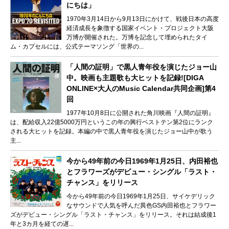
にちは」
1970年3月14日から9月13日にかけて、戦後日本の高度
経済成長を象徴する国家イベント・プロジェクト大阪
万博が開催された。万博を記念して埋められたタイ
ム・カプセルには、公式テーマソング「世界の...
「人間の証明」で黒人青年役を演じたジョー山
中。映画も主題歌も大ヒットを記録![DIGA
ONLINE×大人のMusic Calendar共同企画]第4
回
1977年10月8日に公開された角川映画『人間の証明』
は、配給収入22億5000万円というこの年の興行ベストテン第2位にランク
される大ヒットを記録。本編の中で黒人青年役を演じたジョー山中が歌う
主...
今から49年前の今日1969年1月25日、内田裕也
とフラワーズがデビュー・シングル「ラスト・
チャンス」をリリース
今から49年前の今日1969年1月25日、サイケデリック
なサウンドで人気を呼んだ異色GS内田裕也とフラワー
ズがデビュー・シングル「ラスト・チャンス」をリリース。それは結成後1
年と3カ月を経ての遅...