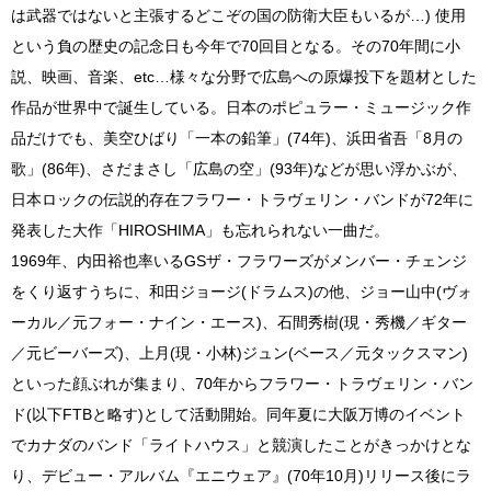
は武器ではないと主張するどこぞの国の防衛大臣もいるが…) 使用
という負の歴史の記念日も今年で70回目となる。その70年間に小
説、映画、音楽、etc…様々な分野で広島への原爆投下を題材とした
作品が世界中で誕生している。日本のポピュラー・ミュージック作
品だけでも、美空ひばり「一本の鉛筆」(74年)、浜田省吾「8月の
歌」(86年)、さだまさし「広島の空」(93年)などが思い浮かぶが、
日本ロックの伝説的存在フラワー・トラヴェリン・バンドが72年に
発表した大作「HIROSHIMA」も忘れられない一曲だ。
1969年、内田裕也率いるGSザ・フラワーズがメンバー・チェンジ
をくり返すうちに、和田ジョージ(ドラムス)の他、ジョー山中(ヴォ
ーカル／元フォー・ナイン・エース)、石間秀樹(現・秀機／ギター
／元ビーバーズ)、上月(現・小林)ジュン(ベース／元タックスマン)
といった顔ぶれが集まり、70年からフラワー・トラヴェリン・バン
ド(以下FTBと略す)として活動開始。同年夏に大阪万博のイベント
でカナダのバンド「ライトハウス」と競演したことがきっかけとな
り、デビュー・アルバム『エニウェア』(70年10月)リリース後にラ