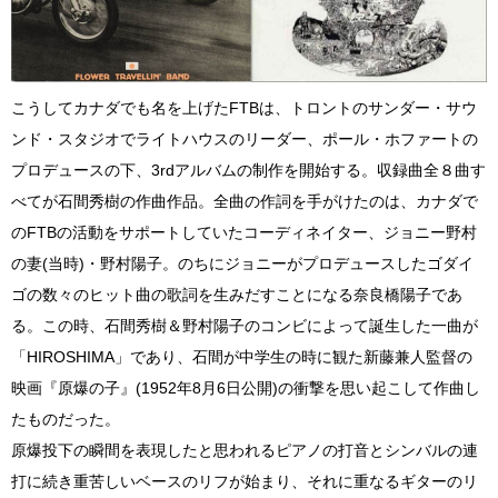
こうしてカナダでも名を上げたFTBは、トロントのサンダー・サウ
ンド・スタジオでライトハウスのリーダー、ポール・ホファートの
プロデュースの下、3rdアルバムの制作を開始する。収録曲全８曲す
べてが石間秀樹の作曲作品。全曲の作詞を手がけたのは、カナダで
のFTBの活動をサポートしていたコーディネイター、ジョニー野村
の妻(当時)・野村陽子。のちにジョニーがプロデュースしたゴダイ
ゴの数々のヒット曲の歌詞を生みだすことになる奈良橋陽子であ
る。この時、石間秀樹＆野村陽子のコンビによって誕生した一曲が
「HIROSHIMA」であり、石間が中学生の時に観た新藤兼人監督の
映画『原爆の子』(1952年8月6日公開)の衝撃を思い起こして作曲し
たものだった。
原爆投下の瞬間を表現したと思われるピアノの打音とシンバルの連
打に続き重苦しいベースのリフが始まり、それに重なるギターのリ