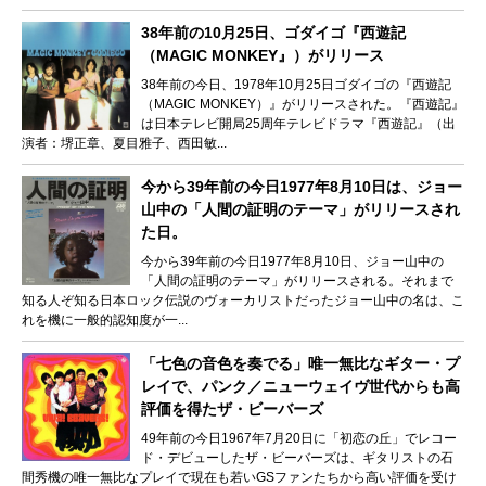
38年前の10月25日、ゴダイゴ『西遊記
（MAGIC MONKEY』）がリリース
38年前の今日、1978年10月25日ゴダイゴの『西遊記
（MAGIC MONKEY）』がリリースされた。『西遊記』
は日本テレビ開局25周年テレビドラマ『西遊記』（出
演者：堺正章、夏目雅子、西田敏...
今から39年前の今日1977年8月10日は、ジョー
山中の「人間の証明のテーマ」がリリースされ
た日。
今から39年前の今日1977年8月10日、ジョー山中の
「人間の証明のテーマ」がリリースされる。それまで
知る人ぞ知る日本ロック伝説のヴォーカリストだったジョー山中の名は、こ
れを機に一般的認知度が一...
「七色の音色を奏でる」唯一無比なギター・プ
レイで、パンク／ニューウェイヴ世代からも高
評価を得たザ・ビーバーズ
49年前の今日1967年7月20日に「初恋の丘」でレコー
ド・デビューしたザ・ビーバーズは、ギタリストの石
間秀機の唯一無比なプレイで現在も若いGSファンたちから高い評価を受け