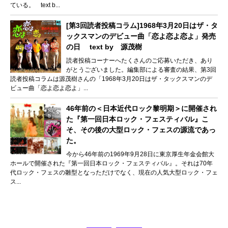
ている。 text b...
[第3回読者投稿コラム]1968年3月20日はザ・タ
ックスマンのデビュー曲「恋よ恋よ恋よ」発売
の日 text by 源茂樹
読者投稿コーナーへたくさんのご応募いただき、あり
がとうございました。編集部による審査の結果、第3回
読者投稿コラムは源茂樹さんの「1968年3月20日はザ・タックスマンのデ
ビュー曲「恋よ恋よ恋よ」...
46年前の＜日本近代ロック黎明期＞に開催され
た『第一回日本ロック・フェスティバル』こ
そ、その後の大型ロック・フェスの源流であっ
た。
今から46年前の1969年9月28日に東京厚生年金会館大
ホールで開催された『第一回日本ロック・フェスティバル』。それは70年
代ロック・フェスの雛型となっただけでなく、現在の人気大型ロック・フェ
ス...