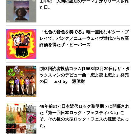
山中の「人間の証明のテーマ」がリリースされ
た日。
「七色の音色を奏でる」唯一無比なギター・プ
レイで、パンク／ニューウェイヴ世代からも高
評価を得たザ・ビーバーズ
[第3回読者投稿コラム]1968年3月20日はザ・タ
ックスマンのデビュー曲「恋よ恋よ恋よ」発売
の日 text by 源茂樹
46年前の＜日本近代ロック黎明期＞に開催され
た『第一回日本ロック・フェスティバル』こ
そ、その後の大型ロック・フェスの源流であっ
た。