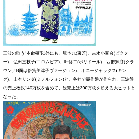
三波の歌う“本命盤”以外にも、坂本九(東芝)、吉永小百合(ビクタ
ー)、弘田三枝子(コロムビア)、叶修二(ポリドール)、西郷輝彦(クラ
ウン／B面は倍賞美津子ヴァージョン)、ボニージャックス(キン
グ)、山本リンダ(ミノルフォン)と、各社で競作盤が作られ、三波盤
の売上枚数140万枚を含めて、総売上は300万枚を超える大ヒットと
なった。