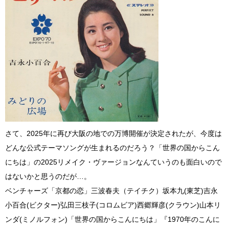
さて、2025年に再び大阪の地での万博開催が決定されたが、今度は
どんな公式テーマソングが生まれるのだろう？「世界の国からこん
にちは」の2025リメイク・ヴァージョンなんていうのも面白いので
はないかと思うのだが…。
ベンチャーズ「京都の恋」三波春夫（テイチク）坂本九(東芝)吉永
小百合(ビクター)弘田三枝子(コロムビア)西郷輝彦(クラウン)山本リ
ンダ(ミノルフォン)「世界の国からこんにちは」『1970年のこんに