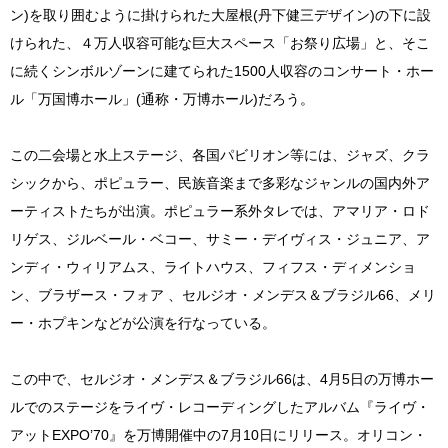
ン)を取り囲むように掛けられた大屋根(丹下健三デザイン)の下に設
けられた、４万人収容可能な巨大スペース「お祭り広場」と、そこ
に続くシンボルゾーンに建てられた1500人収容のコンサート・ホー
ル「万国博ホール」(通称・万博ホール)だろう。
この二会場と水上ステージ、各国パビリオン等には、ジャズ、クラ
シックから、ポピュラー、民族音楽まで多彩なジャンルの国内外ア
ーティストたちが出演。ポピュラー系外タレでは、アマリア・ロド
リゲス、ジルベール・ベコー、サミー・デイヴィス・ジュニア、ア
ンディ・ウィリアムス、ライトハウス、フィフス・ディメンショ
ン、ブラザース・フォア 、セルジオ・メンデス＆ブラジル66、メリ
ー・ホプキンなどが公演を行なっている。
この中で、セルジオ・メンデス＆ブラジル66は、4月5日の万博ホー
ルでのステージをライヴ・レコーディングしたアルバム『ライヴ・
アットEXPO’70』を万博開催中の7月10日にリリース。オリコン・