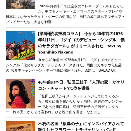
1965年お初来日では空前のエレキ・ブームをもたらし
た。中でもノーキー・エドワーズのギター・プレイや
日本にはなかったライト・ゲージの使用など、当時の成毛滋らアマチュア・
プレイヤーたちに大きな影響...
[第5回読者投稿コラム] 今から40年前の1976
年4月1日、ゴダイゴのデビュー・シングル「僕
のサラダガール」がリリースされた text by
Yoshihiro Nakano
今から40年前の1976年4月1日、ゴダイゴのデビュー・
シングル「僕のサラダガール」がリリースされた。同曲はカネボウ化粧品
の’76夏季キャンペーン・テーマ曲に採用された。原題は「SALAD GI...
46年前の本日、弘田三枝子「人形の家」がオリ
コン・チャートで1位を獲得
「弘田三枝子がイメージ・チェンジして出てくるか
ら、彼女に曲を書かないか」当時、新進のアレンジャ
ーであった川口真は、弘田三枝子の担当ディレクタ
ー・鈴木亮一からそう言われ、ひと晩で曲を書き、なかにし...
不朽の名画『原爆の子』にインスパイアされて
誕生したフラワー・トラヴェリン・バンド