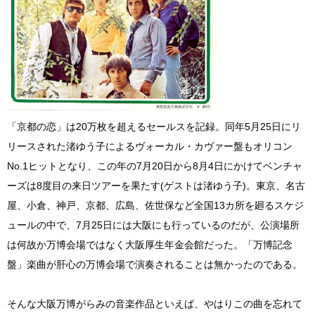
「京都の恋」は20万枚を超えるセールスを記録。同年5月25日にリ
リースされた渚ゆう子によるヴォーカル・カヴァー盤もオリコン
No.1ヒットとなり、この年の7月20日から8月4日にかけてベンチャ
ーズは8度目の来日ツアーを果たす(ゲストは渚ゆう子)。東京、名古
屋、小倉、神戸、京都、広島、佐世保など全国13カ所を廻るスケジ
ュールの中で、7月25日には大阪にも行っているのだが、公演場所
は何故か万博会場ではなく大阪厚生年金会館だった。「万博記念
盤」楽曲が肝心の万博会場で演奏されることは無かったのである。
そんな大阪万博がらみの音楽作品といえば、やはりこの曲を忘れて