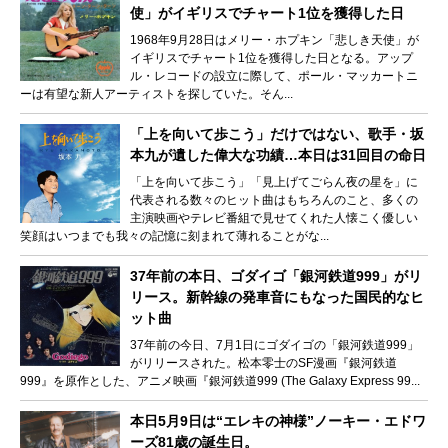
使」がイギリスでチャート1位を獲得した日
1968年9月28日はメリー・ホプキン「悲しき天使」が
イギリスでチャート1位を獲得した日となる。アップ
ル・レコードの設立に際して、ポール・マッカートニ
ーは有望な新人アーティストを探していた。そん...
「上を向いて歩こう」だけではない、歌手・坂
本九が遺した偉大な功績…本日は31回目の命日
「上を向いて歩こう」「見上げてごらん夜の星を」に
代表される数々のヒット曲はもちろんのこと、多くの
主演映画やテレビ番組で見せてくれた人懐こく優しい
笑顔はいつまでも我々の記憶に刻まれて薄れることがな...
37年前の本日、ゴダイゴ「銀河鉄道999」がリ
リース。新幹線の発車音にもなった国民的なヒ
ット曲
37年前の今日、7月1日にゴダイゴの「銀河鉄道999」
がリリースされた。松本零士のSF漫画『銀河鉄道
999』を原作とした、アニメ映画『銀河鉄道999 (The Galaxy Express 99...
本日5月9日は“エレキの神様”ノーキー・エドワ
ーズ81歳の誕生日。