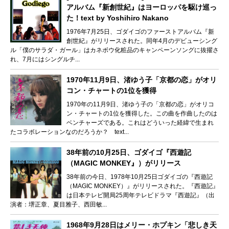
アルバム『新創世紀』はヨーロッパを駆け巡っ
た！text by Yoshihiro Nakano
1976年7月25日、ゴダイゴのファーストアルバム『新
創世紀』がリリースされた。同年4月のデビューシング
ル「僕のサラダ・ガール」はカネボウ化粧品のキャンペーンソングに抜擢さ
れ、7月にはシングルチ...
1970年11月9日、渚ゆう子「京都の恋」がオリ
コン・チャートの1位を獲得
1970年の11月9日、渚ゆう子の「京都の恋」がオリコ
ン・チャートの1位を獲得した。この曲を作曲したのは
ベンチャーズである。これはどういった経緯で生まれ
たコラボレーションなのだろうか？ text...
38年前の10月25日、ゴダイゴ『西遊記
（MAGIC MONKEY』）がリリース
38年前の今日、1978年10月25日ゴダイゴの『西遊記
（MAGIC MONKEY）』がリリースされた。『西遊記』
は日本テレビ開局25周年テレビドラマ『西遊記』（出
演者：堺正章、夏目雅子、西田敏...
1968年9月28日はメリー・ホプキン「悲しき天