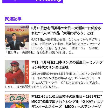
関連記事
6月13日は村田英雄の命日～大瀧詠一に紹介さ
れた“一人GS”作品「太陽に祈ろう」とは
6月13日は村田英雄の命日。亡くなってから早17年に
なる。村田のヒット曲は、戦後初のミリオンセラーと
いわれる「王将」をはじめ、「柔道一代」「皆の衆」
「花と竜」「夫婦春秋」など数多く挙げられる。な...
本日、3月4日は山本リンダの誕生日～ミノルフ
ォン時代のリンダは必聴
1951年(昭和26年)の本日3月4日は、山本リンダの誕生
日。筆者のリンダとの出会いは、1972年6月リリース
された大ブレイク作「どうにもとまらない」である。
しかし、後々歌謡史をおさらいするうち...
本日2月5日は弘田三枝子の誕生日～1983年に”
MICO”名義で出されたシングル「O-KAY」はサ
ザンオールスターズ「MICO」へのアンサーソ