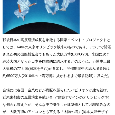
戦後日本の高度経済成長を象徴する国家イベント・プロジェクトと
しては、64年の東京オリンピック以来のものであり、アジアで開催
された初の国際博覧会でもあった大阪万博(EXPO’70)。米国に次ぐ
経済大国となった日本を国際的に誇示するかのように、万博史上最
大規模の77カ国(日本を含む)が参加し、開催期間中の総入場者数は
約6500万人(2010年の上海万博に抜かれるまで最多記録)に及んだ。
会場には各国・企業などが意匠を凝らしたパビリオンが建ち並び、
近未来都市の風景演出を競い合う“建築デザインのオリンピック”的
な側面も窺えたが、そんな中で誕生した建築物としてお馴染みなの
が、大阪万博のアイコンとも言える『太陽の塔』(岡本太郎デザイ