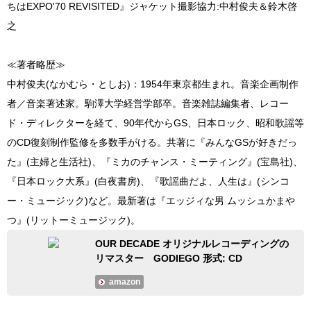
ちはEXPO'70 REVISITED』ジャケット撮影協力:中村俊夫＆鈴木啓
之
≪著者略歴≫
中村俊夫(なかむら・としお)：1954年東京都生まれ。音楽企画制作
者／音楽著述家。駒澤大学経営学部卒。音楽雑誌編集者、レコー
ド・ディレクターを経て、90年代からGS、日本ロック、昭和歌謡等
のCD復刻制作監修を多数手がける。共著に『みんなGSが好きだっ
た』(主婦と生活社)、『ミカのチャンス・ミーティング』(宝島社)、
『日本ロック大系』(白夜書房)、『歌謡曲だよ、人生は』(シンコ
ー・ミュージック)など。最新著は『エッジィな男 ムッシュかまや
つ』(リットーミュージック)。
OUR DECADE オリジナルレコーディングの
リマスター GODIEGO 形式: CD
amazon