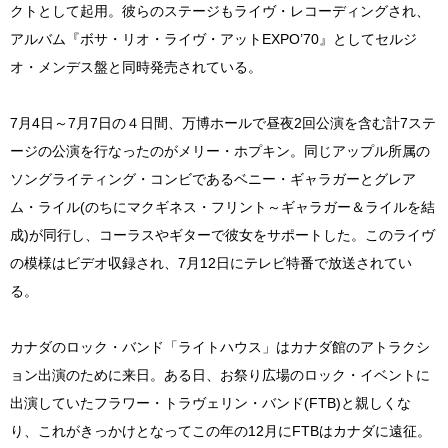
クトとして起用。彼らのステージもライヴ・レコーディングされ、
アルバム『ボサ・リオ・ライヴ・アットEXPO’70』としてセルジ
オ・メンデス盤と同時発売されている。
7月4日～7月7日の４日間、万博ホールで昼夜2回公演を含む計7ステ
ージの公演を行なったのがメリー・ホプキン。同じアップル所属の
ソングライティング・コンビであるベニー・ギャラガーとグレア
ム・ライル(のちにマクギネス・フリント～ギャラガー＆ライルを結
成)が同行し、コーラスやギターで彼女をサポートした。このライヴ
の模様はビデオ収録され、7月12日にテレビ特番で放送されてい
る。
カナダのロック・バンド「ライトハウス」はカナダ館のアトラクシ
ョン出演のために来日。ある日、お祭り広場のロック・イベントに
出演していたフラワー・トラヴェリン・バンド(FTB)と親しくな
り、これがきっかけとなってこの年の12月にFTBはカナダに遠征。