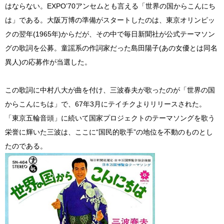
はならない。EXPO’70アンセムとも言える「世界の国からこんにち
は」である。大阪万博の準備がスタートしたのは、東京オリンピッ
クの翌年(1965年)からだが、その中で毎日新聞社が公式テーマソン
グの歌詞を公募。童謡系の作詞家だった島田陽子(あの女優とは同名
異人)の応募作が当選した。
この歌詞に中村八大が曲を付け、三波春夫が歌ったのが「世界の国
からこんにちは」で、67年3月にテイチクよりリリースされた。
「東京五輪音頭」に続いて国家プロジェクトのテーマソングを歌う
栄誉に輝いた三波は、ここに“国民的歌手”の地位を不動のものとし
たのである。