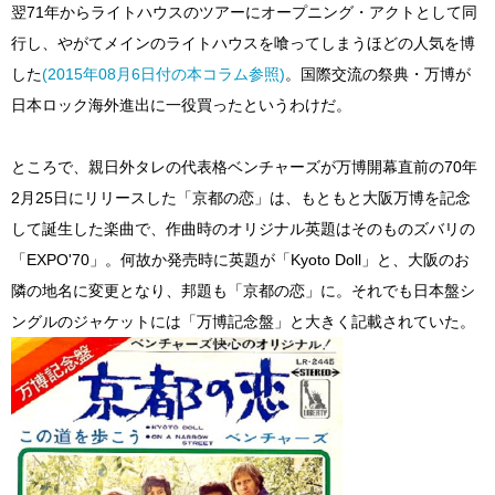
翌71年からライトハウスのツアーにオープニング・アクトとして同
行し、やがてメインのライトハウスを喰ってしまうほどの人気を博
した
(2015年08月6日付の本コラム参照)
。国際交流の祭典・万博が
日本ロック海外進出に一役買ったというわけだ。
ところで、親日外タレの代表格ベンチャーズが万博開幕直前の70年
2月25日にリリースした「京都の恋」は、もともと大阪万博を記念
して誕生した楽曲で、作曲時のオリジナル英題はそのものズバリの
「EXPO'70」。何故か発売時に英題が「Kyoto Doll」と、大阪のお
隣の地名に変更となり、邦題も「京都の恋」に。それでも日本盤シ
ングルのジャケットには「万博記念盤」と大きく記載されていた。