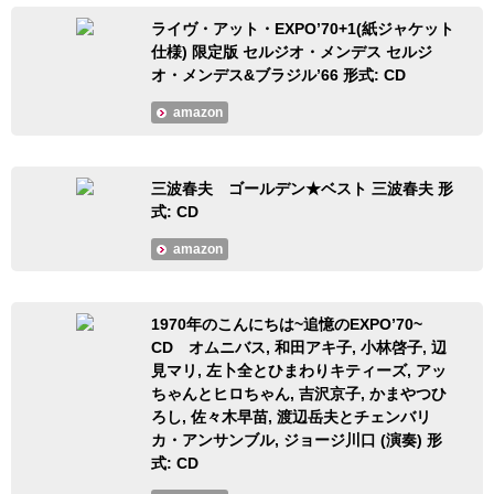
ライヴ・アット・EXPO’70+1(紙ジャケット
仕様) 限定版 セルジオ・メンデス セルジ
オ・メンデス&ブラジル’66 形式: CD
amazon
三波春夫 ゴールデン★ベスト 三波春夫 形
式: CD
amazon
1970年のこんにちは~追憶のEXPO’70~
CD オムニバス, 和田アキ子, 小林啓子, 辺
見マリ, 左卜全とひまわりキティーズ, アッ
ちゃんとヒロちゃん, 吉沢京子, かまやつひ
ろし, 佐々木早苗, 渡辺岳夫とチェンバリ
カ・アンサンブル, ジョージ川口 (演奏) 形
式: CD