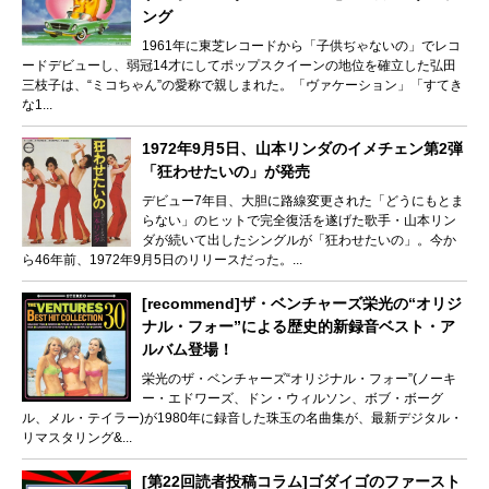
ング
1961年に東芝レコードから「子供ぢゃないの」でレコ
ードデビューし、弱冠14才にしてポップスクイーンの地位を確立した弘田
三枝子は、“ミコちゃん”の愛称で親しまれた。「ヴァケーション」「すてき
な1...
1972年9月5日、山本リンダのイメチェン第2弾
「狂わせたいの」が発売
デビュー7年目、大胆に路線変更された「どうにもとま
らない」のヒットで完全復活を遂げた歌手・山本リン
ダが続いて出したシングルが「狂わせたいの」。今か
ら46年前、1972年9月5日のリリースだった。...
[recommend]ザ・ベンチャーズ栄光の“オリジ
ナル・フォー”による歴史的新録音ベスト・ア
ルバム登場！
栄光のザ・ベンチャーズ“オリジナル・フォー”(ノーキ
ー・エドワーズ、ドン・ウィルソン、ボブ・ボーグ
ル、メル・テイラー)が1980年に録音した珠玉の名曲集が、最新デジタル・
リマスタリング&...
[第22回読者投稿コラム]ゴダイゴのファースト