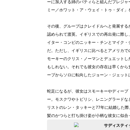
ーに加入する姉のパティらと組んだプレジャ
ミー／ホワット・ア・ウェイ・トゥ・ダイ」
その後、グループはクレイドルへと発展する
認められて渡英。イギリスでの再出発に際し
イター・コンビのニッキー・チンとマイク・
だ。ただし、イギリスに比べるとアメリカで
モーキーのクリス・ノーマンとデュエットし
もしれない。それでも彼女の存在は早くから
ープからソロに転向したジョーン・ジェット
蛇足になるが、彼女はスモーキーやディープ
ー。モスクワやトビリシ、レニングラードな
リストのレン・タッキーと77年に結婚した際
髪のかつらと打ち掛け姿が小柄な彼女に似合
サディスティ