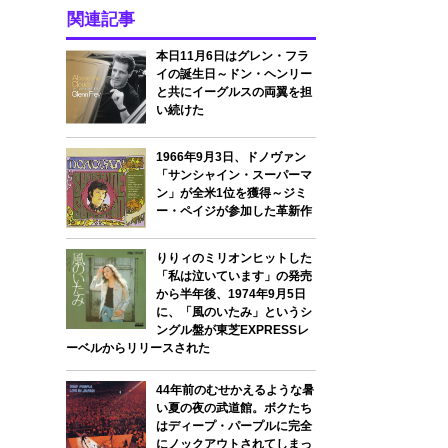
関連記事
本日11月6日はグレン・フラ
イの誕生日～ドン・ヘンリー
と共にイーグルスの両翼を担
い続けた
1966年9月3日、ドノヴァン
「サンシャイン・スーパーマ
ン」が全米1位を獲得～ジミ
ー・ペイジが参加した革新作
りりィのミリオンヒットした
「私は泣いています」の発売
から半年後、1974年9月5日
に、「風のいたみ」というシ
ングル盤が東芝EXPRESSレ
ーベルからリリースされた
44年前のむせかえるような暑
い夏の夜の武道館。ボクたち
はディープ・パープルに完全
にノックアウトされてしまっ