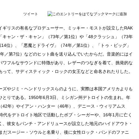
ツイート
イギリスの有名なプロデューサー、ミッキー・モストが設立したRAK
キャン・ザ・キャン」（73年／第1位）や「48クラッシュ」（73年
第14位）、「悪魔とドライヴ」（74年／第1位）、「トゥ・ビッグ」
74年／第7位）などのヒット曲を送り込んでいたからだ。音楽的にはイ
パワフルなサウンドに特徴があり、レザーのつなぎを着て、挑発的な
あって、サディスティック・ロックの女王などと命名されたりした。
ーズやジミ・ヘンドリックスらのように、実際は本国アメリカよりも
とりである。1950年6月3日、ミシガン州デトロイトの生まれ。年
42年）やイアン・ハンター（46年）、デニース・ウィリアムス
時代をデトロイト地区で活動したボブ・シーガーや、16年1月に亡く
く、彼女もパンチ・アンドリュースが設立した地元のハイドアウト・
はまだスージー・ソウルと名乗り、後に女性ロック・バンドのファニ