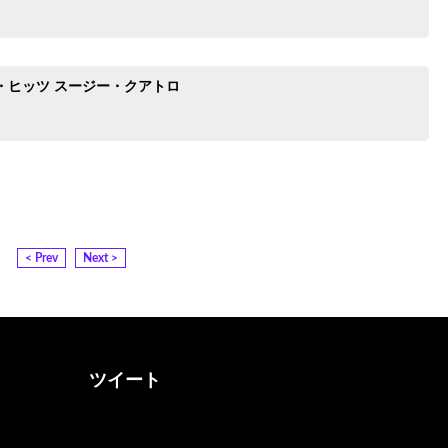
・ヒッツ スージー・クアトロ
< Prev
Next >
ツイート
@otona_music_walkerさん
をフォロー