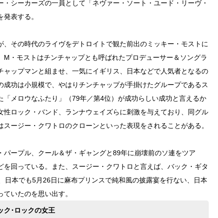
ー・シーカーズの一員として「ネヴァー・ソート・ユード・リーヴ・
を発表する。
が、その時代のライヴをデトロイトで観た前出のミッキー・モストに
、M・モストはチンチャップとも呼ばれたプロデューサー＆ソングラ
チャップマンと組ませ、一気にイギリス、日本などで人気者となるの
の成功は小規模で、やはりチンチャップが手掛けたグループであるス
た「メロウなふたり」（79年／第4位）が成功らしい成功と言えるか
女性ロック・バンド、ランナウェイズらに刺激を与えており、同グル
はスージー・クワトロのクローンといった表現をされることがある。
・パープル、クール＆ザ・ギャングと89年に崩壊前のソ連をツア
どを回っている。また、スージー・クワトロと言えば、バック・ギタ
、日本でも5月26日に麻布プリンスで純和風の披露宴を行ない、日本
っていたのを思い出す。
ック･ロックの女王