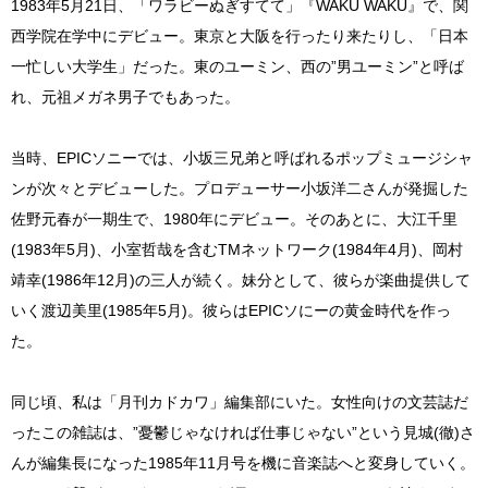
1983年5月21日、「ワラビーぬぎすてて」『WAKU WAKU』で、関
西学院在学中にデビュー。東京と大阪を行ったり来たりし、「日本
一忙しい大学生」だった。東のユーミン、西の”男ユーミン”と呼ば
れ、元祖メガネ男子でもあった。
当時、EPICソニーでは、小坂三兄弟と呼ばれるポップミュージシャ
ンが次々とデビューした。プロデューサー小坂洋二さんが発掘した
佐野元春が一期生で、1980年にデビュー。そのあとに、大江千里
(1983年5月)、小室哲哉を含むTMネットワーク(1984年4月)、岡村
靖幸(1986年12月)の三人が続く。妹分として、彼らが楽曲提供して
いく渡辺美里(1985年5月)。彼らはEPICソにーの黄金時代を作っ
た。
同じ頃、私は「月刊カドカワ」編集部にいた。女性向けの文芸誌だ
ったこの雑誌は、”憂鬱じゃなければ仕事じゃない”という見城(徹)さ
んが編集長になった1985年11月号を機に音楽誌へと変身していく。