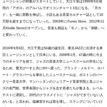
ュージシャンの特集がスタートしていく。大江千里は1990年9月発
売の『アポロ』のアルバムでオリコンチャート1位になる。「月カ
ド」も一緒に部数を伸ばし、小説もある音楽カルチャー誌として10
万部を超すまでになっていった。2003年にiTunes Store、2012年11
月Kindle Storeがオーブンし、音楽も雑誌も「モノ」から「体験」へ
と変わっていく。
2016年9月6日、大江千里は56歳の誕生日、東京JAZZに出演する来
日ミュージシャンとして日本にいる。2008年1月、47歳の時に今ま
でのキャリアを捨て、ジャズの音楽大学ニュースクールの学生にな
るため、愛犬ぴーすと共にNYへ渡った。ブラッド・メルドー、ロバ
ート・グラスパーらを輩出したニュースクールは、ボストンのバー
クリー音楽大学、マンハッタンのジュリアード音楽学院と並ぶジャ
ズの名門校。世界各国からジャズを志す若者たちが集まる。レベル
テストに遅刻し、20代のクラスメイトに「ジャズができていない人
がいる」と言われ、猛練習すれば肩を壊し、スラングについていけ