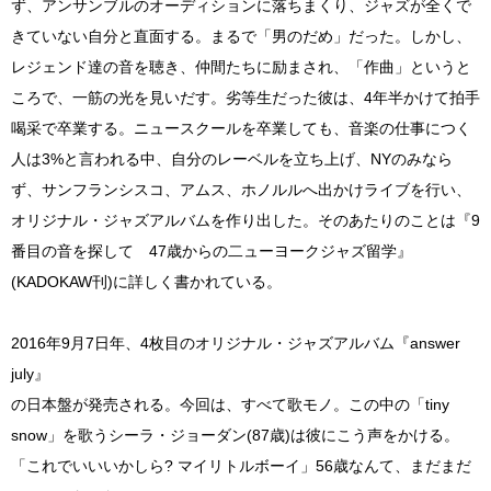
ず、アンサンブルのオーディションに落ちまくり、ジャズが全くで
きていない自分と直面する。まるで「男のだめ」だった。しかし、
レジェンド達の音を聴き、仲間たちに励まされ、「作曲」というと
ころで、一筋の光を見いだす。劣等生だった彼は、4年半かけて拍手
喝采で卒業する。ニュースクールを卒業しても、音楽の仕事につく
人は3%と言われる中、自分のレーベルを立ち上げ、NYのみなら
ず、サンフランシスコ、アムス、ホノルルへ出かけライブを行い、
オリジナル・ジャズアルバムを作り出した。そのあたりのことは『9
番目の音を探して 47歳からの二ューヨークジャズ留学』
(KADOKAW刊)に詳しく書かれている。
2016年9月7日年、4枚目のオリジナル・ジャズアルバム『answer
july』
の日本盤が発売される。今回は、すべて歌モノ。この中の「tiny
snow」を歌うシーラ・ジョーダン(87歳)は彼にこう声をかける。
「これでいいいかしら? マイリトルボーイ」56歳なんて、まだまだ