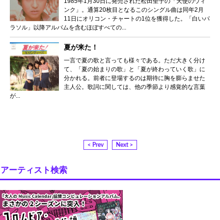
1985年1月30日に発売された松田聖子の「天使のウィ
ンク」。通算20枚目となるこのシングル曲は同年2月
11日にオリコン・チャートの1位を獲得した。「白いパ
ラソル」以降アルバムを含むほぼすべての...
夏が来た！
一言で夏の歌と言っても様々である。ただ大きく分け
て、「夏の始まりの歌」と「夏が終わっていく歌」に
分かれる。前者に登場するのは期待に胸を膨らませた
主人公。歌詞に関しては、他の季節より感覚的な言葉
が...
< Prev
Next >
アーティスト検索