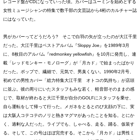
レコード盤がCDになっていった頃。カバーはユーミンを始めとする
女性ミュージシャンの特集で数千部の文芸誌から4桁のカルチャー誌
にはなっていた。
男がカバーってどうだろう? そこで白羽の矢が立ったのが大江千里
だった。大江千里はベストアルバム『Sloppy Joe』を1989年3月
に、8枚目のアルバム『redmonkey yellowfish』を10月に発売し、連
載「レッドモンキー・モノローグ」が「月カド」で始まったばかり
だった。ポップで、繊細で、元気で、男臭くない。1990年2月号、
初めての男性カバー「総力特集大江千里 オトコの気持ち」が店頭
に並ぶ。彼の周りにいたスタッフもみな若く、軽音部そのままの感
じで、取材が終わると大江千里が自分のGOLFにスタッフを乗せ、
自ら運転をして帰って行った。メガネをとるとのび太顔の下に、実
は大阪人コテコテのノリと熱きマグマがあったことを知る。とにか
く、過剰な人だった。ライブでも、しゃべる、走る、踊る、仮装す
る。そして、この号はほぼ完売する。そこから「月カド」は男性ミ