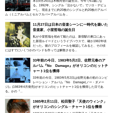
本日9月26日は木根尚登の誕生日。今年で61歳にな
る。1992年、シングル「泣かないで」でソロ・デビュ
ーし、現在までに約20枚のシングルと約20枚のアルバ
ム（ミニアルバムとセルフカバーアルバムを...
11月27日は日本の音楽シーンに一時代を築いた
音楽家、小室哲哉の誕生日
私が小室哲哉を初めて観たのは、新宿駅の東口にあっ
た新宿ルイードというライブハウスで、確か1982年頃
だった。彼のプロフィールを確認してみると、その頃
にはすでにいくつかのバンドを作っては解散させる...
33年前の今日、1983年5月2日、佐野元春のア
ルバム『No Damage』がオリコンのヒットチ
ャート1位を獲得
33年前の今日、1983年5月2日は佐野元春の初のコンピ
レーション・アルバム『No Damage(ノー・ダメー
ジ)』(1983年4月発売)がオリコンのヒットチャート1位を獲得した日であ
る。かの『...
1985年2月11日、松田聖子「天使のウィンク」
がオリコンのシングル・チャート1位を獲得