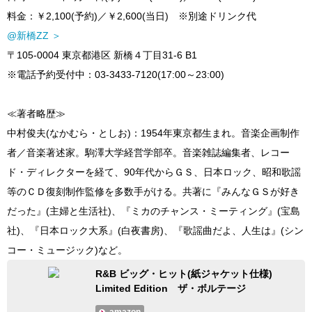
料金：￥2,100(予約)／￥2,600(当日) ※別途ドリンク代
@新橋ZZ ＞
〒105-0004 東京都港区 新橋４丁目31-6 B1
※電話予約受付中：03-3433-7120(17:00～23:00)
≪著者略歴≫
中村俊夫(なかむら・としお)：1954年東京都生まれ。音楽企画制作
者／音楽著述家。駒澤大学経営学部卒。音楽雑誌編集者、レコー
ド・ディレクターを経て、90年代からＧＳ、日本ロック、昭和歌謡
等のＣＤ復刻制作監修を多数手がける。共著に『みんなＧＳが好き
だった』(主婦と生活社)、『ミカのチャンス・ミーティング』(宝島
社)、『日本ロック大系』(白夜書房)、『歌謡曲だよ、人生は』(シン
コー・ミュージック)など。
R&B ビッグ・ヒット(紙ジャケット仕様)
Limited Edition ザ・ボルテージ