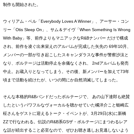
制作も開始された。
ウィリアム・ベル「Everybody Loves A Winner」、アーサー・コン
リー「Otis Sleep On」、サム＆デイヴ「When Something Is Wrong
With Baby」等、前作よりもマニアックなR&Bナンバー だけで構成
され、前作を凌ぐ出来栄えのアルバムが完成した矢先の 69年10月、
メンバーの一部が引き起こしたスキャンダラスな事件が警察沙汰と
なり、ボルテージは活動停止を余儀なくされ、 2ndアルバムも発売
中止。お蔵入りとなってしまう。その後、新メンバーを加えて73年
頃まで活動を続けたが、いつの間にか自然消滅してしまった。
そんな本格的R&Bバンドだったボルテージで、 あの山下達郎も絶賛
したというパワフルなヴォーカルを聴かせていた橘洋介こと蛎崎広
柾さんをゲストに迎えるトーク・イベントが、3月29日(水)に新橋
ZZで行なわれる。伝説のR&B系GSザ・ボルテージにまつわるレア
な話が続出すること必至なので、ぜひお聴き逃しお見逃しないよう