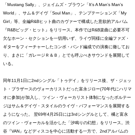
「Mustang Sally」、ジェイムズ・ブラウン「It’s A Man’s Man’s
World」、サム＆デイヴ「Soul Man」、テンプテーションズ「My
Girl」等、全編R&Bヒット曲のカヴァーで構成した意欲的アルバム
『R&Bビッグ・ヒット』をリリース。本作ではR&B楽曲に必要不可
欠なホーン・セクションを一切用いず、ライヴ同様に全編ファズ・
ギターをフィーチャーしたコンボ・バンド編成での演奏に徹してお
り、まさに「ガレージＲ＆Ｂ」とでも呼ぶべきサウンドを展開して
いる。
同年11月1日に2ndシングル「トゥデイ」をリリース後、ザ・ジェッ
ト・ブラザースのヴォーカリストだった富永ジロー(70年代にハリマ
オに参加)が加入し、ツイン・ヴォーカリスト体制になったボルテー
ジはサム＆デイヴ・スタイルのライヴ・パフォーマンスを展開する
ようになった。 翌69年4月25日には3rdシングルとして、橘と富永
のツイン・ヴォーカルを活かした「汐鳴りの幻想」をリリース。渋
谷『VAN』などディスコを中心に活動する一方で、2ndアルバムの