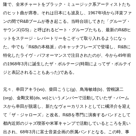
隆で、全米チャートをブラック・ミュージック系アーティストたち
のヒット曲が席巻。それは日本にも波及し、1967年頃から洋楽ファ
ンの間でR&Bブームが巻き起こる。当時台頭してきた「グループ・
サウンズ(GS)」と呼ばれるビート・グループたちも、最新のR&Bヒ
ットをステージ・レパートリーをこぞって取り入れるようになっ
た。中でも「R&Bの本格派」のキャッチフレーズで登場し、R&Bに
特化したライヴ・パフオーマンスで注目されたのが、今から49年前
の1968年3月に誕生したザ・ボルテージ(時期によってザ・ボルテイ
ジと表記されることもあった)である。
元々、串田アキラ(vo)、柴田こうじ(g)、鳥海敏雄(b)、曽根譲二
(org)、金剛文裕(ds, vo)というメンバーで活動していたザ・バーム
スから串田が脱退し、新たなヴォーカリストとしてに橘洋介を迎え
て「ザ・ジャローズ」と改名。R&Bを専門に演奏するバンドとして
都内近郊のジャズ喫茶や米軍キャンプで活動しているところを見い
出され、68年3月に富士音楽企画の所属バンドとなる。この時、事