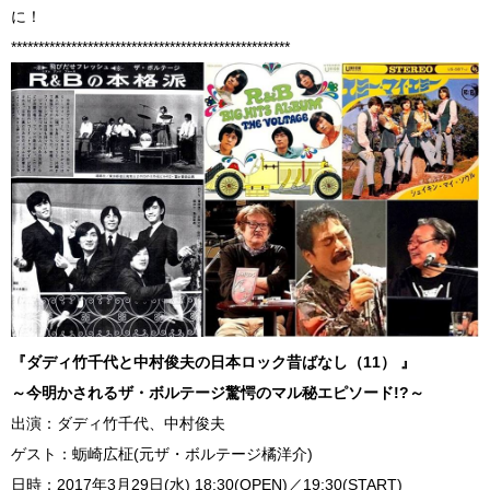
に！
***************************************************
『ダディ竹千代と中村俊夫の日本ロック昔ばなし（11） 』
～今明かされるザ・ボルテージ驚愕のマル秘エピソード!?～
出演：ダディ竹千代、中村俊夫
ゲスト：蛎崎広柾(元ザ・ボルテージ橘洋介)
日時：2017年3月29日(水) 18:30(OPEN)／19:30(START)