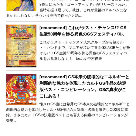
3作目にあたる『ゴー・アヘッド』がリリースされた。
当時を振り返って、彼は、これが最後のアルバムにな
るかもしれない、そういう覚悟で作ったと語...
[recommend] これがラスト・チャンス!? GS
生誕50周年を飾る異色のGSフェスティバル。
これがラスト・チャンス!? 人気グループから超カル
ト・バンドまで、マニアが泣いて喜ぶGSのOBたちが勢
ぞろい！GS生誕50周年を飾る異色のGSフェスティバ
ルをお見逃しなく！ text by 中村俊夫
[recommend] GS本来の破壊的なエネルギーと
刹那的な魅力を体現したカルトGS作品の決定
版ベスト・コンピレーション。GSの真実がこ
こにある！
懐メロGS曲には希薄なGS本来の破壊的なエネルギーと
刹那的な魅力を体現したカルトGS作品の人気曲・名曲を厳選しCD2枚に収
録。まさにカルトGSの決定版ベストとも言える内容のコンピレーションが
登場...