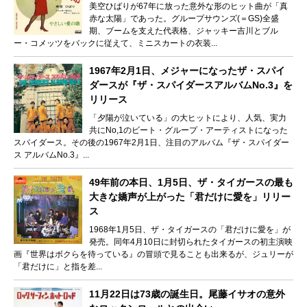
美空ひばりが67年に放った意外な形のヒット曲が「真
赤な太陽」であった。グループサウンズ(＝GS)全盛
期、ブームを支えた代表格、ジャッキー吉川とブル
ー・コメッツをバックに従えて、ミニスカートの衣装...
1967年2月1日、メジャーになったザ・スパイ
ダースが『ザ・スパイダースアルバムNo.3』を
リリース
「夕陽が泣いている」の大ヒットにより、人気、実力
共にNo,1のビート・グループ・アーティストになった
スパイダース。その後の1967年2月1日、注目のアルバム『ザ・スパイダー
ス アルバムNo.3』...
49年前の本日、1月5日、ザ・タイガースの最も
大きな嬌声が上がった「君だけに愛を」リリー
ス
1968年1月5日、ザ・タイガースの「君だけに愛を」が
発売。同年4月10日に封切られたタイガースの初主演映
画『世界はボクらを待っている』の冒頭で見ることも出来るが、ジュリーが
「君だけに」と指を差...
11月22日は73歳の誕生日。尾藤イサオの意外