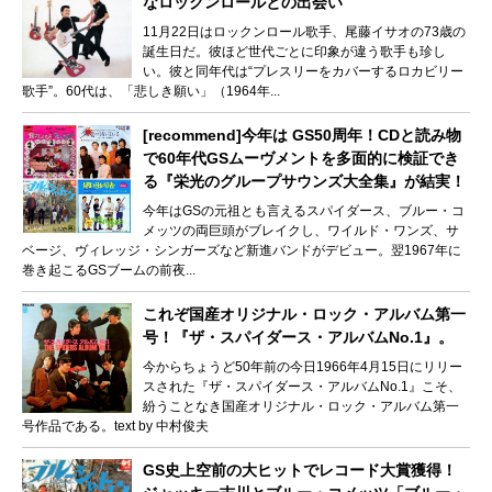
なロックンロールとの出会い
11月22日はロックンロール歌手、尾藤イサオの73歳の
誕生日だ。彼ほど世代ごとに印象が違う歌手も珍し
い。彼と同年代は“プレスリーをカバーするロカビリー
歌手”。60代は、「悲しき願い」（1964年...
[recommend]今年は GS50周年！CDと読み物
で60年代GSムーヴメントを多面的に検証でき
る『栄光のグループサウンズ大全集』が結実！
今年はGSの元祖とも言えるスパイダース、ブルー・コ
メッツの両巨頭がブレイクし、ワイルド・ワンズ、サ
ベージ、ヴィレッジ・シンガーズなど新進バンドがデビュー。翌1967年に
巻き起こるGSブームの前夜...
これぞ国産オリジナル・ロック・アルバム第一
号！『ザ・スパイダース・アルバムNo.1』。
今からちょうど50年前の今日1966年4月15日にリリー
スされた『ザ・スパイダース・アルバムNo.1』こそ、
紛うことなき国産オリジナル・ロック・アルバム第一
号作品である。text by 中村俊夫
GS史上空前の大ヒットでレコード大賞獲得！