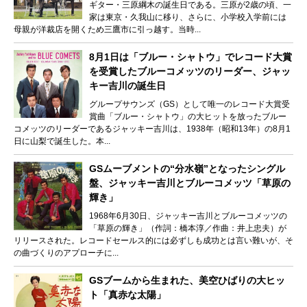
ギター・三原綱木の誕生日である。三原が2歳の頃、一
家は東京・久我山に移り、さらに、小学校入学前には
母親が洋裁店を開くため三鷹市に引っ越す。当時...
8月1日は「ブルー・シャトウ」でレコード大賞
を受賞したブルーコメッツのリーダー、ジャッ
キー吉川の誕生日
グループサウンズ（GS）として唯一のレコード大賞受
賞曲「ブルー・シャトウ」の大ヒットを放ったブルー
コメッツのリーダーであるジャッキー吉川は、1938年（昭和13年）の8月1
日に山梨で誕生した。本...
GSムーブメントの“分水嶺”となったシングル
盤、ジャッキー吉川とブルーコメッツ「草原の
輝き」
1968年6月30日、ジャッキー吉川とブルーコメッツの
「草原の輝き」（作詞：橋本淳／作曲：井上忠夫）が
リリースされた。レコードセールス的には必ずしも成功とは言い難いが、そ
の曲づくりのアプローチに...
GSブームから生まれた、美空ひばりの大ヒッ
ト「真赤な太陽」