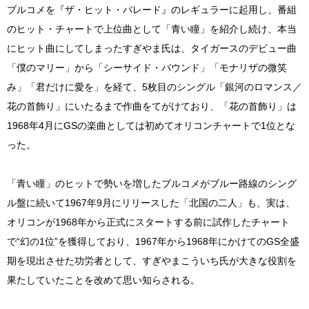
ブルコメを『ザ・ヒット・パレード』のレギュラーに起用し、番組
のヒット・チャートで上位曲として「青い瞳」を紹介し続け、本当
にヒット曲にしてしまったすぎやま氏は、タイガースのデビュー曲
「僕のマリー」から「シーサイド・バウンド」「モナリザの微笑
み」「君だけに愛を」を経て、5枚目のシングル「銀河のロマンス／
花の首飾り」にいたるまで作曲をてがけており、「花の首飾り」は
1968年4月にGSの楽曲としては初めてオリコンチャートで1位とな
った。
「青い瞳」のヒットで勢いを増したブルコメがブルー路線のシング
ル盤に続いて1967年9月にリリースした「北国の二人」も、実は、
オリコンが1968年から正式にスタートする前に試作したチャート
で“幻の1位”を獲得しており、1967年から1968年にかけてのGS全盛
期を現出させた功労者として、すぎやまこういち氏が大きな役割を
果たしていたことを改めて思い知らされる。