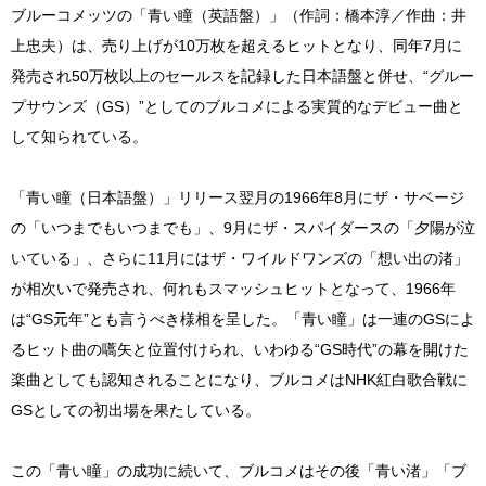
ブルーコメッツの「青い瞳（英語盤）」（作詞：橋本淳／作曲：井
上忠夫）は、売り上げが10万枚を超えるヒットとなり、同年7月に
発売され50万枚以上のセールスを記録した日本語盤と併せ、“グルー
プサウンズ（GS）”としてのブルコメによる実質的なデビュー曲と
して知られている。
「青い瞳（日本語盤）」リリース翌月の1966年8月にザ・サベージ
の「いつまでもいつまでも」、9月にザ・スパイダースの「夕陽が泣
いている」、さらに11月にはザ・ワイルドワンズの「想い出の渚」
が相次いで発売され、何れもスマッシュヒットとなって、1966年
は“GS元年”とも言うべき様相を呈した。「青い瞳」は一連のGSによ
るヒット曲の嚆矢と位置付けられ、いわゆる“GS時代”の幕を開けた
楽曲としても認知されることになり、ブルコメはNHK紅白歌合戦に
GSとしての初出場を果たしている。
この「青い瞳」の成功に続いて、ブルコメはその後「青い渚」「ブ