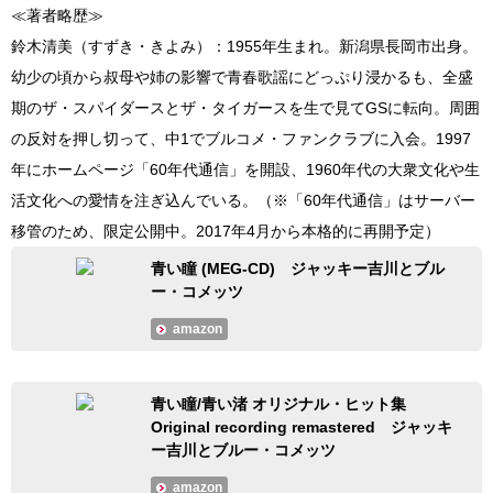
≪著者略歴≫
鈴木清美（すずき・きよみ）：1955年生まれ。新潟県長岡市出身。
幼少の頃から叔母や姉の影響で青春歌謡にどっぷり浸かるも、全盛
期のザ・スパイダースとザ・タイガースを生で見てGSに転向。周囲
の反対を押し切って、中1でブルコメ・ファンクラブに入会。1997
年にホームページ「60年代通信」を開設、1960年代の大衆文化や生
活文化への愛情を注ぎ込んでいる。（※「60年代通信」はサーバー
移管のため、限定公開中。2017年4月から本格的に再開予定）
青い瞳 (MEG-CD) ジャッキー吉川とブル
ー・コメッツ
amazon
青い瞳/青い渚 オリジナル・ヒット集
Original recording remastered ジャッキ
ー吉川とブルー・コメッツ
amazon