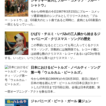
ジャッキー吉川とブルー・コメッツ「ブルー・
シャトウ」
今から49年前の今日1967年3月15日にブルー・コメッ
ツ通算9枚目のシングルとしてリリースされた「ブル
ー・シャトウ」は、GS最大のヒット曲であると同時に、皮肉にもGS衰退の
一因ともなっていった...
ひばり・チエミ・いづみの三人娘から始まるジ
ャパニーズ・クリスマス・ソングの歴史
この季節になるとどこにいても耳に入ってくるクリス
マス・ソング。宗教的には無関係でも、レコード棚に
は結構な数のクリスマス・レコードあるいはCDが存在
する。いったい、いつごろから我々はクリスマス・ソ...
日本におけるビートルズ・ノベルティ・ソング
第一号「ウェルカム・ビートルズ」
今から49年前(1966年)の今日6月30日、前日に初めて
日本の地を踏んだザ・ビートルズの日本公演がスター
トした(7月2日まで計5回公演)。会場は日本武道館。第
一部オープニング・アクトを飾る日本...
ジャパニーズ・ビート・ガール 黛ジュン