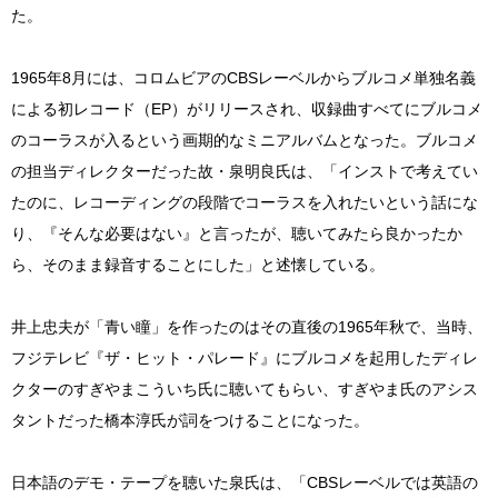
た。
1965年8月には、コロムビアのCBSレーベルからブルコメ単独名義
による初レコード（EP）がリリースされ、収録曲すべてにブルコメ
のコーラスが入るという画期的なミニアルバムとなった。ブルコメ
の担当ディレクターだった故・泉明良氏は、「インストで考えてい
たのに、レコーディングの段階でコーラスを入れたいという話にな
り、『そんな必要はない』と言ったが、聴いてみたら良かったか
ら、そのまま録音することにした」と述懐している。
井上忠夫が「青い瞳」を作ったのはその直後の1965年秋で、当時、
フジテレビ『ザ・ヒット・パレード』にブルコメを起用したディレ
クターのすぎやまこういち氏に聴いてもらい、すぎやま氏のアシス
タントだった橋本淳氏が詞をつけることになった。
日本語のデモ・テープを聴いた泉氏は、「CBSレーベルでは英語の