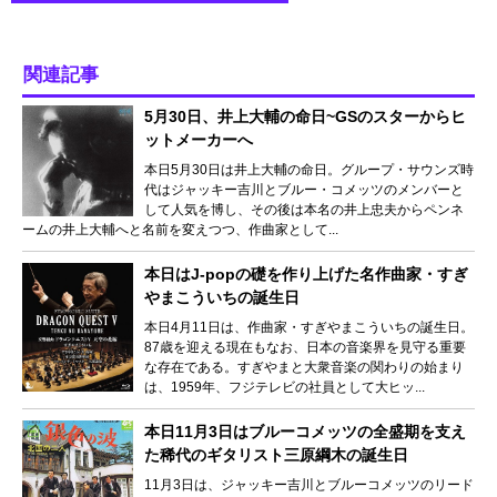
関連記事
5月30日、井上大輔の命日~GSのスターからヒ
ットメーカーへ
本日5月30日は井上大輔の命日。グループ・サウンズ時
代はジャッキー吉川とブルー・コメッツのメンバーと
して人気を博し、その後は本名の井上忠夫からペンネ
ームの井上大輔へと名前を変えつつ、作曲家として...
本日はJ-popの礎を作り上げた名作曲家・すぎ
やまこういちの誕生日
本日4月11日は、作曲家・すぎやまこういちの誕生日。
87歳を迎える現在もなお、日本の音楽界を見守る重要
な存在である。すぎやまと大衆音楽の関わりの始まり
は、1959年、フジテレビの社員として大ヒッ...
本日11月3日はブルーコメッツの全盛期を支え
た稀代のギタリスト三原綱木の誕生日
11月3日は、ジャッキー吉川とブルーコメッツのリード