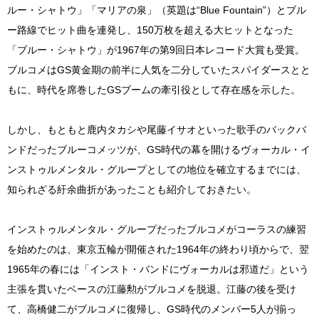
ルー・シャトウ」「マリアの泉」（英題は“Blue Fountain”）とブル
ー路線でヒット曲を連発し、150万枚を超える大ヒットとなった
「ブルー・シャトウ」が1967年の第9回日本レコード大賞も受賞。
ブルコメはGS黄金期の前半に人気を二分していたスパイダースとと
もに、時代を席巻したGSブームの牽引役として存在感を示した。
しかし、もともと鹿内タカシや尾藤イサオといった歌手のバックバ
ンドだったブルーコメッツが、GS時代の幕を開けるヴォーカル・イ
ンストゥルメンタル・グループとしての地位を確立するまでには、
知られざる紆余曲折があったことも紹介しておきたい。
インストゥルメンタル・グループだったブルコメがコーラスの練習
を始めたのは、東京五輪が開催された1964年の終わり頃からで、翌
1965年の春には「インスト・バンドにヴォーカルは邪道だ」という
主張を貫いたベースの江藤勲がブルコメを脱退。江藤の後を受け
て、高橋健二がブルコメに復帰し、GS時代のメンバー5人が揃っ