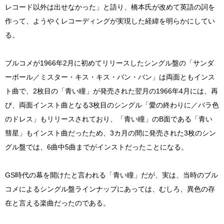
レコード以外は出せなかった」と語り、橋本氏が改めて英語の詞を
作って、ようやくレコーディングが実現した経緯を明らかにしてい
る。
ブルコメが1966年2月に初めてリリースしたシングル盤の「サンダ
ーボール／ミスター・キス・キス・バン・バン」は両面ともインス
ト曲で、2枚目の「青い瞳」が発売された翌月の1966年4月には、再
び、両面インスト曲となる3枚目のシングル「愛の終わりに／バラ色
のドレス」もリリースされており、「青い瞳」のB面である「青い
彗星」もインスト曲だったため、3カ月の間に発売された3枚のシン
グル盤では、6曲中5曲までがインストだったことになる。
GS時代の幕を開けたと言われる「青い瞳」だが、実は、当時のブル
コメによるシングル盤ラインナップにあっては、むしろ、異色の存
在と言える楽曲だったのである。