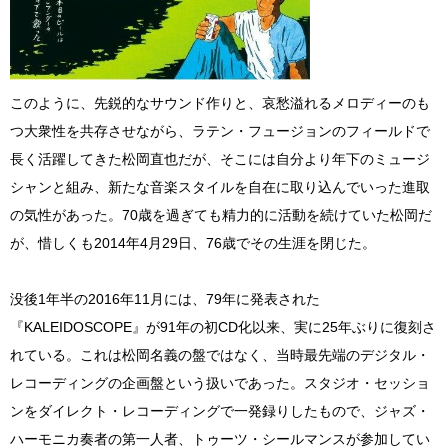
このように、先鋭的なサウンド作りと、哀愁溢れるメロディーのも
つ大衆性を共存させながら、ラテン・フュージョンのフィールドで
長く活躍してきた松岡直也だが、そこには自分より年下のミュージ
シャンと組み、新たな音楽スタイルを自在に取り込んでいった進取
の気性があった。70歳を過ぎても精力的に活動を続けていた松岡だ
が、惜しくも2014年4月29日、76歳でその生涯を閉じた。
没後1年半の2016年11月には、79年に発表された
『KALEIDOSCOPE』が91年の初CD化以来、実に25年ぶりに復刻さ
れている。これは松岡名義の盤ではなく、当時最先端のデジタル・
レコーディングの企画盤という扱いであった。スタジオ・セッショ
ンをダイレクト・レコーディングで一発録りしたもので、ジャズ・
ハーモニカ奏者の第一人者、トゥーツ・シールマンスが参加してい