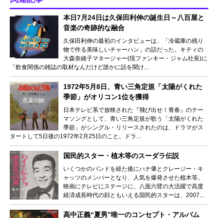
本日7月24日は久保田利伸の誕生日～八百屋と
音楽の奇跡的な融合
久保田利伸の最初のインタビューは、「冷蔵庫の残り
物で作る美味しいチャーハン」の話だった。キティの
大森奈緒子マネージャー(現ファンキー・ジャム社長)に
「飲食関係の雑誌の取材なんだけど誰かに話を聞け...
1972年5月8日、青い三角定規「太陽がくれた
季節」がオリコン1位を獲得
日本テレビ系で放映された『飛び出せ！青春』のテー
マソングとして、青い三角定規が歌う「太陽がくれた
季節」がシングル・リリースされたのは、ドラマがス
タートして5日後の1972年2月25日のこと。ドラ...
国民的スター・植木等のスーダラ伝説
いくつかのバンドを経た後にハナ肇とクレージー・キ
ャッツのメンバーとなり、人気を爆発させた植木等。
映画にテレビにステージに、八面六臂の大活躍で高度
経済成長時代の顔ともいえる国民的スターは、2007...
高中正義“夏男”唯一のコンセプト・アルバム