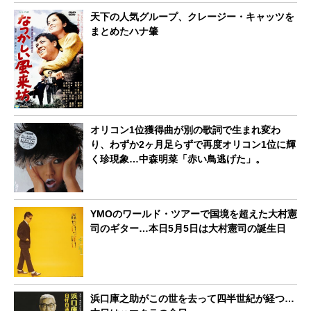
天下の人気グループ、クレージー・キャッツを
まとめたハナ肇
オリコン1位獲得曲が別の歌詞で生まれ変わ
り、わずか2ヶ月足らずで再度オリコン1位に輝
く珍現象…中森明菜「赤い鳥逃げた」。
YMOのワールド・ツアーで国境を超えた大村憲
司のギター…本日5月5日は大村憲司の誕生日
浜口庫之助がこの世を去って四半世紀が経つ…