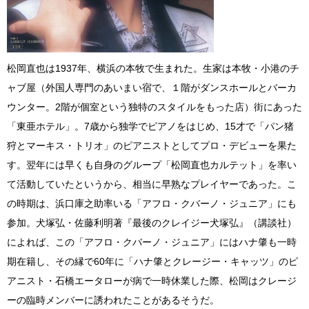
松岡直也は1937年、横浜の本牧で生まれた。生家は本牧・小港のチ
ャブ屋（外国人専門のあいまい宿で、１階がダンスホールとバーカ
ウンター。2階が個室という独特のスタイルをもった店）街にあった
「東亜ホテル」。7歳から独学でピアノをはじめ、15才で「パン猪
狩とマーキス・トリオ」のピアニストとしてプロ・デビューを果た
す。翌年には早くも自身のグループ「松岡直也カルテット」を率い
て活動していたというから、相当に早熟なプレイヤーであった。こ
の時期は、浜口庫之助率いる「アフロ・クバーノ・ジュニア」にも
参加。犬塚弘・佐藤利明著『最後のクレイジー犬塚弘』（講談社）
によれば、この「アフロ・クバーノ・ジュニア」にはハナ肇も一時
期在籍し、その縁で60年に「ハナ肇とクレージー・キャッツ」のピ
アニスト・石橋エータローが病で一時休業した際、松岡はクレージ
ーの臨時メンバーに誘われたことがあるそうだ。