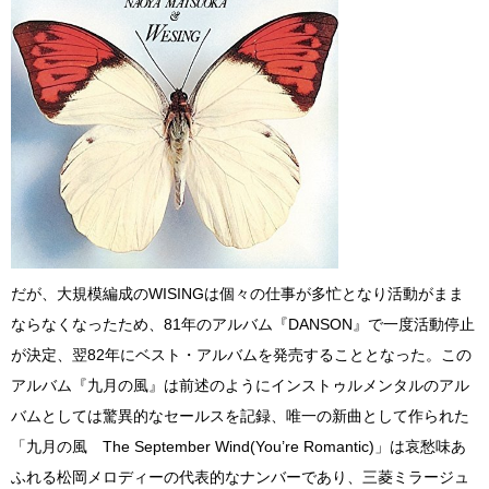
だが、大規模編成のWISINGは個々の仕事が多忙となり活動がまま
ならなくなったため、81年のアルバム『DANSON』で一度活動停止
が決定、翌82年にベスト・アルバムを発売することとなった。この
アルバム『九月の風』は前述のようにインストゥルメンタルのアル
バムとしては驚異的なセールスを記録、唯一の新曲として作られた
「九月の風 The September Wind(You’re Romantic)」は哀愁味あ
ふれる松岡メロディーの代表的なナンバーであり、三菱ミラージュ