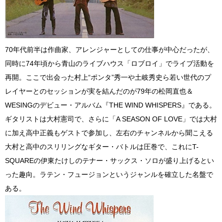
70年代前半は作曲家、アレンジャーとしての仕事が中心だったが、
同時に74年頃から青山のライブハウス「ロブロイ」でライブ活動を
再開。ここで出会った村上“ポンタ”秀一や土岐秀史ら若い世代のプ
レイヤーとのセッションが実を結んだのが79年の松岡直也＆
WESINGのデビュー・アルバム『THE WIND WHISPERS』である。
ギタリストは大村憲司で、さらに「A SEASON OF LOVE」では大村
に加え高中正義もゲストで参加し、左右のチャンネルから聞こえる
大村と高中のスリリングなギター・バトルは圧巻で、これにT-
SQUAREの伊東たけしのテナー・サックス・ソロが盛り上げるとい
った趣向。ラテン・フュージョンというジャンルを確立した名盤で
ある。