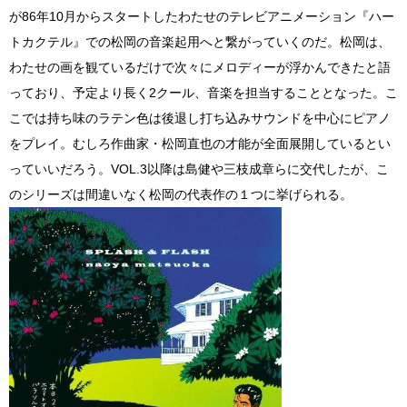
が86年10月からスタートしたわたせのテレビアニメーション『ハー
トカクテル』での松岡の音楽起用へと繋がっていくのだ。松岡は、
わたせの画を観ているだけで次々にメロディーが浮かんできたと語
っており、予定より長く2クール、音楽を担当することとなった。こ
こでは持ち味のラテン色は後退し打ち込みサウンドを中心にピアノ
をプレイ。むしろ作曲家・松岡直也の才能が全面展開しているとい
っていいだろう。VOL.3以降は島健や三枝成章らに交代したが、こ
のシリーズは間違いなく松岡の代表作の１つに挙げられる。