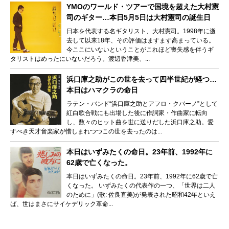
YMOのワールド・ツアーで国境を超えた大村憲
司のギター…本日5月5日は大村憲司の誕生日
日本を代表する名ギタリスト、大村憲司。1998年に逝
去して以来18年、その評価はますます高まっている。
今ここにいないということがこれほど喪失感を伴うギ
タリストはめったにいないだろう。渡辺香津美、...
浜口庫之助がこの世を去って四半世紀が経つ…
本日はハマクラの命日
ラテン・バンド“浜口庫之助とアフロ・クバーノ”として
紅白歌合戦にも出場した後に作詞家・作曲家に転向
し、数々のヒット曲を世に送りだした浜口庫之助。愛
すべき天才音楽家が惜しまれつつこの世を去ったのは...
本日はいずみたくの命日。23年前、1992年に
62歳で亡くなった。
本日はいずみたくの命日。23年前、1992年に62歳で亡
くなった。 いずみたくの代表作の一つ、「世界は二人
のために」(歌: 佐良直美)が発表された昭和42年といえ
ば、世はまさにサイケデリック革命...