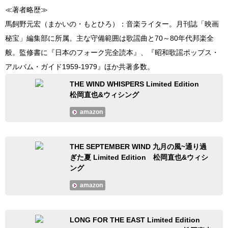
≪著者略歴≫
馬飼野元宏（まかいの・もとひろ）：音楽ライター。月刊誌「映画
秘宝」編集部に所属。主な守備範囲は歌謡曲と70～80年代邦楽全
般。監修書に『日本のフォーク完全読本』、『昭和歌謡ポップス・
アルバム・ガイド1959-1979』ほか共著多数。
THE WIND WHISPERS Limited Edition
松岡直也&ウィシング
amazon
THE SEPTEMBER WIND 九月の風~通り過
ぎた夏 Limited Edition 松岡直也&ウィシ
ング
amazon
LONG FOR THE EAST Limited Edition