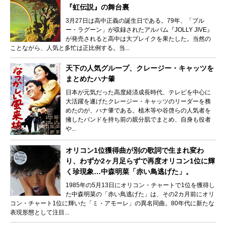
『虹伝説』の舞台裏
3月27日は高中正義の誕生日である。79年、「ブル
ー・ラグーン」が収録されたアルバム『JOLLY JIVE』
が発売されると高中は大ブレイクを果たした。当然の
ことながら、人気と多忙は正比例する。当...
天下の人気グループ、クレージー・キャッツを
まとめたハナ肇
日本が元気だった高度経済成長時代、テレビを中心に
大活躍を遂げたクレージー・キャッツのリーダーを務
めたのが、ハナ肇である。植木等や谷啓らの人気者を
擁したバンドを持ち前の親分肌でまとめ、自身も役者
や...
オリコン1位獲得曲が別の歌詞で生まれ変わ
り、わずか2ヶ月足らずで再度オリコン1位に輝
く珍現象…中森明菜「赤い鳥逃げた」。
1985年の5月13日にオリコン・チャートで1位を獲得し
た中森明菜の「赤い鳥逃げた」は、その2カ月前にオリ
コン・チャート1位に輝いた「ミ・アモーレ」の異名同曲。80年代に新たな
表現形態として注目...