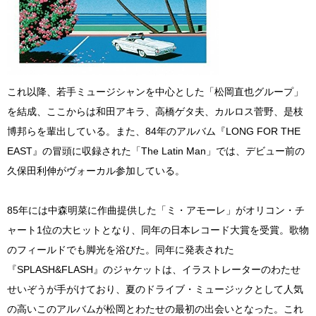
これ以降、若手ミュージシャンを中心とした「松岡直也グループ」
を結成、ここからは和田アキラ、高橋ゲタ夫、カルロス菅野、是枝
博邦らを輩出している。また、84年のアルバム『LONG FOR THE
EAST』の冒頭に収録された「The Latin Man」では、デビュー前の
久保田利伸がヴォーカル参加している。
85年には中森明菜に作曲提供した「ミ・アモーレ」がオリコン・チ
ャート1位の大ヒットとなり、同年の日本レコード大賞を受賞。歌物
のフィールドでも脚光を浴びた。同年に発表された
『SPLASH&FLASH』のジャケットは、イラストレーターのわたせ
せいぞうが手がけており、夏のドライブ・ミュージックとして人気
の高いこのアルバムが松岡とわたせの最初の出会いとなった。これ