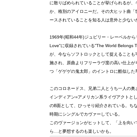
に散りばめられていることが挙げられるが、
か、格別のアイロニーだ。その大ヒット曲「
ースされていることを知る人は意外と少ない
1969年(昭和44年)ジュビリー・レーベルか
Love"に収録されている"The World Be
が、今ならソフトロックとして捉えることも
施され、原曲よりフリーラヴ度の高い仕上が
つ「ゲゲゲの鬼太郎」のイントロに酷似した
このコロネードス、兄弟二人とうち一人の奥
インディアン=アメリカン系ライヴアクトと
のB面として、ひっそり紹介されている。ちな
時期にシングルでカヴァーしている。
このヴァージョンがヒットして、「上を向い
ら…と夢想するのも楽しいかも。