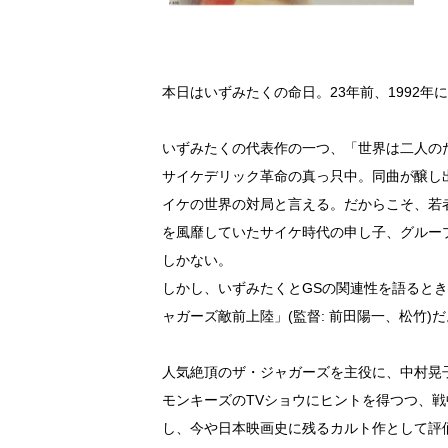
本日はいずみたくの命日。23年前、1992年
いずみたくの代表作の一つ、「世界は二人のた
サイケデリック革命の真っ只中。同曲が醸し
イケの世界の対局と言える。だからこそ、若
を風靡していたサイケ時代の申し子、グルー
しかない。
しかし、いずみたくとGSの関連性を語るとき
ャガーズ敵前上陸」(監督: 前田陽一、松竹)だ
人気絶頂のザ・ジャガーズを主役に、中村晃
モンキーズのTVショウにヒントを得つつ、
し、今や日本映画史に残るカルト作として評