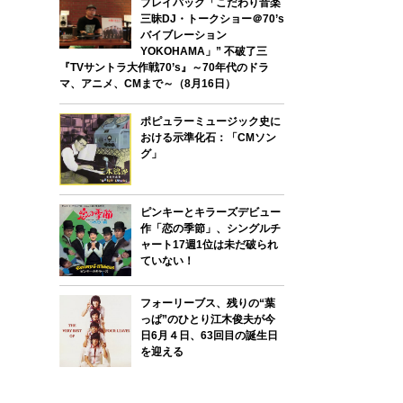
プレイバック「こだわり音楽
三昧DJ・トークショー＠70’s
バイブレーション
YOKOHAMA」” 不破了三
『TVサントラ大作戦70’s』～70年代のドラ
マ、アニメ、CMまで～（8月16日）
ポピュラーミュージック史に
おける示準化石：「CMソン
グ」
ピンキーとキラーズデビュー
作「恋の季節」、シングルチ
ャート17週1位は未だ破られ
ていない！
フォーリーブス、残りの“葉
っぱ”のひとり江木俊夫が今
日6月４日、63回目の誕生日
を迎える