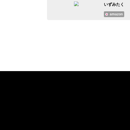
いずみたく
amazon
#大人のMusicCalendar