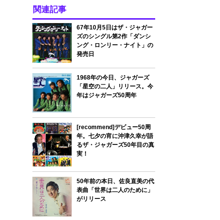
関連記事
67年10月5日はザ・ジャガー
ズのシングル第2作「ダンシ
ング・ロンリー・ナイト」の
発売日
1968年の今日、ジャガーズ
「星空の二人」リリース。今
年はジャガーズ50周年
[recommend]デビュー50周
年。七夕の宵に沖津久幸が語
るザ・ジャガーズ50年目の真
実！
50年前の本日、佐良直美の代
表曲「世界は二人のために」
がリリース