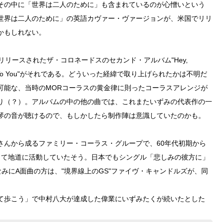
その中に「世界は二人のために」も含まれているのが心憎いという
世界は二人のために」の英語カヴァー・ヴァージョンが、米国でリリ
かもしれない。
らリリースされたザ・コロネードスのセカンド・アルバム"Hey,
longs To You"がそれである。どういった経緯で取り上げられたかは不明だ
可能な、当時のMORコーラスの黄金律に則ったコーラスアレンジが
り（？）。アルバムの中の他の曲では、これまたいずみの代表作の一
琴の音が聴けるので、もしかしたら制作陣は意識していたのかも。
さんから成るファミリー・コーラス・グループで、60年代初期から
して地道に活動していたそう。日本でもシングル「悲しみの彼方に」
みにA面曲の方は、"境界線上のGS"ファイヴ・キャンドルズが、同
て歩こう」で中村八大が達成した偉業にいずみたくが続いたとした