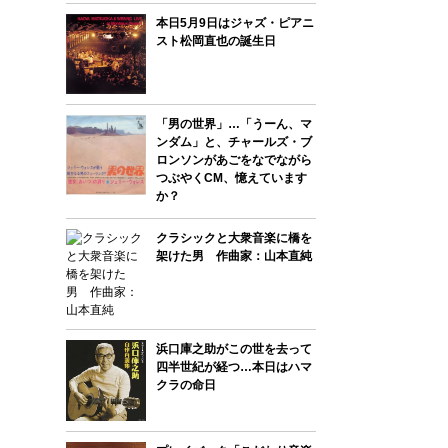
本日5月9日はジャズ・ピアニ
スト松岡直也の誕生日
「男の世界」…「うーん、マ
ンダム」と、チャールズ・ブ
ロンソンがあごをなでながら
つぶやくCM、憶えています
か？
クラシックと大衆音楽に橋を
架けた男 作曲家：山本直純
浜口庫之助がこの世を去って
四半世紀が経つ…本日はハマ
クラの命日