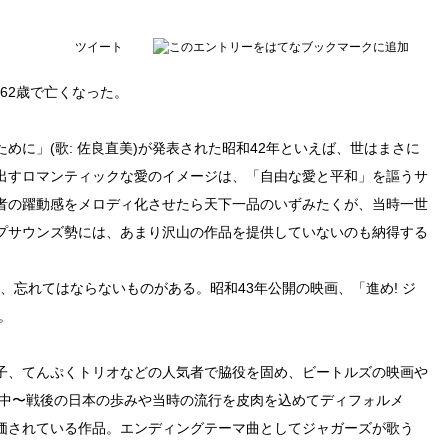
ツイート
に62歳で亡くなった。
めに」(歌: 佐良直美)が発表された昭和42年といえば、世はまさに
出すロマンティックな愛のイメージは、「自由な愛と平和」を謳うサ
者の躍動感をメロディ化させたら天下一品のいずみたくが、当時一世
プサウンズ勢には、あまり沢山の作品を提供していないのも納得する
、忘れてはならないものがある。昭和43年公開の映画、「進め! ジ
。
子、てんぷくトリオなどの人気者で脇役を固め、ビートルズの映画や
戦中〜戦後の日本の歩みや当時の流行を皮肉を込めてディフォルメ
価されている作品。エンディングテーマ曲としてジャガーズが歌う