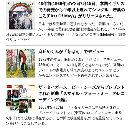
46年前(1969年)の今日7月15日、本国イギリス
での発売から半年以上遅れてシングル「若葉の
ころ(First Of May)」がリリースされた。
日本では発売時期に恵まれなかった「若葉のころ」だ
が、2年後に思わぬ敗者復活の機会が訪れる。1971年6
月8日に日本公開されたイギリス映画『小さな恋のメロディ(Melody)』(監督
ワリス・フセイ...
麻丘めぐみが「芽ばえ」でデビュー
1972年の本日、麻丘めぐみが「芽ばえ」でデビュー。
43年前のこと。この曲を聴くと思い出すのが、近所の
デパートの家電売り場で家具のようなステレオセット
からエンドレスでリピート再生されていた光景だ...
ザ・タイガース、ビー・ジーズからプレゼント
された新曲「スマイル・フォー・ミー」のレコ
ーディング秘話
1969年5月27日、ザ・タイガースは主演映画３作目
『ハーイ！ロンドン』(東宝)のロンドン・ロケに出発。
6月8日まで現地に滞在するが、この間に映画撮影以外にも重要なミッショ
ンをひとつこなしている...