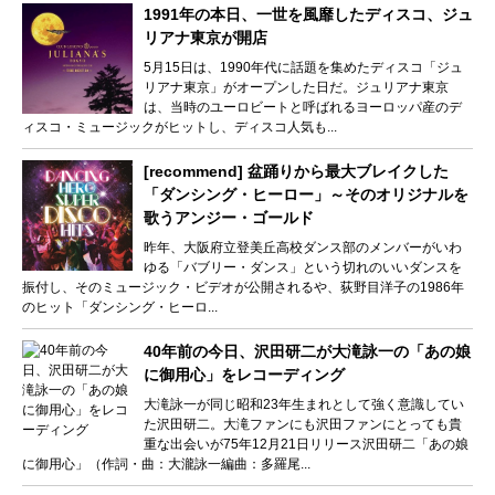
1991年の本日、一世を風靡したディスコ、ジュ
リアナ東京が開店
5月15日は、1990年代に話題を集めたディスコ「ジュ
リアナ東京」がオープンした日だ。ジュリアナ東京
は、当時のユーロビートと呼ばれるヨーロッパ産のデ
ィスコ・ミュージックがヒットし、ディスコ人気も...
[recommend] 盆踊りから最大ブレイクした
「ダンシング・ヒーロー」～そのオリジナルを
歌うアンジー・ゴールド
昨年、大阪府立登美丘高校ダンス部のメンバーがいわ
ゆる「バブリー・ダンス」という切れのいいダンスを
振付し、そのミュージック・ビデオが公開されるや、荻野目洋子の1986年
のヒット「ダンシング・ヒーロ...
40年前の今日、沢田研二が大滝詠一の「あの娘
に御用心」をレコーディング
大滝詠一が同じ昭和23年生まれとして強く意識してい
た沢田研二。大滝ファンにも沢田ファンにとっても貴
重な出会いが75年12月21日リリース沢田研二「あの娘
に御用心」（作詞・曲：大瀧詠一編曲：多羅尾...