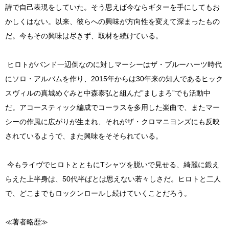
詩で自己表現をしていた。そう思えば今ならギターを手にしてもお
かしくはない。以来、彼らへの興味が方向性を変えて深まったもの
だ。今もその興味は尽きず、取材を続けている。
ヒロトがバンド一辺倒なのに対しマーシーはザ・ブルーハーツ時代
にソロ・アルバムを作り、2015年からは30年来の知人であるヒック
スヴィルの真城めぐみと中森泰弘と組んだ”ましまろ”でも活動中
だ。アコースティック編成でコーラスを多用した楽曲で、またマー
シーの作風に広がりが生まれ、それがザ・クロマニヨンズにも反映
されているようで、また興味をそそられている。
今もライヴでヒロトとともにTシャツを脱いで見せる、綺麗に鍛え
らえた上半身は、50代半ばとは思えない若々しさだ。ヒロトと二人
で、どこまでもロックンロールし続けていくことだろう。
≪著者略歴≫