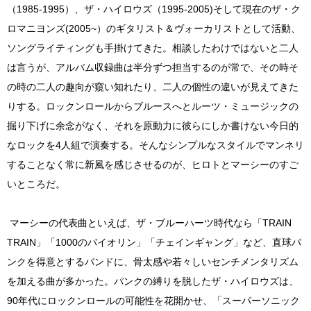
（1985-1995）、ザ・ハイロウズ（1995-2005)そして現在のザ・ク
ロマニヨンズ(2005~）のギタリスト＆ヴォーカリストとして活動、
ソングライティングも手掛けてきた。相談したわけではないと二人
は言うが、アルバム収録曲は半分ずつ担当するのが常で、その時そ
の時の二人の趣向が窺い知れたり、二人の個性の違いが見えてきた
りする。ロックンロールからブルースへとルーツ・ミュージックの
掘り下げに余念がなく、それを原動力に彼らにしか書けない今日的
なロックを4人組で演奏する。そんなシンプルなスタイルでマンネリ
することなく常に新風を感じさせるのが、ヒロトとマーシーのすご
いところだ。
マーシーの代表曲といえば、ザ・ブルーハーツ時代なら「TRAIN
TRAIN」「1000のバイオリン」「チェインギャング」など、直球パ
ンクを得意とするバンドに、骨太感や若々しいセンチメンタリズム
を加える曲が多かった。パンクの縛りを脱したザ・ハイロウズは、
90年代にロックンロールの可能性を花開かせ、「スーパーソニック