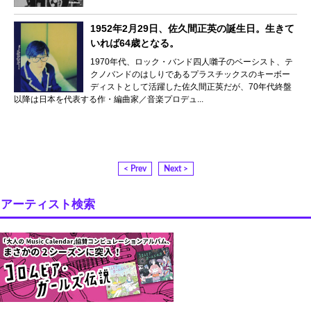
1952年2月29日、佐久間正英の誕生日。生きて
いれば64歳となる。
1970年代、ロック・バンド四人囃子のベーシスト、テ
クノバンドのはしりであるプラスチックスのキーボー
ディストとして活躍した佐久間正英だが、70年代終盤
以降は日本を代表する作・編曲家／音楽プロデュ...
< Prev
Next >
アーティスト検索