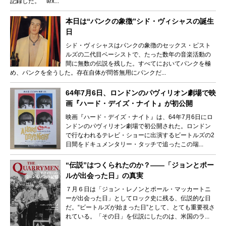
記録した。 tex...
本日は“パンクの象徴”シド・ヴィシャスの誕生
日
シド・ヴィシャスはパンクの象徴のセックス・ピスト
ルズの二代目ベーシストで、たった数年の音楽活動の
間に無数の伝説を残した。すべてにおいてパンクを極
め、パンクを全うした。存在自体が問答無用にパンクだ...
64年7月6日、ロンドンのパヴィリオン劇場で映
画『ハード・デイズ・ナイト』が初公開
映画『ハード・デイズ・ナイト』は、64年7月6日にロ
ンドンのパヴィリオン劇場で初公開された。ロンドン
で行なわれるテレビ・ショーに出演するビートルズの2
日間をドキュメンタリー・タッチで追ったこの瑞...
“伝説”はつくられたのか？――「ジョンとポー
ルが出会った日」の真実
７月６日は「ジョン・レノンとポール・マッカートニ
ーが出会った日」としてロック史に残る、伝説的な日
だ。“ビートルズが始まった日”として、とても重要視さ
れている。「その日」を伝説にしたのは、米国のラ...