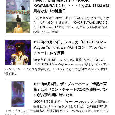
[recommend]川村カオリ『KAORI
KAWAMURA 1 2 3』・・・ちなみに1月23日は
川村かおりの誕生日
川村カオリが1988年11月に「ZOO」でデビューしてか
ら、今年で30年を迎える。『KAORI KAWAMURA 1 2
3』は1988年、17才でデビューしてから４年間の音楽
映像である。VHS...
1985年11月15日、レベッカ『REBECCAⅣ～
Maybe Tomorrow』がオリコン・アルバム・
チャート1位を獲得
1985年11月15日、レベッカの通算4作目のアルバム
『REBECCAⅣ～Maybe Tomorrow』がオリコン・アル
バム・チャートの1位を獲得した。レベッカにとっては初のアルバム1位獲
得であ...
1990年8月6日、ザ・ブルーハーツ「情熱の薔
薇」ばオリコン・チャートの1位を獲得～パン
クがお茶の間に届いた日
1990年8月6日はザ・ブルーハーツのシングル｢情熱の
薔薇｣がオリコン1位を獲得した日だ。この曲はTBS系
ドラマ『はいすくーる落書2』の主題歌となり、50万枚を超える大ヒットを