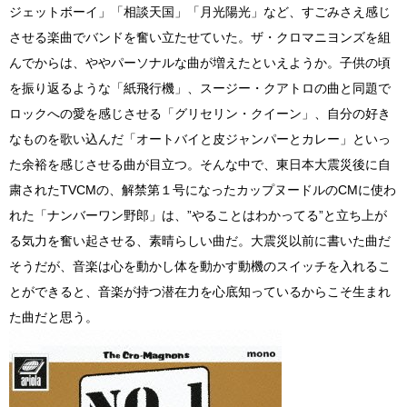
ジェットボーイ」「相談天国」「月光陽光」など、すごみさえ感じ
させる楽曲でバンドを奮い立たせていた。ザ・クロマニヨンズを組
んでからは、ややパーソナルな曲が増えたといえようか。子供の頃
を振り返るような「紙飛行機」、スージー・クアトロの曲と同題で
ロックへの愛を感じさせる「グリセリン・クイーン」、自分の好き
なものを歌い込んだ「オートバイと皮ジャンパーとカレー」といっ
た余裕を感じさせる曲が目立つ。そんな中で、東日本大震災後に自
粛されたTVCMの、解禁第１号になったカップヌードルのCMに使わ
れた「ナンバーワン野郎」は、”やることはわかってる”と立ち上が
る気力を奮い起させる、素晴らしい曲だ。大震災以前に書いた曲だ
そうだが、音楽は心を動かし体を動かす動機のスイッチを入れるこ
とができると、音楽が持つ潜在力を心底知っているからこそ生まれ
た曲だと思う。