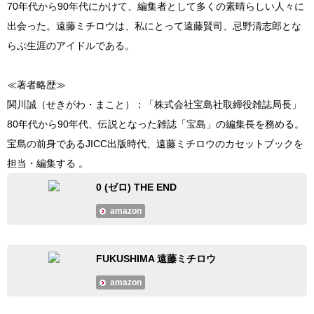
70年代から90年代にかけて、編集者として多くの素晴らしい人々に
出会った。遠藤ミチロウは、私にとって遠藤賢司、忌野清志郎とな
らぶ生涯のアイドルである。
≪著者略歴≫
関川誠（せきがわ・まこと）：「株式会社宝島社取締役雑誌局長」
80年代から90年代、伝説となった雑誌「宝島」の編集長を務める。
宝島の前身であるJICC出版時代、遠藤ミチロウのカセットブックを
担当・編集する 。
0 (ゼロ) THE END
amazon
FUKUSHIMA 遠藤ミチロウ
amazon