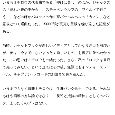
いまもミチロウの代表曲である「仰げば尊し」のほか、ジャックス
の「割れた鏡の中から」、ステッペンウルフの「ワイルドで行こ
う！」などのほかバロックの作曲家パッヘルベルの「カノン」など
意表とつく選曲だった。15000部が完売し重版を繰り返した記憶が
ある。
当時、カセットブックが新しいメディアとしてかなり注目を浴びた
が、要は「今までにないまったく新しいもの」を書店に並べたかっ
た。この思いはミチロウも一緒だった。さらに私の「ロックを書店
で売ってみたい」という企てはその後、無謀にもインディーズレー
ベル、キャプテン･レコードの創設まで突き進んだ。
いうまでもなく遠藤ミチロウは「生涯パンク歌手」である。それは
もはや扇動の方法論ではなく、「反逆と抵抗の精神」としてのパン
ク。まったくのブレはない。