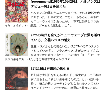
[recommend]1980年10月29日、ハルメンズは
デビュー9日目を迎えた
ハルメンズの属したニューウェイヴ、それは1980年代
に始まった「日本の文化」である。もちろん、英米に
もニューウェイヴがあったが、日本では勃興しつつあ
った「オタク」や「病気」ブームとも連動し、こう...
いつの時代も全てがニューウェーブに満ち溢れ
ている、立花ハジメの魅力
立花ハジメさんとの出会いは、僕がYMOのアシスタン
トをしていた頃に、プラスチックス時代のハジメさん
がスタジオに遊びに来たり、その後の「H」「Hm」で
現代音楽を取り上げたときは高橋幸宏さんがプロデ...
3月31日は戸川純の誕生日
戸川純が生誕日を迎える3月31日、彼女によって日本の
女子達もまた「新しい生を迎えたのだ」という想いを
持つ。彼女の初レコーディングとなるハルメンズとい
うバンドをやっていたために、幸運にも彼女の才能...