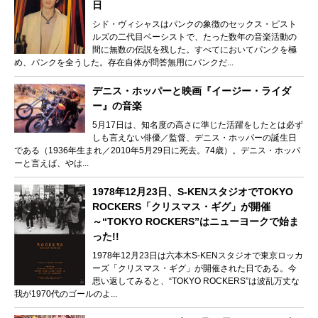
日
シド・ヴィシャスはパンクの象徴のセックス・ピスト
ルズの二代目ベーシストで、たった数年の音楽活動の
間に無数の伝説を残した。すべてにおいてパンクを極
め、パンクを全うした。存在自体が問答無用にパンクだ...
デニス・ホッパーと映画『イージー・ライダ
ー』の音楽
5月17日は、知名度の高さに準じた活躍をしたとは必ず
しも言えない俳優／監督、デニス・ホッパーの誕生日
である（1936年生まれ／2010年5月29日に死去。74歳）。デニス・ホッパ
ーと言えば、やは...
1978年12月23日、S-KENスタジオでTOKYO
ROCKERS「クリスマス・ギグ」が開催
～“TOKYO ROCKERS”はニューヨークで始ま
った!!
1978年12月23日は六本木S-KENスタジオで東京ロッカ
ーズ「クリスマス・ギグ」が開催された日である。今
思い返してみると、“TOKYO ROCKERS”は波乱万丈な
我が1970代のゴールのよ...