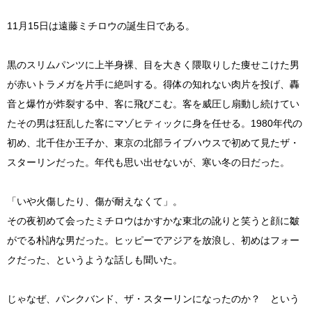
11月15日は遠藤ミチロウの誕生日である。
黒のスリムパンツに上半身裸、目を大きく隈取りした痩せこけた男
が赤いトラメガを片手に絶叫する。得体の知れない肉片を投げ、轟
音と爆竹が炸裂する中、客に飛びこむ。客を威圧し扇動し続けてい
たその男は狂乱した客にマゾヒティックに身を任せる。1980年代の
初め、北千住か王子か、東京の北部ライブハウスで初めて見たザ・
スターリンだった。年代も思い出せないが、寒い冬の日だった。
「いや火傷したり、傷が耐えなくて」。
その夜初めて会ったミチロウはかすかな東北の訛りと笑うと顔に皺
がでる朴訥な男だった。ヒッピーでアジアを放浪し、初めはフォー
クだった、というような話しも聞いた。
じゃなぜ、パンクバンド、ザ・スターリンになったのか？ という