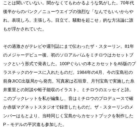
ことは聞いていない。聞かなくてもわかるような気がした。70年代
後半からのパンク／ニューウエイブの強烈な「なんでもいいからや
れ。表現しろ。主張しろ。目立て。騒動を起こせ」的な方法論に誰
もが浮かされていた。
その過激さがテレビや週刊誌にまで伝わったザ・スターリン。81年
のメジャーデビュー後、初のソロアルバムをミチロウはカセットブ
ックという形式で発表した。100Pぐらいの本とカセットをA5版のプ
ラスチックのケースに入れたものだ。1984年の4月、今の宝島社の
前身JICC出版局から発売。写真家は石垣章、月刊宝島で実施した糸
井重里との対談や蛭子能収のイラスト、ミチロウのエッセイと詩。
このブックレットを私が編集し、音はミチロウのプロデュースで確
か赤坂マグネットスタジオで録音したものだ。ザ・スターリンのメ
ンバーはもとより、当時同じく宝島からカセットブックを制作した
P－モデルの平沢進も参加した。