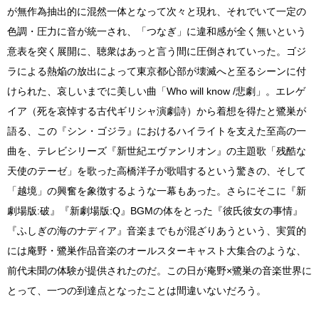
が無作為抽出的に混然一体となって次々と現れ、それでいて一定の
色調・圧力に音が統一され、「つなぎ」に違和感が全く無いという
意表を突く展開に、聴衆はあっと言う間に圧倒されていった。ゴジ
ラによる熱焔の放出によって東京都心部が壊滅へと至るシーンに付
けられた、哀しいまでに美しい曲「Who will know /悲劇」。エレゲ
イア（死を哀悼する古代ギリシャ演劇詩）から着想を得たと鷺巣が
語る、この『シン・ゴジラ』におけるハイライトを支えた至高の一
曲を、テレビシリーズ『新世紀エヴァンリオン』の主題歌「残酷な
天使のテーゼ」を歌った高橋洋子が歌唱するという驚きの、そして
「越境」の興奮を象徴するような一幕もあった。さらにそこに『新
劇場版:破』『新劇場版:Q』BGMの体をとった『彼氏彼女の事情』
『ふしぎの海のナディア』音楽までもが混ざりあうという、実質的
には庵野・鷺巣作品音楽のオールスターキャスト大集合のような、
前代未聞の体験が提供されたのだ。この日が庵野×鷺巣の音楽世界に
とって、一つの到達点となったことは間違いないだろう。