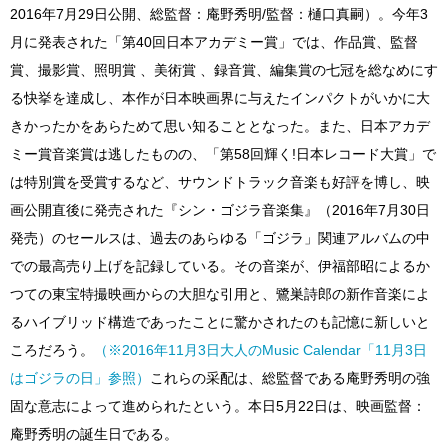
2016年7月29日公開、総監督：庵野秀明/監督：樋口真嗣）。今年3
月に発表された「第40回日本アカデミー賞」では、作品賞、監督
賞、撮影賞、照明賞 、美術賞 、録音賞、編集賞の七冠を総なめにす
る快挙を達成し、本作が日本映画界に与えたインパクトがいかに大
きかったかをあらためて思い知ることとなった。また、日本アカデ
ミー賞音楽賞は逃したものの、「第58回輝く!日本レコード大賞」で
は特別賞を受賞するなど、サウンドトラック音楽も好評を博し、映
画公開直後に発売された『シン・ゴジラ音楽集』（2016年7月30日
発売）のセールスは、過去のあらゆる「ゴジラ」関連アルバムの中
での最高売り上げを記録している。その音楽が、伊福部昭によるか
つての東宝特撮映画からの大胆な引用と、鷺巣詩郎の新作音楽によ
るハイブリッド構造であったことに驚かされたのも記憶に新しいと
ころだろう。
（※2016年11月3日大人のMusic Calendar「11月3日
はゴジラの日」参照）
これらの采配は、総監督である庵野秀明の強
固な意志によって進められたという。本日5月22日は、映画監督：
庵野秀明の誕生日である。