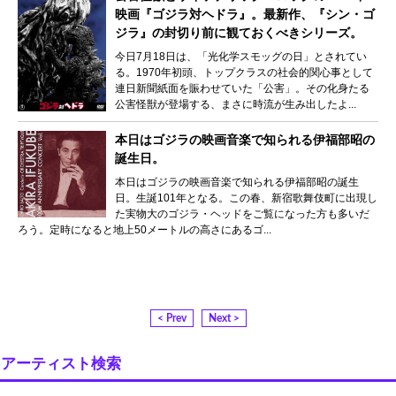
映画『ゴジラ対ヘドラ』。最新作、『シン・ゴ
ジラ』の封切り前に観ておくべきシリーズ。
今日7月18日は、「光化学スモッグの日」とされてい
る。1970年初頭、トップクラスの社会的関心事として
連日新聞紙面を賑わせていた「公害」。その化身たる
公害怪獣が登場する、まさに時流が生み出したよ...
本日はゴジラの映画音楽で知られる伊福部昭の
誕生日。
本日はゴジラの映画音楽で知られる伊福部昭の誕生
日。生誕101年となる。この春、新宿歌舞伎町に出現し
た実物大のゴジラ・ヘッドをご覧になった方も多いだ
ろう。定時になると地上50メートルの高さにあるゴ...
< Prev
Next >
アーティスト検索