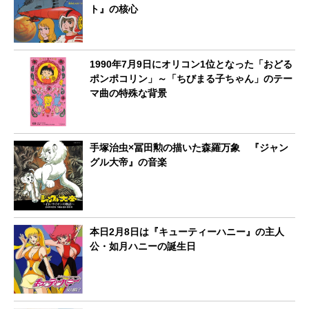
ト』の核心
1990年7月9日にオリコン1位となった「おどる
ポンポコリン」～「ちびまる子ちゃん」のテー
マ曲の特殊な背景
手塚治虫×冨田勲の描いた森羅万象 『ジャン
グル大帝』の音楽
本日2月8日は『キューティーハニー』の主人
公・如月ハニーの誕生日