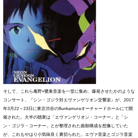
そして、これら庵野×鷺巣音楽を一堂に集め、爆発させたかのような
コンサート、『シン・ゴジラ対エヴァンゲリオン交響楽』が、2017
年3月22～23日に東京渋谷のBunkamuraオーチャードホールにて開
催された。大半の聴衆は「エヴァンゲリオン・コーナー」と「シ
ン・ゴジラ・コーナー」とが整理された曲順構成を想像していた
が、これもやはり小気味良く裏切られた。エヴァ音楽とゴジラ音楽