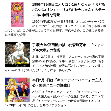
1990年7月9日にオリコン1位となった「おどる
ポンポコリン」～「ちびまる子ちゃん」のテー
マ曲の特殊な背景
1990年(平成2年)の本日7月9日、オリコンチャート1位
のトップに立ったのは、B.B.クィーンズ「おどるポンポ
コリン」だ。この曲が世に出て早くも28年。時代を含め、この曲にある特
殊で重要な背景...
手塚治虫×冨田勲の描いた森羅万象 『ジャン
グル大帝』の音楽
本日、2月9日は、漫画家・アニメーション作家の手塚
治虫の命日である。享年60歳という信じられない若さ
で「マンガの神様」が天に召されてから、いつの間に
か29年の月日が流れたということにも、あらため...
本日2月8日は『キューティーハニー』の主人
公・如月ハニーの誕生日
2月8日は「変わるわよ!」そう、『キューティーハニ
ー』の主人公・如月ハニーの誕生日である。アニメ作
品『キューティーハニー』の放映が開始されたのは、
1973年10月13日のこと。当時の「アクション...