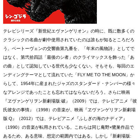
テレビシリーズ『新世紀エヴァンゲリオン』の時に、既に数多くの
クラシックの名曲が劇中使用されていたのは誰もが知るところだろ
う。ベートーヴェンの交響曲第九番を、「年末の風物詩」としてで
はなく、第弐拾四話「最後のシ者」のクライマックスを飾った「あ
の曲」として認知している世代も少なくない。そもそも、毎回のエ
ンディングテーマとして流れていた「FLY ME TO THE MOON」か
らして、1954年に産まれたジャズのスタンダード・ナンバーの様々
なアレンジであったことも忘れてはならないだろう。さらに映画
『ヱヴァンゲリヲン新劇場版:破』（2009）では、テレビアニメ『彼
氏彼女の事情』（1998）の音楽が、映画『ヱヴァンゲリヲン新劇場
版:Q』（2012）では、テレビアニメ『ふしぎの海のナディア』
（1990）の音楽が転用されている。これらは同じ庵野×鷺巣作品で
あるため、ある意味、想定の範囲内ではある。しかし『新劇場版: