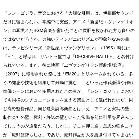
『シン・ゴジラ』音楽における「大胆な引用」は、伊福部サウンド
だけに留まらない。本編中に突然、アニメ『新世紀エヴァンゲリオ
ン』の耳慣れたBGM音楽が響いたことに度肝を抜かれた方も多いの
ではないだろうか。力強いティンパニのリズムが印象的なあの曲
は、テレビシリーズ『新世紀エヴァンゲリオン』（1995）時には
「E-1」と呼ばれ、サントラ盤では「DECISIVE BATTLE」と名付け
られている。また、後に映画『ヱヴァンゲリヲン新劇場版:序』
（2007）に転用された際には「EM20」とリネームされている。多
くの知恵や技術を結集して難局に挑む……といった作戦会議や作戦
準備シーンにおいて多用されたこの曲が、『シン・ゴジラ』におい
ても同様のシチュエーションを支える楽曲として選ばれたのだ。同
じ庵野監督作品、同じ鷺巣詩郎楽曲とはいえ、アニメと実写の壁、
制作会社の壁、権利・許諾の壁といった常識を前に引用を尻込みし
てしまうのが通常だろう。しかし、そこを押し通す意思の強さこそ
が「庵野監督らしさ」であり、庵野作品が人を惹き付けてやまない