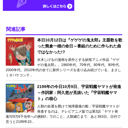
関連記事
本日10月12日は『ゲゲゲの鬼太郎』主題歌を歌
った熊倉一雄の命日～番組のために作られた曲
ではなかった!?
水木しげるの漫画を原作とする妖怪アニメ作品『ゲゲ
ゲの鬼太郎』。1960年代、70年代、80年代、90年代、
2000年代、2010年代の全てに新作シリーズを送り込み続けている、まさし
くオバケコンテ...
2199年の今日10月9日、宇宙戦艦ヤマトが発進
～作詞家：阿久悠が見抜いた『宇宙戦艦ヤマ
ト』の核心
人類の命運を懸けて地球最後の船：宇宙戦艦ヤマトが
発進するのは、テレビアニメ版では第3話「ヤマト発
進!!29万6千光年への挑戦!!」でのこと。人類滅亡まで、あと363日。日付で
言うと2199年10...