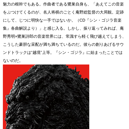
魅力の根幹でもある。作曲者である鷺巣自身も、「あえてこの音楽
をぶつけてくるのが、名人将棋のごとく庵野総監督の大局観。定跡
にして、じつに明快な一手ではないか。（CD『シン・ゴジラ音楽
集』各曲解説より）」と感じ入る。しかし、振り返ってみれば、庵
野秀明×鷺巣詩郎の音楽世界には、常識すら軽く飛び越えてしまう、
こうした豪胆な采配が満ち満ちているのだ。彼らの創りあげるサウ
ンドトラックは“越境”上等。『シン・ゴジラ』に始まったことでは
ないのだ。