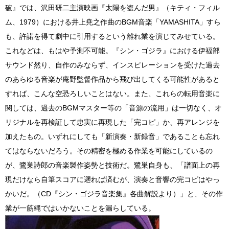
破』では、沢田研二主演映画『太陽を盗んだ男』（キティ・フィル
ム、1979）における井上尭之作曲のBGM音楽「YAMASHITA」すら
も、許諾を得て劇中に引用するという離れ業を演じてみせている。
これなどは、もはや予測不可能。『シン・ゴジラ』における伊福部
サウンド然り、自作のみならず、インスピレーションを受けた過去
のあらゆる音楽が庵野監督作品から飛び出してくる可能性があると
すれば、こんな空恐ろしいことはない。また、これらの転用音楽に
関しては、過去のBGMマスター等の「音源の流用」は一切なく、オ
リジナルを再検証して忠実に再現した「完コピ」か、再アレンジを
加えたもの。いずれにしても「新演奏・新録音」であることも忘れ
てはならないだろう。その精密を極める作業を可能にしているの
が、鷺巣詩郎の音楽製作姿勢と技術だ。鷺巣自身も、「譜面上の再
現だけなら自筆スコアに遡れば済むが、演奏と音響の完コピはやっ
かいだ。（CD『シン・ゴジラ音楽集』各曲解説より）」と、その作
業が一筋縄ではいかないことを漏らしている。