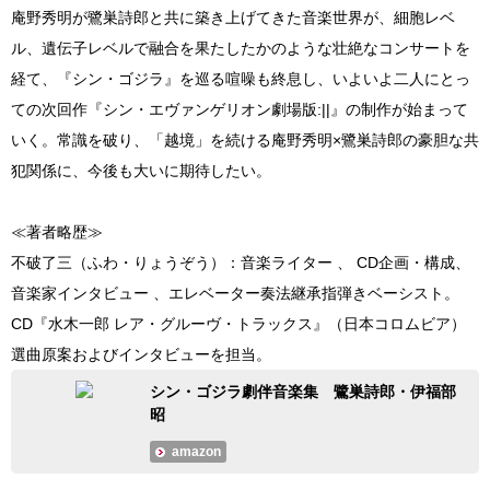
庵野秀明が鷺巣詩郎と共に築き上げてきた音楽世界が、細胞レベ
ル、遺伝子レベルで融合を果たしたかのような壮絶なコンサートを
経て、『シン・ゴジラ』を巡る喧噪も終息し、いよいよ二人にとっ
ての次回作『シン・エヴァンゲリオン劇場版:||』の制作が始まって
いく。常識を破り、「越境」を続ける庵野秀明×鷺巣詩郎の豪胆な共
犯関係に、今後も大いに期待したい。
≪著者略歴≫
不破了三（ふわ・りょうぞう）：音楽ライター 、 CD企画・構成、
音楽家インタビュー 、エレベーター奏法継承指弾きベーシスト。
CD『水木一郎 レア・グルーヴ・トラックス』（日本コロムビア）
選曲原案およびインタビューを担当。
シン・ゴジラ劇伴音楽集 鷺巣詩郎・伊福部
昭
amazon