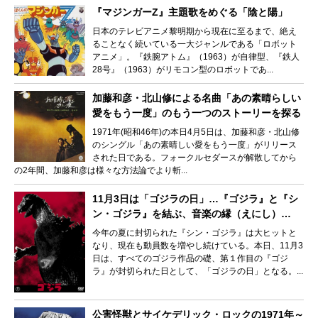
『マジンガーZ』主題歌をめぐる「陰と陽」
日本のテレビアニメ黎明期から現在に至るまで、絶え
ることなく続いている一大ジャンルである「ロボット
アニメ」。『鉄腕アトム』（1963）が自律型、『鉄人
28号』（1963）がリモコン型のロボットであ...
加藤和彦・北山修による名曲「あの素晴らしい
愛をもう一度」のもう一つのストーリーを探る
1971年(昭和46年)の本日4月5日は、加藤和彦・北山修
のシングル「あの素晴しい愛をもう一度」がリリース
された日である。フォークルセダースが解散してから
の2年間、加藤和彦は様々な方法論でより斬...
11月3日は「ゴジラの日」…『ゴジラ』と『シ
ン・ゴジラ』を結ぶ、音楽の縁（えにし）…
今年の夏に封切られた『シン・ゴジラ』は大ヒットと
なり、現在も動員数を増やし続けている。本日、11月3
日は、すべてのゴジラ作品の礎、第１作目の『ゴジ
ラ』が封切られた日として、「ゴジラの日」となる。...
公害怪獣とサイケデリック・ロックの1971年～