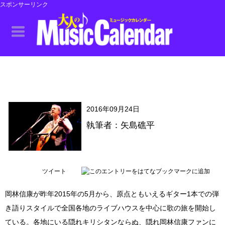
スポンサーリンク
2016年09月24日
執筆者：矢島礁平
ツイート
岡林信康が昨年2015年の5月から、原点ともいえるギター1本での弾
き語りスタイルで全国各地のライブハウスを中心に歌の旅を開始し
ている。各地にいる隠れキリシタンならぬ、隠れ岡林信康ファンに