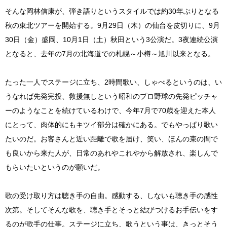
そんな岡林信康が、弾き語りというスタイルでは約30年ぶりとなる
秋の東北ツアーを開始する。9月29日（木）の仙台を皮切りに、9月
30日（金）盛岡、10月1日（土）秋田という3公演だ。3夜連続公演
となると、去年の7月の北海道での札幌～小樽～旭川以来となる。
たった一人でステージに立ち、2時間歌い、しゃべるというのは、い
うなれば先発完投、救援無しという昭和のプロ野球の先発ピッチャ
ーのようなことを続けているわけで、今年7月で70歳を迎えた本人
にとって、肉体的にもキツイ部分は確かにある。でもやっぱり歌い
たいのだ。お客さんと近い距離で歌を届け、笑い、ほんの束の間で
も良いから来た人が、日常のあれやこれやから解放され、楽しんで
もらいたいというのが願いだ。
歌の受け取り方は聴き手の自由。感動する、しないも聴き手の感性
次第。そしてそんな歌を、聴き手とそっと結びつけるお手伝いをす
るのが歌手の仕事。ステージに立ち、歌うという事は、きっとそう