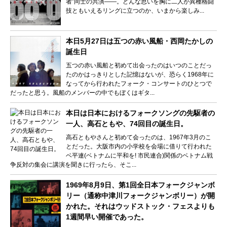
者”同士の共演――。どんな思いを胸に二人が異種格闘
技ともいえるリングに立つのか、いまから楽しみ...
本日5月27日は五つの赤い風船・西岡たかしの
誕生日
五つの赤い風船と初めて出会ったのはいつのことだっ
たのかはっきりとした記憶はないが、恐らく1968年に
なってから行われたフォーク・コンサートのひとつで
だったと思う。風船のメンバーの中でもぼくはギタ...
本日は日本におけるフォークソングの先駆者の
一人、高石ともや、74回目の誕生日。
高石ともやさんと初めて会ったのは、1967年3月のこ
とだった。大阪市内の小学校を会場に借りて行われた
ベ平連(ベトナムに平和を! 市民連合)関係のベトナム戦
争反対の集会に講演を聞きに行ったら、そこ...
1969年8月9日、第1回全日本フォークジャンボ
リー（通称中津川フォークジャンボリー）が開
かれた。それはウッドストック・フェスよりも
1週間早い開催であった。