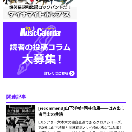
関連記事
[recommend]山下洋輔×岡林信康――はみ出し
者同士の共演
EXシアター六本木の独自企画であるクロスシリーズ。
第5弾は山下洋輔と岡林信康という類い稀な“はみ出し