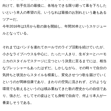
向けて、歌手生活の最後に、各地をできる限り廻って幕を下ろした
いという本人の希望の元、いうなれば最後のお別れという趣もある
ツアーだ。
今年2016年は3月から歌の旅を開始し、年間30本というスケジュー
ルとなっている。
それまではバンドを連れてホールでのライブ活動を続けていたが、
小さなライブハウスを中心に、たった一人きり、生ギターとハーモ
ニカのスタイルでステージに立つという決意に至るまでには、相当
なプレッシャーもあったはずだ。しかしながら、その時々で自分の
気持ちと状況からスタイルを模索し、変化させつつ歌を届けていく
というのが岡林信康であり、まわりの空気に流されず、どのような
環境でも歌えるというのは積み重ねてきた歌の歴史からの自信であ
り、強さだ。そしてその姿はとても身軽で自由で、何より本人が一
番楽しそうである。