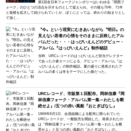
第1回全日本フォークジャンボリーはいわゆる「関西フ
ォーク」のひとつの頂点を示すものとして捉えられ、その後も70年、71年
と規模を拡大して続けられていくが、ぼくにとっては、終わりの始まりとし
て強く...
〝今〟という現実にむきあいながら〝明日〟の
見えない若者の心情をそのままに反映したアル
バムだった・・・はっぴいえんどのデビュー・
アルバム『はっぴいえんど』制作秘話
当時、URCレコードのはっぴいえんど担当デレクター
であった小倉エージによる、デビュー・アルバム『は
っぴいえんど』の制作秘話。夏の盛りに発表されたア
ルバムの多くは冬をテーマにした曲だった。
URCレコード、市販第１回配布。岡林信康『岡
林信康フォーク・アルバム第一集～わたしを断
絶せよ』/五つの赤い風船『おとぎばなし』
1969年8月1日、会員組織による配布に限られていた
URCレコードが、一般販売を開始した。発表されたの
は『岡林信康フォーク・アルバム第一集～わたしを断
罪せよ』と五つの赤い風船の『おとぎばなし』の...