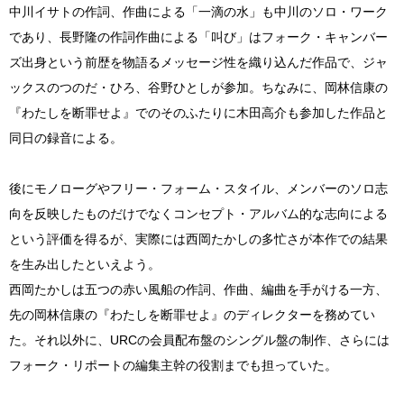
中川イサトの作詞、作曲による「一滴の水」も中川のソロ・ワーク
であり、長野隆の作詞作曲による「叫び」はフォーク・キャンバー
ズ出身という前歴を物語るメッセージ性を織り込んだ作品で、ジャ
ックスのつのだ・ひろ、谷野ひとしが参加。ちなみに、岡林信康の
『わたしを断罪せよ』でのそのふたりに木田高介も参加した作品と
同日の録音による。
後にモノローグやフリー・フォーム・スタイル、メンバーのソロ志
向を反映したものだけでなくコンセプト・アルバム的な志向による
という評価を得るが、実際には西岡たかしの多忙さが本作での結果
を生み出したといえよう。
西岡たかしは五つの赤い風船の作詞、作曲、編曲を手がける一方、
先の岡林信康の『わたしを断罪せよ』のディレクターを務めてい
た。それ以外に、URCの会員配布盤のシングル盤の制作、さらには
フォーク・リポートの編集主幹の役割までも担っていた。