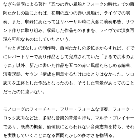
なぎら健壱による著作『五つの赤い風船とフォークの時代』での西
岡たかしの話によれば、初期の五つの赤い風船は、ライヴでの演
奏、また、収録にあたってはリハーサル時に入念に演奏形態、サウ
ンド作りに取り組み、収録した作品そのままを、ライヴでの演奏再
現を可能なものにしていたという。
『おとぎばなし』の制作時、西岡たかしの多忙さからすれば、すで
にレパートリーであり作品として完成されていた「まるで洪水のよ
うに」以外、新たに書いた作品を五つの赤い風船たらしめる編曲、
演奏形態、サウンド構成を用意するだけにゆとりはなかった。ソロ
志向を主体とした作品となったのも、そうした背景があってのこと
だったのに違いない。
モノローグのフィーチャー、フリー・フォームな演奏、フォーク・
ロック志向などは、多彩な音楽的背景を持ち、マルチ・プレイヤー
であり、既成の概念、価値観にとらわれない音楽志向を持ち、それ
を実践していくことになる西岡たかしの多才さを物語る。