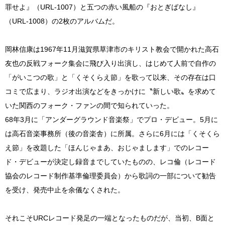
罪せよ』（URL-1007）と五つの赤い風船の『おとぎばなし』
（URL-1008）の2枚のアルバムだ。
岡林信康は1967年11月滋賀県草津市のキリスト教会で開かれた高石
友也の反戦フォーク集会に飛び入り出演し、はじめて人前で自作の
「がいこつの歌」と「くそくらえ節」を歌って以来、その存在は口
コミで広まり、ラジオ出演などをきっかけに〝新しい歌〟を求めて
いた関西のフォーク・ファンの間で知られていった。
68年3月に「アンダーグラウンド音楽祭」でプロ・デビュー。5月に
は高石音楽事務所（後の音楽舎）に所属。さらに6月には「くそくら
え節」を改題した「ほんじゃまあ、おじゃまします」でのレコー
ド・デビューが決定し録音までしていたものの、レコ倫（レコード
協会のレコード制作基準倫理委員会）から歌詞の一部について勧告
を受け、発売中止を余儀なくされた。
それこそURCレコード発足の一端となったものだが、当初、B面と