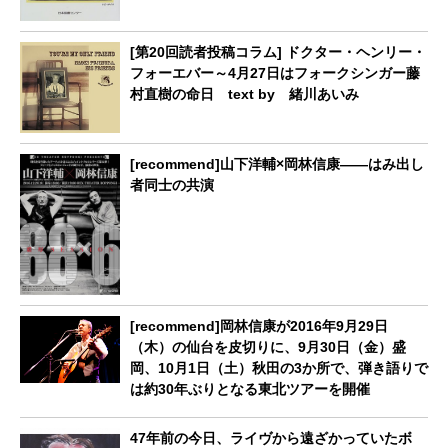
[第20回読者投稿コラム] ドクター・ヘンリー・
フォーエバー～4月27日はフォークシンガー藤
村直樹の命日 text by 緒川あいみ
[recommend]山下洋輔×岡林信康――はみ出し
者同士の共演
[recommend]岡林信康が2016年9月29日
（木）の仙台を皮切りに、9月30日（金）盛
岡、10月1日（土）秋田の3か所で、弾き語りで
は約30年ぶりとなる東北ツアーを開催
47年前の今日、ライヴから遠ざかっていたボ