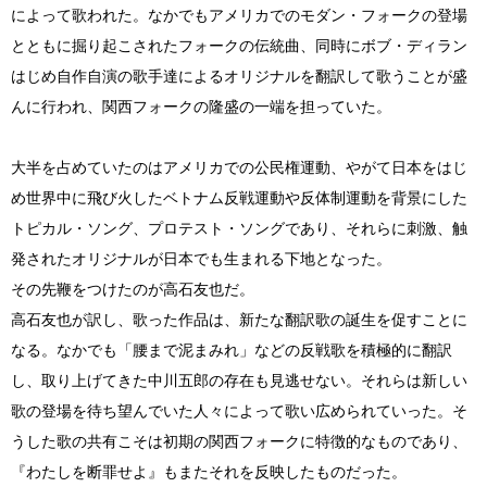
によって歌われた。なかでもアメリカでのモダン・フォークの登場
とともに掘り起こされたフォークの伝統曲、同時にボブ・ディラン
はじめ自作自演の歌手達によるオリジナルを翻訳して歌うことが盛
んに行われ、関西フォークの隆盛の一端を担っていた。
大半を占めていたのはアメリカでの公民権運動、やがて日本をはじ
め世界中に飛び火したベトナム反戦運動や反体制運動を背景にした
トピカル・ソング、プロテスト・ソングであり、それらに刺激、触
発されたオリジナルが日本でも生まれる下地となった。
その先鞭をつけたのが高石友也だ。
高石友也が訳し、歌った作品は、新たな翻訳歌の誕生を促すことに
なる。なかでも「腰まで泥まみれ」などの反戦歌を積極的に翻訳
し、取り上げてきた中川五郎の存在も見逃せない。それらは新しい
歌の登場を待ち望んでいた人々によって歌い広められていった。そ
うした歌の共有こそは初期の関西フォークに特徴的なものであり、
『わたしを断罪せよ』もまたそれを反映したものだった。