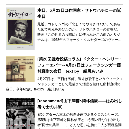
本日、5月23日は作詞家・サトウハチローの誕
生日
最近、コトリンゴの「悲しくてやりきれない」であら
ためて脚光を浴びたのが、サトウハチローの存在だ。
映画『この世界の片隅に』に使われたこの曲のオリジ
ナルは、1968年のフォーク・クルセダーズのヴァー...
[第20回読者投稿コラム] ドクター・ヘンリー・
フォーエバー～4月27日はフォークシンガー藤
村直樹の命日 text by 緒川あいみ
4月27日は、平日は医師、週末は歌手というウィークエ
ンドシンガーとして最後まで活動を続けた藤村直樹の
命日。享年62歳。text by 緒川あいみ
[recommend]山下洋輔×岡林信康――はみ出し
者同士の共演
EXシアター六本木の独自企画であるクロスシリーズ。
第5弾は山下洋輔と岡林信康という類い稀な“はみ出し
者”同士の共演――。どんな思いを胸に二人が異種格闘