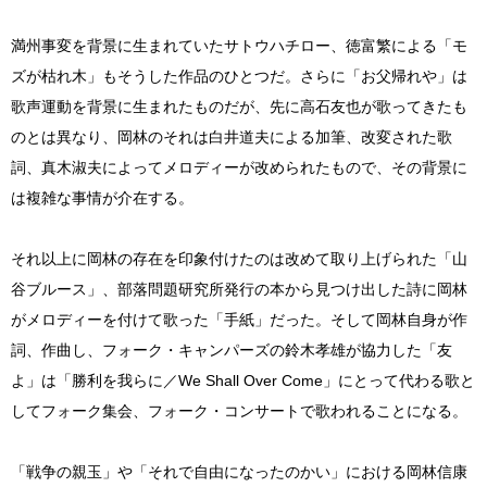
満州事変を背景に生まれていたサトウハチロー、徳富繁による「モ
ズが枯れ木」もそうした作品のひとつだ。さらに「お父帰れや」は
歌声運動を背景に生まれたものだが、先に高石友也が歌ってきたも
のとは異なり、岡林のそれは白井道夫による加筆、改変された歌
詞、真木淑夫によってメロディーが改められたもので、その背景に
は複雑な事情が介在する。
それ以上に岡林の存在を印象付けたのは改めて取り上げられた「山
谷ブルース」、部落問題研究所発行の本から見つけ出した詩に岡林
がメロディーを付けて歌った「手紙」だった。そして岡林自身が作
詞、作曲し、フォーク・キャンパーズの鈴木孝雄が協力した「友
よ」は「勝利を我らに／We Shall Over Come」にとって代わる歌と
してフォーク集会、フォーク・コンサートで歌われることになる。
「戦争の親玉」や「それで自由になったのかい」における岡林信康