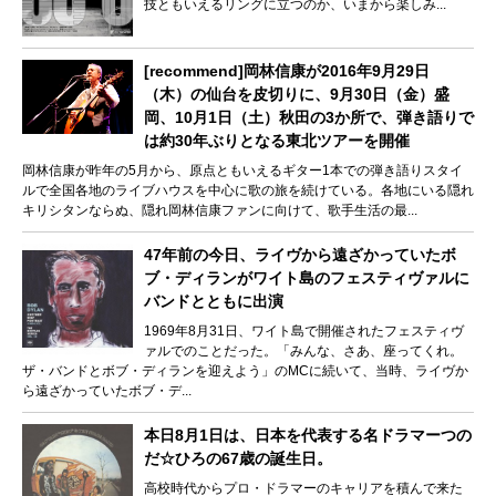
技ともいえるリングに立つのか、いまから楽しみ...
[recommend]岡林信康が2016年9月29日
（木）の仙台を皮切りに、9月30日（金）盛
岡、10月1日（土）秋田の3か所で、弾き語りで
は約30年ぶりとなる東北ツアーを開催
岡林信康が昨年の5月から、原点ともいえるギター1本での弾き語りスタイ
ルで全国各地のライブハウスを中心に歌の旅を続けている。各地にいる隠れ
キリシタンならぬ、隠れ岡林信康ファンに向けて、歌手生活の最...
47年前の今日、ライヴから遠ざかっていたボ
ブ・ディランがワイト島のフェスティヴァルに
バンドとともに出演
1969年8月31日、ワイト島で開催されたフェスティヴ
ァルでのことだった。「みんな、さあ、座ってくれ。
ザ・バンドとボブ・ディランを迎えよう」のMCに続いて、当時、ライヴか
ら遠ざかっていたボブ・デ...
本日8月1日は、日本を代表する名ドラマーつの
だ☆ひろの67歳の誕生日。
高校時代からプロ・ドラマーのキャリアを積んで来た