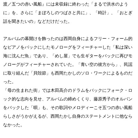
渡／五つの赤い風船』には未収録に終わった「まるで洪水のよう
に」を、さらに「まぼろしのつばさと共に」、「時計」、「おとぎ
話を聞きたいの」などだけだった。
アルバムの幕開けを飾ったのは西岡自身によるフリー・フォーム的
なピアノをバックにしたモノローグをフィーチャーした「私は深い
海に沈んだ魚」であり、「めし屋」でも生ギターをバックに再びモ
ノローグがフィーチャーされていた。「青い空の彼方から」、民謡
に取り組んだ「貝殻節」も西岡たかしのソロ・ワークによるものだ
った。
「母の生まれた街」では木田高介のドラムをバックにフォーク・ロ
ック的な志向を見せ、アルバムの締めくくり、藤原秀子のオルバン
をバックした「唄」も、その歌詞やメロディーこそ五つの赤い風船
らしさがうかがえるが、西岡たかし自身のステートメントに他なら
なかった。