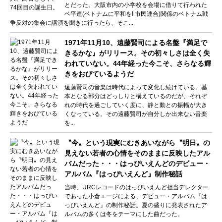
とだった。大阪市内の小学校を会場に借りて行われた
ベ平連(ベトナムに平和を! 市民連合)関係のベトナム戦
争反対の集会に講演を聞きに行ったら、そこ...
1971年11月10、遠藤賢司による名盤『満足で
きるかな』がリリース。その初々しさは全く失
われていない。44年経った今こそ、さらなる輝
きをおびているようだ
遠藤賢司の音楽は時代によって変化し続けている。基
本となる部分はどっしりと構えているのだが、それぞ
れの時代を過ごしていく度に、静と動との振幅が大き
くなっている。その遠藤賢司が自分しか出来ない音楽
を...
〝今〟という現実にむきあいながら〝明日〟の
見えない若者の心情をそのままに反映したアル
バムだった・・・はっぴいえんどのデビュー・
アルバム『はっぴいえんど』制作秘話
当時、URCレコードのはっぴいえんど担当デレクター
であった小倉エージによる、デビュー・アルバム『は
っぴいえんど』の制作秘話。夏の盛りに発表されたア
ルバムの多くは冬をテーマにした曲だった。