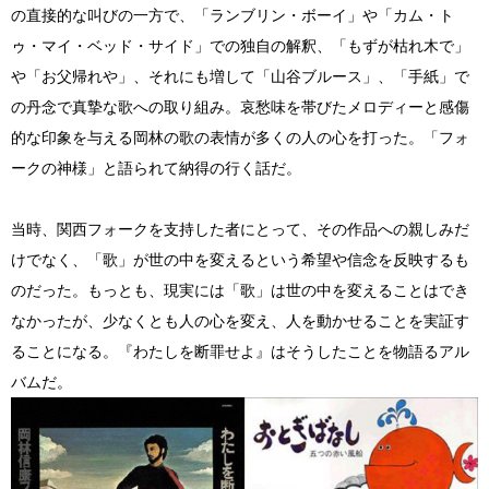
の直接的な叫びの一方で、「ランブリン・ボーイ」や「カム・ト
ゥ・マイ・ベッド・サイド」での独自の解釈、「もずが枯れ木で」
や「お父帰れや」、それにも増して「山谷ブルース」、「手紙」で
の丹念で真摯な歌への取り組み。哀愁味を帯びたメロディーと感傷
的な印象を与える岡林の歌の表情が多くの人の心を打った。「フォ
ークの神様」と語られて納得の行く話だ。
当時、関西フォークを支持した者にとって、その作品への親しみだ
けでなく、「歌」が世の中を変えるという希望や信念を反映するも
のだった。もっとも、現実には「歌」は世の中を変えることはでき
なかったが、少なくとも人の心を変え、人を動かせることを実証す
ることになる。『わたしを断罪せよ』はそうしたことを物語るアル
バムだ。