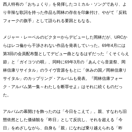
西人特有の「おちょくり」を発揮したコミカル・ソングであり、よ
り辛辣な歌詞を持った作品も岡林の存在を印象付け、やがて「反戦
フォークの旗手」として語られる要因ともなる。
メジャー・レーベルのビクターからデビューした岡林だが、URCか
らはレコ倫から干渉されない作品を発表していった。69年4月には
第3回の会員配布盤としてデビュー曲となるはずだった「くそくらえ
節」と「ガイコツの唄」、同時に69年3月の「あんぐら音楽祭、岡
林信康リサイタル」のライヴ音源をもとに「休みの国／岡林信康リ
サイタル」のカップリング・アルバムも発表。『岡林信康フォー
ク・アルバム第一集～わたしを断罪せよ』はそれに続くものだっ
た。
アルバムの幕開けを飾ったのは「今日をこえて」。親、すなわち旧
態依然とした価値観を「昨日」として反抗し、それを超える「今
日」をめざしながら、自身も「親」になれば乗り越えられる「昨