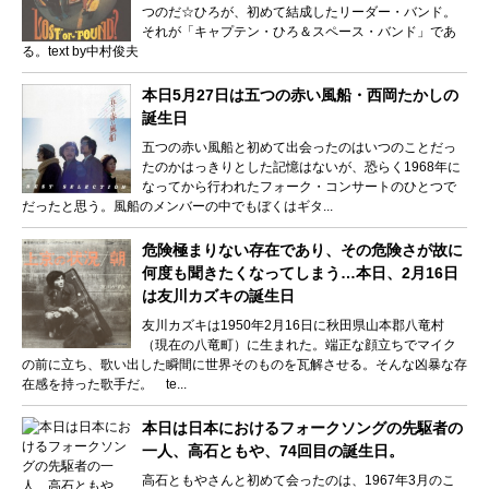
つのだ☆ひろが、初めて結成したリーダー・バンド。
それが「キャプテン・ひろ＆スペース・バンド」であ
る。text by中村俊夫
本日5月27日は五つの赤い風船・西岡たかしの
誕生日
五つの赤い風船と初めて出会ったのはいつのことだっ
たのかはっきりとした記憶はないが、恐らく1968年に
なってから行われたフォーク・コンサートのひとつで
だったと思う。風船のメンバーの中でもぼくはギタ...
危険極まりない存在であり、その危険さが故に
何度も聞きたくなってしまう…本日、2月16日
は友川カズキの誕生日
友川カズキは1950年2月16日に秋田県山本郡八竜村
（現在の八竜町）に生まれた。端正な顔立ちでマイク
の前に立ち、歌い出した瞬間に世界そのものを瓦解させる。そんな凶暴な存
在感を持った歌手だ。 te...
本日は日本におけるフォークソングの先駆者の
一人、高石ともや、74回目の誕生日。
高石ともやさんと初めて会ったのは、1967年3月のこ