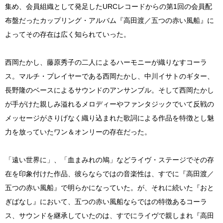
集め、会員組織として発足したURCレコードからの第1回の会員配
布盤だったカップリング・アルバム『高田渡／五つの赤い風船』に
よってその存在は広く知られていった。
西岡たかし、藤原秀子の二人によるハーモニーが織りなすコーラ
ス。マルチ・プレイヤーである西岡たかし、中川イサトのギター、
長野隆のベースによるサウンドのアンサンブル。そして西岡たかし
が手がけた親しみ溢れるメロディーやファンタジックでいて反戦の
メッセージがさりげなく織り込まれた歌詞による作品を特徴とし魅
力を放っていたワン＆オンリーの存在だった。
「遠い世界に」、「血まみれの鳩」などライヴ・ステージでその存
在を印象付けた作品、彼らならではの音楽性は、すでに『高田渡／
五つの赤い風船』で明らかになっていた。が、それに続いた『おと
ぎばなし』において、五つの赤い風船ならではの特徴あるコーラ
ス、サウンドを継承していたのは、すでにライヴで親しまれ『高田