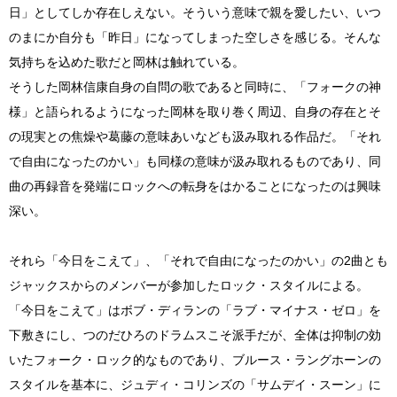
日」としてしか存在しえない。そういう意味で親を愛したい、いつ
のまにか自分も「昨日」になってしまった空しさを感じる。そんな
気持ちを込めた歌だと岡林は触れている。
そうした岡林信康自身の自問の歌であると同時に、「フォークの神
様」と語られるようになった岡林を取り巻く周辺、自身の存在とそ
の現実との焦燥や葛藤の意味あいなども汲み取れる作品だ。「それ
で自由になったのかい」も同様の意味が汲み取れるものであり、同
曲の再録音を発端にロックへの転身をはかることになったのは興味
深い。
それら「今日をこえて」、「それで自由になったのかい」の2曲とも
ジャックスからのメンバーが参加したロック・スタイルによる。
「今日をこえて」はボブ・ディランの「ラブ・マイナス・ゼロ」を
下敷きにし、つのだひろのドラムスこそ派手だが、全体は抑制の効
いたフォーク・ロック的なものであり、ブルース・ラングホーンの
スタイルを基本に、ジュディ・コリンズの「サムデイ・スーン」に