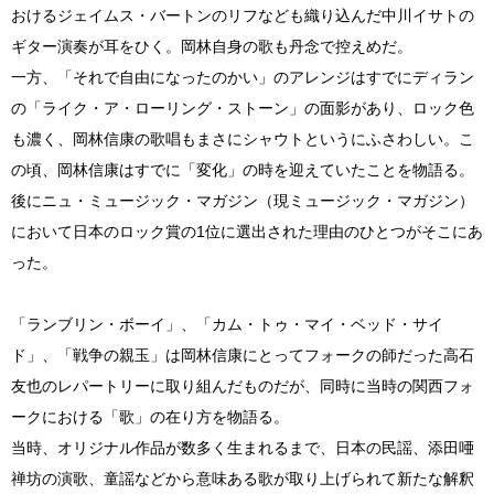
おけるジェイムス・バートンのリフなども織り込んだ中川イサトの
ギター演奏が耳をひく。岡林自身の歌も丹念で控えめだ。
一方、「それで自由になったのかい」のアレンジはすでにディラン
の「ライク・ア・ローリング・ストーン」の面影があり、ロック色
も濃く、岡林信康の歌唱もまさにシャウトというにふさわしい。こ
の頃、岡林信康はすでに「変化」の時を迎えていたことを物語る。
後にニュ・ミュージック・マガジン（現ミュージック・マガジン）
において日本のロック賞の1位に選出された理由のひとつがそこにあ
った。
「ランブリン・ボーイ」、「カム・トゥ・マイ・ベッド・サイ
ド」、「戦争の親玉」は岡林信康にとってフォークの師だった高石
友也のレパートリーに取り組んだものだが、同時に当時の関西フォ
ークにおける「歌」の在り方を物語る。
当時、オリジナル作品が数多く生まれるまで、日本の民謡、添田唖
禅坊の演歌、童謡などから意味ある歌が取り上げられて新たな解釈