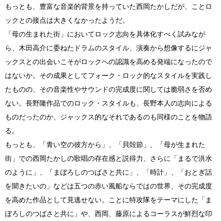
もっとも、豊富な音楽的背景を持っていた西岡たかしだが、ことロ
ックとの接点は大きくなかったようだ。
「母の生まれた街」においてロック志向を具体化すべく試みなが
ら、木田高介に委ねたドラムのスタイル、演奏から想像するにジャ
ックスとの出会いこそがロックへの認識を高める発端になったので
はないか。その成果としてフォーク・ロック的なスタイルを実践し
たものの、その音楽性やサウンドの完成度に関しては脆弱さを否め
ない。長野隆作品でのロック・スタイルも、長野本人の志向による
ものだったのか、ジャックス的なそれであるのも同様のことを物語
る。
もっとも、「青い空の彼方から」、「貝殻節」、「母が生まれた
街」での西岡たかしの歌唱の存在感と説得力、さらに「まるで洪水
のように」、「まぼろしのつばさと共に」、「時計」、「おとぎ話
を聞きたいの」などは五つの赤い風船ならではの世界、その完成度
を高めた作品として見逃せない。ことに特攻隊をテーマにした「ま
ぼろしのつばさと共に」や、西岡、藤原によるコーラスが鮮烈な印