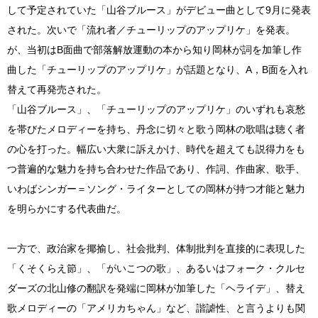
して予定されていた「山谷ブルース」がデビュー曲として9月に発表
された。次いで「流れ者／チューリップのアップリケ」を発表。
が、当初はB面曲で部落解放運動の本から知り岡林が詞を加筆し作
曲した「チューリップのアップリケ」が話題となり、A，B面を入れ
替えて再発売された。
「山谷ブルース」、「チューリップのアップリケ」のいずれも哀愁
を帯びたメロディーを持ち、丹念に切々と歌う岡林の歌唱は聴く者
の心を打った。幅広い大衆に訴えかけ、時代を超えても説得力をも
つ普遍的な魅力を持ち合わせた作品であり、作詞、作曲家、歌手、
いわばシンガー＝ソング・ライターとしての岡林が持つ才能と魅力
を明らかにする代表曲だ。
一方で、政治家を揶揄し、社会批判、体制批判を直接的に表現した
「くそくらえ節」、「がいこつの歌」、あるいはフォーク・クルセ
ダーズの北山修の翻訳を発端に岡林が加筆した「ヘライデ」、替え
歌メロディーの「アメリカちゃん」など、諧謔性、と言うよりも関