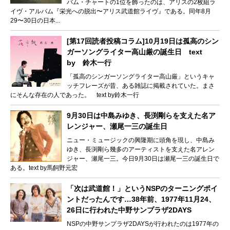
バム・チャートの1位を飾ったのは、アリスの2枚組ラ
イヴ・アルバム『栄光への脱出〜アリス武道館ライヴ』である。同年8月
29〜30日の日本...
[第17回読者投稿コラム]10月19日は孤高のシン
ガーソングライター高山厳の誕生日 text
by 鈴木一行
「孤高のシンガーソングライター高山厳」というキャ
ッチフレーズが昔、ある雑誌に掲載されていた。まさ
にそんな存在の人であった。 text by鈴木一行
9月30日は中島みゆき、長渕剛らを支えた名ア
レンジャー、瀬尾一三の誕生日
ニュー・ミュージックの興隆期に頭角を現し、中島み
ゆき、長渕剛ら幾多のアーティストを支えた名アレン
ジャー、瀬尾一三。今日9月30日は瀬尾一三の誕生日で
ある。text by馬飼野元宏
「次は武道館！」というNSPのターニングポイ
ントだったんです…38年前、1977年11月24、
26日に行われた中野サンプラザ2DAYS
NSPの中野サンプラザ2DAYSが行われたのは1977年の