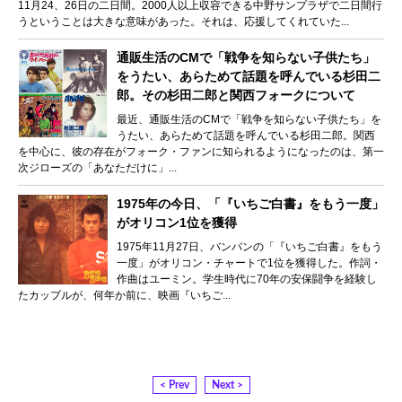
11月24、26日の二日間。2000人以上収容できる中野サンプラザで二日間行
うということは大きな意味があった。それは、応援してくれていた...
通販生活のCMで「戦争を知らない子供たち」
をうたい、あらためて話題を呼んでいる杉田二
郎。その杉田二郎と関西フォークについて
最近、通販生活のCMで「戦争を知らない子供たち」を
うたい、あらためて話題を呼んでいる杉田二郎。関西
を中心に、彼の存在がフォーク・ファンに知られるようになったのは、第一
次ジローズの「あなただけに」...
1975年の今日、「『いちご白書』をもう一度」
がオリコン1位を獲得
1975年11月27日、バンバンの「『いちご白書』をもう
一度」がオリコン・チャートで1位を獲得した。作詞・
作曲はユーミン。学生時代に70年の安保闘争を経験し
たカップルが、何年か前に、映画『いちご...
< Prev
Next >