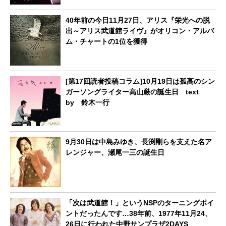
40年前の今日11月27日、アリス『栄光への脱
出～アリス武道館ライヴ』がオリコン・アルバ
ム・チャートの1位を獲得
[第17回読者投稿コラム]10月19日は孤高のシン
ガーソングライター高山厳の誕生日 text
by 鈴木一行
9月30日は中島みゆき、長渕剛らを支えた名ア
レンジャー、瀬尾一三の誕生日
「次は武道館！」というNSPのターニングポイ
ントだったんです…38年前、1977年11月24、
26日に行われた中野サンプラザ2DAYS