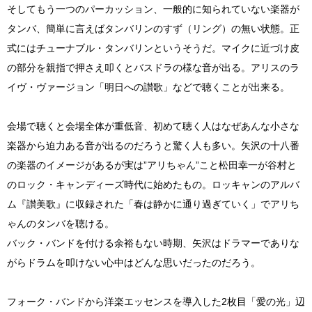
そしてもう一つのパーカッション、一般的に知られていない楽器が
タンバ、簡単に言えばタンバリンのすず（リング）の無い状態。正
式にはチューナブル・タンバリンというそうだ。マイクに近づけ皮
の部分を親指で押さえ叩くとバスドラの様な音が出る。アリスのラ
イヴ・ヴァージョン「明日への讃歌」などで聴くことが出来る。
会場で聴くと会場全体が重低音、初めて聴く人はなぜあんな小さな
楽器から迫力ある音が出るのだろうと驚く人も多い。矢沢の十八番
の楽器のイメージがあるが実は”アリちゃん”こと松田幸一が谷村と
のロック・キャンディーズ時代に始めたもの。ロッキャンのアルバ
ム『讃美歌』に収録された「春は静かに通り過ぎていく」でアリち
ゃんのタンバを聴ける。
バック・バンドを付ける余裕もない時期、矢沢はドラマーでありな
がらドラムを叩けない心中はどんな思いだったのだろう。
フォーク・バンドから洋楽エッセンスを導入した2枚目「愛の光」辺