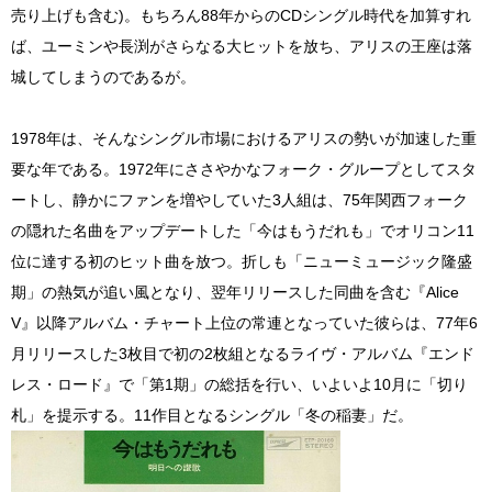
売り上げも含む)。もちろん88年からのCDシングル時代を加算すれ
ば、ユーミンや長渕がさらなる大ヒットを放ち、アリスの王座は落
城してしまうのであるが。
1978年は、そんなシングル市場におけるアリスの勢いが加速した重
要な年である。1972年にささやかなフォーク・グループとしてスタ
ートし、静かにファンを増やしていた3人組は、75年関西フォーク
の隠れた名曲をアップデートした「今はもうだれも」でオリコン11
位に達する初のヒット曲を放つ。折しも「ニューミュージック隆盛
期」の熱気が追い風となり、翌年リリースした同曲を含む『Alice
V』以降アルバム・チャート上位の常連となっていた彼らは、77年6
月リリースした3枚目で初の2枚組となるライヴ・アルバム『エンド
レス・ロード』で「第1期」の総括を行い、いよいよ10月に「切り
札」を提示する。11作目となるシングル「冬の稲妻」だ。