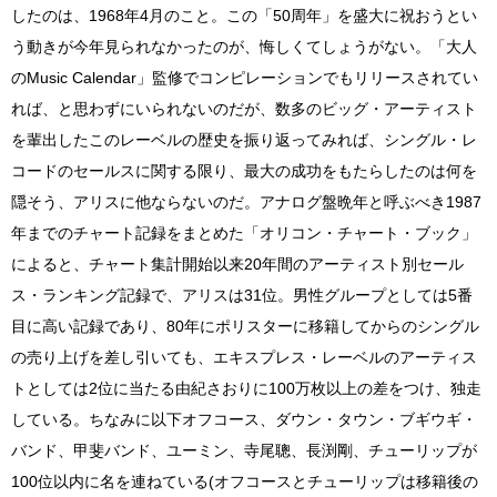
したのは、1968年4月のこと。この「50周年」を盛大に祝おうとい
う動きが今年見られなかったのが、悔しくてしょうがない。「大人
のMusic Calendar」監修でコンピレーションでもリリースされてい
れば、と思わずにいられないのだが、数多のビッグ・アーティスト
を輩出したこのレーベルの歴史を振り返ってみれば、シングル・レ
コードのセールスに関する限り、最大の成功をもたらしたのは何を
隠そう、アリスに他ならないのだ。アナログ盤晩年と呼ぶべき1987
年までのチャート記録をまとめた「オリコン・チャート・ブック」
によると、チャート集計開始以来20年間のアーティスト別セール
ス・ランキング記録で、アリスは31位。男性グループとしては5番
目に高い記録であり、80年にポリスターに移籍してからのシングル
の売り上げを差し引いても、エキスプレス・レーベルのアーティス
トとしては2位に当たる由紀さおりに100万枚以上の差をつけ、独走
している。ちなみに以下オフコース、ダウン・タウン・ブギウギ・
バンド、甲斐バンド、ユーミン、寺尾聰、長渕剛、チューリップが
100位以内に名を連ねている(オフコースとチューリップは移籍後の