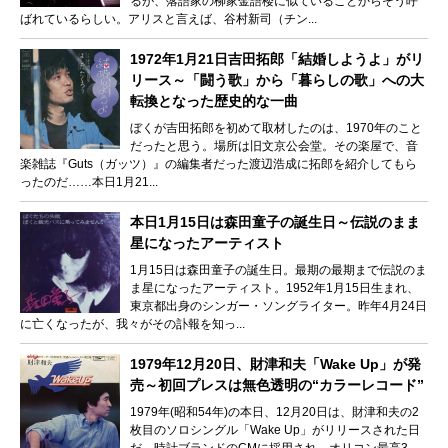
るが、落語家の柳家金語楼に似ていることからそう呼
ばれているらしい。アリスと言えば、谷村新司（チン...
1972年1月21日吉田拓郎「結婚しようよ」がリ
リース～「闘う歌」から「暮らしの歌」への大
転換となった歴史的な一曲
ぼくが吉田拓郎を初めて取材したのは、1970年のこと
だったと思う。場所は旧文京公会堂。その楽屋で、音
楽雑誌『Guts（ガッツ）』の編集者だった渡辺浩成に拓郎を紹介してもら
ったのだ……本日1月21...
本日1月15日は森田童子の誕生日～伝説のまま
星になったアーティスト
1月15日は森田童子の誕生日。最期の最期まで伝説のま
ま星になったアーティスト。1952年1月15日生まれ、
東京都出身のシンガー・ソングライター。昨年4月24日
に亡くなったが、我々がその訃報を知っ...
1979年12月20日、財津和夫「Wake Up」が発
売～初回プレスは無色透明の“カラーレコード”
1979年(昭和54年)の本日、12月20日は、財津和夫の2
枚目のソロシングル「Wake Up」がリリースされた日
だ。時計ブランドのCMに採用され、オリコン最高3