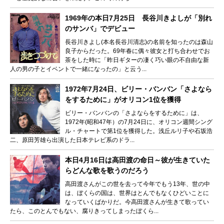
1969年の本日7月25日 長谷川きよしが「別れ
のサンバ」でデビュー
長谷川きよし(本名長谷川清志)の名前を知ったのは森山
良子からだった。69年春に偶々彼女と打ち合わせでお
茶をした時に「昨日ギターの凄く巧い眼の不自由な新
人の男の子とイベントで一緒になったの」と云う...
1972年7月24日、ビリー・バンバン「さよなら
をするために」がオリコン1位を獲得
ビリー・バンバンの「さよならをするために」は、
1972年(昭和47年）の7月24日に、オリコン週間シング
ル・チャートで第1位を獲得した。浅丘ルリ子や石坂浩
二、原田芳雄ら出演した日本テレビ系のドラ...
本日4月16日は高田渡の命日～彼が生きていた
らどんな歌を歌うのだろう
高田渡さんがこの世を去って今年でもう13年、世の中
は、ぼくらの国は、世界はとんでもなくひどいことに
なっていくばかりだ。今高田渡さんが生きて歌ってい
たら、このとんでもない、腐りきってしまったぼくら...