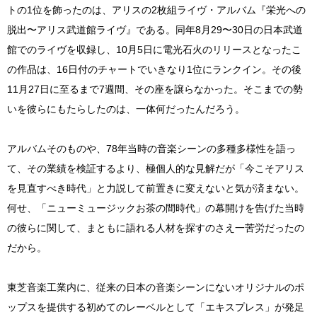
トの1位を飾ったのは、アリスの2枚組ライヴ・アルバム『栄光への
脱出〜アリス武道館ライヴ』である。同年8月29〜30日の日本武道
館でのライヴを収録し、10月5日に電光石火のリリースとなったこ
の作品は、16日付のチャートでいきなり1位にランクイン。その後
11月27日に至るまで7週間、その座を譲らなかった。そこまでの勢
いを彼らにもたらしたのは、一体何だったんだろう。
アルバムそのものや、78年当時の音楽シーンの多種多様性を語っ
て、その業績を検証するより、極個人的な見解だが「今こそアリス
を見直すべき時代」と力説して前置きに変えないと気が済まない。
何せ、「ニューミュージックお茶の間時代」の幕開けを告げた当時
の彼らに関して、まともに語れる人材を探すのさえ一苦労だったの
だから。
東芝音楽工業内に、従来の日本の音楽シーンにないオリジナルのポ
ップスを提供する初めてのレーベルとして「エキスプレス」が発足