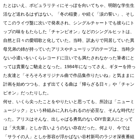
たとはいえ、ポピュラリティにそっぽを向いてちゃ、明朗な学生生
活など送れるはずはない。「冬の稲妻」や続く「涙の誓い」、そし
てこのライヴ盤に次いで発表され、シングルチャートでも彼らにト
ップの味をもたらした「チャンピオン」などのシングルヒットは、
自然と日々の愛唱歌と化していた。当時、訳ありで同居していた異
母兄弟の姉が持っていたアリスやチューリップのテープは、当時少
ない小遣いをいくらレコードに注いでも満たされなかった筆者にと
っては貴重なご馳走となった。1984年になってさえ、ギターを持っ
た友達と「そろそろオリジナル曲で作品集作りたいね」と気ままに
計画を始めつつも、まず出てくる曲は「帰らざる日々」や「チャン
ピオン」だったりした。
何せ、いくら尖ったことをやりたいと思っても、所詮は「ニューミ
ュージック」という枠組みに入れられるのが必至な、そんな時代だ
った。アリスはそんな、出しゃばる勇気のないDIY音楽人にとって
は「大先輩」としか言いようのない存在だった。何より、今では
「サライの人」としか形容が浮かばない谷村新司のラジオ深夜番組