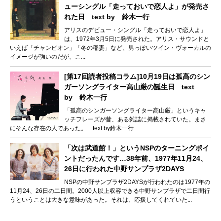
ューシングル「走っておいで恋人よ」が発売さ
れた日 text by 鈴木一行
アリスのデビュー・シングル「走っておいで恋人よ」
は、1972年3月5日に発売された。アリス・サウンドと
いえば「チャンピオン」「冬の稲妻」など、男っぽいツイン・ヴォーカルの
イメージが強いのだが、こ...
[第17回読者投稿コラム]10月19日は孤高のシン
ガーソングライター高山厳の誕生日 text
by 鈴木一行
「孤高のシンガーソングライター高山厳」というキャ
ッチフレーズが昔、ある雑誌に掲載されていた。まさ
にそんな存在の人であった。 text by鈴木一行
「次は武道館！」というNSPのターニングポイ
ントだったんです…38年前、1977年11月24、
26日に行われた中野サンプラザ2DAYS
NSPの中野サンプラザ2DAYSが行われたのは1977年の
11月24、26日の二日間。2000人以上収容できる中野サンプラザで二日間行
うということは大きな意味があった。それは、応援してくれていた...