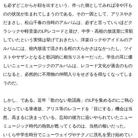
も必ずどこからか顔を出すという、作った側としてみれば冷や汗も
のの状況が生まれてしまうのである。その一因として、アリスやさ
だまさし、松山千春の当時のアルバムは、必ずと言っていいほどク
ラシックや軽音楽のLPレコードと並び、中学・高校の放送室に常駐
していたという実情は挙げておきたい。洋楽ロックやアイドルのア
ルバムには、校内放送で流される程の大らかさはなかったし、ツイ
ストやサザンとなると歌詞的に相当リスキーだった。学生の耳に優
しいニューミュージックのアルバムは、レコード文化が過去のもの
になると、必然的に不用物の仲間入りをせざるを得なくなってしま
うのだ。
しかし、である。近年「歌のない歌謡曲」のLPを集めるのにご執心
となっている筆者故、アリス等のレコードを「目にする」機会は当
然、高まるに決まっている。忘却の彼方に追いやられていたニュー
ミュージック時代の熱気が甦ってくるのは、当然の報いだった。
いくら中学生時分でニューウェイヴやテクノに洗礼を受け始めてい