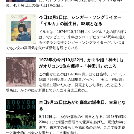
位、45万枚以上の売り上げを記録...
今日12月3日は、シンガー・ソングライター
「イルカ」の誕生日。68歳となる
イルカは、1974年10月25日にシングル「あの頃のぼく
は」でデビュー。来年はソロ・デビュー45周年を迎え
るベテラン女性シンガー・ソングライターだ。いつま
でも少女の雰囲気を失わず活動を続けている...
1973年の今日10月22日、かぐや姫「神田川」
がオリコン1位を獲得～「神田川」のころ
この曲が出たのは1973年9月。ぼくは当時、アイドル
雑誌『月刊明星』の編集者だった。 実は「神田川」
を最初に聴いたのは、発売より少し前だったと思う。
場所は、かぐや姫が所属していたユイ音楽工房の...
本日9月12日はあがた森魚の誕生日。古希とな
る
9月12日は、あがた森魚の生誕日となる。1948年(昭和
23年）に北海道の留萌市で産声をあげた。明治大学に
進学、東京での暮らしを始めるのだが、ここで鈴木慶
一と歴史的な出会いを果たす。この時の待ち...