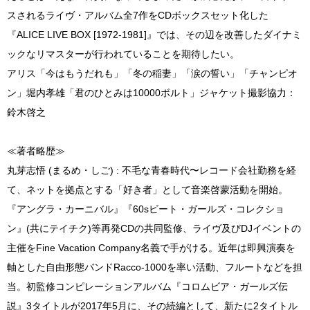
スされるライヴ・アルバム全7作をCDボックスセット化した
『ALICE LIVE BOX [1972-1981]』では、その辺を改善したダイナミ
ックなリマスターが行われていることを期待したい。
アリス「今はもうだれも」「冬の稲妻」「涙の誓い」「チャンピオ
ン」堀内孝雄「君のひとみは10000ボルト」ジャケット撮影協力：
鈴木啓之
≪著者略歴≫
丸芽志悟 (まるめ・しご) : 不毛な青春時代〜レコード会社勤務を経
て、ネットを拠点とする「好き者」として音楽啓蒙活動を開始。
『アングラ・カーニバル』『60sビート・ガールズ・コレクショ
ン』(共にテイチク)等再発CDの共同監修、ライヴ及びDJイベントの
主催をFine Vacation Company名義で手がける。近年は即興演奏を
軸とした自由形態バンドRacco-1000を率い活動、フルートなどを担
当。初監修コンピレーションアルバム『コロムビア・ガールズ伝
説』3タイトルが2017年5月に、その続編として、新たに2タイトル