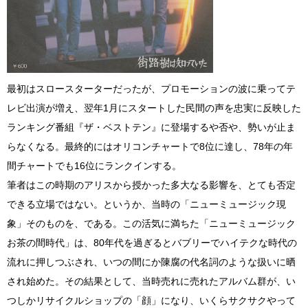
最初はスロースターターだったが、プロモーションの波に乗ってテ
レビ出演が増え、翌年1月にスタートした民間の声を忠実に反映した
ランキング番組『ザ・ベストテン』に登場するや否や、勢いが止ま
らなくなる。最終的にはオリコンチャートで8位に達し、78年の年
間チャートでも16位にランクインする。
筆者はこの時期のアリスから授かった多大なる影響を、とても否定
できる立場ではない。というか、当時の「ニューミュージック現
象」そのものを、である。この活気に満ちた「ニューミュージック
お茶の間時代」は、80年代を過ぎるとバブリーでハイテクな時代の
流れに押しつぶされ、いつの間にか陳腐の代名詞のような扱いに晒
され始めた。その結果として、当時売れに売れたアルバム群が、い
つしかリサイクルショップの「顔」になり、いくらサクサクやって