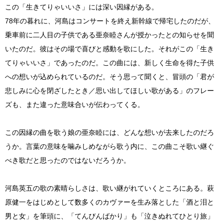
この「生きてりゃいいさ」には深い因縁がある。
78年の暮れに、河島はコンサートを終え新幹線で帰宅したのだが、
乗車前に二人目の子供である亜奈睦さんが授かったとの知らせを聞
いたのだ。彼はその場で喜びと感動を歌にした。それがこの「生き
てりゃいいさ」であったのだ。この曲には、新しく生命を得た子供
への想いが込められているのだ。そう思って聞くと、冒頭の「君が
悲しみに心を閉ざしたとき／思い出してほしい歌がある」のフレー
ズも、また違った意味合いが伝わってくる。
この因縁の曲を歌う娘の亜奈睦には、どんな想いが去来したのだろ
うか。言葉の意味を噛みしめながら歌う内に、この曲こそ歌い継ぐ
べき歌だと思ったのではないだろうか。
河島英五の歌の素晴らしさは、歌い継がれていくところにある。萩
原健一をはじめとして数多くのカヴァーを生み落とした「酒と泪と
男と女」を筆頭に、「てんびんばかり」も「泣きぬれてひとり旅」