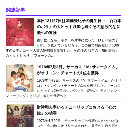
関連記事
本日12月27日は加藤登紀子の誕生日～「百万本
のバラ」の大ヒット以降も続くその意欲的な音
楽への冒険
古い世代なら、ギターを片手に歌った「ひとり寝の子
守唄」を覚えているだろう。この曲で加藤登紀子は69
年の日本レコード大賞の歌唱賞を受賞した。その後の71年の「知床旅情」
のヒットもあり、”フォークの...
1978年7月3日、サーカス「Mr.サマータイム」
がオリコン・チャートの1位を獲得
1978年7月3日、サーカスの「Mr.サマータイム」がオリ
コン・シングル・チャートの1位を獲得した。サーカス
にとっては2枚目のシングルで、翌年の「アメリカン・
フィーリング」と並び、彼らの代表作と...
財津和夫率いるチューリップにおける「心の
旅」の功罪
1973年4月20日、チューリップの代表曲のひとつとな
った「心の旅」がリリースされた。発売から数か月か