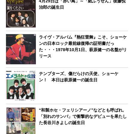
4月29日は「赤い鳥」～「紙ふうせん」後藤悦
治郎の誕生日
ライヴ・アルバム『熱狂雷舞』こそ、ショーケ
ンの日本ロック最前線復帰の証明書だっ
た・・・1978年10月1日、萩原健一の名盤がリ
リース
テンプターズ、傷だらけの天使、ショーケ
ン！ 本日は萩原健一の誕生日
“和製ホセ・フェリシアーノ”などとも呼ばれ,
「別れのサンバ」で衝撃的なデビューを果たし
た長谷川きよしの誕生日