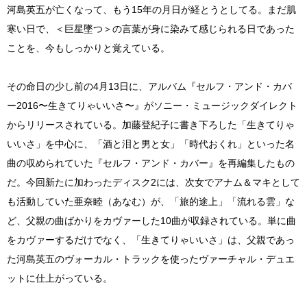
河島英五が亡くなって、もう15年の月日が経とうとしてる。まだ肌
寒い日で、＜巨星墜つ＞の言葉が身に染みて感じられる日であった
ことを、今もしっかりと覚えている。
その命日の少し前の4月13日に、アルバム『セルフ・アンド・カバ
ー2016〜生きてりゃいいさ〜』がソニー・ミュージックダイレクト
からリリースされている。加藤登紀子に書き下ろした「生きてりゃ
いいさ」を中心に、「酒と泪と男と女」「時代おくれ」といった名
曲の収められていた『セルフ・アンド・カバー』を再編集したもの
だ。今回新たに加わったディスク2には、次女でアナム＆マキとして
も活動していた亜奈睦（あなむ）が、「旅的途上」「流れる雲」な
ど、父親の曲ばかりをカヴァーした10曲が収録されている。単に曲
をカヴァーするだけでなく、「生きてりゃいいさ」は、父親であっ
た河島英五のヴォーカル・トラックを使ったヴァーチャル・デュエ
ットに仕上がっている。