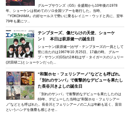
グループサウンズ（GS）全盛期から10年後の1978
年、ショーケンは初めてのソロ全国ツアーを敢行した。当時、
『YOKOHAMA』の好セールスで勢いに乗るレイニー・ウッドと共に、翌年
79年も夏にツ...
テンプターズ、傷だらけの天使、ショーケ
ン！ 本日は萩原健一の誕生日
ショーケン(萩原健一)がザ・テンプターズの一員として
世に出たのは1967年10 月25日、17歳の時。 グルー
プ・サウンズ(GS)の2本柱はザ・タイガースのジュリー
(沢田研二)とショーケンだった...
“和製ホセ・フェリシアーノ”などとも呼ばれ,
「別れのサンバ」で衝撃的なデビューを果たし
た長谷川きよしの誕生日
「別れのサンバ」で衝撃的なデビューを果たしたのは
69年、デビューした当時は“和製ホセ・フェリシアー
ノ”などとも呼ばれた。長谷川とフェリシアーノの二人は年齢も近く、盲目
というハンデを微塵も感じさせ...