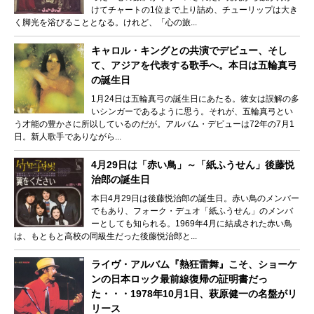
けてチャートの1位まで上り詰め、チューリップは大き
く脚光を浴びることとなる。けれど、「心の旅...
キャロル・キングとの共演でデビュー、そし
て、アジアを代表する歌手へ。本日は五輪真弓
の誕生日
1月24日は五輪真弓の誕生日にあたる。彼女は誤解の多
いシンガーであるように思う。それが、五輪真弓とい
う才能の豊かさに所以しているのだが。アルバム・デビューは72年の7月1
日。新人歌手でありながら...
4月29日は「赤い鳥」～「紙ふうせん」後藤悦
治郎の誕生日
本日4月29日は後藤悦治郎の誕生日。赤い鳥のメンバー
でもあり、フォーク・デュオ「紙ふうせん」のメンバ
ーとしても知られる。1969年4月に結成された赤い鳥
は、もともと高校の同級生だった後藤悦治郎と...
ライヴ・アルバム『熱狂雷舞』こそ、ショーケ
ンの日本ロック最前線復帰の証明書だっ
た・・・1978年10月1日、萩原健一の名盤がリ
リース