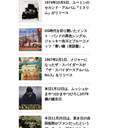
1974年10月5日、ユーミンの
セカンド・アルバム『ミスリ
ム』がリリース
GS時代を切り開いたインス
ト・バンドの異色シングル、
ジャッキー吉川とブルーコメ
ッツ「青い瞳（英語盤）」
1967年2月1日、メジャーに
なったザ・スパイダースが
『ザ・スパイダースアルバム
No.3』をリリース
本日1月12日は、ムッシュか
まやつ(かまやつひろし)の78
歳の誕生日
今日11月25日は、若き日の吉
田拓郎がファンだったという