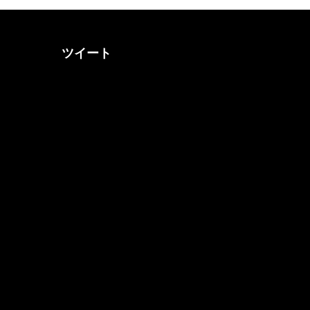
ツイート
@otona_music_walkerさん
をフォロー
@0musicwalker