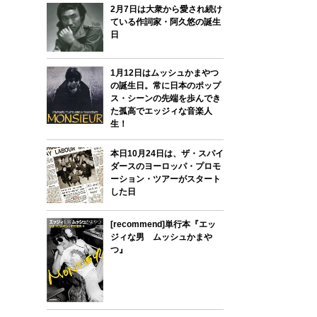
2月7日は大衆から愛され続け
ている作詞家・阿久悠の誕生
日
1月12日はムッシュかまやつ
の誕生日。常に日本のポップ
ス・シーンの先端を歩んでき
た孤高でエッジィな音楽人
生！
本日10月24日は、ザ・スパイ
ダースのヨーロッパ・プロモ
ーション・ツアーがスタート
した日
[recommend]単行本『エッ
ジィな男 ムッシュかまや
つ』