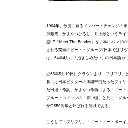
1964年、数度に亘るメンバー・チェンジの
加藤充、かまやつひろし、井上順というライ
盤LP『Meet The Beatles』を手本
される英国のビート・グループ(日本ではリ
は、64年4月に「抱きしめたい」の日本語
翌65年5月10日にクラウンより「フリフリ
暮には日本ビクターの洋楽部門だったフィリッ
た田辺・作詞、かまやつ作曲による「ノー・
ブルー・コメッツの「青い瞳」と共に「グループ
がGS50周年と呼ばれる所以である。
こうして「フリフリ」「ノー・ノー・ボーイ