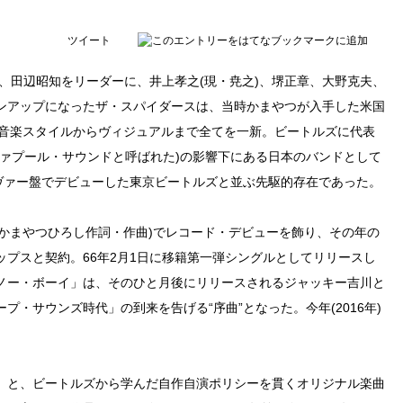
ツイート
末、田辺昭知をリーダーに、井上孝之(現・尭之)、堺正章、大野克夫、
ンアップになったザ・スパイダースは、当時かまやつが入手した米国
にバンドの音楽スタイルからヴィジュアルまで全てを一新。ビートルズに代表
ヴァプール・サウンドと呼ばれた)の影響下にある日本のバンドとして
カヴァー盤でデビューした東京ビートルズと並ぶ先駆的存在であった。
」(かまやつひろし作詞・作曲)でレコード・デビューを飾り、その年の
プスと契約。66年2月1日に移籍第一弾シングルとしてリリースし
ノー・ボーイ」は、そのひと月後にリリースされるジャッキー吉川と
・サウンズ時代」の到来を告げる“序曲”となった。今年(2016年)
」と、ビートルズから学んだ自作自演ポリシーを貫くオリジナル楽曲