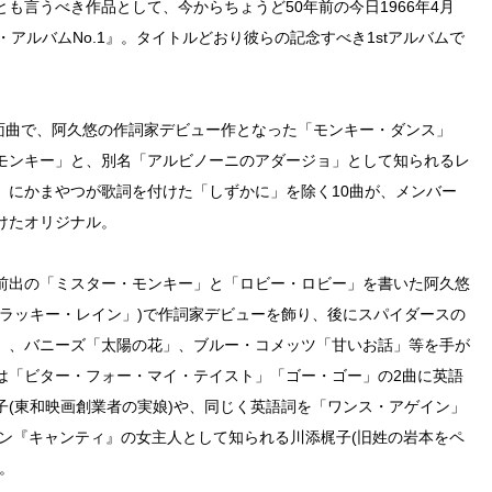
も言うべき作品として、今からちょうど50年前の今日1966年4月
アルバムNo.1』。タイトルどおり彼らの記念すべき1stアルバムで
B面曲で、阿久悠の作詞家デビュー作となった「モンキー・ダンス」
モンキー」と、別名「アルビノーニのアダージョ」として知られるレ
」にかまやつが歌詞を付けた「しずかに」を除く10曲が、メンバー
けたオリジナル。
前出の「ミスター・モンキー」と「ロビー・ロビー」を書いた阿久悠
「ラッキー・レイン」)で作詞家デビューを飾り、後にスパイダースの
」、バニーズ「太陽の花」、ブルー・コメッツ「甘いお話」等を手が
は「ビター・フォー・マイ・テイスト」「ゴー・ゴー」の2曲に英語
子(東和映画創業者の実娘)や、同じく英語詞を「ワンス・アゲイン」
レストラン『キャンティ』の女主人として知られる川添梶子(旧姓の岩本をペ
。