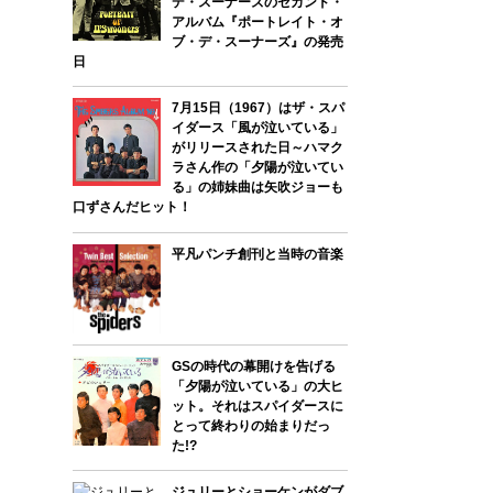
デ・スーナーズのセカンド・
アルバム『ポートレイト・オ
ブ・デ・スーナーズ』の発売
日
7月15日（1967）はザ・スパ
イダース「風が泣いている」
がリリースされた日～ハマク
ラさん作の「夕陽が泣いてい
る」の姉妹曲は矢吹ジョーも
口ずさんだヒット！
平凡パンチ創刊と当時の音楽
GSの時代の幕開けを告げる
「夕陽が泣いている」の大ヒ
ット。それはスパイダースに
とって終わりの始まりだっ
た!?
ジュリーとショーケンがダブ