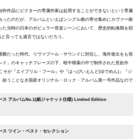
制作作品にビクターの専属作家は起用することができないという専属
あったのだが、アルバムといえばシングル曲の寄せ集めにカヴァー曲
った当時の日本のポピュラー音楽シーンにおいて、歴史的転換期を招
品と言っても過言ではないだろう。
困難だった時代、リヴァプール・サウンドに対抗し、海外進出をも視
ンド」のキャッチフレーズの下、暗中模索の中で制作された意欲作
作こそが『エイプリル・フール』や『はっぴいえんど(ゆでめん)』『ジ
、紛うことなき国産オリジナル・ロック・アルバム第一号作品なので
 アルバムNo.1(紙ジャケット仕様) Limited Edition
ース ツイン・ベスト・セレクション