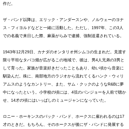
作だ。
ザ・バンド以降は、エリック・アンダースンや、ノルウェーのヨナ
ス・フィヨルドなどと一緒に活動した。ただし、1997年、この3人
での名義で来日した際、麻薬がらみで逮捕、強制送還されている。
1943年12月29日、カナダのオンタリオ州シムコの生まれだ。見渡す
限り平坦なタバコ畑が広がるこの地域で、彼は、男4人兄弟の3男と
して育った。家族が音楽好きだったこともあり、幼い頃から音楽に
馴染んだ。殊に、南部地方のラジオから流れてくるハンク・ウィリ
アムスのようなカントリー、また、サム・クックのようなR&Bに夢
中になったという。小学校の頃には、4弦のバンジョーを人前で聴か
せ、14才の頃にはいっぱしのミュージャンになっていた。
ロニー・ホーキンスのバック・バンド、ホークスに雇われるのは17
才のときだ。もちろん、そのホークスが後にザ・バンドに発展する