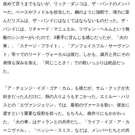
改めて言うまでもないが、リック・ダンコは、ザ・バンドのメンバ
ーだ。ベースやフィドルを担当した。鋼のように強靭で、弾力に富
んだリズムは、ザ・バンドにはなくてはならないものだった。ザ・
バンドには、リチャード・マニュエル、リヴォン・ヘルムという無
敵のシンガーがいたので、3番手に甘んじる感じだったが、「火の
車」、「ステージ・フライト」、「アンフェイスフル・サーヴァン
ト」等々でのリード・ヴォーカルは彼だ。しかも、歳月と共にその
表情も深みを加え、「同じことさ ! 」での歌いっぷりは絶品だっ
た。
「ア・チェンジ・イズ・ゴナ・カム」も彼だが、サム・クックが大
好きだった人だけに、熱の入りようもすごかった。エミルー・ハリ
スとの「エヴァンジェリン」では、最初のヴァースを歌い、彼女に
渡すという重要な役割を担った。もちろん、曲作りにもかかわっ
た。「火の車」はディランとの共作だし、「ライフ・イズ・ア・カ
ーニヴァル」、「ベッシー・スミス」などは、メンバーたちとの共