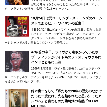
が広く知られるきっかけとなったのはやはり、エリッ
ク・クラプトンだろう。名盤『461オーシャン・...
10月24日は元ローリング・ストーンズのベーシ
ストであるビル・ワイマンの誕生日
本日10月24日はビル・ワイマンの誕生日。93年に脱退
してしまったが、デビュー以降ずっと、あのローリン
グ・ストーンズのベーシストを長く務めた英国のミュ
ージシャンである。間もなくロンドンで80歳に...
47年前の今日、ライヴから遠ざかっていたボ
ブ・ディランがワイト島のフェスティヴァルに
バンドとともに出演
1969年8月31日、ワイト島で開催されたフェスティヴ
ァルでのことだった。「みんな、さあ、座ってくれ。
ザ・バンドとボブ・ディランを迎えよう」のMCに続いて、当時、ライヴか
ら遠ざかっていたボブ・デ...
鈴木慶一をして「私たちの20年の歴史のなかで
たった一度だけ、先を越されたと思い知ったア
ルバム」と言わしめた葡萄畑の名盤『SLOW
MOTION』