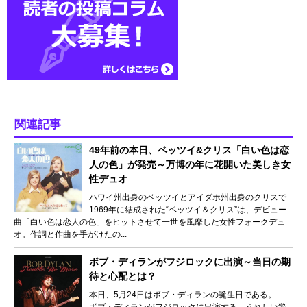
関連記事
49年前の本日、ベッツイ&クリス「白い色は恋
人の色」が発売～万博の年に花開いた美しき女
性デュオ
ハワイ州出身のベッツイとアイダホ州出身のクリスで
1969年に結成された“ベッツイ＆クリス”は、デビュー
曲「白い色は恋人の色」をヒットさせて一世を風靡した女性フォークデュ
オ。作詞と作曲を手がけたの...
ボブ・ディランがフジロックに出演～当日の期
待と心配とは？
本日、5月24日はボブ・ディランの誕生日である。