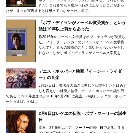
ボブ・ディランがフジロックに出演する。うれしい驚
きだ。これまでも何度かうわさに上がったことがあっ
たが、まさか実現するとは思っていなかった。ボブ...
「ボブ・ディランがノーベル賞受賞か」という
話は10年以上前からあった
昨2016年のノーベル文学賞はボブ・ディランが受賞し
た。フォーク・シンガーのディランがノーベル文学賞
なんてと、青天の霹靂のごとく驚いた人もいたかもし
れない。しかしボブ・ディランがノーベル文学賞を...
デニス・ホッパーと映画『イージー・ライダ
ー』の音楽
5月17日は、知名度の高さに準じた活躍をしたとは必ず
しも言えない俳優／監督、デニス・ホッパーの誕生日
である（1936年生まれ／2010年5月29日に死去。74歳）。デニス・ホッパ
ーと言えば、やは...
2月6日はレゲエの伝説・ボブ・マーリーの誕生
日
本日、2月6日はボブ・マーリーの誕生日である。生き
ていれば72歳となる。伝説のレゲエ・ミュージシャン