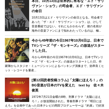
本日、10月13日は世界的に有名な「エド・サリ
ヴァン・ショウ」の司会者、エド・サリヴァン
の命日
10月13日はエド・サリヴァンの命日となる。司会者で
あった「ザ・エド・サリヴァン・ショウ」は、けして
音楽番組ではない。それにもかかわらず、彼の名前が
海外の音楽ファンにまで知れわたっているのは、極...
今から49年前の今日1967年10月6日は、日本で
TVシリーズ『ザ・モンキーズ』の放送がスター
トした日。
今から49年前の今日1967年10月6日は、日本でTVシリ
ーズ『ザ・モンキーズ』の放送がスタートした日。作
家陣からスタジオ・ミュージシャンによるバッキング演奏まで、効率良くヒ
ット・レコードを量産...
[第12回読者投稿コラム]「太陽にほえろ！」の
BG音楽が日本のTVを変えた text by 佐々木
俊英
1972年7月21日金曜の8時、刑事ドラマ『太陽にほえ
ろ！』が放送開始された。青春刑事ドラマ『明日にほ
えろ』を企画中であった日本テレビの岡田プロデューサーは『約束』で好演