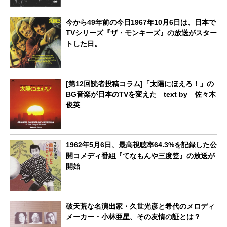
今から49年前の今日1967年10月6日は、日本で
TVシリーズ『ザ・モンキーズ』の放送がスター
トした日。
[第12回読者投稿コラム]「太陽にほえろ！」の
BG音楽が日本のTVを変えた text by 佐々木
俊英
1962年5月6日、最高視聴率64.3%を記録した公
開コメディ番組『てなもんや三度笠』の放送が
開始
破天荒な名演出家・久世光彦と希代のメロディ
メーカー・小林亜星、その友情の証とは？