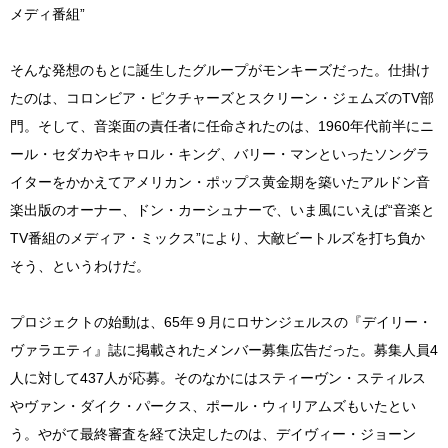
メディ番組”
そんな発想のもとに誕生したグループがモンキーズだった。仕掛け
たのは、コロンビア・ピクチャーズとスクリーン・ジェムズのTV部
門。そして、音楽面の責任者に任命されたのは、1960年代前半にニ
ール・セダカやキャロル・キング、バリー・マンといったソングラ
イターをかかえてアメリカン・ポップス黄金期を築いたアルドン音
楽出版のオーナー、ドン・カーシュナーで、いま風にいえば“音楽と
TV番組のメディア・ミックス”により、大敵ビートルズを打ち負か
そう、というわけだ。
プロジェクトの始動は、65年９月にロサンジェルスの『デイリー・
ヴァラエティ』誌に掲載されたメンバー募集広告だった。募集人員4
人に対して437人が応募。そのなかにはスティーヴン・スティルス
やヴァン・ダイク・パークス、ポール・ウィリアムズもいたとい
う。やがて最終審査を経て決定したのは、デイヴィー・ジョーン