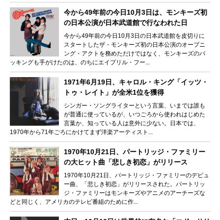
今から49年前の今日10月3日は、モンキーズ初
の日本公演が日本武道館で行なわれた日
今から49年前の今日10月3日の日本武道館を皮切りに
スタートしたザ・モンキーズ初の日本公演のオープニ
ング・アクトを務めただけではなく、モンキーズのバ
ッキングも手がけたのは、のちにエイプリル・フー...
1971年6月19日、キャロル・キング「イッツ・
トゥ・レイト」が全米1位を獲得
シンガー・ソングライターという言葉、いまでは誰も
が普通に使っているが、いつごろから使われはじめた
言葉か、知っている人は意外に少ない。日本では、
1970年から71年ごろにかけてまず洋楽アーティスト...
1970年10月21日、パートリッジ・ファミリー
の大ヒット曲「悲しき初恋」がリリース
1970年10月21日、パートリッジ・ファミリーのデビュ
ー曲、「悲しき初恋」がリリースされた。パートリッ
ジ・ファミリーはモンキーズやアニメのアーチーズな
どと同じく、アメリカのテレビ番組のために作...