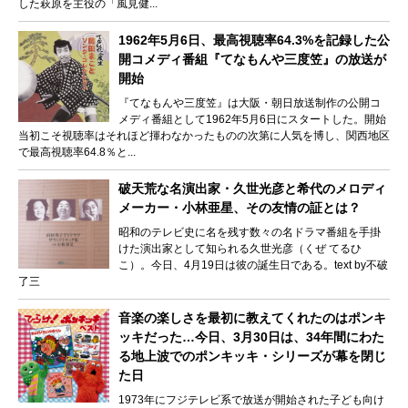
した萩原を主役の「風見健...
1962年5月6日、最高視聴率64.3%を記録した公
開コメディ番組『てなもんや三度笠』の放送が
開始
『てなもんや三度笠』は大阪・朝日放送制作の公開コ
メディ番組として1962年5月6日にスタートした。開始
当初こそ視聴率はそれほど揮わなかったものの次第に人気を博し、関西地区
で最高視聴率64.8％と...
破天荒な名演出家・久世光彦と希代のメロディ
メーカー・小林亜星、その友情の証とは？
昭和のテレビ史に名を残す数々の名ドラマ番組を手掛
けた演出家として知られる久世光彦（くぜ てるひ
こ）。今日、4月19日は彼の誕生日である。text by不破
了三
音楽の楽しさを最初に教えてくれたのはポンキ
ッキだった…今日、3月30日は、34年間にわた
る地上波でのポンキッキ・シリーズが幕を閉じ
た日
1973年にフジテレビ系で放送が開始された子ども向け