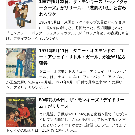
1967年5月22日、ザ・モンキーズ『ヘッドクォ
ーターズ』がリリース～「悲劇の1枚」と言わ
れるワケ
1967年5月は、米国ロック／ポップス界にとってまさ
に「嵐の前の静けさ」月間だった。翌月開催された
『モンタレー・ポップ・フェスティヴァル』が「ロック革命」の夜明けを告
げ、ブライアン・ウィルソンが...
1971年9月11日、ダニー・オズモンドの「ゴ
ー・アウェイ・リトル・ガール」が全米1位を
獲得
ダニー・オズモンドの「ゴー・アウェイ・リトル・ガ
ール」は、オズモンズの「ワン・バッド・アップル」
が王座に輝いてから7ヶ月後、1971年9月11日付で見事全米No.１に輝い
た。アメリカのシングル・...
50年前の今日、ザ・モンキーズ「デイドリー
ム」がリリース
つい最近、子供がYouTubeである動画を見て「セブン-
イレブンの曲におじさんが歌詞つけて歌ってる」と言
ったというツイートが密かに話題になった。いうまで
もなくその動画とは、ZERRY(に扮した忌...