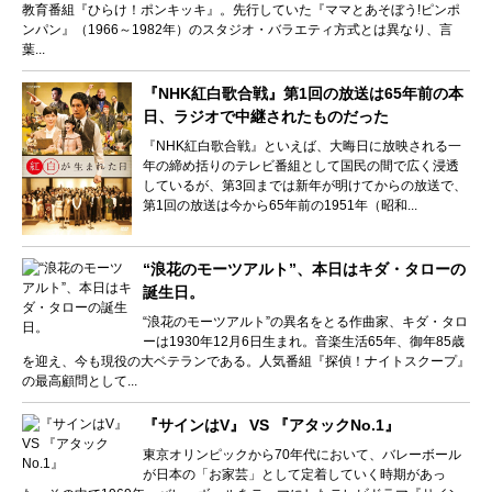
教育番組『ひらけ！ポンキッキ』。先行していた『ママとあそぼう!ピンポ
ンパン』（1966～1982年）のスタジオ・バラエティ方式とは異なり、言
葉...
『NHK紅白歌合戦』第1回の放送は65年前の本
日、ラジオで中継されたものだった
『NHK紅白歌合戦』といえば、大晦日に放映される一
年の締め括りのテレビ番組として国民の間で広く浸透
しているが、第3回までは新年が明けてからの放送で、
第1回の放送は今から65年前の1951年（昭和...
“浪花のモーツアルト”、本日はキダ・タローの
誕生日。
“浪花のモーツアルト”の異名をとる作曲家、キダ・タロ
ーは1930年12月6日生まれ。音楽生活65年、御年85歳
を迎え、今も現役の大ベテランである。人気番組『探偵！ナイトスクープ』
の最高顧問として...
『サインはV』 VS 『アタックNo.1』
東京オリンピックから70年代において、バレーボール
が日本の「お家芸」として定着していく時期があっ