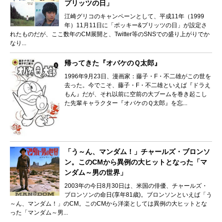
プリッツの日」
江崎グリコのキャンペーンとして、平成11年（1999
年）11月11日に「ポッキー&プリッツの日」が設定さ
れたものだが、ここ数年のCM展開と、Twitter等のSNSでの盛り上がりでか
なり...
帰ってきた『オバケのＱ太郎』
1996年9月23日、漫画家：藤子・F・不二雄がこの世を
去った。今でこそ、藤子・F・不二雄といえば『ドラえ
もん』だが、それ以前に空前の大ブームを巻き起こし
た先輩キャラクター『オバケのＱ太郎』を忘...
「う～ん、マンダム！」チャールズ・ブロンソ
ン。このCMから異例の大ヒットとなった「マ
ンダム～男の世界」
2003年の今日8月30日は、米国の俳優、チャールズ・
ブロンソンの命日(享年81歳)。ブロンソンといえば「う
～ん、マンダム！」のCM。このCMから洋楽としては異例の大ヒットとな
った「マンダム～男...