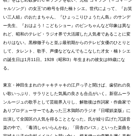
ャルソング）の女王”の称号を得た楠トシエ。世代によって、『お笑
い三人組』のおたまちゃん、『ひょっこりひょうたん島』のサンデ
ー先生、『おはよう！こどもショー』のビンちゃんなど印象は異な
れど、昭和のテレビ・ラジオ界で大活躍した人気者であることに変
わりはない。黒柳徹子らと並ぶ最初期からのテレビ女優のひとりと
して、タレント、歌手、声優などなんでもこなした才女・楠トシエ
の誕生日は1月11日。1928（昭和3）年生まれの彼女は89歳にな
る。
東京・神田生まれのチャキチャキの江戸っ子と聞けば、歯切れの良
い歌いっぷり、サラリとした気風の良さも合点がいく。新宿ムーラ
ンルージュの歌手として芸能界入りし、解散後は作詞家・作曲家で
ありプロデューサーでもあった三木鶏郎のラジオ『日曜娯楽版』に
出演して全国区の人気を得ることとなった。氏が繰り広げた冗談音
楽の中で、「毒消しゃいらんかね」「田舎のバス」といった楽曲を
宮城まり子や中村メイコらと競い合い、榎本健一や森繁久彌ら喜劇