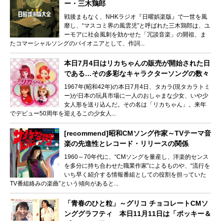
ー・三木鶏郎
戦後まもなく、NHKラジオ『日曜娯楽版』で一世を風
靡し、“マスコミ界の風雲児”と呼ばれた三木鶏郎は、ユ
ーモアに社会風刺を効かせた「冗談音楽」の開祖、ま
たコマーシャルソングのパイオニアとして、作詞...
本日7月4日はリカちゃんの販売が開始された日
である…その多彩なキャラクターソングの数々
1967年(昭和42年)の本日7月4日、タカラ(現タカラトミ
ー)が日本の玩具市場に一人のおしゃまな少女、いや少
女人形を送り込んだ。その名は「リカちゃん」。来年
でデビュー50周年を迎えるこの少女人...
[recommend]昭和CMソング作家～TVテーマ音
楽の先進性とレコード・リリースの関係
1960～70年代に、“CMソングを量産し、洋楽的センス
を多分に持ち合わせた職業作家”によるものや、“流行を
いち早く紹介する情報番組としての役割を担っていた
TV番組絡みの楽曲”という傾向があると...
「青春のひと粒」～グリコ チョコレートCMソ
ンググラフティ 本日11月11日は「ポッキー＆