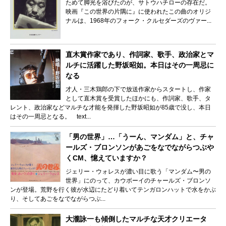
ためて脚光を浴びたのが、サトウハチローの存在だ。
映画『この世界の片隅に』に使われたこの曲のオリジ
ナルは、1968年のフォーク・クルセダーズのヴァー...
直木賞作家であり、作詞家、歌手、政治家とマ
ルチに活躍した野坂昭如。本日はその一周忌に
なる
才人・三木鶏郎の下で放送作家からスタートし、作家
として直木賞を受賞したほかにも、作詞家、歌手、タ
レント、政治家などマルチな才能を発揮した野坂昭如が85歳で没し、本日
はその一周忌となる。 text...
「男の世界」…「うーん、マンダム」と、チャ
ールズ・ブロンソンがあごをなでながらつぶや
くCM、憶えていますか？
ジェリー・ウォレスが濃い目に歌う「マンダム〜男の
世界」にのって、カウボーイのチャールズ・ブロンソ
ンが登場。荒野を行く彼が水辺にたどり着いてテンガロンハットで水をかぶ
り、そしてあごをなでながらつぶ...
大瀧詠一も傾倒したマルチな天才クリエータ