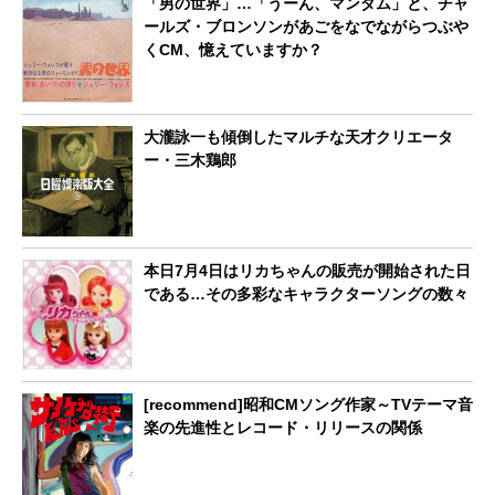
「男の世界」…「うーん、マンダム」と、チャ
ールズ・ブロンソンがあごをなでながらつぶや
くCM、憶えていますか？
大瀧詠一も傾倒したマルチな天才クリエータ
ー・三木鶏郎
本日7月4日はリカちゃんの販売が開始された日
である…その多彩なキャラクターソングの数々
[recommend]昭和CMソング作家～TVテーマ音
楽の先進性とレコード・リリースの関係