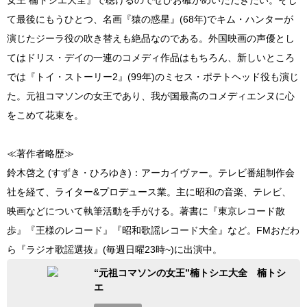
て最後にもうひとつ、名画『猿の惑星』(68年)でキム・ハンターが
演じたジーラ役の吹き替えも絶品なのである。外国映画の声優とし
てはドリス・デイの一連のコメディ作品はもちろん、新しいところ
では『トイ・ストーリー2』(99年)のミセス・ポテトヘッド役も演じ
た。元祖コマソンの女王であり、我が国最高のコメディエンヌに心
をこめて花束を。
≪著作者略歴≫
鈴木啓之 (すずき・ひろゆき)：アーカイヴァー。テレビ番組制作会
社を経て、ライター&プロデュース業。主に昭和の音楽、テレビ、
映画などについて執筆活動を手がける。著書に『東京レコード散
歩』『王様のレコード』『昭和歌謡レコード大全』など。FMおだわ
ら『ラジオ歌謡選抜』(毎週日曜23時~)に出演中。
“元祖コマソンの女王”楠トシエ大全 楠トシ
エ