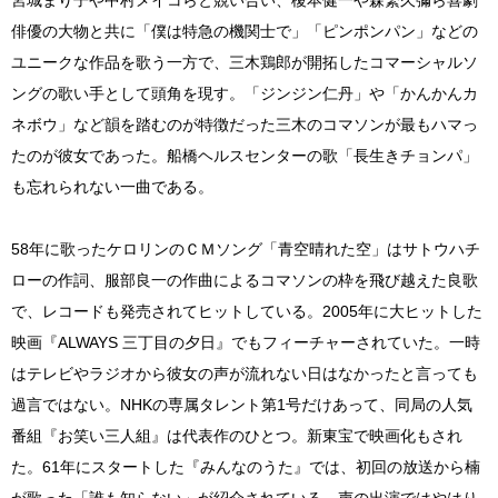
俳優の大物と共に「僕は特急の機関士で」「ピンポンパン」などの
ユニークな作品を歌う一方で、三木鶏郎が開拓したコマーシャルソ
ングの歌い手として頭角を現す。「ジンジン仁丹」や「かんかんカ
ネボウ」など韻を踏むのが特徴だった三木のコマソンが最もハマっ
たのが彼女であった。船橋ヘルスセンターの歌「長生きチョンパ」
も忘れられない一曲である。
58年に歌ったケロリンのＣＭソング「青空晴れた空」はサトウハチ
ローの作詞、服部良一の作曲によるコマソンの枠を飛び越えた良歌
で、レコードも発売されてヒットしている。2005年に大ヒットした
映画『ALWAYS 三丁目の夕日』でもフィーチャーされていた。一時
はテレビやラジオから彼女の声が流れない日はなかったと言っても
過言ではない。NHKの専属タレント第1号だけあって、同局の人気
番組『お笑い三人組』は代表作のひとつ。新東宝で映画化もされ
た。61年にスタートした『みんなのうた』では、初回の放送から楠
が歌った「誰も知らない」が紹介されている。声の出演ではやはり