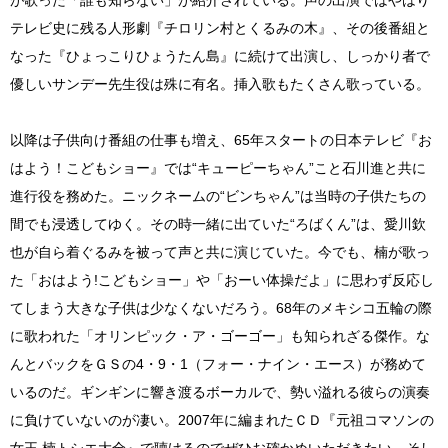
テレビ史に残る人形劇『チロリン村とくるみの木』、その後番組と
なった『ひょっこりひょうたん島』に続けて出演し、しっかり者で
優しいサンデー先生役は殊に有名。挿入歌もたくさん歌っている。
以降は子供向け番組の仕事も増え、65年スタートの日本テレビ『お
はよう！こどもショー』では“キューピーちゃん”こと石川進と共に
進行役を務めた。ニックネームの“ビンちゃん”は当時の子供たちの
間でも浸透してゆく。その時一緒に出ていた“ろばくん”は、愛川欽
也が自ら着ぐるみを被って声と共に演じていた。今でも、楠が歌っ
た「おはよう!こどもショー」や「おーい体操だよ」に思わず反応し
てしまう大きな子供は少なくないだろう。68年のメキシコ五輪の際
に歌われた「オリンピック・ア・ゴーゴー」も知られざる傑作。な
んとバックをＧＳの4・9・1（フォー・ナイン・エース）が務めて
いるのだ。ギンギンに響き渡るボーカルで、勢い溢れる彼らの演奏
に負けていないのが凄い。2007年に編まれたＣＤ『元祖コマソンの
女王 楠トシエ大全』で聴けるのでぜひお確かめいただきたい。そし