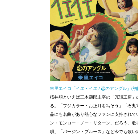
朱里エイコ「イエ・イエ / 恋のアングル」(初
桜井順といえば三木鶏郎主宰の「冗談工房」
る。「フジカラー・お正月を写そう」「石丸
品にも名曲があり熱心なファンに支持されて
ン・モンロー・ノー・リターン」だろう。歌
唄」「バージン・ブルース」など今でも歌い