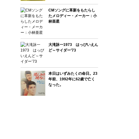
CMソングに革新をもたらし
たメロディー・メーカー：小
林亜星
大滝詠一1973 はっぴいえん
ど～サイダー’73
本日はいずみたくの命日。23
年前、1992年に62歳で亡く
なった。