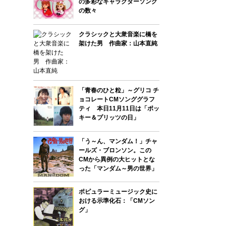
の多彩なキャラクターソング
の数々
クラシックと大衆音楽に橋を
架けた男 作曲家：山本直純
「青春のひと粒」～グリコ チ
ョコレートCMソンググラフ
ティ 本日11月11日は「ポッ
キー＆プリッツの日」
「う～ん、マンダム！」チャ
ールズ・ブロンソン。この
CMから異例の大ヒットとな
った「マンダム～男の世界」
ポピュラーミュージック史に
おける示準化石：「CMソン
グ」