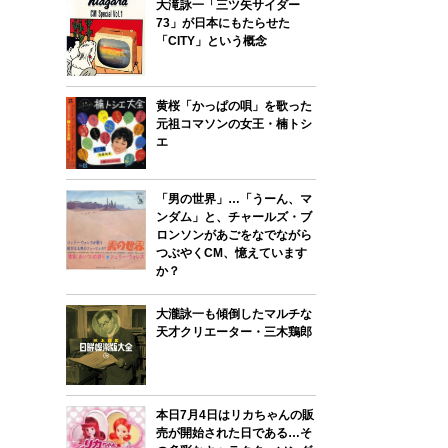
大滝詠一「三ツ矢サイダー
73」が日本にもたらせた
「CITY」という概念
黄桜「かっぱの唄」を歌った
元祖コマソンの女王・楠トシ
エ
「男の世界」…「うーん、マ
ンダム」と、チャールズ・ブ
ロンソンがあごをなでながら
つぶやくCM、憶えています
か？
大瀧詠一も傾倒したマルチな
天才クリエーター・三木鶏郎
本日7月4日はリカちゃんの販
売が開始された日である…そ