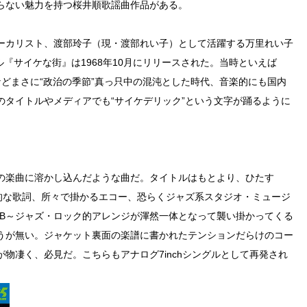
らない魅力を持つ桜井順歌謡曲作品がある。
ーカリスト、渡部玲子（現・渡部れい子）として活躍する万里れい子
ル『サイケな街』は1968年10月にリリースされた。当時といえば
乱などまさに“政治の季節”真っ只中の混沌とした時代、音楽的にも国内
のタイトルやメディアでも“サイケデリック”という文字が踊るように
の楽曲に溶かし込んだような曲だ。タイトルはもとより、ひたす
那的な歌詞、所々で掛かるエコー、恐らくジャズ系スタジオ・ミュージ
&B～ジャズ・ロック的アレンジが渾然一体となって襲い掛かってくる
うが無い。ジャケット裏面の楽譜に書かれたテンションだらけのコー
物凄く、必見だ。こちらもアナログ7inchシングルとして再発され