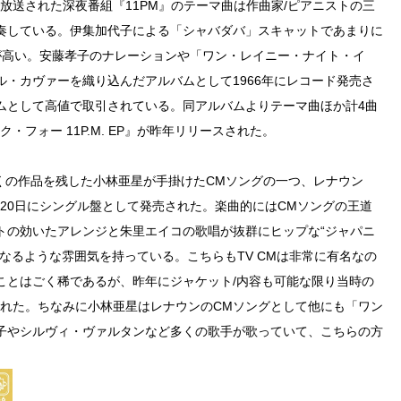
年まで放送された深夜番組『11PM』のテーマ曲は作曲家/ピアニストの三
奏している。伊集加代子による「シャバダバ」スキャットであまりに
が高い。安藤孝子のナレーションや「ワン・レイニー・ナイト・イ
・カヴァーを織り込んだアルバムとして1966年にレコード発売さ
ムとして高値で取引されている。同アルバムよりテーマ曲ほか計4曲
・フォー 11P.M. EP』が昨年リリースされた。
くの作品を残した小林亜星が手掛けたCMソングの一つ、レナウン
月20日にシングル盤として発売された。楽曲的にはCMソングの王道
トの効いたアレンジと朱里エイコの歌唱が抜群にヒップな“ジャパニ
なるような雰囲気を持っている。こちらもTV CMは非常に有名なの
ことはごく稀であるが、昨年にジャケット/内容も可能な限り当時の
発された。ちなみに小林亜星はレナウンのCMソングとして他にも「ワン
子やシルヴィ・ヴァルタンなど多くの歌手が歌っていて、こちらの方