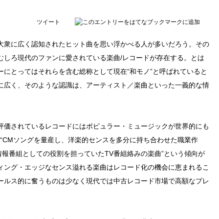
ツイート
大衆に広く認知されたヒット曲を思い浮かべる人が多いだろう。その
むしろ現代のファンに愛されている楽曲/レコードが存在する。とは
ーにとってはそれらを含む総称として現在“和モノ”と呼ばれていると
りに広く、そのような認識は、アーティスト／楽曲といった一義的な情
評価されているレコードにはポピュラー・ミュージックが世界的にも
に、“CMソングを量産し、洋楽的センスを多分に持ち合わせた職業作
情報番組としての役割を担っていたTV番組絡みの楽曲”という傾向が
ィング・エッジなセンス溢れる楽曲はレコード化の機会に恵まれるこ
ールス的に奮うものは少なく現代では中古レコード市場で高額なプレ