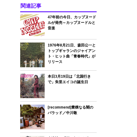
関連記事
47年前の今日、カップヌード
ルが発売～カップヌードルと
音楽
1976年8月21日、森田公一と
トップギャランのジャイアン
ト・ヒット曲「青春時代」が
リリース
本日3月19日は「北国行き
で」朱里エイコの誕生日
[recommend]豊穣なる闇の
バラッド／中川敬