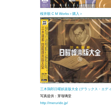
桜井順 C M Works＞購入＞
三木鶏郎日曜娯楽版大全 (デラックス・エディ
写真提供：芽瑠璃堂
http://merurido.jp/