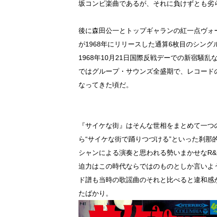
坂コンビ楽曲であるが、それに負けずとも劣
後に森田公一とトップギャランの紅一点ヴォ
が1968年にリリースした通算6枚目のシング
1968年10月21日国際反戦デーでの新宿騒
ではグループ・サウンズ全盛期で、レコード
なってきた頃だ。
『サイケな街』はそんな世相をまとめて一つ
ら“サイケな街で踊りつづける”といった刹
シャンによる演奏と思われる勢いまかせなR
迫力はこの時代ならではのものとしか言いよ
ド譜も当時の歌謡曲のそれと比べると違和感が
たばかり。