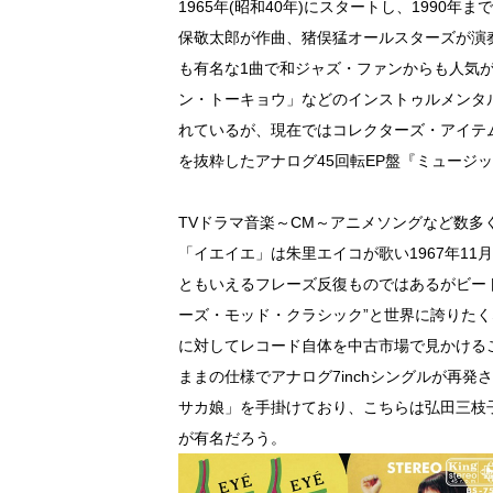
1965年(昭和40年)にスタートし、1990
保敬太郎が作曲、猪俣猛オールスターズが演
も有名な1曲で和ジャズ・ファンからも人気
ン・トーキョウ」などのインストゥルメンタル
れているが、現在ではコレクターズ・アイテ
を抜粋したアナログ45回転EP盤『ミュージック
TVドラマ音楽～CM～アニメソングなど数多
「イエイエ」は朱里エイコが歌い1967年11
ともいえるフレーズ反復ものではあるがビー
ーズ・モッド・クラシック”と世界に誇りたく
に対してレコード自体を中古市場で見かける
ままの仕様でアナログ7inchシングルが再
サカ娘」を手掛けており、こちらは弘田三枝
が有名だろう。