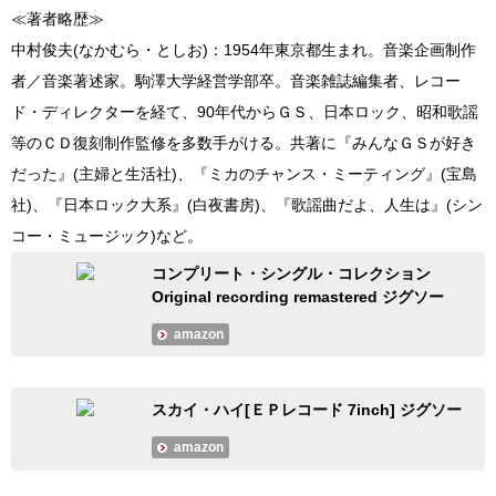
≪著者略歴≫
中村俊夫(なかむら・としお)：1954年東京都生まれ。音楽企画制作
者／音楽著述家。駒澤大学経営学部卒。音楽雑誌編集者、レコー
ド・ディレクターを経て、90年代からＧＳ、日本ロック、昭和歌謡
等のＣＤ復刻制作監修を多数手がける。共著に『みんなＧＳが好き
だった』(主婦と生活社)、『ミカのチャンス・ミーティング』(宝島
社)、『日本ロック大系』(白夜書房)、『歌謡曲だよ、人生は』(シン
コー・ミュージック)など。
コンプリート・シングル・コレクション
Original recording remastered ジグソー
amazon
スカイ・ハイ[ＥＰレコード 7inch] ジグソー
amazon