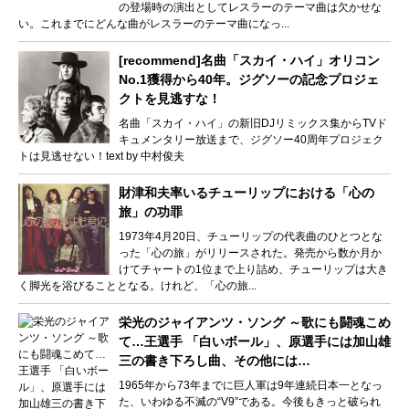
の登場時の演出としてレスラーのテーマ曲は欠かせな
い。これまでにどんな曲がレスラーのテーマ曲になっ...
[recommend]名曲「スカイ・ハイ」オリコン
No.1獲得から40年。ジグソーの記念プロジェ
クトを見逃すな！
名曲「スカイ・ハイ」の新旧DJリミックス集からTVド
キュメンタリー放送まで、ジグソー40周年プロジェク
トは見逃せない！text by 中村俊夫
財津和夫率いるチューリップにおける「心の
旅」の功罪
1973年4月20日、チューリップの代表曲のひとつとな
った「心の旅」がリリースされた。発売から数か月か
けてチャートの1位まで上り詰め、チューリップは大き
く脚光を浴びることとなる。けれど、「心の旅...
栄光のジャイアンツ・ソング ～歌にも闘魂こめ
て…王選手 「白いボール」、原選手には加山雄
三の書き下ろし曲、その他には…
1965年から73年までに巨人軍は9年連続日本一となっ
た、いわゆる不滅の“V9”である。今後もきっと破られ