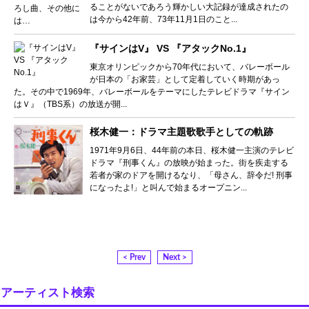
ることがないであろう輝かしい大記録が達成されたの
は今から42年前、73年11月1日のこと...
『サインはV』 VS 『アタックNo.1』
東京オリンピックから70年代において、バレーボール
が日本の「お家芸」として定着していく時期があっ
た。その中で1969年、バレーボールをテーマにしたテレビドラマ『サイン
はＶ』（TBS系）の放送が開...
桜木健一：ドラマ主題歌歌手としての軌跡
1971年9月6日、44年前の本日、桜木健一主演のテレビ
ドラマ『刑事くん』の放映が始まった。街を疾走する
若者が家のドアを開けるなり、「母さん、辞令だ! 刑事
になったよ!」と叫んで始まるオープニン...
< Prev
Next >
アーティスト検索