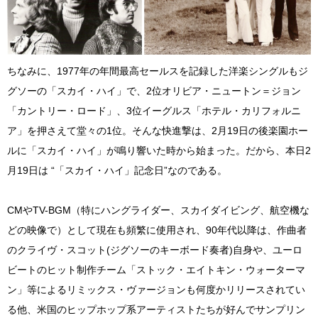
ちなみに、1977年の年間最高セールスを記録した洋楽シングルもジ
グソーの「スカイ・ハイ」で、2位オリビア・ニュートン＝ジョン
「カントリー・ロード」、3位イーグルス「ホテル・カリフォルニ
ア」を押さえて堂々の1位。そんな快進撃は、2月19日の後楽園ホー
ルに「スカイ・ハイ」が鳴り響いた時から始まった。だから、本日2
月19日は “「スカイ・ハイ」記念日”なのである。
CMやTV-BGM（特にハングライダー、スカイダイビング、航空機な
どの映像で）として現在も頻繁に使用され、90年代以降は、作曲者
のクライヴ・スコット(ジグソーのキーボード奏者)自身や、ユーロ
ビートのヒット制作チーム「ストック・エイトキン・ウォーターマ
ン」等によるリミックス・ヴァージョンも何度かリリースされてい
る他、米国のヒップホップ系アーティストたちが好んでサンプリン