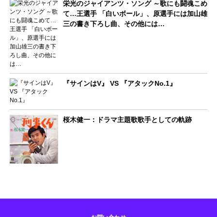
栄光のジャイアンツ・ソング ～歌にも闘魂こめ
て…王選手 「白いボール」、原選手には加山雄
三の書き下ろし曲、その他には…
『サインはV』 VS 『アタックNo.1』
桜木健一：ドラマ主題歌歌手としての軌跡