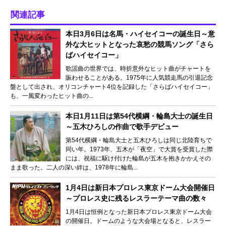
関連記事
本日3月6日は名馬・ハイセイコーの誕生日～意
外な大ヒットとなった哀愁の競馬ソング「さら
ばハイセイコー」
歌謡曲の世界では、時折意外なヒット曲がチャートを
賑わせることがある。1975年に人気競走馬の引退記念
盤として出され、オリコンチャート4位を記録した「さらばハイセイコー」
も、一風変わったヒット曲の...
本日1月11日は第54代横綱・輪島大士の誕生日
～五木ひろしの作曲で歌手デビュー
第54代横綱・輪島大士と五木ひろしは同じ北陸育ちで
同い年。1973年、五木が「夜空」で大賞を受賞した際
には、祝福に駆け付けた輪島が五木を抱きかかえその
まま歌った。二人の深い絆は、1978年に輪島...
1月4日は新日本プロレス東京ドーム大会開催日
～プロレス史に残るレスラーテーマ曲の数々
1月4日は恒例となった新日本プロレス東京ドーム大会
の開催日。ドームのような大会場となると、レスラー