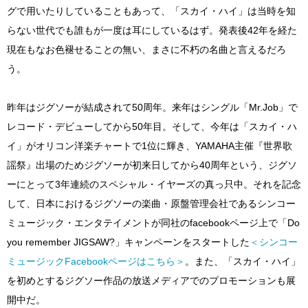
グで用いたりしていることもあって、「スカイ・ハイ」は当時を知
らない世代でも誰もが一度は耳にしているはず。発表後42年を経た
現在もなお色褪せることの無い、まさに不朽の名曲と言えるだろ
う。
昨年はジグソーが結成されて50周年。来年はシングル「Mr.Job」で
レコード・デビューしてから50年目。そして、今年は「スカイ・ハ
イ」がオリコン洋楽チャートで1位に輝き、YAMAHA主催『世界歌
謡祭』出場のためジグソーが初来日してから40周年という、ジグソ
ーにとって3年連続のスペシャル・イヤーズの真っ只中。それを記念
して、日本におけるジグソーの楽曲・原盤管理会社であるシンコー
ミュージック・エンタテイメントが同社のfacebookページ上で「Do
you remember JIGSAW?」キャンペーンをスタートした
＜シンコー
ミュージックFacebookページはこちら＞
。また、「スカイ・ハイ」
を初めとするジグソー作品の放送メディアでのプロモーションも展
開中だ。