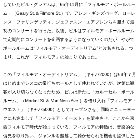
していたビル・グレアムは、65年11月に「フィルモア・ボールルー
ム」（Geary St.＆Filmore St.）で、アレン・ギンズバーグ、ローレ
ンス・ファリンゲッティ、ジェファスン・エアプレンらを迎えて最
初のコンサートを行った。以後、ビルはフィルモア・ボールルーム
で定期的にコンサートを企画するようになっていくのだが、やがて
ボールルームは“フィルモア・オーディトリアム”と改名される。つ
まり、これが「フィルモア」の始まりであった。
この「フィルモア・オーディトリアム」（キャパ2000）は68年７月
はじめまでシスコの常打ちホールとして使われていたが、次第に観
客が入り切らなくなったため、ビルは新たに「カルーセル・ボール
ルーム」（Market St.＆ Van Ness Ave.）を借り入れ「フィルモア・
ウエスト」（キャパ5000）としてオープンさせ、同時にニューヨー
クにも進出して「フィルモア・イースト」を誕生させ、ここから東
西フィルモア時代が始まっている。フィルモアの特徴は、音楽的な
偏見を取り払い、ジャンルを超越して聴かせられる機会を提供した