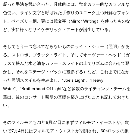
凝った手法を競い合った。具体的には、蛍光カラー的なカラフルな
色使い、サイケ文字と呼ばれた手作りのユニーク且つ難解なフォン
ト、ペイズリー柄、更には鏡文字（Mirror Writing）を使ったものな
ど、実に様々なサイケデリック・アートが誕生している。
そしてもう一つ忘れてならないものにライト・ショー（照明）があ
る。ストロボ、ブラック・ライト、そしてオーヴァー・ヘッド（ガ
ラスで挟んだ水と油をカラー・スライドの上でリズムに合わせて動
かし、それをステージ・バックに投影する）など、これまでになか
った照明スタイルを生み出し、“Joe's Light”、“Heavy
Water”、“Brotherhood Of Light”など多数のライティング・チームを
輩出、後のコンサート照明の基礎を築き上げたことも記しておきた
い。
そのフィルモアも71年6月27日にまずフィルモア・イーストが、次
いで7月4日にはフィルモア・ウエストが閉鎖され、60sロックの象