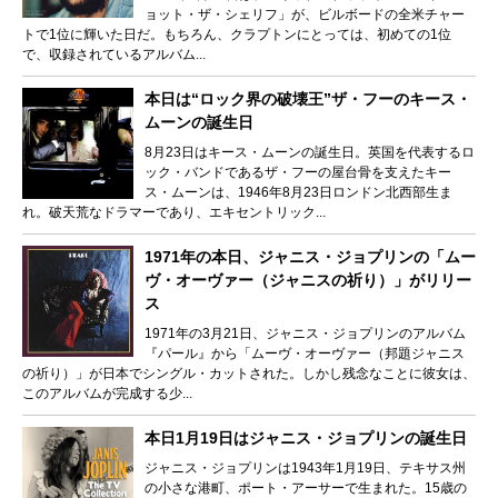
ョット・ザ・シェリフ」が、ビルボードの全米チャー
トで1位に輝いた日だ。もちろん、クラプトンにとっては、初めての1位
で、収録されているアルバム...
本日は“ロック界の破壊王”ザ・フーのキース・
ムーンの誕生日
8月23日はキース・ムーンの誕生日。英国を代表するロ
ック・バンドであるザ・フーの屋台骨を支えたキー
ス・ムーンは、1946年8月23日ロンドン北西部生ま
れ。破天荒なドラマーであり、エキセントリック...
1971年の本日、ジャニス・ジョプリンの「ムー
ヴ・オーヴァー（ジャニスの祈り）」がリリー
ス
1971年の3月21日、ジャニス・ジョプリンのアルバム
『パール』から「ムーヴ・オーヴァー（邦題ジャニス
の祈り）」が日本でシングル・カットされた。しかし残念なことに彼女は、
このアルバムが完成する少...
本日1月19日はジャニス・ジョプリンの誕生日
ジャニス・ジョプリンは1943年1月19日、テキサス州
の小さな港町、ポート・アーサーで生まれた。15歳の