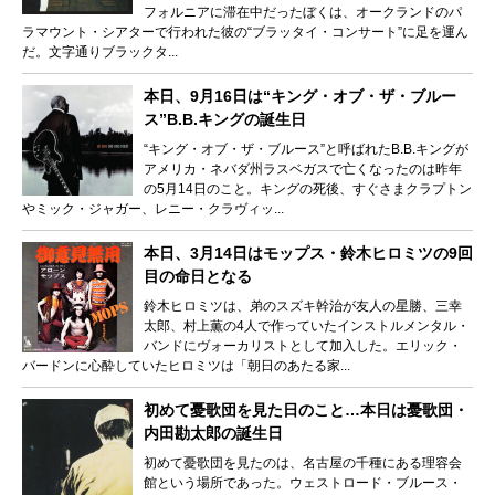
フォルニアに滞在中だったぼくは、オークランドのパ
ラマウント・シアターで行われた彼の“ブラッタイ・コンサート”に足を運ん
だ。文字通りブラックタ...
本日、9月16日は“キング・オブ・ザ・ブルー
ス”B.B.キングの誕生日
“キング・オブ・ザ・ブルース”と呼ばれたB.B.キングが
アメリカ・ネバダ州ラスベガスで亡くなったのは昨年
の5月14日のこと。キングの死後、すぐさまクラプトン
やミック・ジャガー、レニー・クラヴィッ...
本日、3月14日はモップス・鈴木ヒロミツの9回
目の命日となる
鈴木ヒロミツは、弟のスズキ幹治が友人の星勝、三幸
太郎、村上薫の4人で作っていたインストルメンタル・
バンドにヴォーカリストとして加入した。エリック・
バードンに心酔していたヒロミツは「朝日のあたる家...
初めて憂歌団を見た日のこと…本日は憂歌団・
内田勘太郎の誕生日
初めて憂歌団を見たのは、名古屋の千種にある理容会
館という場所であった。ウェストロード・ブルース・