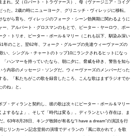
ィル生まれ。父（ロバート・トラヴァース）、母（ヴァージニア・コイグ
だった。2歳の時にニューヨーク、グリニッチ・ヴィレッジに移転。
けながら育ち、ヴィレッジのフォーク・シーン勃興期に関わるように
ャー、アルバート・グロスマンのもとで、ピーター・ヤーロウ、ポー
ーク・トリオ、ピーター・ポール＆マリー（これも以下、馴染み深い
61年のこと。翌62年、フォーク・グループの先達ウィーヴァーズの
mer）を歌い、シングル・チャートのトップ10にランクされるヒットになっ
、「ハンマーを持っていたなら、朝に夕に、脅威を砕き、警告を知ら
いう内容のメッセージ・ソングだ。ウィーヴァーズのメンバーだった
する。「私たちがこの歌を録音したころ、こんな歌はまずラジオでか
たのね」と。
ボブ・ディランと契約し、彼の歌は次々にピーター・ポール＆マリー
くよするなよ」、そして「時代は変る」。ディランという存在は、ま
年8月28日、キング牧師が有名な“I have a dream”の演説を行
は同じリンカーン記念堂前の演壇でディランの「風に吹かれて」を歌