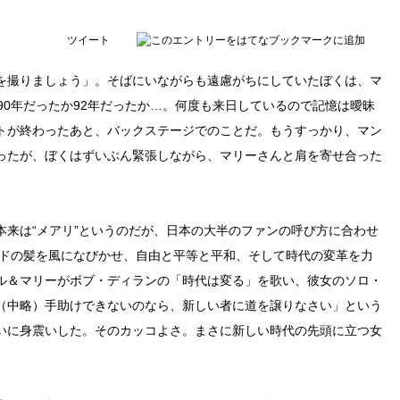
ツイート
を撮りましょう」。そばにいながらも遠慮がちにしていたぼくは、マ
90年だったか92年だったか…。何度も来日しているので記憶は曖昧
トが終わったあと、バックステージでのことだ。もうすっかり、マン
ったが、ぼくはずいぶん緊張しながら、マリーさんと肩を寄せ合った
だから本来は“メアリ”というのだが、日本の大半のファンの呼び方に合わせ
ンドの髪を風になびかせ、自由と平等と平和、そして時代の変革を力
ル＆マリーがボブ・ディランの「時代は変る」を歌い、彼女のソロ・
（中略）手助けできないのなら、新しい者に道を譲りなさい」という
いに身震いした。そのカッコよさ。まさに新しい時代の先頭に立つ女