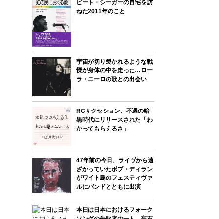
ピート・シーガーの自宅を訪
ねた2011年のこと
宇宙が切り裂かれるような戦
慄が身体の中を走った…ロー
ラ・ニーロの歌との出会い
RCサクセション、不遇の暗
黒時代にリリースされた「わ
かってもらえるさ」
47年前の今日、ライヴから遠
ざかっていたボブ・ディラン
がワイト島のフェスティヴァ
ルにバンドとともに出演
本日は日本におけるフォーク
ソングの先駆者の一人、高石