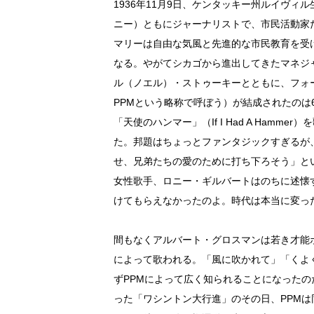
1936年11月9日、ケンタッキー州ルイヴ
ニー）ともにジャーナリストで、市民活動家
マリーは自由な気風と先進的な市民教育を受
なる。やがてシカゴから進出してきたマネジ
ル（ノエル）・ストゥーキーとともに、フォ
PPMという略称で呼ぼう）が結成されたのは
「天使のハンマー」（If I Had A Ham
た。邦題はちょっとファンタジックすぎるが
せ、兄弟たちの愛のために打ち下ろそう」と
女性歌手、ロニー・ギルバートはのちに述懐
けてもらえなかったのよ。時代は本当に変っ
間もなくアルバート・グロスマンは若き才能
によって歌われる。「風に吹かれて」「くよ
ずPPMによって広く知られることになったのだ。63
った「ワシントン大行進」のその日、PPM