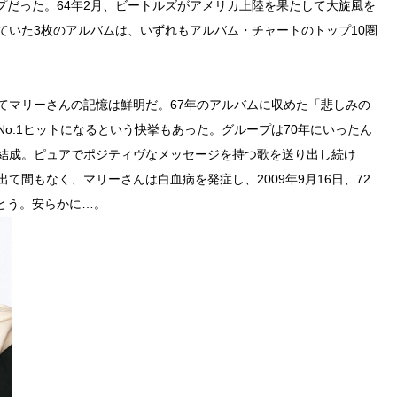
プだった。64年2月、ビートルズがアメリカ上陸を果たして大旋風を
ていた3枚のアルバムは、いずれもアルバム・チャートのトップ10圏
てマリーさんの記憶は鮮明だ。67年のアルバムに収めた「悲しみの
No.1ヒットになるという快挙もあった。グループは70年にいったん
再結成。ピュアでポジティヴなメッセージを持つ歌を送り出し続け
mes”が出て間もなく、マリーさんは白血病を発症し、2009年9月16日、72
とう。安らかに…。