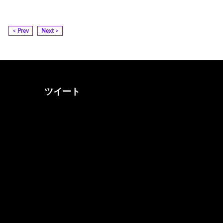
< Prev
Next >
ツイート
@otona_music_walkerさん
をフォロー
@0musicwalker