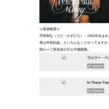
≪著者略歴≫
宇田和弘（うだ・かずひろ）：1952年生ま
歴は半世紀超…といろんなことやってますが
国ルーツ系音楽が主な守備範囲。
ヴェリー・ベ
amazon
In These
amazon