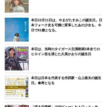
本日10月11日は、やまがたすみこの誕生日。日
本フォーク史を可憐に変革したあの少女も、今
日で61歳となる。
本日は、当時のタイガース主演映画3本全ての
ヒロイン役を演じた久美かおりの誕生日
本日は日本を代表する作詞家・山上路夫の誕生
日。傘寿となる
「或る日突然」でデビューしたトワ・エ・モ