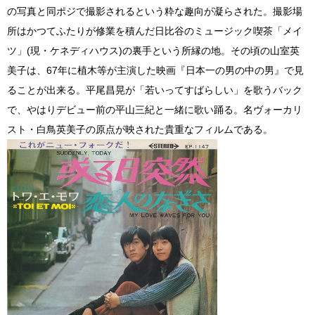
の写真と同ポジで撮影されるという粋な趣向が凝らされた。撮影場
所はかつてふたりが修業を積んだ日比谷のミュージック喫茶「メイ
ツ」(現・ケネディハウス)の裏手という所縁の地。その頃の山室英
美子は、67年に植木等が主演した映画『日本一の男の中の男』で見
ることが出来る。平尾昌晃が「若いってすばらしい」を歌うバック
で、やはりデビュー前の平山三紀と一緒に歌い踊る。名ヴォーカリ
スト・白鳥英美子の原点が映された貴重なフィルムである。