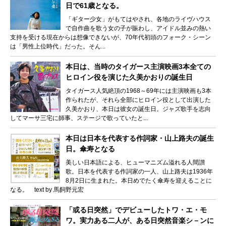
日で61歳となる。
「ギター少女」がもてはやされ、各地のライヴハウス
で自作曲を歌う女の子が賑わし、アイドル並みの熱い
支持を受ける現在からは想像できないが、70年代初頭のフォーク・シーン
は「男性上位時代」だった。そん...
本日は、当時のタイガース主演映画3本全ての
ヒロイン役を演じた久美かおりの誕生日
タイガース人気絶頂の1968～69年には主演映画も3本
作られたが、それら全部にヒロイン役として出演した
久美かおり、本日は彼女の誕生日。ジャズ歌手を志向
してマーサ三宅に師事、ステージで歌っていたと...
本日は日本を代表する作詞家・山上路夫の誕生
日。傘寿となる
美しい日本語による、ヒューマニズム溢れる人間讃
歌。日本を代表する作詞家の一人、山上路夫は1936年
8月2日に生まれた。本日めでたく傘寿を迎えることに
なる。 text by 馬飼野元宏
「或る日突然」でデビューしたトワ・エ・モ
ワ。実力ある二人が、ある日突然音楽シ－ンに