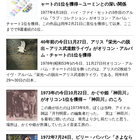
ャートの1位を獲得～ユーミンとの深い関係
1977年4月18日、ハイ・ファイ・セットの3作目のアル
バム『ラブ・コレクション』がオリコン・アルバム・
チャート1位を獲得。この作品は同年2月21日に首位を獲得して以来、ここ
までで9週連続の1位...
40年前の今日11月27日、アリス『栄光への脱
出～アリス武道館ライヴ』がオリコン・アルバ
ム・チャートの1位を獲得
1978年(昭和53年)の今日、11月27日付オリコン・アル
バム・チャートの1位を飾ったのは、アリスの2枚組ラ
イヴ・アルバム『栄光への脱出〜アリス武道館ライヴ』である。同年8月
29〜30日の日本...
1973年の今日10月22日、かぐや姫「神田川」
がオリコン1位を獲得～「神田川」のころ
この曲が出たのは1973年9月。ぼくは当時、アイドル
雑誌『月刊明星』の編集者だった。 実は「神田川」
を最初に聴いたのは、発売より少し前だったと思う。
場所は、かぐや姫が所属していたユイ音楽工房の...
1972年7月24日、ビリー・バンバン「さよなら