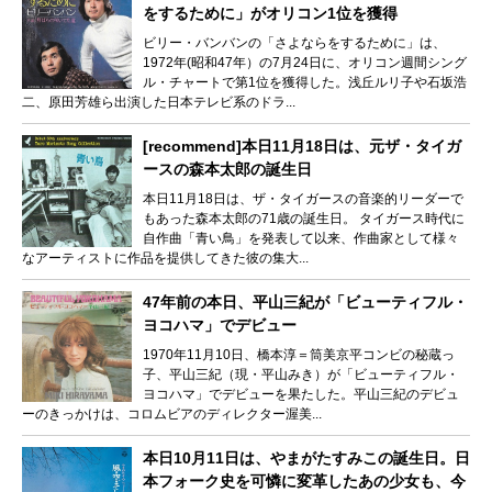
をするために」がオリコン1位を獲得
ビリー・バンバンの「さよならをするために」は、
1972年(昭和47年）の7月24日に、オリコン週間シング
ル・チャートで第1位を獲得した。浅丘ルリ子や石坂浩
二、原田芳雄ら出演した日本テレビ系のドラ...
[recommend]本日11月18日は、元ザ・タイガ
ースの森本太郎の誕生日
本日11月18日は、ザ・タイガースの音楽的リーダーで
もあった森本太郎の71歳の誕生日。 タイガース時代に
自作曲「青い鳥」を発表して以来、作曲家として様々
なアーティストに作品を提供してきた彼の集大...
47年前の本日、平山三紀が「ビューティフル・
ヨコハマ」でデビュー
1970年11月10日、橋本淳＝筒美京平コンビの秘蔵っ
子、平山三紀（現・平山みき）が「ビューティフル・
ヨコハマ」でデビューを果たした。平山三紀のデビュ
ーのきっかけは、コロムビアのディレクター渥美...
本日10月11日は、やまがたすみこの誕生日。日
本フォーク史を可憐に変革したあの少女も、今