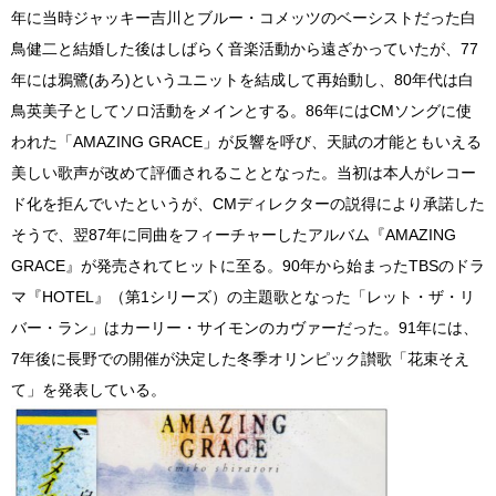
年に当時ジャッキー吉川とブルー・コメッツのベーシストだった白
鳥健二と結婚した後はしばらく音楽活動から遠ざかっていたが、77
年には鴉鷺(あろ)というユニットを結成して再始動し、80年代は白
鳥英美子としてソロ活動をメインとする。86年にはCMソングに使
われた「AMAZING GRACE」が反響を呼び、天賦の才能ともいえる
美しい歌声が改めて評価されることとなった。当初は本人がレコー
ド化を拒んでいたというが、CMディレクターの説得により承諾した
そうで、翌87年に同曲をフィーチャーしたアルバム『AMAZING
GRACE』が発売されてヒットに至る。90年から始まったTBSのドラ
マ『HOTEL』（第1シリーズ）の主題歌となった「レット・ザ・リ
バー・ラン」はカーリー・サイモンのカヴァーだった。91年には、
7年後に長野での開催が決定した冬季オリンピック讃歌「花束そえ
て」を発表している。