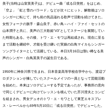
美子(当時は山室英美子)は、デビュー曲「或る日突然」をはじめ、
「空よ」「虹と雪のバラード」などが次々にヒット。解散後はソロ
シンガーに転じて、持ち前の気品溢れる歌声で活動を続けてきた。
女性フォークの旗手・森山良子、赤い鳥～ハイ・ファイ・セットの
山本潤子と共に、美声の三大歌姫“V3”としてステージを展開してい
た時期もある。その後、トワ・エ・モワは再結成され、現在に至る
まで活動を継続中。才能を受け継いだ実娘の白鳥マイカもシンガー
ソングライターとして活躍している。本日3月16日は類い稀なる美
声のシンガー・白鳥英美子の誕生日である。
1950年に神奈川県で生まれ、日本音楽高等学校在学中から、渡辺プ
ロダクションが擁していたスクールメイツの一員となって芸能活動
を始めた。本来はソロデビューする予定であったが、事務所の意向
で同じくデビューに向けてレッスンを積んでいた芥川澄夫とコンビ
を組まされ、男女デュオのトワ・エ・モワとして東芝エキスプレ
ス・レーベルから69年5月10日に「或る日突然」でデビューした。