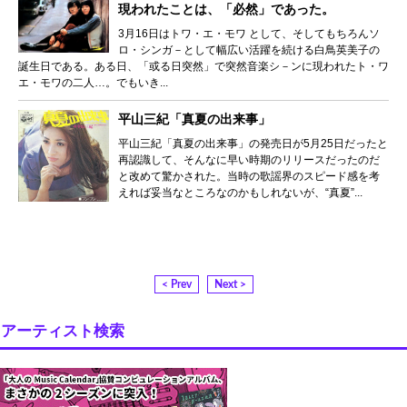
現われたことは、「必然」であった。
3月16日はトワ・エ・モワ として、そしてもちろんソ
ロ・シンガ－として幅広い活躍を続ける白鳥英美子の
誕生日である。ある日、「或る日突然」で突然音楽シ－ンに現われたト・ワ
エ・モワの二人…。でもいき...
平山三紀「真夏の出来事」
平山三紀「真夏の出来事」の発売日が5月25日だったと
再認識して、そんなに早い時期のリリースだったのだ
と改めて驚かされた。当時の歌謡界のスピード感を考
えれば妥当なところなのかもしれないが、“真夏”...
< Prev
Next >
アーティスト検索