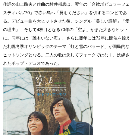
作詞の山上路夫と作曲の村井邦彦は、翌年の「合歓ポピュラーフェ
スティバル'70」で赤い鳥へ「翼をください」を供するコンビであ
る。デビュー曲を大ヒットさせた後、シングル「美しい誤解」「愛
の理由」、そして4枚目となる70年の「空よ」がまた大きなヒット
に。同年には「誰もいない海」、さらに翌年には72年に開催を控え
た札幌冬季オリンピックのテーマ「虹と雪のバラード」が国民的な
ヒットソングとなる。二人の歌は決してフォークではなく、洗練さ
れたポップ・デュオであった。