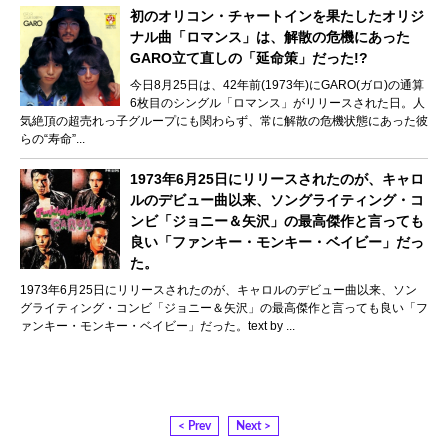
初のオリコン・チャートインを果たしたオリジ
ナル曲「ロマンス」は、解散の危機にあった
GARO立て直しの「延命策」だった!?
今日8月25日は、42年前(1973年)にGARO(ガロ)の通算
6枚目のシングル「ロマンス」がリリースされた日。人
気絶頂の超売れっ子グループにも関わらず、常に解散の危機状態にあった彼
らの“寿命”...
1973年6月25日にリリースされたのが、キャロ
ルのデビュー曲以来、ソングライティング・コ
ンビ「ジョニー＆矢沢」の最高傑作と言っても
良い「ファンキー・モンキー・ベイビー」だっ
た。
1973年6月25日にリリースされたのが、キャロルのデビュー曲以来、ソン
グライティング・コンビ「ジョニー＆矢沢」の最高傑作と言っても良い「フ
ァンキー・モンキー・ベイビー」だった。text by ...
< Prev
Next >