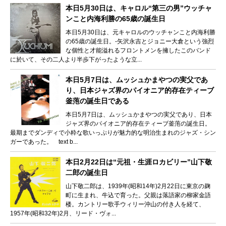
本日5月30日は、キャロル“第三の男”ウッチャ
ンこと内海利勝の65歳の誕生日
本日5月30日は、元キャロルのウッチャンこと内海利勝
の65歳の誕生日。-矢沢永吉とジョニー大倉という強烈
な個性と才能溢れるフロントメンを擁したこのバンド
に於いて、その二人より半歩下がったような立...
本日5月7日は、ムッシュかまやつの実父であ
り、日本ジャズ界のパイオニア的存在ティーブ
釜萢の誕生日である
本日5月7日は、ムッシュかまやつの実父であり、日本
ジャズ界のパイオニア的存在ティーブ釜萢の誕生日。
最期までダンディで小粋な歌いっぷりが魅力的な明治生まれのジャズ・シン
ガーであった。 text b...
本日2月22日は“元祖・生涯ロカビリー”山下敬
二郎の誕生日
山下敬二郎は、1939年(昭和14年)2月22日に東京の麹
町に生まれ、牛込で育った。父親は落語家の柳家金語
楼。カントリー歌手ウィリー沖山の付き人を経て、
1957年(昭和32年)2月、リード・ヴォ...