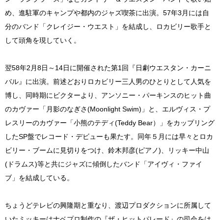
め、進駐軍のキャンプや都内のジャズ喫茶に出演。57年3月には自
分のバンド「クレイジー・ウエスト」を結成し、ロカビリー歌手と
して頭角を現していく。
翌58年2月8日～14日に開催された第1回『日劇ウエスタン・カーニ
バル』に出演。前述どおりロカビリー三人男のひとりとして人気を
博し、同時期にビクターより、アンソニー・パーキンスのヒット曲
のカヴァー「月影のなぎさ(Moonlight Swim)」と、エルヴィス・プ
レスリーのカヴァー「小熊のテディ(Teddy Bear）」をカップリング
したSP盤でレコード・デビューも果たす。同年５月には早々とロカ
ビリー・ブームに見切りをつけ、鈴木邦彦(ピアノ)、リッキー中山
(ドラムス)等と共にジャズに傾倒したバンド「アイヴィ・ファイ
ブ」を結成している。
ちょうどテレビの興隆期と重なり、渡辺プロダクションに所属して
いたミッキーはナベプロ制作の『ザ・ヒットパレード』の司会をは