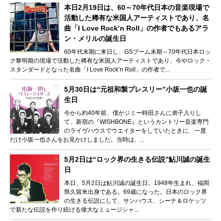
本日2月19日は、60～70年代日本の音楽現場で
活動した稀有な米国人アーティストであり、名
曲「I Love Rock’n Roll」の作者でもあるアラ
ン・メリルの誕生日
60年代末期に来日し、GSブーム末期～70年代日本ロッ
ク黎明期の現場で活動した稀有な米国人アーティストであり、今やロック・
スタンダードとなった名曲「I Love Rock’n Roll」の作者で...
5月30日は“元祖和製プレスリー”小坂一也の誕
生日
今から約40年前、僕がジミー時田さんに弟子入りし
て、新宿の『WISHBONE』というカントリー音楽専門
のライヴハウスでウエイターをしていたときに、一度
だけ小坂一也さんをお見かけしました。当時は、...
5月2日は“ロック界の生きる伝説”鮎川誠の誕生
日
本日、5月2日は鮎川誠の誕生日。1948年生まれ、福岡
県久留米出身である。69歳になった。日本のロック界
の生きる伝説にして、サンハウス、シーナ＆ロケッツ
で新たな伝説を作り続ける偉大なミュージシャ...