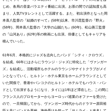
じめ、各局の音楽バラエティ番組に出演。お茶の間での認知度も高
まり、人気TVタレントとして活躍する。また、初出演作となった岡
本喜八監督の『結婚のすべて』(58年)以来、市川昆監督の『野火』
(58年)、岡本喜八監督の『大学の山賊たち』(60年)、松山善三監督
の『山河あり』(62年)等の映画にも出演。俳優としてもキャリアを
積んでいった。
61年6月、本格的にジャズを志向したバンド「シティ・クロウズ」
を結成。66年にはさらにラウンジ・ジャズに特化した「ヴァンガー
ズ」を結成し、活動場所もホテルのラウンジやナイトクラブがメイ
ンとなっていく。ヒルトン・ホテル東京をホームグラウンドとして
いた関係で、香港やバンコクのヒルトン・ホテルでもハウス・バン
ドとして出演するようになり、タイには1年ほど滞在した。この間に
フランス人のプロモーターからヨーロッパ巡業のオファーを受けた
ので、一旦帰国してから、ヴァンガーズ時代からのドラマー原田裕
臣と共にバンドを再編。海外受けを狙って「サムライ」と改名して