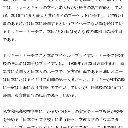
年は、ちょっとキャラの立った老人役がお得意の熟年俳優として活
躍。2016年に妻と愛犬と共にタイのプーケットに移住し、現在は仕
事のある時だけ日本に帰国するというマイペースな活動を続けてい
るミッキー・カーチス。本日7月23日はそんな彼の80回目の誕生日
である。
ミッキー・カーチスこと本名マイケル・ブライアン・カーチス(帰化
後の戸籍名は加千須ブライアン)は、1938年7月23日東京生まれ。両
親共に英国人と日本人のハーフで、父方の祖母である三浦レオニー
は日本におけるイギリス刺繍の第一人者だった。ミッキーが4才の時
に一家は上海に渡り共同租界で生活していたが、終戦後の1945年に
帰国。東京世田谷の烏山で暮らし始める。
私立和光高校在学中に、かまやつひろしの実父ティーブ釜萢が校長
を務める「日本ジャズ学校」に通う傍ら、立教大学の「ウエスタ
ン・ランブラーズ」などカントリー＆ウエスタン・バンドで歌い始