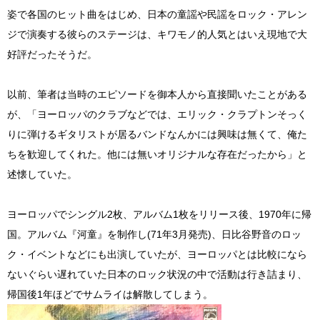
姿で各国のヒット曲をはじめ、日本の童謡や民謡をロック・アレン
ジで演奏する彼らのステージは、キワモノ的人気とはいえ現地で大
好評だったそうだ。
以前、筆者は当時のエピソードを御本人から直接聞いたことがある
が、「ヨーロッパのクラブなどでは、エリック・クラプトンそっく
りに弾けるギタリストが居るバンドなんかには興味は無くて、俺た
ちを歓迎してくれた。他には無いオリジナルな存在だったから」と
述懐していた。
ヨーロッパでシングル2枚、アルバム1枚をリリース後、1970年に帰
国。アルバム『河童』を制作し(71年3月発売)、日比谷野音のロッ
ク・イベントなどにも出演していたが、ヨーロッパとは比較になら
ないぐらい遅れていた日本のロック状況の中で活動は行き詰まり、
帰国後1年ほどでサムライは解散してしまう。