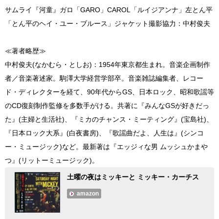
サムライ『河童』ガロ「GARO」CAROL「ルイジアンナ」左とん平
「とん平のヘイ・ユー・ブルース」ジャケット撮影協力：中村俊夫
≪著者略歴≫
中村俊夫(なかむら・としお)：1954年東京都生まれ。音楽企画制作
者／音楽著述家。駒澤大学経営学部卒。音楽雑誌編集者、レコー
ド・ディレクターを経て、90年代からGS、日本ロック、昭和歌謡等
のCD復刻制作監修を多数手がける。共著に『みんなGSが好きだっ
た』(主婦と生活社)、『ミカのチャンス・ミーティング』(宝島社)、
『日本ロック大系』(白夜書房)、『歌謡曲だよ、人生は』(シンコ
ー・ミュージック)など。最新著は『エッジィな男 ムッシュかまや
つ』(リットーミュージック)。
土曜の夜はミッキーと ミッキー・カーチス
amazon