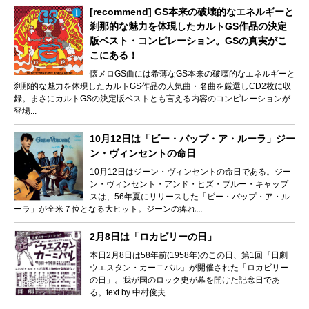
[recommend] GS本来の破壊的なエネルギーと
刹那的な魅力を体現したカルトGS作品の決定
版ベスト・コンピレーション。GSの真実がこ
こにある！
懐メロGS曲には希薄なGS本来の破壊的なエネルギーと
刹那的な魅力を体現したカルトGS作品の人気曲・名曲を厳選しCD2枚に収
録。まさにカルトGSの決定版ベストとも言える内容のコンピレーションが
登場...
10月12日は「ビー・バップ・ア・ルーラ」ジー
ン・ヴィンセントの命日
10月12日はジーン・ヴィンセントの命日である。ジー
ン・ヴィンセント・アンド・ヒズ・ブルー・キャップ
スは、56年夏にリリースした「ビー・バップ・ア・ル
ーラ」が全米７位となる大ヒット。ジーンの痺れ...
2月8日は「ロカビリーの日」
本日2月8日は58年前(1958年)のこの日、第1回『日劇
ウエスタン・カーニバル』が開催された「ロカビリー
の日」。我が国のロック史が幕を開けた記念日であ
る。text by 中村俊夫