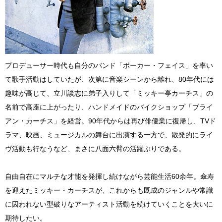
プロデューサー時代も自分のバンド「ポーカー・フェイス」を率い
て歌手活動はしていたが、次第に音楽シーンから離れ、80年代には
趣味が高じて、立川談志に弟子入りして「ミッキー亭カーチス」の
名前で高座に上がったり、ハンドメイドのバイクショップ「ブライ
アン・カーチス」を経営。90年代からは再び俳優業に復帰し、TVド
ラマ、映画、ミュージカルの舞台に出演する一方で、散発的にライ
ヴ活動も行なうなど、まさに八面六臂の活躍ぶりである。
自由自在にマルチな才能を発揮し続けながら芸能生活60余年。傘寿
を迎えたミッキー・カーチスが、これからも既成のジャンルや常識
に囚われない型破りなアーティスト活動を続けていくことを大いに
期待したい。