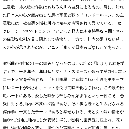
主題歌・挿入歌の作詞はもちろん川内自身によるもの。殊に、汚れ
た日本人の心が産み出した悪の軍団と戦う『コンドールマン』の主
題歌には、社会悪を憎む川内の精神が表現されて秀でている。“ゼニ
クレージー”や“ヘドロンガー”といった怪人にも身勝手な人間たちへ
の痛烈な批判が見え隠れして痛快だ。一方で、川内の限りない慈し
みの心が示されたのが、アニメ『まんが日本昔ばなし』であった。
歌謡曲の作詞の仕事の嚆矢となったのは、60年の「誰よりも君を愛
す」で、松尾和子、和田弘とマヒナ・スターズが歌って第2回日本レ
コード大賞を受賞する。「月刊明星」に連載された小説をモチーフ
にレコードが出され、ヒットを受けて映画化もされた。この歌の松
尾パートにある、愛した時から苦しみが始まるという一節こそ、恋
愛に対する川内の不変の持論であり、その後も続々と生みだされる
傑作群に一貫したテーマであると察せられる。男と女の深い情念が
描かれた詞は川内にしか表現し得ない独特な世界観に包まれ、聴く
者に強烈な印象を残す。個性的な言葉のセンスが頂点に達したの