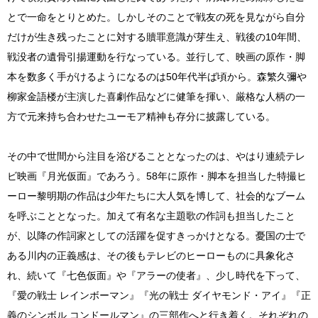
とで一命をとりとめた。しかしそのことで戦友の死を見ながら自分
だけが生き残ったことに対する贖罪意識が芽生え、戦後の10年間、
戦没者の遺骨引揚運動を行なっている。並行して、映画の原作・脚
本を数多く手がけるようになるのは50年代半ば頃から。森繁久彌や
柳家金語楼が主演した喜劇作品などに健筆を揮い、厳格な人柄の一
方で元来持ち合わせたユーモア精神も存分に披露している。
その中で世間から注目を浴びることとなったのは、やはり連続テレ
ビ映画『月光仮面』であろう。58年に原作・脚本を担当した特撮ヒ
ーロー黎明期の作品は少年たちに大人気を博して、社会的なブーム
を呼ぶこととなった。加えて有名な主題歌の作詞も担当したこと
が、以降の作詞家としての活躍を促すきっかけとなる。憂国の士で
ある川内の正義感は、その後もテレビのヒーローものに具象化さ
れ、続いて『七色仮面』や『アラーの使者』、少し時代を下って、
『愛の戦士 レインボーマン』『光の戦士 ダイヤモンド・アイ』『正
義のシンボル コンドールマン』の三部作へと行き着く。それぞれの