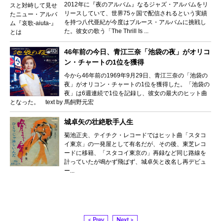
2012年に『夜のアルバム』なるジャズ・アルバムをリ
リースしていて、世界75ヶ国で配信されるという実績
を持つ八代亜紀が今度はブルース・アルバムに挑戦し
た。彼女の歌う「The Thrill Is ...
46年前の今日、青江三奈「池袋の夜」がオリコ
ン・チャートの1位を獲得
今から46年前の1969年9月29日、青江三奈の「池袋の
夜」がオリコン・チャートの1位を獲得した。「池袋の
夜」は6週連続で1位を記録し、彼女の最大のヒット曲
となった。 text by 馬飼野元宏
城卓矢の壮絶歌手人生
菊池正夫、テイチク・レコードではヒット曲「スタコ
イ東京」の一発屋として有名だが、その後、東芝レコ
ードに移籍、「スタコイ東京の」再録など同じ路線を
計っていたが鳴かず飛ばず、城卓矢と改名し再デビュ
ー...
< Prev
Next >