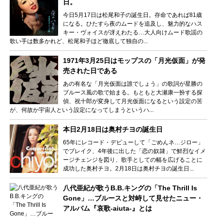
日。
今日5月17日は松尾和子の誕生日。存命であれば81歳
になる。ひたすら夜のムードを追及し、魅力的なハス
キー・ヴォイスが冴えわたる…大人向けムード歌謡の
歌い手は数多かれど、松尾和子ほど徹底して独自の...
1971年3月25日はモップスの「月光仮面」が発
売された日である
あの有名な「月光仮面は誰でしょう」の歌詞が星勝の
ブルース風の歌で始まる。もともと大瀬康一扮する探
偵、祝十郎が変身して月光仮面になるという設定の筈
が、何故か宇宙人という設定になってしまうというハ...
本日2月18日は奥村チヨの誕生日
65年にレコード・デビューして「ごめんネ…ジロー」
でブレイク、4年後に出した「恋の奴隷」で鮮烈なイメ
ージチェンジを図り、歌手としての幅を広げることに
成功した奥村チヨ。2月18日は奥村チヨの誕生日...
八代亜紀が歌うB.B.キングの「The Thrill Is
Gone」…ブルースと対峙して見せたニュー・
アルバム『哀歌-aiuta-』とは