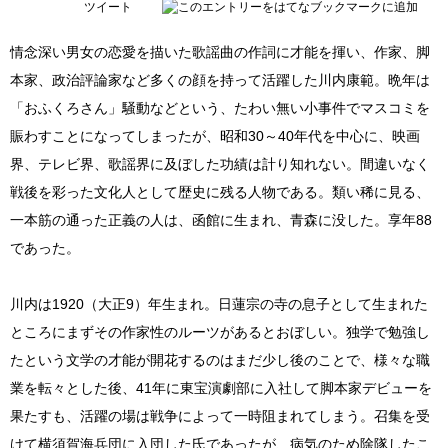
ツイート
情念深い男女の恋愛を描いた歌謡曲の作詞に才能を揮い、作家、脚
本家、政治評論家など多くの顔を持って活躍した川内康範。晩年は
「おふくろさん」騒動などという、たわい無い小事件でマスコミを
賑わすことになってしまったが、昭和30～40年代を中心に、映画
界、テレビ界、歌謡界に及ぼした功績は計り知れない。間違いなく
戦後を彩った文化人として歴史に残る人物である。類い稀に見る、
一本筋の通った正義の人は、函館に生まれ、青森に没した。享年88
であった。
川内は1920（大正9）年生まれ。日蓮宗の寺の息子として生まれた
ところにまずその作家性のルーツがあるとおぼしい。独学で勉強し
たという文学の才能が開花するのはまだ少し後のことで、様々な職
業を転々とした後、41年に東宝演劇部に入社して脚本家デビューを
果たすも、活躍の場は戦争によって一時阻まれてしまう。召集を受
けて横須賀海兵団に入団した氏であったが、病気のため除隊したこ