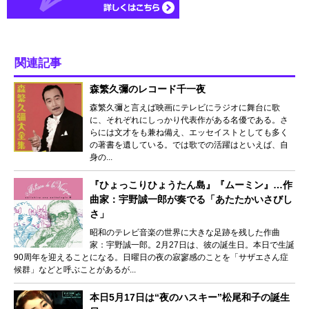
関連記事
森繁久彌のレコード千一夜
森繁久彌と言えば映画にテレビにラジオに舞台に歌
に、それぞれにしっかり代表作がある名優である。さ
らには文才をも兼ね備え、エッセイストとしても多く
の著書を遺している。では歌での活躍はといえば、自
身の...
『ひょっこりひょうたん島』『ムーミン』…作
曲家：宇野誠一郎が奏でる「あたたかいさびし
さ」
昭和のテレビ音楽の世界に大きな足跡を残した作曲
家：宇野誠一郎。2月27日は、彼の誕生日。本日で生誕
90周年を迎えることになる。日曜日の夜の寂寥感のことを「サザエさん症
候群」などと呼ぶことがあるが...
本日5月17日は“夜のハスキー”松尾和子の誕生