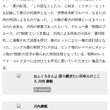
ス」「夜の紅花」「この恋なくしたら」と続き、ミリオン・ヒット
を記録して青江の代表作となった「伊勢佐木町ブルース」もまた川
内の作詞によるものであった。この曲の最大の特徴といえるイント
ロのため息も、川内の発案であったという。デビュー曲「恍惚のブ
ルース」の“恍惚”という言葉は、川内による同名の小説が「週刊現
代」に連載されて話題を呼び、曲のヒットにより一種の流行語とな
った。シングル盤の初回プレス分は、ピンク地のレーベルにオレン
ジ色の“恍惚”の文字が刷られた特別仕様となっている。昭和のレコ
ード・コレクターにはぜひとも手元に置いていただきたい逸品であ
る。
おふくろさんよ 語り継ぎたい日本人のここ
ろ 川内 康範
amazon
川内康範