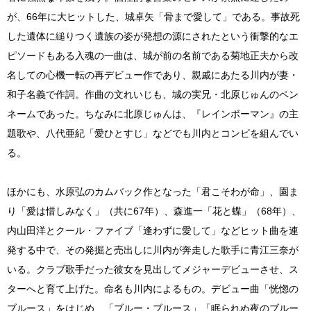
が、66年に大ヒットした、城卓矢「骨まで愛して」である。事故死
した遺体に縋りつく遺族の姿が発想の源にされたという衝撃的なエ
ピソードもある入魂の一曲は、城が前の名前である菊地正夫から改
名しての心機一転の再デビュー作であり、親戚にあたる川内が妻・
和子名義で作詞。作曲の文れいじも、城の実兄・北原じゅんのペン
ネームであった。ちなみに北原じゅんは、『レインボーマン』の主
題歌や、八代亜紀「愛ひとすじ」などでも川内とコンビを組んでい
る。
ほかにも、水原弘のカムバック作となった「君こそわが命」、園ま
り「愛は惜しみなく」（共に67年）、森進一「花と蝶」（68年）、
内山田洋とクール・ファイブ「逢わずに愛して」などヒット曲を連
発する中で、その発掘と売出しに川内が奔走した歌手に青江三奈が
いる。クラブ歌手だった彼女を見出してメジャーデビューさせ、ス
ターへと育て上げた。命名も川内によるもの。デビュー曲「恍惚の
ブルース」をはじめ、「ブルー・ブルース」「眠られぬ夜のブルー