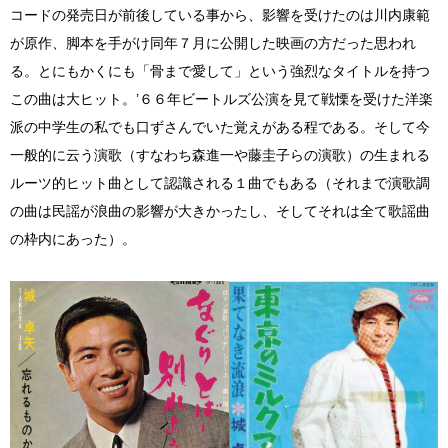
コードの発売日が前後している事から、影響を受けたのは川内康範
が原作、脚本を手がけ同年７月に公開した映画の方だった思われ
る。とにもかくにも「骨まで愛して」という強烈なタイトルを持つ
この曲は大ヒット。’６６年ビートルズ公演を見て戦慄を受けた洋楽
派の中学生の私でも口ずさんでいた覚えがある程である。そして今
一般的に云う演歌（すなわち森進一や藤圭子らの演歌）の生まれる
ルーツ的ヒット曲として認識される１曲でもある（それまで演歌調
の曲は民謡が浪曲の影響が大きかったし、そしてそれは全て歌謡曲
の枠内にあった）。