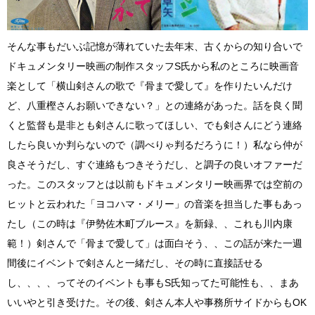
そんな事もだいぶ記憶が薄れていた去年末、古くからの知り合いで
ドキュメンタリー映画の制作スタッフS氏から私のところに映画音
楽として「横山剣さんの歌で『骨まで愛して』を作りたいんだけ
ど、八重樫さんお願いできない？」との連絡があった。話を良く聞
くと監督も是非とも剣さんに歌ってほしい、でも剣さんにどう連絡
したら良いか判らないので（調べりゃ判るだろうに！）私なら仲が
良さそうだし、すぐ連絡もつきそうだし、と調子の良いオファーだ
った。このスタッフとは以前もドキュメンタリー映画界では空前の
ヒットと云われた「ヨコハマ・メリー」の音楽を担当した事もあっ
たし（この時は『伊勢佐木町ブルース』を新録、、これも川内康
範！）剣さんで「骨まで愛して」は面白そう、、この話が来た一週
間後にイベントで剣さんと一緒だし、その時に直接話せる
し、、、、ってそのイベントも事もS氏知ってた可能性も、、まあ
いいやと引き受けた。その後、剣さん本人や事務所サイドからもOK