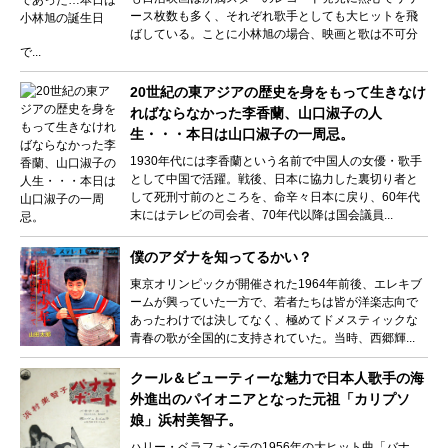
ース枚数も多く、それぞれ歌手としても大ヒットを飛
ばしている。ことに小林旭の場合、映画と歌は不可分
で...
20世紀の東アジアの歴史を身をもって生きなけ
ればならなかった李香蘭、山口淑子の人
生・・・本日は山口淑子の一周忌。
1930年代には李香蘭という名前で中国人の女優・歌手
として中国で活躍。戦後、日本に協力した裏切り者と
して死刑寸前のところを、命辛々日本に戻り、60年代
末にはテレビの司会者、70年代以降は国会議員...
僕のアダナを知ってるかい？
東京オリンピックが開催された1964年前後、エレキブ
ームが興っていた一方で、若者たちは皆が洋楽志向で
あったわけでは決してなく、極めてドメスティックな
青春の歌が全国的に支持されていた。当時、西郷輝...
クール＆ビューティーな魅力で日本人歌手の海
外進出のパイオニアとなった元祖「カリプソ
娘」浜村美智子。
ハリー・ベラフォンテの1956年の大ヒット曲「バナ