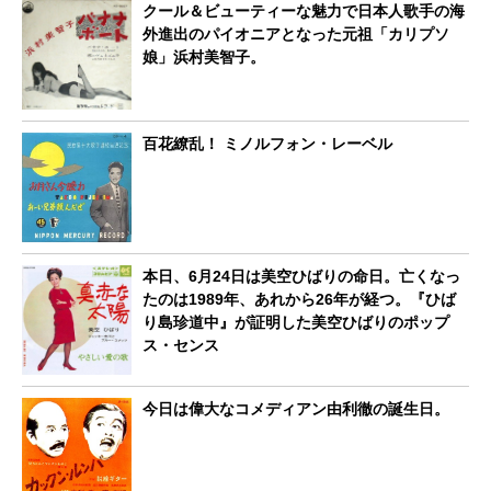
クール＆ビューティーな魅力で日本人歌手の海
外進出のパイオニアとなった元祖「カリプソ
娘」浜村美智子。
百花繚乱！ ミノルフォン・レーベル
本日、6月24日は美空ひばりの命日。亡くなっ
たのは1989年、あれから26年が経つ。『ひば
り島珍道中』が証明した美空ひばりのポップ
ス・センス
今日は偉大なコメディアン由利徹の誕生日。