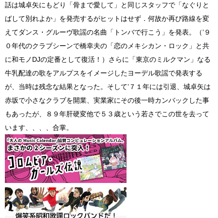
話は城卓矢にもどり「骨まで愛して」と同じスタッフで「なぐりと
ばして別れよか」を発売するがヒットはせず．何故か再び路線を変
えてダンス・グルーヴ歌謡の名曲「トンバで行こう」を発表。（’９
０年代のクラブシーンで橋幸夫の「恋のメキシカン・ロック」と共
に和モノDJの定番として復活！）さらに「東京のミルクマン」なる
牛乳配達の歌をアルプスをイメージしたヨーデル歌謡で発表する
が、当時は残念な結果となった。そして’７１年には引退、城卓矢は
赤坂で小さなクラブを開業、実業家にその後一時カンバックした事
もあったが、８９年肝硬変他で５３歳という若さでこの世を去って
います、、、、合掌。