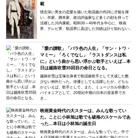
範
情念深い男女の恋愛を描いた歌謡曲の作詞に才能を揮
い、作家、脚本家、政治評論家など多くの顔を持って
活躍した川内康範。昭和30～40年代を中心に、映画
界、テレビ界、歌謡界に及ぼした功績は計り知れない...
「愛の讃歌」「バラ色の人生」「サン・トワ・
マミー」「ろくでなし」「ラストダンスは私
に」という曲から思い浮かぶ歌手といえば…本
日は越路吹雪35回目の命日となる。
越路吹雪は宝塚出身者で歌謡曲歌手として大成した数
少ない例外だった。俳優としても活躍したが、どちら
かといえば、歌手として、また、ミュージカル俳優の
パイオニアとして、20世紀中期の日本の音楽界で大
き...
映画黄金時代の大スターは、みんな歌ってい
た。ことに小林旭は歌でも破格のスケールであ
った…本日は小林旭の誕生日
映画黄金時代の大スターは、みんな歌っていた。中で
も日活映画は所属スターのレコード発売に熱心でリリ