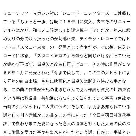
ミュージック・マガジン社の「レコード・コレクターズ」に連載し
ている「ちょっと一服」は既に１８年目に突入、去年そのリニュー
アルをはかり、和モノに限定して好評連載中（？）だが、年末に締
め切りの分で取り扱ったのが菊池正夫。テイチク・レコードではヒ
ット曲「スタコイ東京」の一発屋として有名だが、その後、東芝レ
コードに移籍、「スタコイ東京の」再録など同じ路線を計っていた
が鳴かず飛ばず、城卓矢と改名し再デビュー、その時の作品が１９
６６年１月に発売された「骨まで愛して」。この曲の大ヒットによ
り同年の紅白出場、さらに映画化と城卓矢は脚光を浴びる事とな
る。この曲の作曲が実兄の北原じゅんであり作詞が叔父の川内康範
という事は歌謡曲．芸能通の方ならよく知られている事実（何故か
当時のクレジットは二人共に仮名）そして、まあまあ知られている
話として川内康範がこの曲をこの年にあった「全日空羽田沖墜落事
故」で変わり果てた姿になった恋人の遺体と対面した人達の愛の深
さに衝撃を受けた事から出来あがったという話。しかし、事故とレ