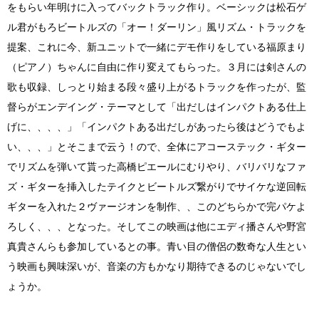
をもらい年明けに入ってバックトラック作り。ベーシックは松石ゲ
ル君がもろビートルズの「オー！ダーリン」風リズム・トラックを
提案、これに今、新ユニットで一緒にデモ作りをしている福原まり
（ピアノ）ちゃんに自由に作り変えてもらった。３月には剣さんの
歌も収録、しっとり始まる段々盛り上がるトラックを作ったが、監
督らがエンデイング・テーマとして「出だしはインパクトある仕上
げに、、、、」「インパクトある出だしがあったら後はどうでもよ
い、、、」とそこまで云う！ので、全体にアコーステック・ギター
でリズムを弾いて貰った高橋ピエールにむりやり、バリバリなファ
ズ・ギターを挿入したテイクとビートルズ繋がりでサイケな逆回転
ギターを入れた２ヴァージオンを制作、、このどちらかで完パケよ
ろしく、、、となった。そしてこの映画は他にエディ播さんや野宮
真貴さんらも参加しているとの事。青い目の僧侶の数奇な人生とい
う映画も興味深いが、音楽の方もかなり期待できるのじゃないでし
ょうか。