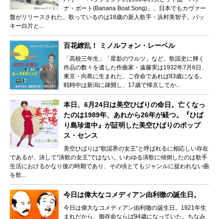
ナ・ボート(Banana Boat Song)」、日本でもカヴァー
盤がリリースされた。歌っているのは18歳の新人歌手・浜村美智子。バッ
キー白片と...
百花繚乱！ ミノルフォン・レーベル
「高校三年生」「星影のワルツ」など、歌謡史に輝く
作品の数々を遺した作曲家・遠藤実は1932年7月6日、
東京・向島に生まれた。ご存命であれば83歳になる。
戦時中は新潟に疎開し、17歳で帰京してか...
本日、6月24日は美空ひばりの命日。亡くなっ
たのは1989年、あれから26年が経つ。『ひば
り島珍道中』が証明した美空ひばりのポップ
ス・センス
美空ひばりは“歌謡界の女王”と呼ばれるに相応しい存在
であるが、決して“演歌の女王”ではない。いわゆる演歌に傾倒したのは歌手
生活におけるかなり後の時期であり、その頃とてもジャンルに捉われない曲
を歌...
今日は偉大なコメディアン由利徹の誕生日。
今日は偉大なコメディアン由利徹の誕生日。1921年生
まれだから、御存命ならば94歳になっていた。ちなみ