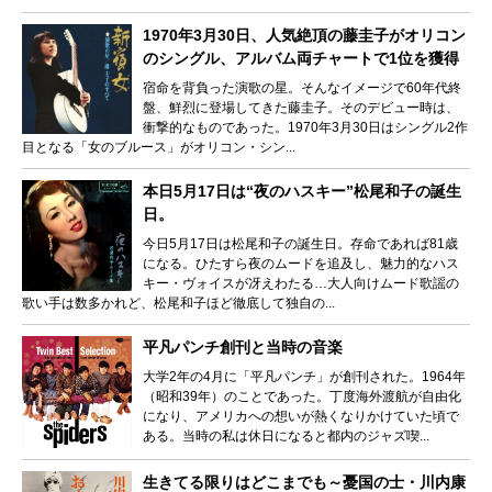
1970年3月30日、人気絶頂の藤圭子がオリコン
のシングル、アルバム両チャートで1位を獲得
宿命を背負った演歌の星。そんなイメージで60年代終
盤、鮮烈に登場してきた藤圭子。そのデビュー時は、
衝撃的なものであった。1970年3月30日はシングル2作
目となる「女のブルース」がオリコン・シン...
本日5月17日は“夜のハスキー”松尾和子の誕生
日。
今日5月17日は松尾和子の誕生日。存命であれば81歳
になる。ひたすら夜のムードを追及し、魅力的なハス
キー・ヴォイスが冴えわたる…大人向けムード歌謡の
歌い手は数多かれど、松尾和子ほど徹底して独自の...
平凡パンチ創刊と当時の音楽
大学2年の4月に「平凡パンチ」が創刊された。1964年
（昭和39年）のことであった。丁度海外渡航が自由化
になり、アメリカへの想いが熱くなりかけていた頃で
ある。当時の私は休日になると都内のジャズ喫...
生きてる限りはどこまでも～憂国の士・川内康