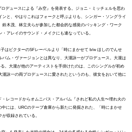
臣プロデュースによる『み空』を発表する。ジョニ・ミッチェルを思わ
インと、やはりこれはフォークと呼ぶよりも、シンガー・ソングライ
、鈴木茂、林立夫らが参加した都会的な感覚のバッキング・ワーク
ン・アレイのサウンド・メイクにも連なっている。
はビクターのSFレーベルより「時にまかせて b/w ほしのでんせ
ルバム・ヴァージョンとは異なり、大瀧詠一がプロデュース。大瀧は
ている。大瀧が他のアーティストを手掛けたのは、このシングルが初め
大瀧詠一の両プロデュースに愛されたというのも、彼女をおいて他に
ッド・レコードからオムニバス・アルバム『されど私の人生〜埋れ火の
この中には、URCのテープ倉庫から新たに発掘された、「時にまかせ
クが収録されている。
み空』を発表した当時の彼女は、24才の多感なる女性シンガー・ソン