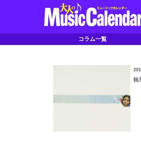
コラム一覧
20
執