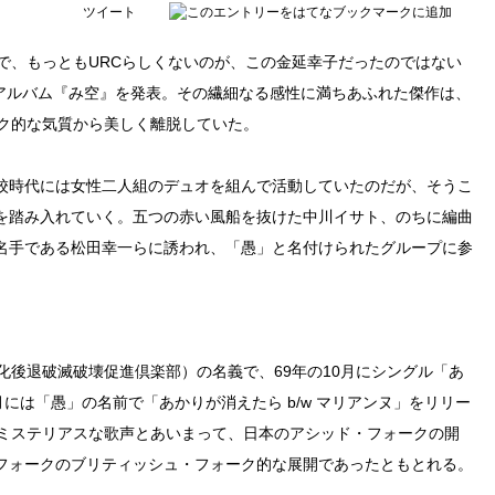
ツイート
で、もっともURCらしくないのが、この金延幸子だったのではない
・アルバム『み空』を発表。その繊細なる感性に満ちあふれた傑作は、
ーク的な気質から美しく離脱していた。
校時代には女性二人組のデュオを組んで活動していたのだが、そうこ
を踏み入れていく。五つの赤い風船を抜けた中川イサト、のちに編曲
名手である松田幸一らに誘われ、「愚」と名付けられたグループに参
化後退破滅破壊促進倶楽部）の名義で、69年の10月にシングル「あ
1月には「愚」の名前で「あかりが消えたら b/w マリアンヌ」をリリー
のミステリアスな歌声とあいまって、日本のアシッド・フォークの開
フォークのブリティッシュ・フォーク的な展開であったともとれる。