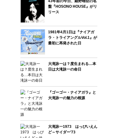
43年前の今日、細野晴臣の名
盤『HOSONO HOUSE』がリ
リース
1981年4月1日は『ナイアガ
ラ・トライアングルVol.1』が
最初に再発された日
大滝詠一は？度生まれる…本
日は大滝詠一の命日
『ゴーゴー・ナイアガラ』と
大滝詠一の魅力の根源
大滝詠一1973 はっぴいえん
ど～サイダー’73