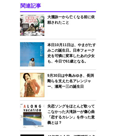
関連記事
大瀧詠一から亡くなる前に依
頼されたこと
本日10月11日は、やまがたす
みこの誕生日。日本フォーク
史を可憐に変革したあの少女
も、今日で61歳となる。
9月30日は中島みゆき、長渕
剛らを支えた名アレンジャ
ー、瀬尾一三の誕生日
失恋ソングをほとんど歌って
こなかった大滝詠一が傷心曲
「恋するカレン」を作った意
義とは？