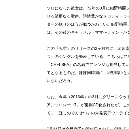
ソロになった彼女は、72年の9月に細野晴
せる清廉なる歌声、詩情豊かなメロディ・ラ
ターの括りのほうが似つかわしい。細野晴臣
は、その後のキャラメル・ママ〜ティン・パ
この『み空』のリリースの2ヶ月前に、金延幸子
つ」のシングルを発表している。こちらはア
「CHELSEA」の名義でアレンジも担当し
てとなるものだ。ほぼ同時期に、細野晴臣と
いないだろう。
なお、今年（2016年）の3月にグリーンウ
アンソロジー +7』が復刻CD化されたが、
て」「ほしのでんせつ」の未発表アウトテイ
5月31日は金延幸子の誕生日となる。傑作『