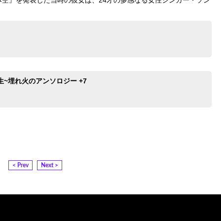
~埋れ火のアンソロジー +7
< Prev
Next >