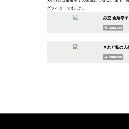
グライターであった。
み空 金延幸子
amazon
されど私の人生
amazon