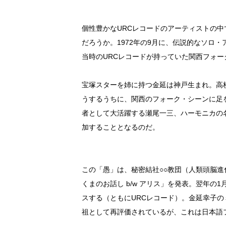
個性豊かなURCレコードのアーティストの中
だろうか。1972年の9月に、伝説的なソロ
当時のURCレコードが持っていた関西フォ
宝塚スターを姉に持つ金延は神戸生まれ。高
うするうちに、関西のフォーク・シーンに足
者として大活躍する瀬尾一三、ハーモニカの
加することとなるのだ。
この「愚」は、秘密結社○○教団（人類頭脳進
くまのお話し b/w アリス」を発表。翌年の
スする（ともにURCレコード）。金延幸子
祖として再評価されているが、これは日本語