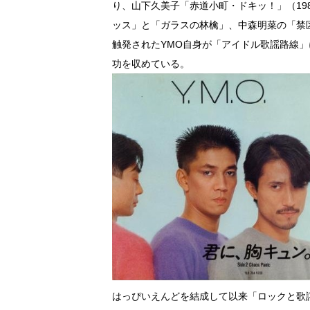
り、山下久美子「赤道小町・ドキッ！」（198
ッス」と「ガラスの林檎」、中森明菜の「禁
触発されたYMO自身が「アイドル歌謡路線」
功を収めている。
はっぴいえんどを結成して以来「ロックと歌