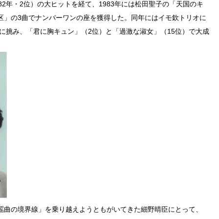
2年・2位）の大ヒットを経て、1983年には松田聖子の「天国のキ
区」の3曲でナンバーワンの座を獲得した。同年にはイモ欽トリオに
に挑み、「君に胸キュン」（2位）と「過激な淑女」（15位）で大成
謡曲の境界線」を乗り越えようともがいてきた細野晴臣にとって、