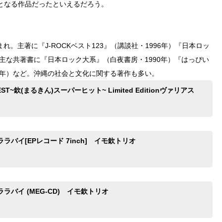
となる作品だったといえるだろう。
まれ。主著に『J-ROCKベスト123』（講談社・1996年）『日本ロッ
、主な共著書に『日本ロック大系』（白夜書房・1990年）『はっぴい
0年）など。沖縄の社会と文化に関する著作も多い。
EST~欽(まるきん)スーパーヒット~ Limited Editionヴァリアス
ラバイ[EPレコード 7inch] イモ欽トリオ
ラバイ (MEG-CD) イモ欽トリオ