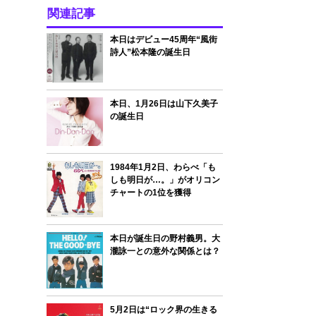
関連記事
本日はデビュー45周年“風街
詩人”松本隆の誕生日
本日、1月26日は山下久美子
の誕生日
1984年1月2日、わらべ「も
しも明日が…。」がオリコン
チャートの1位を獲得
本日が誕生日の野村義男。大
瀧詠一との意外な関係とは？
5月2日は“ロック界の生きる