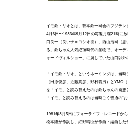
イモ欽トリオとは、萩本欽一司会のフジテレビ
4月6日〜1983年9月12日の毎週月曜21
口良一（良い子＝ヨシオ役）、西山浩司（悪
る。欽ちゃん人気絶頂時代の産物で、オーデ
ォードヴィルショー」に属していた山口以外
「イモ欽トリオ」というネーミングは、当時
（田原俊彦、近藤真彦、野村義男）とYMO（
を「イモ」と読み替えたのは欽ちゃんの発想と
「イモ」と読み替えるのは当時ごく普通の“お
1981年8月5日にフォーライフ・レコード
松本隆が作詞し、細野晴臣が作曲・編曲した