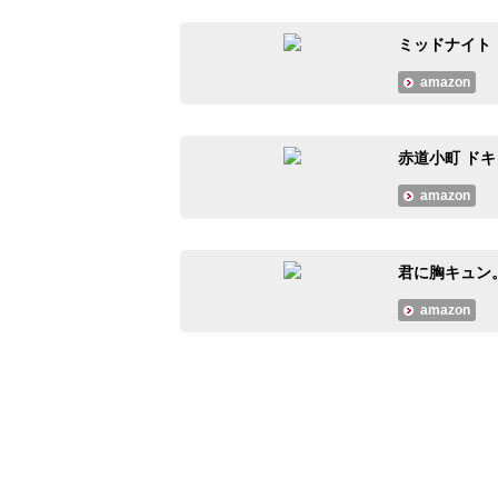
ミッドナイト・
amazon
赤道小町 ドキッ
amazon
君に胸キュン。 [
amazon