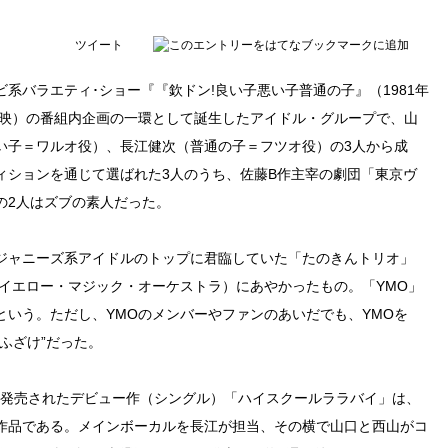
ツイート
系バラエティ･ショー『『欽ドン!良い子悪い子普通の子』（1981年
時に放映）の番組内企画の一環として誕生したアイドル・グループで、山
い子＝ワルオ役）、長江健次（普通の子＝フツオ役）の3人から成
ィションを通じて選ばれた3人のうち、佐藤B作主宰の劇団「東京ヴ
の2人はズブの素人だった。
ジャニーズ系アイドルのトップに君臨していた「たのきんトリオ」
イエロー・マジック・オーケストラ）にあやかったもの。「YMO」
いう。ただし、YMOのメンバーやファンのあいだでも、YMOを
ふざけ”だった。
から発売されたデビュー作（シングル）「ハイスクールララバイ」は、
作品である。メインボーカルを長江が担当、その横で山口と西山がコ