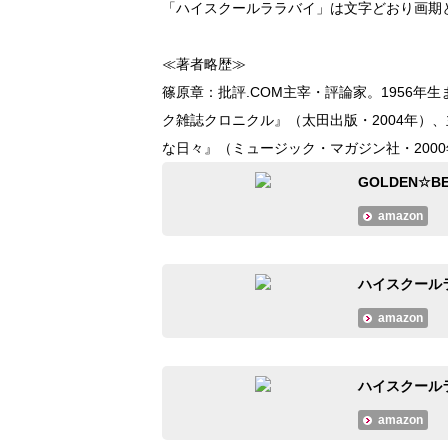
「ハイスクールララバイ」は文字どおり画期
≪著者略歴≫
篠原章：批評.COM主宰・評論家。1956年生
ク雑誌クロニクル』（太田出版・2004年）
な日々』（ミュージック・マガジン社・200
GOLDEN☆B
amazon
ハイスクールラ
amazon
ハイスクールラ
amazon