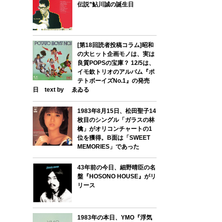
伝説”鮎川誠の誕生日
[第18回読者投稿コラム]昭和
の大ヒット企画モノは、実は
良質POPSの宝庫？ 12/5は、
イモ欽トリオのアルバム『ポ
テトボーイズNo.1』の発売
日 text by ゑゐる
1983年8月15日、松田聖子14
枚目のシングル「ガラスの林
檎」がオリコンチャートの1
位を獲得。B面は「SWEET
MEMORIES」であった
43年前の今日、細野晴臣の名
盤『HOSONO HOUSE』がリ
リース
1983年の本日、YMO『浮気