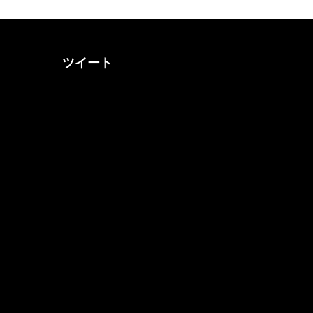
ツイート
@otona_music_walkerさん
をフォロー
@0musicwalker