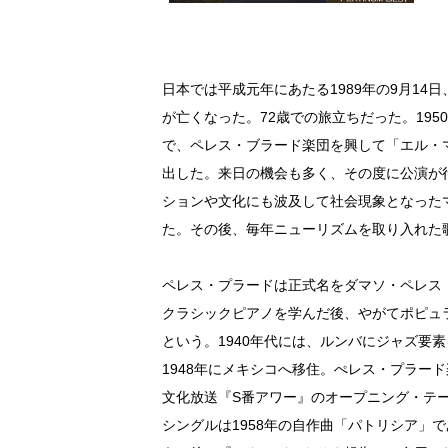
日本では平成元年にあたる1989年の9月14
が亡くなった。72歳での旅立ちだった。19
で、ペレス・ブラード楽団を興して「エル・マ
出した。来日の機会も多く、その度に公演が
ションや文化にも波及して社会現象となった
た。その後、毎年ニューリズムを取り入れた
ペレス・プラードは正式名をダマソ・ペレス・
クラシックピアノを学んだ後、やがてポピュ
という。1940年代には、ルンバにジャズ要
1948年にメキシコへ移住。ぺレス・プラー
文化放送『S番アワー』のオープニング・テ
シングルは1958年の自作曲「パトリシア」