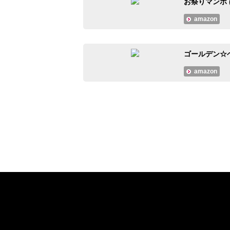
お祭りマンボ (
amazon
ゴールデン☆ベ
amazon
#大人のMusicCalendar