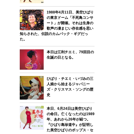
1988年4月11日、美空ひばり
の東京ドーム「不死鳥コンサ
ート」が開催。それは生身の
歌声の凄まじい存在感を思い
知らされた、伝説のカムバック・ギグだっ
た。
本日は江利チエミ、79回目の
生誕の日となる。
ひばり・チエミ・いづみの三
人娘から始まるジャパニー
ズ・クリスマス・ソングの歴
史
本日、6月24日は美空ひばり
の命日。亡くなったのは1989
年、あれから26年が経つ。
『ひばり島珍道中』が証明し
た美空ひばりのポップス・セ