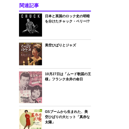
関連記事
日本と英国のロック史の明暗
を分けたチャック・ベリー!?
美空ひばりとジャズ
10月27日は「ムード歌謡の王
様」フランク永井の命日
GSブームから生まれた、美
空ひばりの大ヒット「真赤な
太陽」