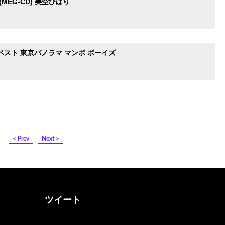
MEG-CD) 美空ひばり
スト 東京パノラマ マンボ ボーイズ
< Prev
Next >
ツイート
@otona_music_walkerさん
をフォロー