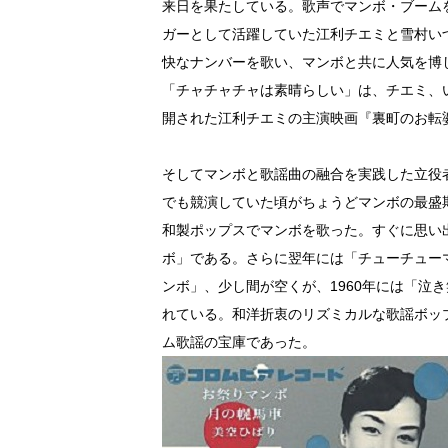
来日を果たしている。歌声でマンボ・ブーム
ガーとして活躍していた江利チエミと雪村い
快なナンバーを歌い、マンボと共に人気を博
「チャチャチャは素晴らしい」は、チエミ、
開された江利チエミの主演映画『裏町のお転
そしてマンボと歌謡曲の融合を実践した立役
でも競演していた頃がちょうどマンボの最盛
和製ポップスでマンボを歌った。すぐに思い出
ボ」である。さらに翌年には「チューチューマ
ンボ」、少し間が空くが、1960年には「泣
れている。和洋折衷のリズミカルな歌謡ボッ
ム歌謡の宝庫であった。