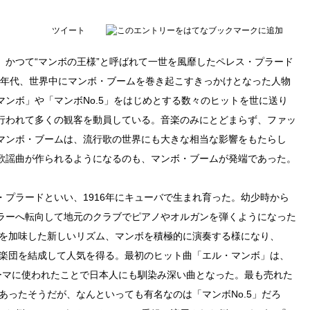
ツイート
日、かつて“マンボの王様”と呼ばれて一世を風靡したペレス・プラード
50年代、世界中にマンボ・ブームを巻き起こすきっかけとなった人物
ンボ」や「マンボNo.5」をはじめとする数々のヒットを世に送り
行われて多くの観客を動員している。音楽のみにとどまらず、ファッ
マンボ・ブームは、流行歌の世界にも大きな相当な影響をもたらし
歌謡曲が作られるようになるのも、マンボ・ブームが発端であった。
プラードといい、1916年にキューバで生まれ育った。幼少時から
ラーへ転向して地元のクラブでピアノやオルガンを弾くようになった
素を加味した新しいリズム、マンボを積極的に演奏する様になり、
ド楽団を結成して人気を得る。最初のヒット曲「エル・マンボ」は、
ーマに使われたことで日本人にも馴染み深い曲となった。最も売れた
であったそうだが、なんといっても有名なのは「マンボNo.5」だろ