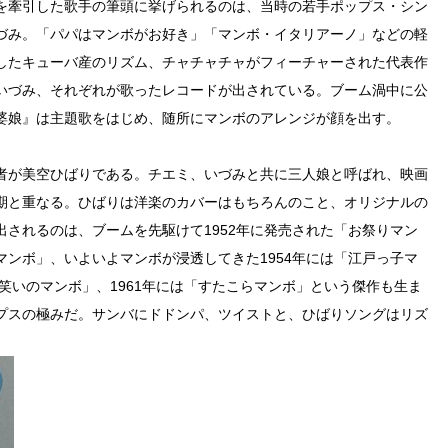
を牽引した歌手の筆頭に挙げられるのは、当時の若手ポップス・シン
づみ。「パパはマンボがお好き」「マンボ・イタリアーノ」などの軽
したキューバ産のリズム、チャチャチャがフィーチャーされた代表作
いづみ、それぞれが歌ったレコードが出されている。ブーム渦中に公
婆娘』は主題歌をはじめ、随所にマンボのアレンジが顔を出す。
者が美空ひばりである。チエミ、いづみと共に三人娘と呼ばれ、映画
期と重なる。ひばりは洋楽のカバーはもちろんのこと、オリジナルの
されるのは、ブームを先駆けて1952年に発売された「お祭りマン
ンボ」、いよいよマンボが浸透してきた1954年には「江戸っ子マ
き笑いのマンボ」、1961年には「すたこらマンボ」という傑作も生ま
プスの極みだ。サンバにドドンパ、ツイストと、ひばりソングはリズ