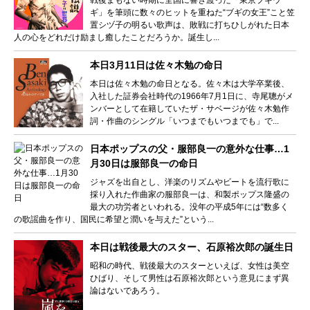
ギ」を筆頭に数々のヒットを重ねた“ブギの女王”こと笠
置シヅ子の明るい歌声は、敗戦に打ちひしがれた日本
人の心をどれだけ励まし癒したことだろうか。誕生し...
本日3月11日は佐々木勉の命日
本日は佐々木勉の命日となる。佐々木は大学卒業後、
入社した証券会社時代の1966年7月1日に、寺尾聰がメ
ンバーとして在籍していたザ・サベージが佐々木勉作
詞・作曲のシングル「いつまでもいつまでも」で...
日本ポップスの父・服部良一の意外な仕事…1
月30日は服部良一の命日
ジャズを出自とし、洋楽のリズムやビートを流行歌に
採り入れた作曲家の服部良一は、和製ポップス隆盛の
最大の功労者といわれる。没年の平成5年には“数多く
の歌謡曲を作り、国民に希望と潤いを与えた”という...
本日は戦後最大のスター、石原裕次郎の誕生日
昭和の時代、戦後最大のスターといえば、女性は美空
ひばり、そして男性は石原裕次郎という意見にまず異
論はないであろう。