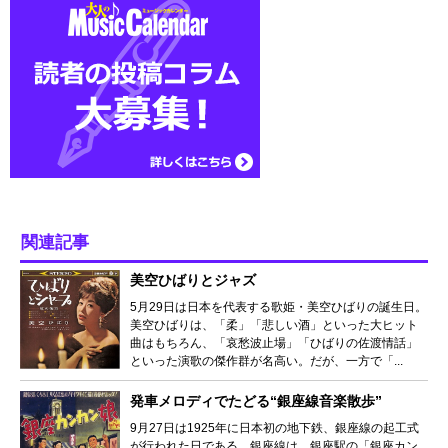
関連記事
美空ひばりとジャズ
5月29日は日本を代表する歌姫・美空ひばりの誕生日。
美空ひばりは、「柔」「悲しい酒」といった大ヒット
曲はもちろん、「哀愁波止場」「ひばりの佐渡情話」
といった演歌の傑作群が名高い。だが、一方で「...
発車メロディでたどる“銀座線音楽散歩”
9月27日は1925年に日本初の地下鉄、銀座線の起工式
が行われた日である。銀座線は、銀座駅の「銀座カン