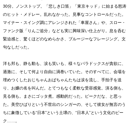
30分。ノンストップ。「悲しき口笛」「東京キッド」に始まる怒涛
のヒット・メドレー。乱れなかった。見事なコントロールだった。
マイナー・スイング調にアレンジされた「車屋さん」や、スロー・
ファンク版「りんご追分」なども実に興味深い仕上がり。息を呑む
緊迫感と、驚くほどのなめらかさ、ブルージーなフレージング。文
句なしだった。
洋も邦も、静も動も、涙も笑いも、様々なパラドックスが貪欲に、
過激に、そして何より自由に渦巻いていた。そのすべてに、会場を
埋めつくしたおじちゃんおばちゃんたちは涙を流し、手拍子を送
り、お嬢の名を叫んだ。とてつもなく柔軟な受容感覚。演る側も、
見る側も。まさにゴッタ煮。感動的だった。ピークだな、と思っ
た。美空ひばりという不世出のシンガーの、そして彼女が無言のう
ちに象徴している“日本”という土壌の、“日本人”という文化のピー
ク……。