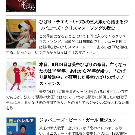
ひばり・チエミ・いづみの三人娘から始まるジ
ャパニーズ・クリスマス・ソングの歴史
この季節になるとどこにいても耳に入ってくるクリス
マス・ソング。宗教的には無関係でも、レコード棚に
は結構な数のクリスマス・レコードあるいはCDが存在
する。いったい、いつごろから我々はクリスマス・ソ...
本日、6月24日は美空ひばりの命日。亡くなっ
たのは1989年、あれから26年が経つ。『ひば
り島珍道中』が証明した美空ひばりのポップ
ス・センス
美空ひばりは“歌謡界の女王”と呼ばれるに相応しい存在
であるが、決して“演歌の女王”ではない。いわゆる演歌に傾倒したのは歌手
生活におけるかなり後の時期であり、その頃とてもジャンルに捉われない曲
を歌...
ジャパニーズ・ビート・ガール 黛ジュン
東芝の新人歌手・黛ジュンが「恋のハレルヤ」を歌
い、ミニスカート姿で颯爽と登場したのは、1967(昭和