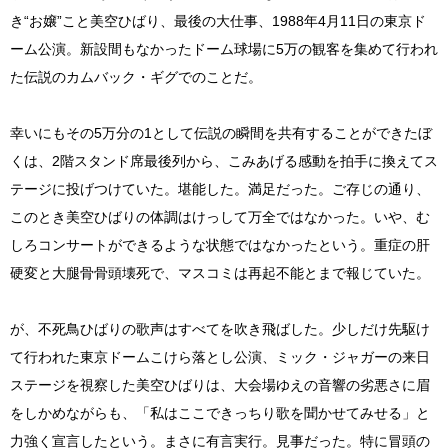
き“お嬢”こと美空ひばり、最後の大仕事、1988年4月11日の東京ド
ーム公演。新設間もなかったドーム球場に5万の観客を集めて行われ
た伝説のカムバック・ギグでのことだ。
幸いにもその5万分の1として伝説の瞬間を共有することができたぼ
くは、2階スタンド席最後列から、こみあげる感動を拍手に換えてス
テージに投げつけていた。堪能した。満足だった。ご存じの通り、
このとき美空ひばりの体調はけっして万全ではなかった。いや、む
しろコンサートができるような状態ではなかったという。重症の肝
硬変と大腿骨骨頭壊死で、マスコミは再起不能とまで報じていた。
が、不死鳥ひばりの歌声はすべてを吹き飛ばした。少しだけ先駆け
て行われた東京ドームこけら落とし公演、ミック・ジャガーの来日
ステージを視察した美空ひばりは、大会場ゆえの音響の劣悪さに眉
をしかめながらも、「私はここできっちり歌を聞かせてみせる」と
力強く宣言したという。まさに有言実行。見事だった。特に冒頭の