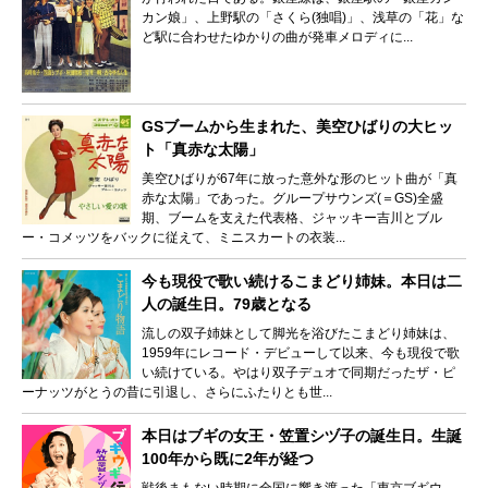
カン娘」、上野駅の「さくら(独唱)」、浅草の「花」な
ど駅に合わせたゆかりの曲が発車メロディに...
GSブームから生まれた、美空ひばりの大ヒッ
ト「真赤な太陽」
美空ひばりが67年に放った意外な形のヒット曲が「真
赤な太陽」であった。グループサウンズ(＝GS)全盛
期、ブームを支えた代表格、ジャッキー吉川とブル
ー・コメッツをバックに従えて、ミニスカートの衣装...
今も現役で歌い続けるこまどり姉妹。本日は二
人の誕生日。79歳となる
流しの双子姉妹として脚光を浴びたこまどり姉妹は、
1959年にレコード・デビューして以来、今も現役で歌
い続けている。やはり双子デュオで同期だったザ・ピ
ーナッツがとうの昔に引退し、さらにふたりとも世...
本日はブギの女王・笠置シヅ子の誕生日。生誕
100年から既に2年が経つ
戦後まもない時期に全国に響き渡った「東京ブギウ