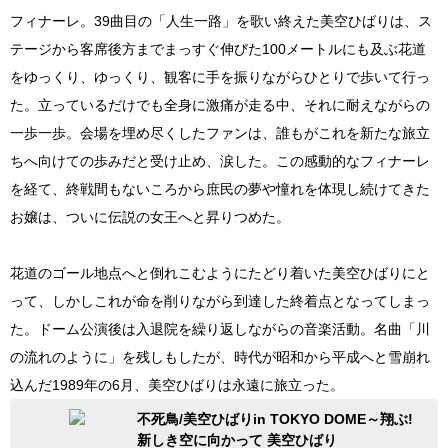
フィナーレ。39曲目の「人生一路」を歌い終えた美空ひばりは、ス
テージから客席後方までまっすぐ伸びた100メートルにも及ぶ花道
をゆっくり、ゆっくり、観客に手を振りながらひとりで歩いて行っ
た。立っているだけでも全身に激痛が走る中、それに耐えながらの
一歩一歩。会場を埋め尽くしたファンは、誰もがこれを新たな旅立
ちへ向けての歩みだと受け止め、涙した。この感動的なフィナーレ
を経て、終戦間もないころから庶民の夢や憧れを体現し続けてきた
お嬢は、ついに伝説の女王へと昇りつめた。
花道のゴール地点へと倒れこむようにたどり着いた美空ひばりにと
って、しかしこれが命を削りながら到達した終着点となってしまっ
た。ドーム公演後は入退院を繰り返しながらの音楽活動。名曲「川
の流れのように」を残しもしたが、時代が昭和から平成へと雪崩れ
込んだ1989年の6月、美空ひばりは永遠に旅立った。
不死鳥/美空ひばりin TOKYO DOME～翔ぶ!
新しき空に向かって 美空ひばり