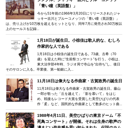
「青い瞳（英語盤）」
今から51年前の1966年3月20日にリリースされたジャ
ッキー吉川とブルーコメッツの「青い瞳（英語盤）」
は、売り上げが10万枚を超えるヒットとなり、同年7月に発売され50万枚以
上のセールスを記録...
1月18日が誕生日。小椋佳は歌人的な、むしろ
作家的な人である
1月18日は小椋佳の誕生日である。73歳、古希（70
歳）を迎えた時に“生前祭コンサート”を行う。小椋は、
東大法学部4年時、ラジオ局で寺山を“出待ち”し、後日
そのサロンに入る。卒業後、第一勧銀に入...
11月18日は偉大なる作曲家・古賀政男の誕生日
11月18日は偉大なる作曲家・古賀政男の誕生日。藤山
一郎が歌った「丘を越えて」「影を慕いて」をはじ
め、戦後もレコード大賞を受賞した美空ひばりの代表
作「柔」など、国民的な作曲家として数多のヒット曲...
1988年4月11日、美空ひばりの東京ドーム「不
死鳥コンサート」が開催。それは生身の歌声の
凄まじい存在感を思い知らされた、伝説のカム