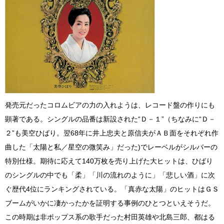
発売元だったコロムビアの力の入れようは、レコード盤の作りにも
顕著である。シングルの品番は新設された“Ｄ－１”（ちなみに“Ｄ－
２”も美空ひばり。翌68年に井上忠夫と原信夫がＡＢ面をそれぞれ作
曲した「太陽と私／星空の微笑み」だった)でレーベルがシルバーの
特別仕様。期待に応えて140万枚を売り上げた大ヒットは、ひばり
のシングルの中でも「柔」「川の流れのように」「悲しい酒」に次
ぐ歴代4位にランキングされている。「真赤な太陽」のヒットはＧＳ
ブームがいかに凄かったかを証明する事例のひとつといえそうだ。
この時期は非ポップス系の歌手だった村田英雄や北島三郎、都はる