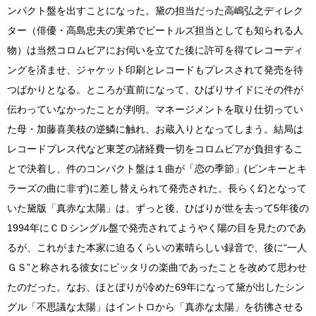
ンパクト盤を出すことになった。黛の担当だった高嶋弘之ディレク
ター（俳優・高島忠夫の実弟でビートルズ担当としても知られる人
物）は当然コロムビアにお伺いを立てた後に許可を得てレコーディ
ングを済ませ、ジャケット印刷とレコードもプレスされて発売を待
つばかりとなる。ところが直前になって、ひばりサイドにその件が
伝わっていなかったことが判明。マネージメントを取り仕切ってい
た母・加藤喜美枝の逆鱗に触れ、お蔵入りとなってしまう。結局は
レコードプレス代など東芝の諸経費一切をコロムビアが負担するこ
とで決着し、件のコンパクト盤は１曲が「恋の季節」(ピンキーとキ
ラーズの曲に非ず)に差し替えられて発売された。長らく幻となって
いた黛版「真赤な太陽」は、ずっと後、ひばりが世を去って5年後の
1994年にＣＤシングル盤で発売されてようやく陽の目を見たのであ
るが、これがまた本家に迫るくらいの素晴らしい録音で、後に“一人
ＧＳ”と称される彼女にピッタリの楽曲であったことを改めて思わせ
たのだった。なお、ほとぼりが冷めた69年になって黛が出したシン
グル「不思議な太陽」はイントロから「真赤な太陽」を彷彿させる