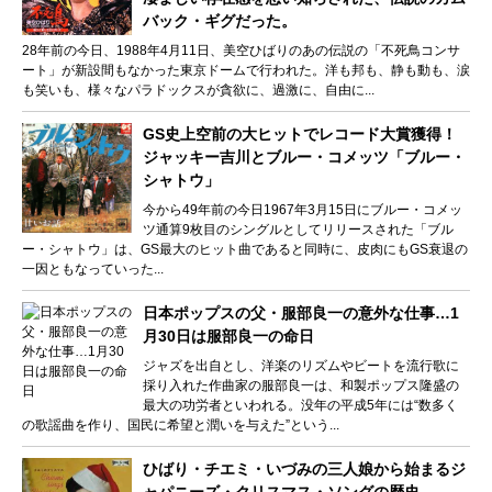
バック・ギグだった。
28年前の今日、1988年4月11日、美空ひばりのあの伝説の「不死鳥コンサ
ート」が新設間もなかった東京ドームで行われた。洋も邦も、静も動も、涙
も笑いも、様々なパラドックスが貪欲に、過激に、自由に...
GS史上空前の大ヒットでレコード大賞獲得！
ジャッキー吉川とブルー・コメッツ「ブルー・
シャトウ」
今から49年前の今日1967年3月15日にブルー・コメッ
ツ通算9枚目のシングルとしてリリースされた「ブル
ー・シャトウ」は、GS最大のヒット曲であると同時に、皮肉にもGS衰退の
一因ともなっていった...
日本ポップスの父・服部良一の意外な仕事…1
月30日は服部良一の命日
ジャズを出自とし、洋楽のリズムやビートを流行歌に
採り入れた作曲家の服部良一は、和製ポップス隆盛の
最大の功労者といわれる。没年の平成5年には“数多く
の歌謡曲を作り、国民に希望と潤いを与えた”という...
ひばり・チエミ・いづみの三人娘から始まるジ
ャパニーズ・クリスマス・ソングの歴史