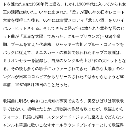
トを連ねたのは1950年代に遡る。しかし1960年代に入ってからも女
王の活躍は続いた。64年に出された「柔」が翌65年の日本レコード
大賞を獲得した後も、66年には古賀メロディ「悲しい酒」をリバイ
バル・ヒットさせる。そしてさらに翌67年に放たれた意外な形のヒ
ット曲が「真赤な太陽」であった。グループサウンズ(＝GS)全盛
期、ブームを支えた代表格、ジャッキー吉川とブルー・コメッツを
バックに従えて、ミニスカートの衣装で歌われたポップス歌謡は、
ミリオンセラーを記録し、自身のシングル売上げ4位の大ヒットとな
る。その後も多くの歌手にカヴァーされてきた「真赤な太陽」のシ
ングルが日本コロムビアからリリースされたのは今からちょうど50
年前、1967年5月25日のことだった。
歌謡曲に明るい向きには周知の事実であろう。美空ひばりは演歌歌
手ではない。後年はたしかに演歌調の作品も歌ったが、歌謡曲から
フォーク、民謡に端唄、スタンダード・ジャズに至るまでどんなジ
ャンルも華麗に歌いこなすオールラウンドプレイヤーとして歌謡界