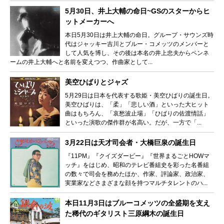
5月30日、井上大輔の命日~GSのスターからヒ
ットメーカーへ
本日5月30日は井上大輔の命日。グループ・サウンズ時
代はジャッキー吉川とブルー・コメッツのメンバーと
して人気を博し、その後は本名の井上忠夫からペンネ
ームの井上大輔へと名前を変えつつ、作曲家として...
美空ひばりとジャズ
5月29日は日本を代表する歌姫・美空ひばりの誕生日。
美空ひばりは、「柔」「悲しい酒」といった大ヒット
曲はもちろん、「哀愁波止場」「ひばりの佐渡情話」
といった演歌の傑作群が名高い。だが、一方で「...
3月22日は天才司会者・大橋巨泉の誕生日
『11PM』『クイズダービー』『世界まるごとHOWマ
ッチ』をはじめ、昭和のテレビ番組史を彩った名番組
の数々で司会を務めたほか、作家、評論家、政治家、
実業家などさまざまな顔を持つマルチタレントのハ...
本日11月3日はブルーコメッツの全盛期を支え
た稀代のギタリスト三原綱木の誕生日