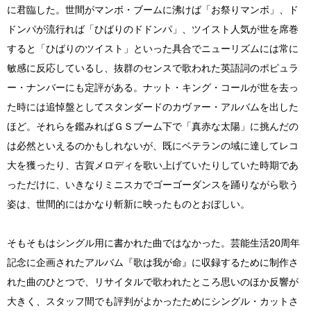
に君臨した。世間がマンボ・ブームに沸けば「お祭りマンボ」、ド
ドンパが流行れば「ひばりのドドンパ」、ツイスト人気が世を席巻
すると「ひばりのツイスト」といった具合でニューリズムには常に
敏感に反応しているし、抜群のセンスで歌われた英語詞のポピュラ
ー・ナンバーにも定評がある。ナット・キング・コールが世を去っ
た時には追悼盤としてスタンダードのカヴァー・アルバムを出した
ほど。それらを鑑みればＧＳブーム下で「真赤な太陽」に挑んだの
は必然といえるのかもしれないが、既にベテランの域に達してレコ
大を獲ったり、古賀メロディを歌い上げていたりしていた時期であ
っただけに、いきなりミニスカでゴーゴーダンスを踊りながら歌う
姿は、世間的にはかなり斬新に映ったものとおぼしい。
そもそもはシングル用に書かれた曲ではなかった。芸能生活20周年
記念に企画されたアルバム『歌は我が命』に収録するために制作さ
れた曲のひとつで、リサイタルで歌われたところ思いのほか反響が
大きく、スタッフ間でも評判がよかったためにシングル・カットさ