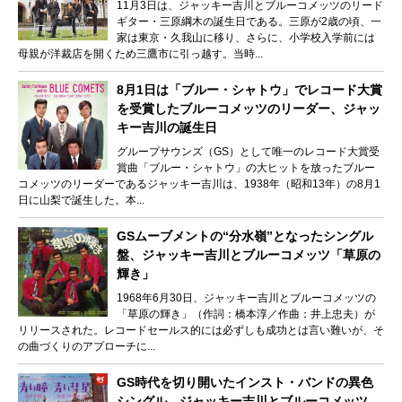
11月3日は、ジャッキー吉川とブルーコメッツのリード
ギター・三原綱木の誕生日である。三原が2歳の頃、一
家は東京・久我山に移り、さらに、小学校入学前には
母親が洋裁店を開くため三鷹市に引っ越す。当時...
8月1日は「ブルー・シャトウ」でレコード大賞
を受賞したブルーコメッツのリーダー、ジャッ
キー吉川の誕生日
グループサウンズ（GS）として唯一のレコード大賞受
賞曲「ブルー・シャトウ」の大ヒットを放ったブルー
コメッツのリーダーであるジャッキー吉川は、1938年（昭和13年）の8月1
日に山梨で誕生した。本...
GSムーブメントの“分水嶺”となったシングル
盤、ジャッキー吉川とブルーコメッツ「草原の
輝き」
1968年6月30日、ジャッキー吉川とブルーコメッツの
「草原の輝き」（作詞：橋本淳／作曲：井上忠夫）が
リリースされた。レコードセールス的には必ずしも成功とは言い難いが、そ
の曲づくりのアプローチに...
GS時代を切り開いたインスト・バンドの異色
シングル、ジャッキー吉川とブルーコメッツ