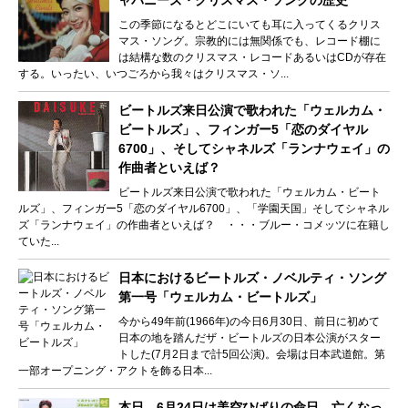
この季節になるとどこにいても耳に入ってくるクリス
マス・ソング。宗教的には無関係でも、レコード棚に
は結構な数のクリスマス・レコードあるいはCDが存在
する。いったい、いつごろから我々はクリスマス・ソ...
ビートルズ来日公演で歌われた「ウェルカム・
ビートルズ」、フィンガー5「恋のダイヤル
6700」、そしてシャネルズ「ランナウェイ」の
作曲者といえば？
ビートルズ来日公演で歌われた「ウェルカム・ビート
ルズ」、フィンガー5「恋のダイヤル6700」、「学園天国」そしてシャネル
ズ「ランナウェイ」の作曲者といえば？ ・・・ブルー・コメッツに在籍し
ていた...
日本におけるビートルズ・ノベルティ・ソング
第一号「ウェルカム・ビートルズ」
今から49年前(1966年)の今日6月30日、前日に初めて
日本の地を踏んだザ・ビートルズの日本公演がスター
トした(7月2日まで計5回公演)。会場は日本武道館。第
一部オープニング・アクトを飾る日本...
本日、6月24日は美空ひばりの命日。亡くなっ