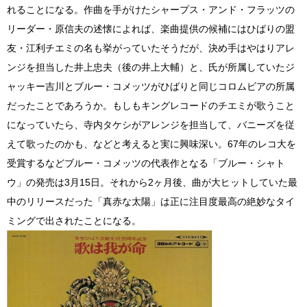
れることになる。作曲を手がけたシャープス・アンド・フラッツの
リーダー・原信夫の述懐によれば、楽曲提供の候補にはひばりの盟
友・江利チエミの名も挙がっていたそうだが、決め手はやはりアレ
ンジを担当した井上忠夫（後の井上大輔）と、氏が所属していたジ
ャッキー吉川とブルー・コメッツがひばりと同じコロムビアの所属
だったことであろうか。もしもキングレコードのチエミが歌うこと
になっていたら、寺内タケシがアレンジを担当して、バニーズを従
えて歌ったのかも、などと考えると実に興味深い。67年のレコ大を
受賞するなどブルー・コメッツの代表作となる「ブルー・シャト
ウ」の発売は3月15日。それから2ヶ月後、曲が大ヒットしていた最
中のリリースだった「真赤な太陽」は正に注目度最高の絶妙なタイ
ミングで出されたことになる。