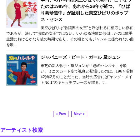
たのは1989年、あれから26年が経つ。『ひば
り島珍道中』が証明した美空ひばりのポップ
ス・センス
美空ひばりは“歌謡界の女王”と呼ばれるに相応しい存在
であるが、決して“演歌の女王”ではない。いわゆる演歌に傾倒したのは歌手
生活におけるかなり後の時期であり、その頃とてもジャンルに捉われない曲
を歌...
ジャパニーズ・ビート・ガール 黛ジュン
東芝の新人歌手・黛ジュンが「恋のハレルヤ」を歌
い、ミニスカート姿で颯爽と登場したのは、1967(昭和
42)年2月のことだった。当時の広告には“ヤング・メイ
トNo.1”のキャッチフレーズが躍る。t...
< Prev
Next >
アーティスト検索