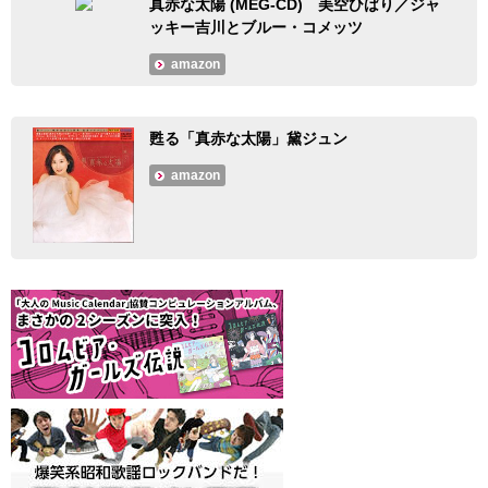
真赤な太陽 (MEG-CD) 美空ひばり／ジャ
ッキー吉川とブルー・コメッツ
amazon
甦る「真赤な太陽」黛ジュン
amazon