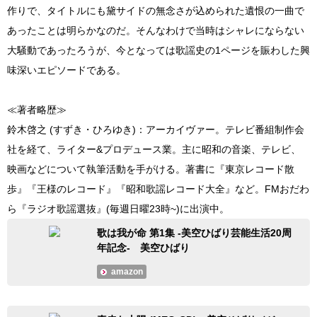
作りで、タイトルにも黛サイドの無念さが込められた遺恨の一曲で
あったことは明らかなのだ。そんなわけで当時はシャレにならない
大騒動であったろうが、今となっては歌謡史の1ページを賑わした興
味深いエピソードである。
≪著者略歴≫
鈴木啓之 (すずき・ひろゆき)：アーカイヴァー。テレビ番組制作会
社を経て、ライター&プロデュース業。主に昭和の音楽、テレビ、
映画などについて執筆活動を手がける。著書に『東京レコード散
歩』『王様のレコード』『昭和歌謡レコード大全』など。FMおだわ
ら『ラジオ歌謡選抜』(毎週日曜23時~)に出演中。
歌は我が命 第1集 -美空ひばり芸能生活20周
年記念- 美空ひばり
amazon