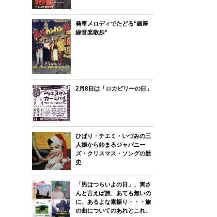
発車メロディでたどる“銀座
線音楽散歩”
2月8日は「ロカビリーの日」
ひばり・チエミ・いづみの三
人娘から始まるジャパニー
ズ・クリスマス・ソングの歴
史
「男はつらいよの日」、寅さ
んと言えば旅、あても無いの
に、あるよな素振り・・・旅
の曲についてのあれとこれ。