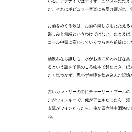
いる。アテナイではディオニュソスをたたえ
だ。それはポピュラー音楽にも受け継がれ、
お酒をめぐる歌は、お酒の楽しさをたたえる
楽しみと無縁というわけではない。たとえば
コール中毒に変わっていくつらさを前提にし
酒飲みなら誰しも、水がお酒に変わればなあ
るという話を子供のころ絵本で見たとき、ほ
たく気づかず、思わず生唾を飲み込んだ記憶
古いカントリーの曲にチャーリー・プールの
川がウィスキーで、俺がアヒルだったら、潜
支流がワインだったら、俺が四六時中酒浴び
ね。