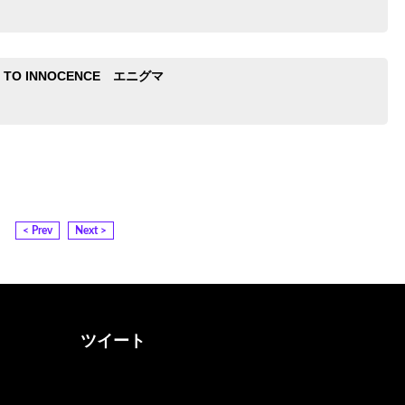
N TO INNOCENCE エニグマ
< Prev
Next >
ツイート
@otona_music_walkerさん
をフォロー