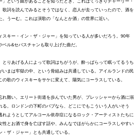
ー」という曲があることを知ったとき、これはてっきりチャーリー・
、歌詞を読んでみるとそうではなく、恋人が去っていったので、酒を
た。うーむ。これは演歌の「なんとか酒」の世界に近い。
ィスキー・イン・ザ・ジャー」を知っている人が多いだろう。90年
やベル&セバスチャンも取り上げた曲だ。
、とりあげる人によって歌詞はちがうが、酔っぱらって眠ってるうち
がいまは牢獄の中、という骨組みは共通している。アイルランドの民
この歌のウィスキーをサケに変えて、陽気にコーラスしている。
忘れ難い。エリート街道を歩んでいた男が、プレッシャーから酒に溺
れる。ロンドンの下町のパブなら、どこにでもこういう人がいそう
逃れようとしてアルコール依存症になるロック・アーティストたちに
女性とお酒で身を亡ぼす話や、みんなでほがらかにコーラスしやすい
ン・ザ・ジャー」とも共通している。