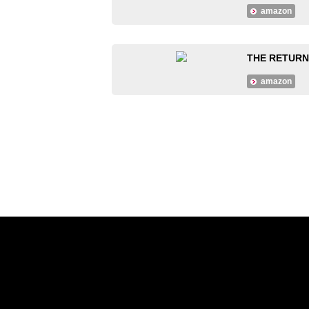
amazon
THE RETUR
amazon
#大人のMusicCalendar