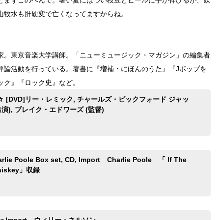
山牧水も肝硬変で亡くなってますからね。
家。東京音楽大学講師。「ニューミュージック・マガジン」の編集者
評論活動を行っている。著書に『増補・にほんのうた』『Jポップを
ック』『ロック史』など。
 [DVD]リー・レミック, チャールズ・ビックフォード ジャッ
演), ブレイク・エドワーズ (監督)
arlie Poole Box set, CD, Import Charlie Poole 「 If The
Whiskey」収録