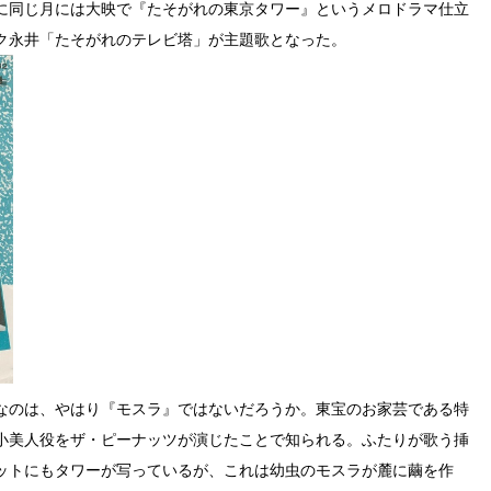
に同じ月には大映で『たそがれの東京タワー』というメロドラマ仕立
ク永井「たそがれのテレビ塔」が主題歌となった。
なのは、やはり『モスラ』ではないだろうか。東宝のお家芸である特
小美人役をザ・ピーナッツが演じたことで知られる。ふたりが歌う挿
ットにもタワーが写っているが、これは幼虫のモスラが麓に繭を作