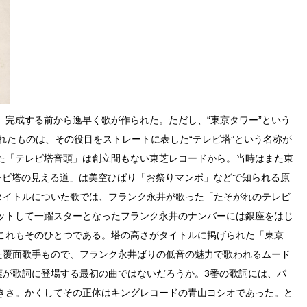
、完成する前から逸早く歌が作られた。ただし、“東京タワー”という
れたものは、その役目をストレートに表した“テレビ塔”という名称が
た「テレビ塔音頭」は創立間もない東芝レコードから。当時はまた東
レビ塔の見える道」は美空ひばり「お祭りマンボ」などで知られる原
がタイトルについた歌では、フランク永井が歌った「たそがれのテレビ
ットして一躍スターとなったフランク永井のナンバーには銀座をはじ
これもそのひとつである。塔の高さがタイトルに掲げられた「東京
れた覆面歌手もので、フランク永井ばりの低音の魅力で歌われるムード
葉が歌詞に登場する最初の曲ではないだろうか。3番の歌詞には、パ
きさ。かくしてその正体はキングレコードの青山ヨシオであった。と