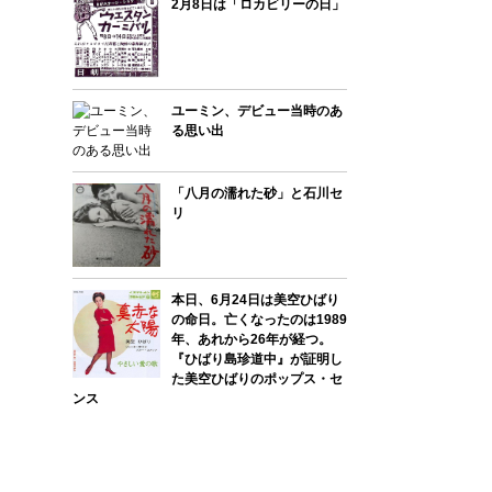
2月8日は「ロカビリーの日」
ユーミン、デビュー当時のあ
る思い出
「八月の濡れた砂」と石川セ
リ
本日、6月24日は美空ひばり
の命日。亡くなったのは1989
年、あれから26年が経つ。
『ひばり島珍道中』が証明し
た美空ひばりのポップス・セ
ンス