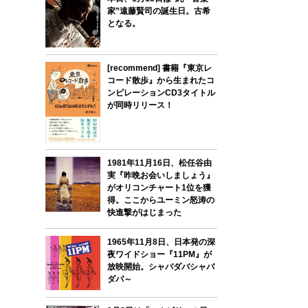
家”遠藤賢司の誕生日。古希
となる。
[recommend] 書籍『東京レ
コード散歩』から生まれたコ
ンピレーションCD3タイトル
が同時リリース！
1981年11月16日、松任谷由
実『昨晩お会いしましょう』
がオリコンチャート1位を獲
得。ここからユーミン怒涛の
快進撃がはじまった
1965年11月8日、日本発の深
夜ワイドショー『11PM』が
放映開始。シャバダバシャバ
ダバ～