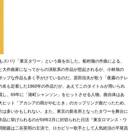
名もズバリ「東京タワー」という曲を出した。船村徹の作曲による、
と大作曲家になってからの演歌系の作品が想起されるが、小林旭の
ポップな作品も多く手がけているのだ。原田信夫が歌う「夜霧のテレ
名も定着した1960年の作品だが、あえてこのタイトルが用いられ
成し、69年に「港町シャンソン」をヒットさせる人物。曲自体はあ
大ヒット「アカシアの雨がやむとき」のカップリング曲だったため、
方は多いかもしれない。また、東京の新名所となったタワーを舞台に
作品に挙げられるのが59年2月に封切られた日活『東京ロマンス・ウ
明朗篇は二谷英明の主演で、ロカビリー歌手として人気絶頂の平尾昌