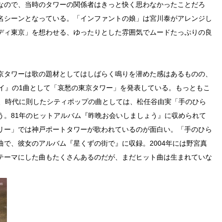
なので、当時のタワーの関係者はきっと快く思わなかったことだろ
名シーンとなっている。「インファントの娘」は宮川泰がアレンジし
ディ東京」を想わせる、ゆったりとした雰囲気でムードたっぷりの良
京タワーは歌の題材としてはしばらく鳴りを潜めた感はあるものの、
ョイ』の1曲として「哀愁の東京タワー」を発表している。もっともこ
く、時代に則したシティポップの曲としては、松任谷由実「手のひら
う。81年のヒットアルバム『昨晩お会いしましょう』に収められて
リー」では神戸ポートタワーが歌われているのが面白い。「手のひら
で、彼女のアルバム『星くずの街で』に収録。2004年には野宮真
テーマにした曲もたくさんあるのだが、まだヒット曲は生まれていな