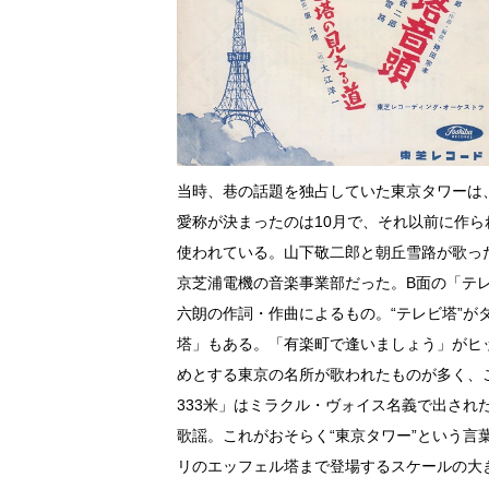
当時、巷の話題を独占していた東京タワーは
愛称が決まったのは10月で、それ以前に作ら
使われている。山下敬二郎と朝丘雪路が歌っ
京芝浦電機の音楽事業部だった。B面の「テ
六朗の作詞・作曲によるもの。“テレビ塔”
塔」もある。「有楽町で逢いましょう」がヒ
めとする東京の名所が歌われたものが多く、
333米」はミラクル・ヴォイス名義で出さ
歌謡。これがおそらく“東京タワー”という言
リのエッフェル塔まで登場するスケールの大