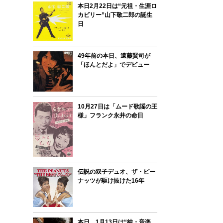
本日2月22日は“元祖・生涯ロ
カビリー”山下敬二郎の誕生
日
49年前の本日、遠藤賢司が
「ほんとだよ」でデビュー
10月27日は「ムード歌謡の王
様」フランク永井の命日
伝説の双子デュオ、ザ・ピー
ナッツが駆け抜けた16年
本日、1月13日は“純・音楽