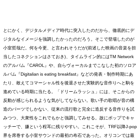
とにかく、デジタルメディア時代に突入したのだから、徹底的にデ
ジタルなイメージを強調したかったのだろう。そこで登場したのが
小室哲哉だ。何を今更、と言われそうだが(前述した映画の音楽を担
当したコネクションはさておき)、タイムライン的にはTM Network
のアルバム『CAROL』や、自らヴォーカルまでこなした初のソロア
ルバム『Digitalian is eating breakfast』などの発表・制作時期にあ
たり、敢えてコマーシャル性を後退させた実験的な音作りへと駒を
進めている時期に当たる。「ドリームラッシュ」には、そこからの
反動が感じられるような気がしてならない。歌い手の歌唱が音の構
造のパーツでしかない、従来の流行歌と完全に造反する音作りを試
みつつ、大衆性をこれでもかと強調してみせる。故にポップでキャ
ッチーで、嫌という程耳に残りやすい。これこそが、TRF以降J-pop
界を席巻する小室サウンドの最初の布石であった。オリコンでは最