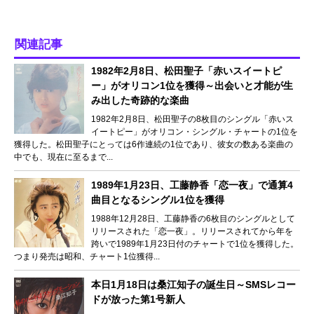
関連記事
1982年2月8日、松田聖子「赤いスイートピ
ー」がオリコン1位を獲得～出会いと才能が生
み出した奇跡的な楽曲
1982年2月8日、松田聖子の8枚目のシングル「赤いス
イートピー」がオリコン・シングル・チャートの1位を
獲得した。松田聖子にとっては6作連続の1位であり、彼女の数ある楽曲の
中でも、現在に至るまで...
1989年1月23日、工藤静香「恋一夜」で通算4
曲目となるシングル1位を獲得
1988年12月28日、工藤静香の6枚目のシングルとして
リリースされた「恋一夜」。リリースされてから年を
跨いで1989年1月23日付のチャートで1位を獲得した。
つまり発売は昭和、チャート1位獲得...
本日1月18日は桑江知子の誕生日～SMSレコー
ドが放った第1号新人