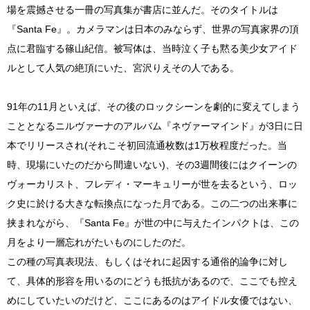
場を震撼させる一冊の写真集が書店に並んだ。そのタイトルは
『Santa Fe』。カメラマンは日本のみならず、世界の写真家界の頂
点に君臨する篠山紀信。被写体は、当時泣く子も黙る美少女アイド
ルとして人気の絶頂にいた、宮沢りえその人である。
91年の11月といえば、その後のロックシーンを劇的に変えてしまう
こととなるニルヴァーナのアルバム『ネヴァーマインド』が3日に日
本でリリースされ(それこそ初回流通枚数は1万枚程度だった。当
時、現場にいたのだから間違いない)、その3週間後にはクイーンの
ヴォーカリスト、フレディ・マーキュリーが世を去るという、ロッ
ク史に於ける大きな転換点になった月である。この二つの出来事に
挟まれながら、『Santa Fe』が世の中に与えたインパクトは、この
月をより一層忘れがたいものにしたのだ。
この種の写真表現法、もしくはそれに起因する通俗的論争に対し
て、具体的形容を用いるのにどうも抵抗があるので、ここでも控え
めにしていたいのだけど、ここにあるのはアイドル女優ではない、