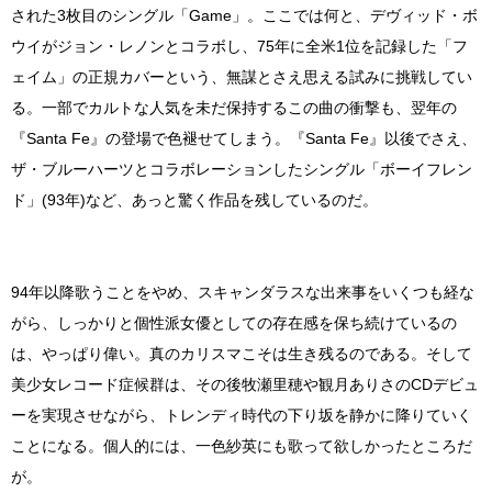
された3枚目のシングル「Game」。ここでは何と、デヴィッド・ボ
ウイがジョン・レノンとコラボし、75年に全米1位を記録した「フ
ェイム」の正規カバーという、無謀とさえ思える試みに挑戦してい
る。一部でカルトな人気を未だ保持するこの曲の衝撃も、翌年の
『Santa Fe』の登場で色褪せてしまう。『Santa Fe』以後でさえ、
ザ・ブルーハーツとコラボレーションしたシングル「ボーイフレン
ド」(93年)など、あっと驚く作品を残しているのだ。
94年以降歌うことをやめ、スキャンダラスな出来事をいくつも経な
がら、しっかりと個性派女優としての存在感を保ち続けているの
は、やっぱり偉い。真のカリスマこそは生き残るのである。そして
美少女レコード症候群は、その後牧瀬里穂や観月ありさのCDデビュ
ーを実現させながら、トレンディ時代の下り坂を静かに降りていく
ことになる。個人的には、一色紗英にも歌って欲しかったところだ
が。