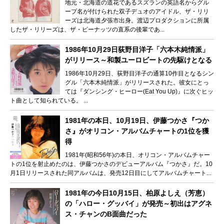
地元・北海道の道花であるスズランの英語名からグル
ープ名が付けられた双子デュオのアイドル、ザ・リリ
ーズは北海道夕張市出身。渡辺プロダクションに所属
したザ・リリーズは、ザ・ピーナッツの直系の後輩であ...
1986年10月29日荻野目洋子「六本木純情派」
がリリース～和製ユーロビートの先駆けとなる
1986年10月29日、荻野目洋子の通算10作目となるシン
グル「六本木純情派」がリリースされた。彼女にとっ
ては『ダンシング・ヒーロー(Eat You Up)』に次ぐヒッ
ト曲として知られている。 ...
1981年の本日、10月19日、伊藤つかさ『つか
さ』がオリコン・アルバムチャートの1位を獲
得
1981年(昭和56年)の本日、オリコン・アルバムチャー
トの1位を射止めたのは、伊藤つかさのデビューアルバム『つかさ』だ。10
月1日リリースされた同アルバムは、発売12日目にしてアルバムチャート...
1981年の今日10月15日、柏原よしえ（芳恵）
の「ハロー・グッバイ」が発売～初出はアグネ
ス・チャンのB面曲だった