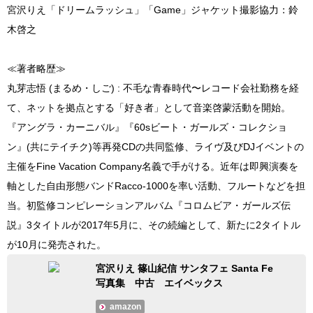
宮沢りえ「ドリームラッシュ」「Game」ジャケット撮影協力：鈴
木啓之
≪著者略歴≫
丸芽志悟 (まるめ・しご) : 不毛な青春時代〜レコード会社勤務を経
て、ネットを拠点とする「好き者」として音楽啓蒙活動を開始。
『アングラ・カーニバル』『60sビート・ガールズ・コレクショ
ン』(共にテイチク)等再発CDの共同監修、ライヴ及びDJイベントの
主催をFine Vacation Company名義で手がける。近年は即興演奏を
軸とした自由形態バンドRacco-1000を率い活動、フルートなどを担
当。初監修コンピレーションアルバム『コロムビア・ガールズ伝
説』3タイトルが2017年5月に、その続編として、新たに2タイトル
が10月に発売された。
宮沢りえ 篠山紀信 サンタフェ Santa Fe
写真集 中古 エイベックス
amazon