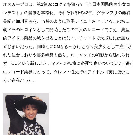
オスカープロは、第2第3のゴクミを狙って「全日本国民的美少女コ
ンテスト」の開催を本格化。それぞれ初代&2代目グランプリの藤谷
美紀と細川直美を、当然のように歌手デビューさせている。のちに
朝ドラのヒロインとして開花したこの二人のレコードでさえ、典型
的アイドル商品の域を出ることはなく、チャートで大成功には至ら
ずじまいだった。同時期にCMがきっかけとなり美少女として注目さ
れた佐倉しおりや喜多嶋舞も然り。おニャン子の幻影から逃れられ
ず、CDという新しいメディアへの転換に必死で食いついていた当時
のレコード業界にとって、タレント性先行のアイドルは実に扱いに
くい存在だった。