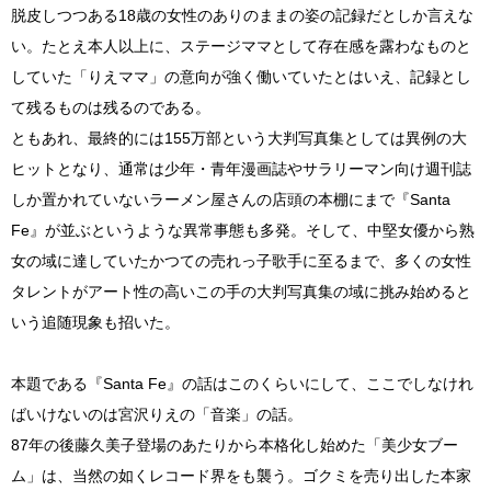
脱皮しつつある18歳の女性のありのままの姿の記録だとしか言えな
い。たとえ本人以上に、ステージママとして存在感を露わなものと
していた「りえママ」の意向が強く働いていたとはいえ、記録とし
て残るものは残るのである。
ともあれ、最終的には155万部という大判写真集としては異例の大
ヒットとなり、通常は少年・青年漫画誌やサラリーマン向け週刊誌
しか置かれていないラーメン屋さんの店頭の本棚にまで『Santa
Fe』が並ぶというような異常事態も多発。そして、中堅女優から熟
女の域に達していたかつての売れっ子歌手に至るまで、多くの女性
タレントがアート性の高いこの手の大判写真集の域に挑み始めると
いう追随現象も招いた。
本題である『Santa Fe』の話はこのくらいにして、ここでしなけれ
ばいけないのは宮沢りえの「音楽」の話。
87年の後藤久美子登場のあたりから本格化し始めた「美少女ブー
ム」は、当然の如くレコード界をも襲う。ゴクミを売り出した本家