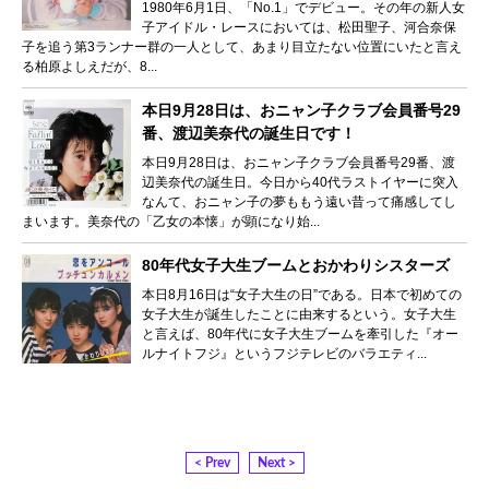
1980年6月1日、「No.1」でデビュー。その年の新人女
子アイドル・レースにおいては、松田聖子、河合奈保
子を追う第3ランナー群の一人として、あまり目立たない位置にいたと言え
る柏原よしえだが、8...
本日9月28日は、おニャン子クラブ会員番号29
番、渡辺美奈代の誕生日です！
本日9月28日は、おニャン子クラブ会員番号29番、渡
辺美奈代の誕生日。今日から40代ラストイヤーに突入
なんて、おニャン子の夢ももう遠い昔って痛感してし
まいます。美奈代の「乙女の本懐」が顕になり始...
80年代女子大生ブームとおかわりシスターズ
本日8月16日は“女子大生の日”である。日本で初めての
女子大生が誕生したことに由来するという。女子大生
と言えば、80年代に女子大生ブームを牽引した『オー
ルナイトフジ』というフジテレビのバラエティ...
< Prev
Next >