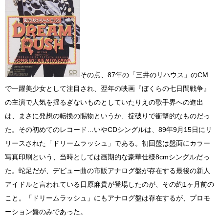
その点、87年の「三井のリハウス」のCM
で一躍美少女として注目され、翌年の映画『ぼくらの七日間戦争』
の主演で人気を揺るぎないものとしていたりえの歌手界への進出
は、まさに発想の転換の賜物というか、掟破りで衝撃的なものだっ
た。その初めてのレコード…いやCDシングルは、89年9月15日にリ
リースされた「ドリームラッシュ」である。初回盤は盤面にカラー
写真印刷という、当時としては画期的な豪華仕様8cmシングルだっ
た。蛇足だが、デビュー曲の市販アナログ盤が存在する最後の新人
アイドルと言われている日原麻貴が登場したのが、その約1ヶ月前の
こと。「ドリームラッシュ」にもアナログ盤は存在するが、プロモ
ーション盤のみであった。