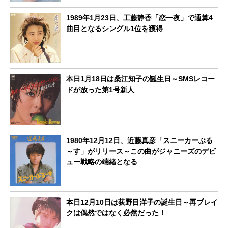
1989年1月23日、工藤静香「恋一夜」で通算4
曲目となるシングル1位を獲得
本日1月18日は桑江知子の誕生日～SMSレコー
ドが放った第1号新人
1980年12月12日、近藤真彦「スニーカーぶる
～す」がリリース～この曲がジャニーズのデビ
ュー戦略の端緒となる
本日12月10日は荻野目洋子の誕生日～再ブレイ
クは偶然ではなく必然だった！