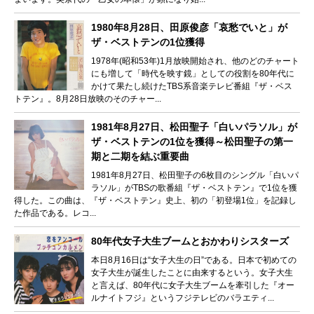
1980年8月28日、田原俊彦「哀愁でいと」が
ザ・ベストテンの1位獲得
1978年(昭和53年)1月放映開始され、他のどのチャート
にも増して「時代を映す鏡」としての役割を80年代に
かけて果たし続けたTBS系音楽テレビ番組『ザ・ベス
トテン』。8月28日放映のそのチャー...
1981年8月27日、松田聖子「白いパラソル」が
ザ・ベストテンの1位を獲得～松田聖子の第一
期と二期を結ぶ重要曲
1981年8月27日、松田聖子の6枚目のシングル「白いパ
ラソル」がTBSの歌番組『ザ・ベストテン』で1位を獲
得した。この曲は、『ザ・ベストテン』史上、初の「初登場1位」を記録し
た作品である。レコ...
80年代女子大生ブームとおかわりシスターズ
本日8月16日は“女子大生の日”である。日本で初めての
女子大生が誕生したことに由来するという。女子大生
と言えば、80年代に女子大生ブームを牽引した『オー
ルナイトフジ』というフジテレビのバラエティ...