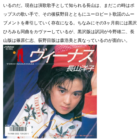
いるのだ。現在は演歌歌手として知られる長山は、まだこの時はポ
ップスの歌い手で、その後荻野目とともにユーロビート歌謡のムー
ブメントを牽引していく存在になる。ちなみにその3ヶ月前には黒沢
ひろみも同曲をカヴァーしているが、黒沢版は訳詞が今野雄二、長
山版は篠原仁志、荻野目版は森浩美と異なっているのが面白い。