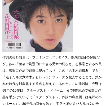
作詞の売野雅勇は「フラミンゴinパラダイス」以来2度目の起用だ
が、彼の「都会で刹那的に生きる男女の切なさ」を得意とする作風
は、荻野目作品で顕著に現れており、この「六本木純情派」でも
「迷子たちの六本木」というワンフレーズを投入することで、浮か
れた時代を対象化する視点を与えているのだ。この曲以降、売野は
88年の15作目「スターダスト・ドリーム」まで6作連続で荻野目作
品を手がけていく（「スターダスト～」作詞の麻生麗二は売野のペ
ンネーム）。80年代の都会を泳ぐ、不良っぽい遊び人風の女の子