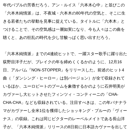
年代バブルの芳香だろう。アン・ルイス「六本木心中」と並びこの
「六本木純情派」は、不夜城・六本木の80年代の空気と、そこに生
きる若者たちの挙動を見事に捉えている。タイトルに「六本木」と
つけることで、その空気感は一層如実になり、今も人々はこの曲を
聴くと、あの狂乱の時代を少し甘酸っぱく思い出すだろう。
「六本木純情派」までの4連続ヒットで、一躍スター歌手に躍り出た
荻野目洋子だが、ブレイクの年を締めくくるかのように、12月16
日、アルバム『NON-STOPPER』をリリースした。前述のヒット4
曲（「ダンシング・ヒーロー」は別バージョン）が全て収録されて
いるほか、ユーロビートのブームを象徴するかのように石井明美が
カヴァーし大ヒットさせたフィンツィ・コンティーニの「CHA-
CHA-CHA」なども収録されている。注目すべきは、この年バナナラ
マがカヴァーし全米1位を獲得したショッキング・ブルーの「ヴィー
ナス」の収録。これは同じビクターのレーベルメイトである長山洋
子が、「六本木純情派」リリースの8日前に日本語カヴァーを出して