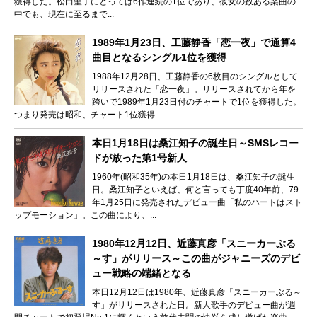
獲得した。松田聖子にとっては6作連続の1位であり、彼女の数ある楽曲の
中でも、現在に至るまで...
1989年1月23日、工藤静香「恋一夜」で通算4
曲目となるシングル1位を獲得
1988年12月28日、工藤静香の6枚目のシングルとして
リリースされた「恋一夜」。リリースされてから年を
跨いで1989年1月23日付のチャートで1位を獲得した。
つまり発売は昭和、チャート1位獲得...
本日1月18日は桑江知子の誕生日～SMSレコー
ドが放った第1号新人
1960年(昭和35年)の本日1月18日は、桑江知子の誕生
日。桑江知子といえば、何と言っても丁度40年前、79
年1月25日に発売されたデビュー曲「私のハートはスト
ップモーション」。この曲により、...
1980年12月12日、近藤真彦「スニーカーぶる
～す」がリリース～この曲がジャニーズのデビ
ュー戦略の端緒となる
本日12月12日は1980年、近藤真彦「スニーカーぶる～
す」がリリースされた日。新人歌手のデビュー曲が週