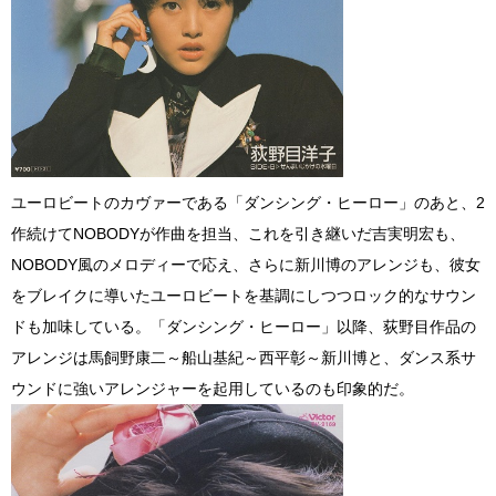
ユーロビートのカヴァーである「ダンシング・ヒーロー」のあと、2
作続けてNOBODYが作曲を担当、これを引き継いだ吉実明宏も、
NOBODY風のメロディーで応え、さらに新川博のアレンジも、彼女
をブレイクに導いたユーロビートを基調にしつつロック的なサウン
ドも加味している。「ダンシング・ヒーロー」以降、荻野目作品の
アレンジは馬飼野康二～船山基紀～西平彰～新川博と、ダンス系サ
ウンドに強いアレンジャーを起用しているのも印象的だ。