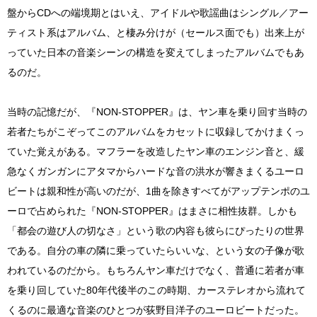
盤からCDへの端境期とはいえ、アイドルや歌謡曲はシングル／アー
ティスト系はアルバム、と棲み分けが（セールス面でも）出来上が
っていた日本の音楽シーンの構造を変えてしまったアルバムでもあ
るのだ。
当時の記憶だが、『NON-STOPPER』は、ヤン車を乗り回す当時の
若者たちがこぞってこのアルバムをカセットに収録してかけまくっ
ていた覚えがある。マフラーを改造したヤン車のエンジン音と、緩
急なくガンガンにアタマからハードな音の洪水が響きまくるユーロ
ビートは親和性が高いのだが、1曲を除きすべてがアップテンポのユ
ーロで占められた『NON-STOPPER』はまさに相性抜群。しかも
「都会の遊び人の切なさ」という歌の内容も彼らにぴったりの世界
である。自分の車の隣に乗っていたらいいな、という女の子像が歌
われているのだから。もちろんヤン車だけでなく、普通に若者が車
を乗り回していた80年代後半のこの時期、カーステレオから流れて
くるのに最適な音楽のひとつが荻野目洋子のユーロビートだった。