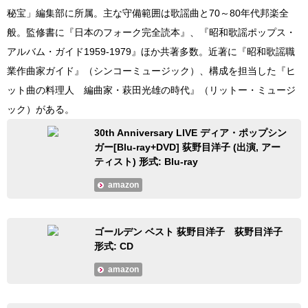
秘宝」編集部に所属。主な守備範囲は歌謡曲と70～80年代邦楽全
般。監修書に『日本のフォーク完全読本』、『昭和歌謡ポップス・
アルバム・ガイド1959-1979』ほか共著多数。近著に『昭和歌謡職
業作曲家ガイド』（シンコーミュージック）、構成を担当した『ヒ
ット曲の料理人 編曲家・萩田光雄の時代』（リットー・ミュージ
ック）がある。
30th Anniversary LIVE ディア・ポップシン
ガー[Blu-ray+DVD] 荻野目洋子 (出演, アー
ティスト) 形式: Blu-ray
amazon
ゴールデン ベスト 荻野目洋子 荻野目洋子
形式: CD
amazon