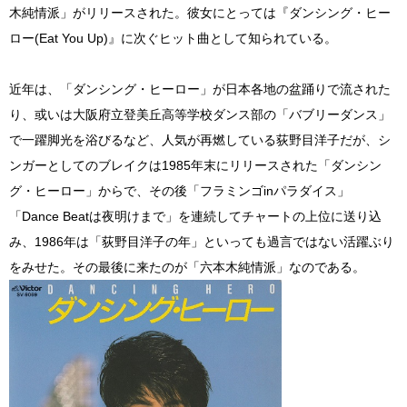
木純情派」がリリースされた。彼女にとっては『ダンシング・ヒー
ロー(Eat You Up)』に次ぐヒット曲として知られている。
近年は、「ダンシング・ヒーロー」が日本各地の盆踊りで流された
り、或いは大阪府立登美丘高等学校ダンス部の「バブリーダンス」
で一躍脚光を浴びるなど、人気が再燃している荻野目洋子だが、シ
ンガーとしてのブレイクは1985年末にリリースされた「ダンシン
グ・ヒーロー」からで、その後「フラミンゴinパラダイス」
「Dance Beatは夜明けまで」を連続してチャートの上位に送り込
み、1986年は「荻野目洋子の年」といっても過言ではない活躍ぶり
をみせた。その最後に来たのが「六本木純情派」なのである。