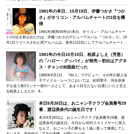
1981年の本日、10月19日、伊藤つかさ『つか
さ』がオリコン・アルバムチャートの1位を獲
得
1981年(昭和56年)の本日、オリコン・アルバムチャー
トの1位を射止めたのは、伊藤つかさのデビューアルバム『つかさ』だ。10
月1日リリースされた同アルバムは、発売12日目にしてアルバムチャート...
1981年の今日10月15日、柏原よしえ（芳恵）
の「ハロー・グッバイ」が発売～初出はアグネ
ス・チャンのB面曲だった
1980年6月1日、「No.1」でデビュー。その年の新人女
子アイドル・レースにおいては、松田聖子、河合奈保
子を追う第3ランナー群の一人として、あまり目立たない位置にいたと言え
る柏原よしえだが、8...
本日9月28日は、おニャン子クラブ会員番号29
番、渡辺美奈代の誕生日です！
本日9月28日は、おニャン子クラブ会員番号29番、渡
辺美奈代の誕生日。今日から40代ラストイヤーに突入
なんて、おニャン子の夢ももう遠い昔って痛感してし
まいます。美奈代の「乙女の本懐」が顕になり始...