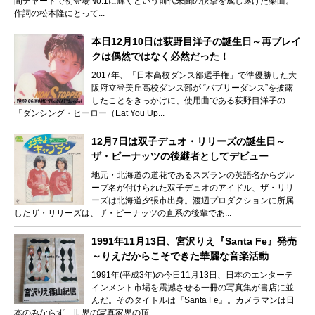
間チャートで初登場No.1に輝くという前代未聞の快挙を成し遂げた楽曲。
作詞の松本隆にとって...
本日12月10日は荻野目洋子の誕生日～再ブレイ
クは偶然ではなく必然だった！
2017年、「日本高校ダンス部選手権」で準優勝した大
阪府立登美丘高校ダンス部が “バブリーダンス”を披露
したことをきっかけに、使用曲である荻野目洋子の
「ダンシング・ヒーロー（Eat You Up...
12月7日は双子デュオ・リリーズの誕生日～
ザ・ピーナッツの後継者としてデビュー
地元・北海道の道花であるスズランの英語名からグル
ープ名が付けられた双子デュオのアイドル、ザ・リリ
ーズは北海道夕張市出身。渡辺プロダクションに所属
したザ・リリーズは、ザ・ピーナッツの直系の後輩であ...
1991年11月13日、宮沢りえ『Santa Fe』発売
～りえだからこそできた華麗な音楽活動
1991年(平成3年)の今日11月13日、日本のエンターテ
インメント市場を震撼させる一冊の写真集が書店に並
んだ。そのタイトルは『Santa Fe』。カメラマンは日
本のみならず、世界の写真家界の頂...