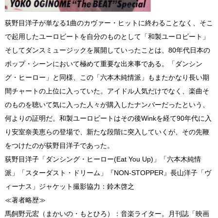
荻野目洋子が単なる1曲のカヴァー・ヒットに終わることなく、そこ
で起用したユーロビートを自分のものとして「和製ユーロビート」
そしてダンスミュージックを展開していったことは、80年代日本の
ポップ・シーンにおいて極めて重要な出来事である。「ダンシン
グ・ヒーロー」と同様、この「六本木純情派」もまたかなり長い期
間チャートの上位に入っていた。アイドル人気だけでなく、楽曲そ
のものを聴いて気に入った人々が購入したナンバーだったという、
何よりの証明だ。和製ユーロビートはその後Winkを経て90年代に入
り安室奈美恵らの登場で、新たな段階に突入していくが、その先鞭
をつけたのが荻野目洋子であった。
荻野目洋子「ダンシング・ヒーロー(Eat You Up)」「六本木純情
派」「スターダスト・ドリーム」『NON-STOPPER』長山洋子「ヴ
ィーナス」ジャケット撮影協力：鈴木啓之
≪著者略歴≫
馬飼野元宏（まかいの・もとひろ）：音楽ライター。月刊誌「映画