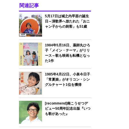
関連記事
5月17日は城之内早苗の誕生
日～演歌界へ放たれた「おニ
ャン子からの刺客」も51歳
1984年5月16日、薬師丸ひろ
子「メイン・テーマ」がリリ
ース～歌も映画も転機となっ
た1作
1985年4月22日、小泉今日子
「常夏娘」がオリコン・シン
グルチャート1位を獲得
[recommend]南こうせつデ
ビュー50周年記念出版『いつ
も歌があった』