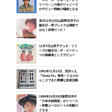
「スニーカーぶる～す」がリ
リース～この曲がジャニーズ
のデビュー戦略の端緒となる
本日12月10日は荻野目洋子の
誕生日～再ブレイクは偶然で
はなく必然だった！
12月7日は双子デュオ・リリ
ーズの誕生日～ザ・ピーナッ
ツの後継者としてデビュー
1991年11月13日、宮沢りえ
『Santa Fe』発売～りえだか
らこそできた華麗な音楽活動
1986年10月29日荻野目洋子
「六本木純情派」がリリース
～和製ユーロビートの先駆け
となる