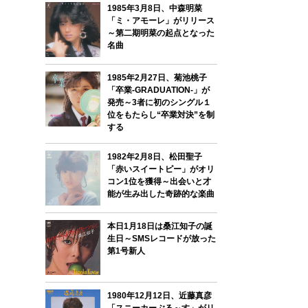
1985年3月8日、中森明菜
「ミ・アモーレ」がリリース
～第二期明菜の起点となった
名曲
1985年2月27日、菊池桃子
「卒業-GRADUATION-」が
発売～3者に初のシングル１
位をもたらし“卒業対決”を制
する
1982年2月8日、松田聖子
「赤いスイートピー」がオリ
コン1位を獲得～出会いと才
能が生み出した奇跡的な楽曲
本日1月18日は桑江知子の誕
生日～SMSレコードが放った
第1号新人
1980年12月12日、近藤真彦