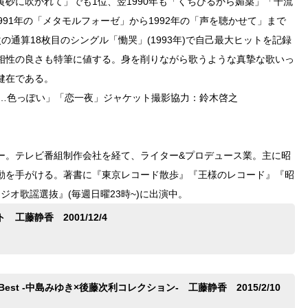
砂に吹かれて」でも1位、翌1990年も「くちびるから媚薬」「千流
91年の「メタモルフォーゼ」から1992年の「声を聴かせて」まで
通算18枚目のシングル「慟哭」(1993年)で自己最大ヒットを記録
相性の良さも特筆に値する。身を削りながら歌うような真摯な歌いっ
健在である。
ん…色っぽい」「恋一夜」ジャケット撮影協力：鈴木啓之
ァー。テレビ番組制作会社を経て、ライター&プロデュース業。主に昭
動を手がける。著書に『東京レコード散歩』『王様のレコード』『昭
オ歌謡選抜』(毎週日曜23時~)に出演中。
工藤静香 2001/12/4
re Best -中島みゆき×後藤次利コレクション- 工藤静香 2015/2/10