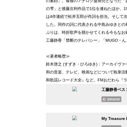
の素顔」、最後のアナログ盤発売となった「黄
の雫」と後藤次利作品で1位を連ねたほか、19
は4作連続で松井五郎が作詞を担当。そして次の
した。同作の詞に代表される中島みゆきとの
ぷりは、時折歌声を聴かせてくれる今もなお
工藤静香「禁断のテレパシー」「MUGO・
≪著者略歴≫
鈴木啓之 (すずき・ひろゆき)：アーカイヴ
和の音楽、テレビ、映画などについて執筆活
和歌謡レコード大全』など。FMおだわら『ラジ
工藤静香ベスト 
amazon
My Treasu