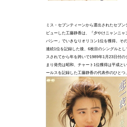
ミス・セブンティーンから選出されたセブン
ビューした工藤静香は、『夕やけニャンニャ
パシー」でいきなりオリコン1位を獲得。その後
連続1位を記録した後、6枚目のシングルとして
スされてから年を跨いで1989年1月23日付
まり発売は昭和、チャート1位獲得は平成とい
ールスを記録した工藤静香の代表作のひとつ