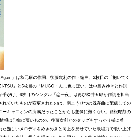
Again」は秋元康の作詞、後藤次利の作・編曲、3枚目の「抱いてく
JI-TSU」と5枚目の「MUGO・ん…色っぽい」は中島みゆきと作詞
が手がけ、6枚目のシングル「恋一夜」は再び松井五郎が作詞を担当
されていたものが変更されたのは、南こうせつの既存曲に配慮しての
ニーキャニオンの所属だったことからも想像に難くない。箱根彫刻の
プ情報は印象に薄いものの、後藤次利とのタッグもすっかり板に着
れた難しいメロディをめきめきと向上を見せていた歌唱力で歌い上げ