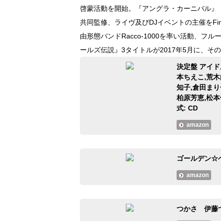
啓蒙活動を開始。『アングラ・カーニバル』『
共同監修、ライヴ及びDJイベントの主催をFine
由形態バンドRacco-1000を率い活動、
ールズ伝説』3タイトルが2017年5月に、そ
決定盤 アイドル
本ちえこ,荒木
知子,倉田まり
柏原芳恵,松本
式: CD
amazon
ゴールデン☆ベス
amazon
つかさ 伊藤つ