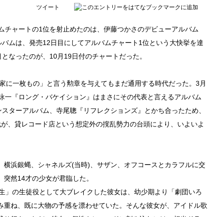
ツイート
ルバムチャートの1位を射止めたのは、伊藤つかさのデビューアルバム
ルバムは、発売12日目にしてアルバムチャート1位という大快挙を達
目となったのが、10月19日付のチャートだった。
一家に一枚もの」と言う勲章を与えてもまだ通用する時代だった。3月
滝詠一『ロング・バケイション』はまさにその代表と言えるアルバム
モンスターアルバム、寺尾聰『リフレクションズ』とかち合ったため、
代が、貸レコード店という想定外の撹乱勢力の台頭により、いよいよ
、横浜銀蝿、シャネルズ(当時)、サザン、オフコースとカラフルに交
、突然14才の少女が君臨した。
先生」の生徒役として大ブレイクした彼女は、幼少期より「劇団いろ
み重ね、既に大物の予感を漂わせていた。そんな彼女が、アイドル歌