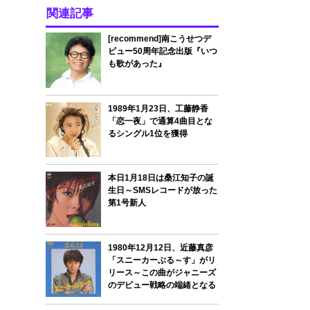
関連記事
[recommend]南こうせつデ
ビュー50周年記念出版『いつ
も歌があった』
1989年1月23日、工藤静香
「恋一夜」で通算4曲目とな
るシングル1位を獲得
本日1月18日は桑江知子の誕
生日～SMSレコードが放った
第1号新人
1980年12月12日、近藤真彦
「スニーカーぶる～す」がリ
リース～この曲がジャニーズ
のデビュー戦略の端緒となる