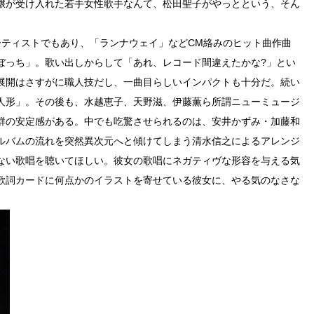
壌が受け入れた若手女性歌手なんて、松田聖子がやっとという、そん
ーティストでもあり、「ランナウェイ」などCM絡みのヒット曲作曲
ぼっち」。歌い出しからして「あれ、レコード間違えたかな?」とい
展開はさすがに職人技だし、一曲目らしいインパクトも十分だ。続い
人形」。その後も、水越恵子、天野滋、伊藤薫ら所謂ニューミュージ
群の安定感がある。中でも吃驚させられるのは、安井かずみ・加藤和
ルバムの流れを突然異次元へと傾けてしまう清水信之によるアレンジ
ない歌唱を聴いてほしい。彼女の歌唱にネガティヴな形容を与える気
歌詞カードに何点かのイラストを寄せている彼女に、やる気のなさな