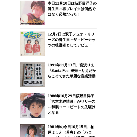
本日12月10日は荻野目洋子の
誕生日～再ブレイクは偶然で
はなく必然だった！
12月7日は双子デュオ・リリ
ーズの誕生日～ザ・ピーナッ
ツの後継者としてデビュー
1991年11月13日、宮沢りえ
『Santa Fe』発売～りえだか
らこそできた華麗な音楽活動
1986年10月29日荻野目洋子
「六本木純情派」がリリース
～和製ユーロビートの先駆け
となる
1981年の今日10月15日、柏
原よしえ（芳恵）の「ハロ