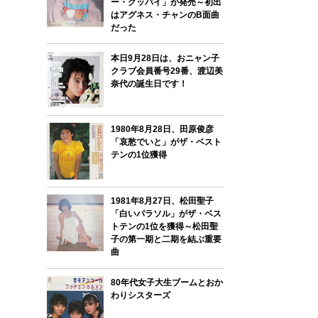
ー・グッバイ」が発売～初出
はアグネス・チャンのB面曲
だった
本日9月28日は、おニャン子
クラブ会員番号29番、渡辺美
奈代の誕生日です！
1980年8月28日、田原俊彦
「哀愁でいと」がザ・ベスト
テンの1位獲得
1981年8月27日、松田聖子
「白いパラソル」がザ・ベス
トテンの1位を獲得～松田聖
子の第一期と二期を結ぶ重要
曲
80年代女子大生ブームとおか
わりシスターズ