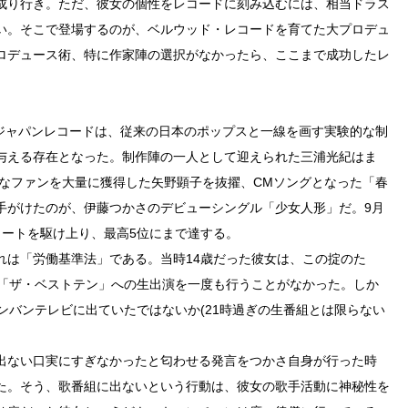
成り行き。ただ、彼女の個性をレコードに刻み込むには、相当ドラス
い。そこで登場するのが、ベルウッド・レコードを育てた大プロデュ
ロデュース術、特に作家陣の選択がなかったら、ここまで成功したレ
たジャパンレコードは、従来の日本のポップスと一線を画す実験的な制
与える存在となった。制作陣の一人として迎えられた三浦光紀はま
たなファンを大量に獲得した矢野顕子を抜擢、CMソングとなった「春
手がけたのが、伊藤つかさのデビューシングル「少女人形」だ。9月
ャートを駆け上り、最高5位にまで達する。
れは「労働基準法」である。当時14歳だった彼女は、この掟のた
組「ザ・ベストテン」への生出演を一度も行うことがなかった。しか
ンバンテレビに出ていたではないか(21時過ぎの生番組とは限らない
出ない口実にすぎなかったと匂わせる発言をつかさ自身が行った時
た。そう、歌番組に出ないという行動は、彼女の歌手活動に神秘性を