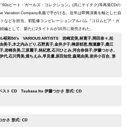
60sビート・ガールズ・コレクション』(共にテイチク)等再発CDの
 Vacation Company名義で手がける。近年は即興演奏を軸とした自
フルートなどを担当。初監修コンピレーションアルバム『コロムビア・ガ
の続編として、新たに2タイトルが10月に発売された。
昭和50's VARIOUS ARTISTS 岩崎宏美,林寛子,岡田奈々,松
由美子,木之内みどり,石野真子,金井夕子,榊原郁恵,熊瀬慶子,桑江
子,岩崎良美,三原麗子,林紀恵,石川ひとみ,河合奈保子,伊藤つかさ,
伊代,石川秀美,堀ちえみ,早見優,原田知世,森尾由美,岩井小百合, 形
ト CD Tsukasa Ito 伊藤つかさ 形式: CD
かさ 形式: CD