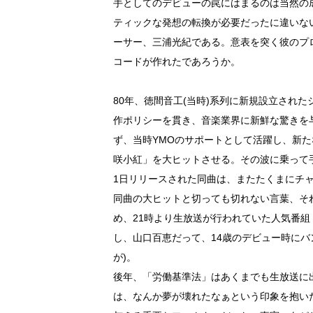
手としてのデビューの罠にはまるのは当然の
ティックな発想の転換が必要だったに違いな
ーサー、三浦光紀である。意表を突く彼のプ
コードが作れたであろうか。
80年、徳間音工(当時)系列に新規設立され
作ポリシーを貫き、音楽業界に新鮮な驚きを
ず、当時YMOのサポートとして活躍し、新
咲小紅」を大ヒットさせる。その波に乗って
1日リリースされた同曲は、またたくまにチ
同曲の大ヒットと切っても切れない言葉、そ
め、21時より生放送が行われていた人気番
し、山口百恵だって、14歳のデビュー時にバ
が)。
後年、「労働基準法」はあくまでも生放送に
は、なんか夢が壊れたなぁという印象を抱い