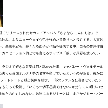
経てリリースされたセカンドアルバム『さよなら こんにちは』で
み込み、よりニューウェイヴ色を強めた音作りへと接近する。大貫妙
一、高橋幸宏ら、錚々たる面子が作品を提供する中、自らの作詞作曲
ーガニゼーション的とでも言えるポップス「彼」が異彩を放ってい
、ラジオで好きな音楽は何と訊かれた際、キャバレー・ヴォルテール
当尖った英国オルタナ勢の名前を挙げていたというのがある。確かに
ラフ・トレードと独占契約を結び、一部のファンを狂喜させていたジ
をもらって愛聴していても一切不思議ではないのだが。この辺りのセ
止めたのかもしれない。歌詞にあるジミーとは、まさかジミー・パー