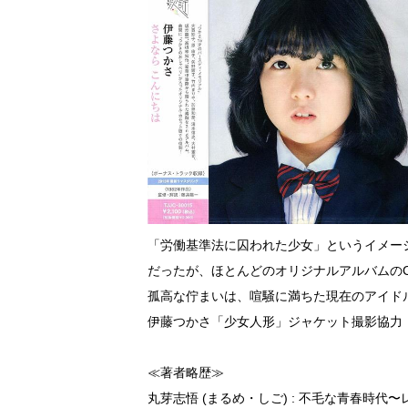
「労働基準法に囚われた少女」というイメー
だったが、ほとんどのオリジナルアルバムのC
孤高な佇まいは、喧騒に満ちた現在のアイド
伊藤つかさ「少女人形」ジャケット撮影協力
≪著者略歴≫
丸芽志悟 (まるめ・しご) : 不毛な青春時